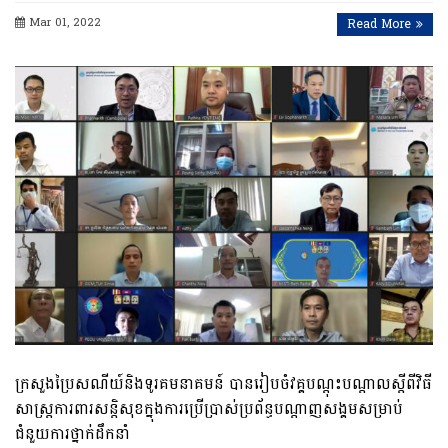
Mar 01, 2022
Read More
ក្រសួងប្រៃសណីយ៍និងទូរគមនាគមន៍ បានរៀបចំវគ្គបណ្តុះបណ្តាលស្តីពីវិធី
សាស្ត្រការពារសន្តិសុខក្នុងការប្រើប្រាស់ប្រព័ន្ធបណ្តាញសង្គមសម្រាប់
ជំនួយការថ្នាក់ដឹកនាំ