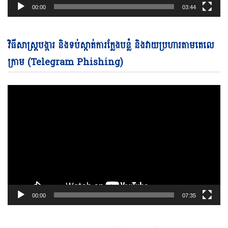
00:00
03:44
Vi
វិធីសាស្ត្របង្ការ និងទប់ស្កាត់ការក្លែងបន្លំ និងវាយប្រហារតាមតេលេ
Pl
ក្រាម (Telegram Phishing)
00:00
07:35