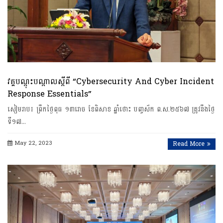
វគ្គបណ្តុះបណ្តាលស្តីពី “Cybersecurity And Cyber Incident
Response Essentials”
សៀមរាប​៖ ​ព្រឹក​ថ្ងៃពុធ​ ​១​៣​រោច​ ​ខែពិសាខ​ ​ឆ្នាំថោះ​ បញ្ចស័ក​ ​ព​.​ស​.​២​៥​៦​៧​ ​ត្រូវនឹង​ថ្ងៃ​
ទី​១​៧​…
May 22, 2023
Read More