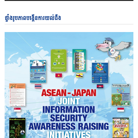
ផ្ទាំងរូបភាពបង្កើនការយល់ដឹង