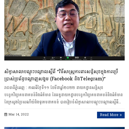
សិក្ខាសាលាបណ្តុះបណ្តាលស្តីពី ”វិធីសាស្ត្រការពារសន្តិសុខក្នុងការប្រើ
ប្រាស់ប្រព័ន្ធបណ្តាញសង្គម (Facebook និងTelegram)”
រាជធានី​ភ្នំពេញ​ : កាលពីថ្ងៃទី១១ ខែមីនាឆ្នាំ២០២២ នាយកដ្ឋានសន្តិសុខ
បច្ចេកវិទ្យាគមនាគមន៍និងព័ត៌មាន នៃអគ្គនាយកដ្ឋានបច្ចេកវិទ្យាគមនាគមន៍និងព័ត៌មាន
នៃក្រសួងប្រៃសណីយ៍និងទូរគមនាគមន៍ បានរៀបចំសិក្ខាសាលាបណ្តុះបណ្តាលស្តីពី…
Mar 14, 2022
Read More