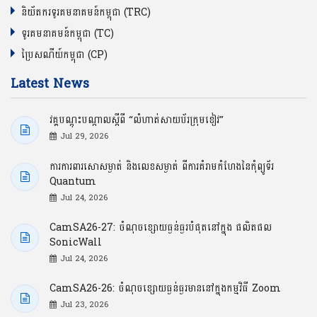
និយ័តករទូរគមនាគមន៍កម្ពុជា (TRC)
ទូរគមនាគមន៍កម្ពុជា (TC)
ប្រៃសណីយ៍កម្ពុជា (CP)
Latest News
វគ្គបណ្ដុះបណ្ដាលស្ដីពី “លំហាត់សាយប័រក្រុមខៀវ”
Jul 29, 2026
ការការពារសោសម្ងាត់ និងលេខសម្ងាត់ ពីការគំរាមកំហែងនៃកុំព្យូទ័រ
Quantum
Jul 24, 2026
CamSA26-27: ចំណុចខ្សោយធ្ងន់ធ្ងរបំផុតនៅក្នុង ផលិតផល
SonicWall
Jul 24, 2026
CamSA26-26: ចំណុចខ្សោយធ្ងន់ធ្ងរមាននៅក្នុងកម្មវិធី Zoom
Jul 23, 2026