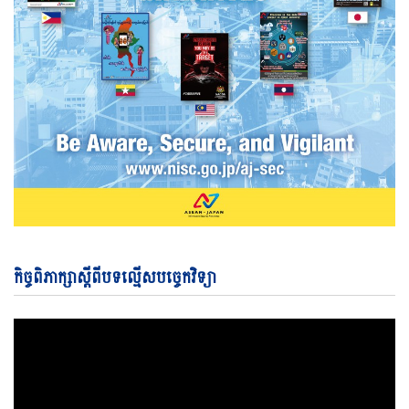
Vi
កិច្ចពិភាក្សាស្តីពីបទល្មើសបច្ចេកវិទ្យា
Pl