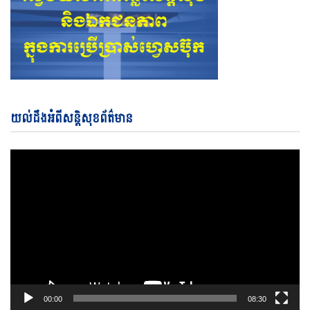
Vi
យល់ដឹងអំពីសន្តិសុខព័ត៌មាន
Pl
00:00
08:30