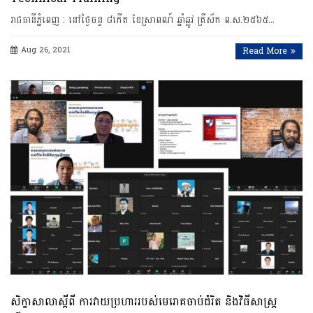
រាជធានី​ភ្នំពេញ​ : នៅថ្ងៃចន្ទ​ ៨កើត ​ខែស្រាពណ៍ ​ឆ្នាំឆ្លូវ​ ​ត្រីស័ក​ ​ព​.​ស​.​២​៥​៦​៥​…
Aug 26, 2021
Read More
សិក្ខាសាលាស្តីពី ការវាយប្រហាររបស់មេរោគចាប់ជំរិត និងវិធីសាស្ត្រ