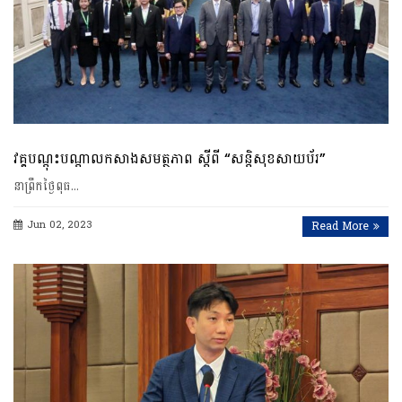
វគ្គបណ្តុះបណ្តាលកសាងសមត្ថភាព ស្តីពី “សន្តិសុខសាយប័រ”
នាព្រឹកថ្ងៃពុធ…
Jun 02, 2023
Read More