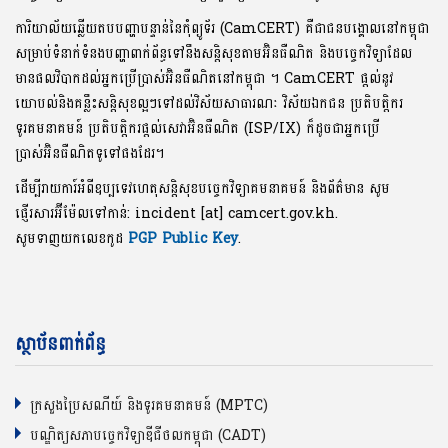
ការិយាល័យឆ្លើយតបបញ្ហាបន្ទាន់នៃកុំព្យូទ័រ (CamCERT) គឺជាជនបង្គោលនៅកម្ពុជា
សម្រាប់ទំនាក់ទំនងបញ្ហាពាក់ព័ន្ធទៅនឹងសន្តិសុខតាមអ៊ិនធឺណិត និងបច្ចេកវិទ្យាដែល
មានផលវិបាកដល់អ្នកប្រើប្រាស់អ៊ិនធឺណិតនៅកម្ពុជា ។ CamCERT ផ្តល់នូវ
យោបល់និងគន្លឹះសន្តិសុខល្អៗទៅដល់វិស័យសាធារណៈ វិស័យឯកជន ប្រតិបត្តិករ
ទូរគមនាគមន៍ ប្រតិបត្តិករផ្តល់សេវាអ៊ិនធឺណិត (ISP/IX) ក៏ដូចជាអ្នកប្រើ
ប្រាស់អ៊ិនធឺណិតទូទៅផងដែរ។
ដើម្បីរាយការ៍អំពីឧប្បទេវហេតុសន្តិសុខបច្ចេកវិទ្យាគមនាគមន៍ និងព័ត៌មាន សូម
ផ្ញើរសារអ៊ីម៉ែលទៅកាន់: incident [at] camcert.gov.kh.
សូមទាញយកលេខកូដ
PGP Public Key
.
ស្ថាប័នពាក់ព័ន្ធ
ក្រសួងប្រៃសណីយ៍ និងទូរគមនាគមន៍ (MPTC)
បណ្ឌិត្យសភាបច្ចេកវិទ្យាឌីជីថលកម្ពុជា (CADT)