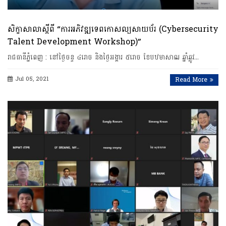
សិក្ខាសាលាស្តីពី “ការអភិវឌ្ឍទេពកោសល្យសាយប័រ (Cybersecurity
Talent Development Workshop)”
រាជធានី​ភ្នំពេញ​ : នៅថ្ងៃចន្ទ ៤រោច និងថ្ងៃអង្គារ ៥រោច ​ខែបឋមាសាឍ ​ឆ្នាំឆ្លូវ​…
Jul 05, 2021
Read More