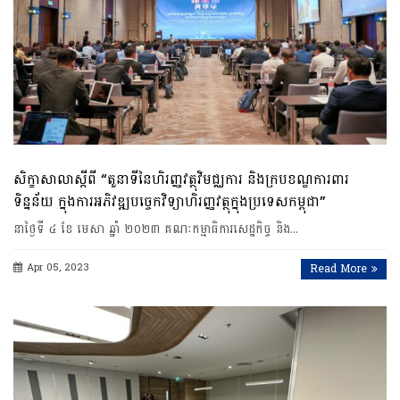
សិក្ខាសាលាស្តីពី “តួនាទីនៃហិរញ្ញវត្ថុវិមជ្ឈការ និងក្របខណ្ឌការពារ
ទិន្នន័យ ក្នុងការអភិវឌ្ឍបច្ចេកវិទ្យាហិរញ្ញវត្ថុក្នុងប្រទេសកម្ពុជា”
នាថ្ងៃទី ៤ ខែ មេសា ឆ្នាំ ២០២៣ គណៈកម្មាធិការសេដ្ឋកិច្ច និង…
Apr 05, 2023
Read More