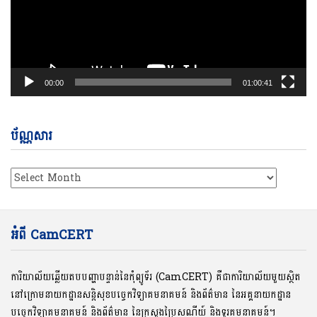
00:00
01:00:41
ប័ណ្ណសារ
ប័ណ្ណសារ
អំពី CamCERT
ការិយាល័យឆ្លើយតបបញ្ហាបន្ទាន់នៃកុំព្យូទ័រ (CamCERT) គឺជាការិយាល័យមួយស្ថិត
នៅក្រោមនាយកដ្ឋានសន្តិសុខបច្ចេកវិទ្យាគមនាគមន៍ និងព័ត៌មាន នៃអគ្គនាយកដ្ឋាន
បច្ចេកវិទ្យាគមនាគមន៍ និងព័ត៌មាន នៃក្រសួងប្រៃសណីយ៍ និងទូរគមនាគមន៍។