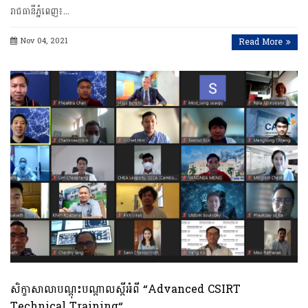
រាជធានីភ្នំពេញ៖…
Nov 04, 2021
Read More
សិក្ខាសាលាបណ្តុះបណ្តាលស្តីអំពី “Advanced CSIRT
Technical Training“