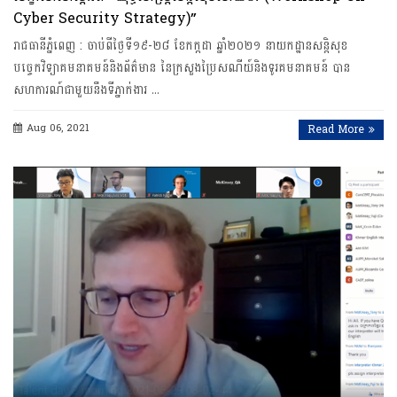
Cyber Security Strategy)”
រាជធានី​ភ្នំពេញ​ : ចាប់ពីថ្ងៃ​ទី១៩​-២៨​ ​ខែកក្កដា ​ឆ្នាំ​២​០​​២១ នាយក​ដ្ឋាន​សន្តិសុខ
បច្ចេកវិទ្យា​គមនាគមន៍​និង​ព័ត៌មាន​ នៃ​ក្រសួង​ប្រៃសណីយ៍​និង​ទូរគមនាគមន៍​ បាន
សហការណ៍ជាមួយនឹងទីភ្នាក់ងារ …
Aug 06, 2021
Read More