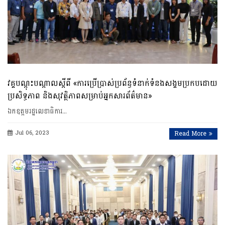
វគ្គបណ្តុះបណ្តាលស្តីពី «ការប្រើប្រាស់ប្រព័ន្ធទំនាក់ទំនងសង្គមប្រកបដោយ
ប្រសិទ្ធភាព និងសុវត្ថិភាពសម្រាប់អ្នកសារព័ត៌មាន»
ឯកឧត្តមរដ្ឋលេខាធិការ…
Jul 06, 2023
Read More