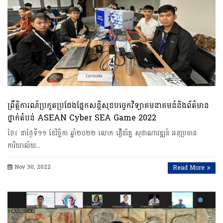
ព្រឹត្តិការណ៍ប្រកួតប្រជែងផ្នែកសន្តិសុខបច្ចេកវិទ្យាគមនាគមន៍និងព័ត៌មាន
ថ្នាក់តំបន់ ASEAN Cyber SEA Game 2022
ថៃ​៖ នា​ថ្ងៃទី១១​ ខែវិច្ឆិកា​ ឆ្នាំ២០២២​ លោក​ ​វឿនរ័ត្ន សុថាណាវឌ្ឍន៍​ អនុប្រធាន
ការិយាល័យ…
Nov 30, 2022
Read More