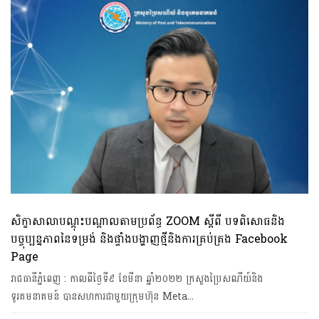
សិក្ខាសាលាបណ្តុះបណ្តាលតាមប្រព័ន្ធ ZOOM ស្តីពី បទពិសោធនិង
បច្ចុប្បន្នភាពនៃទម្រង់ និងផ្ទាំងបង្ហាញថ្មីនិងការគ្រប់គ្រង Facebook
Page
រាជធានី​ភ្នំពេញ​ : កាលពីថ្ងៃ​ទី៩ ​ខែមីនា​ ​ឆ្នាំ​២​០​​២២ ក្រសួងប្រៃសណីយ៍និង
ទូរគមនាគមន៍ បានសហការជាមួយក្រុមហ៊ុន Meta…