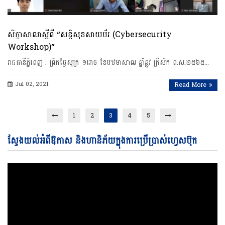
សិក្ខាសាលាស្តីពី “សន្តិសុខសាយប័រ (Cybersecurity
Workshop)”
រាជធានី​ភ្នំពេញ​ : ព្រឹក​ថ្ងៃសុក្រ ១រោច ​ខែបឋមាសាឍ ​ឆ្នាំឆ្លូវ​ ​ត្រីស័ក​ ​ព​.​ស​.​២​៥​៦​៥​…
Jul 02, 2021
Read More
1
2
3
4
5
Vi
ស្វែងយល់អំពីឱកាស និងហានិភ័យក្នុងការប្រើប្រាស់ហ្វេសប៊ុក
Pl