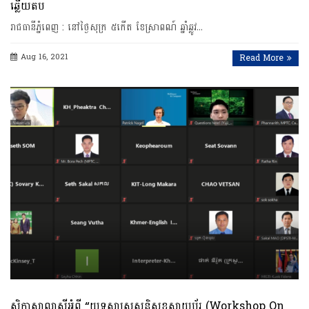
ឆ្លើយតប
រាជធានី​ភ្នំពេញ​ : នៅថ្ងៃសុក្រ​ ៥កើត ​ខែស្រាពណ៍ ​ឆ្នាំឆ្លូវ​…
Aug 16, 2021
Read More
សិក្ខាសាលាស្តីអំពី “យុទ្ធសាស្ត្រសន្តិសុខសាយប័រ (Workshop On