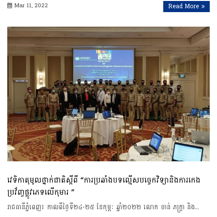
Mar 11, 2022
Read More
វេទិកាតុមូលថ្នាក់ជាតិស្តីពី “ការប្រឆាំងបទល្មើសបច្ចេកវិទ្យានិងការកេង
ប្រវ័ញ្ចផ្លូវភេទលើកុមារ ”
រាជធានីភ្នំពេញ៖ កាលពីថ្ងៃទី២៤-២៥ ខែកុម្ភៈ ឆ្នាំ២០២២ លោក ចាន់ ភក្ត្រា និង…