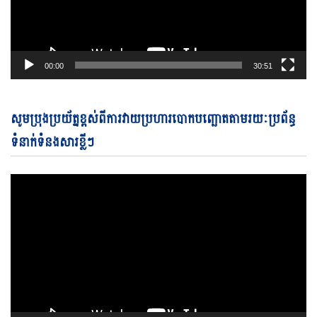
00:00
30:51
Vi
សូមប្រុងប្រយ័ត្នខ្ពស់ពីការវាយប្រហារបោកបញ្ឆោតតាមរយៈប្រព័ន្ធ
Pl
ទំនាក់ទំនងសារខ្លីៗ