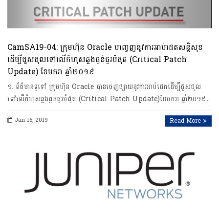
CamSA19-04: ក្រុមហ៊ុន Oracle បញ្ចេញនូវការអាប់ដេតសន្តិសុខ
ដើម្បីជួសជុលទៅលើកំហុសឆ្គងធ្ងន់ធ្ងរបំផុត (Critical Patch
Update)​ ខែមករា ឆ្នាំ២០១៩
១. ព័ត៌មានទូទៅ ក្រុមហ៊ុន Oracle បានចេញផ្សាយនូវការអាប់ដេតដើម្បីជួសជុល
ទៅលើកំហុសឆ្គងធ្ងន់ធ្ងរបំផុត (Critical Patch Update)ខែមករា ឆ្នាំ២០១៩…
Jan 16, 2019
Read More