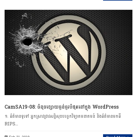
CamSA19-08: ចំនុចខ្សោយធ្ងន់ធ្ងរបំផុតនៅក្នុង WordPress
១. ព័ត៌មានទូទៅ អ្នកស្រាវជ្រាវសន្តិសុខបច្ចេកវិទ្យាគមនាគមន៍ និងព័ត៌មានមកពី
RIPS…