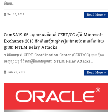
ចំងាយ…
Feb 13, 2019
Read More
CamSA19-05: របាយការណ៍របស់ CERT/CC ស្តីពី Microsoft
Exchange 2013 និងកំណែថ្មីៗផ្សេងទៀតរងផលប៉ះពាល់ពីការវាយ
ប្រហារ NTLM Relay Attacks
១.ព័ត៌មានទូទៅ CERT Coordination Center (CERT/CC) បានធ្វើការ
ចេញផ្សាយនូវព័ត៌មានស្តីពីការវាយប្រហា​រ NTLM Relay Attacks…
Jan 29, 2019
Read More