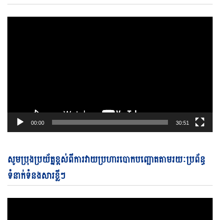
00:00
30:51
Vi
សូមប្រុងប្រយ័ត្នខ្ពស់ពីការវាយប្រហារបោកបញ្ឆោតតាមរយៈប្រព័ន្ធ
Pl
ទំនាក់ទំនងសារខ្លីៗ