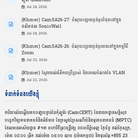
Jul 24, 2026
(Khmer) CamSA26-27: ចំណុចខ្សោយធ្ងន់ធ្ងរបំផុតនៅក្នុង
ផលិតផល SonicWall
Jul 24, 2026
(Khmer) CamSA26-26: ចំណុចខ្សោយធ្ងន់ធ្ងរមាននៅក្នុងកម្មវិធី
Zoom
Jul 23, 2026
(Khmer) ស្វែងយល់អំពីការប្រើប្រាស់ និងគោលបំណងនៃ VLAN
Jul 22, 2026
ទំនាក់ទំនងយើងខ្ញុំ
ការិយាល័យឆ្លើយតបបញ្ហាបន្ទាន់នៃកុំព្យូទ័រ (CamCERT) នៃនាយកដ្ឋានសន្តិសុខ
បច្ចេកវិទ្យាគមនាគមន៍និងព័ត៌មាន នៃក្រសួងប្រៃសណីយ៍និងទូរគមនាគមន៍ (MPTC)
ដែលមានអាស័យដ្ឋាន #១៣ មហាវិថីព្រះមុនី្នវង្ស រាជធានីភ្នំពេញ ថ្ងៃច័ន្ទ ដល់ថ្ងៃសុក្រ,
ម៉ោង ០៨:០០ ​ព្រឹក ដល់ម៉ោង ០៥:០០ ល្ងាច (ម៉ោងកម្ពុជា) និងទូរស័ព្ទ:+855 23