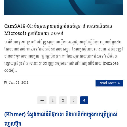
CamSA19-01: ចំនុចខ្សោយធ្ងន់ធ្ងរបំផុតចំនួន ៩ របស់ផលិតផល
Microsoft ប្រចាំខែមករា ២០១៩
១.ព័ត៌មានទូទៅ ក្រុមហ៊ុនម៉ៃក្រូសូហ្វបានធ្វើការចេញផ្សាយនូវបញ្ជីចំនុចខ្សោយចំនួន៥០
ដែលមានផលប៉ៈពាល់ទៅដល់ផលិតផលរបស់ខ្លួន ដែលក្នុងចំនោមនោះមាន ៧ចំនុចត្រូវ
បានចាត់ទុកថាមានលក្ខណៈធ្ងន់ធ្ងរបំផុត។ ការវាយលុកដោយជោគជ័យទៅលើចំនុច
ខ្សោយធ្ងន់ធ្ងរទាំង ៧នេះ អាចអនុញ្ញាតឲ្យមានការដំណើរការកូដពីចំងាយ (remote
code)…
Jan 09, 2019
Read More
1
2
3
4
Vi
(Khmer) ស្វែងយល់អំពីឱកាស និងហានិភ័យក្នុងការប្រើប្រាស់
Pl
ហ្វេសប៊ុក