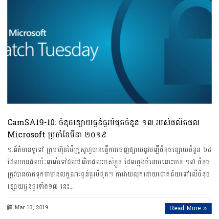
CamSA19-10: ចំនុចខ្សោយធ្ងន់ធ្ងរបំផុតចំនួន ១៧ របស់ផលិតផល
Microsoft ប្រចាំខែមីនា ២០១៩
១.ព័ត៌មានទូទៅ ក្រុមហ៊ុនម៉ៃក្រូសូហ្វបានធ្វើការចេញផ្សាយនូវបញ្ជីចំនុចខ្សោយចំនួន ៦៤
ដែលមានផលប៉ៈពាល់ទៅដល់ផលិតផលរបស់ខ្លួន ដែលក្នុងចំនោមនោះមាន ១៧ ចំនុច
ត្រូវបានចាត់ទុកថាមានលក្ខណៈធ្ងន់ធ្ងរបំផុត។ ការវាយលុកដោយជោគជ័យទៅលើចំនុច
ខ្សោយធ្ងន់ធ្ងរទាំង១៧ នេះ…
Mar 13, 2019
Read More