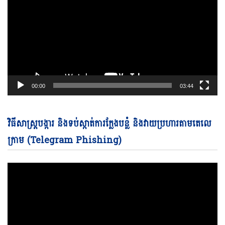
00:00
03:44
Vi
វិធីសាស្ត្របង្ការ និងទប់ស្កាត់ការក្លែងបន្លំ និងវាយប្រហារតាមតេលេ
Pl
ក្រាម (Telegram Phishing)