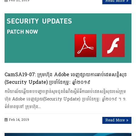
Feb 21, 2019
Read More
CamSA19-07: ក្រុមហ៊ុន Adobe ចេញផ្សាយការអាប់ដេតសន្តិសុខ
(Security Update) ប្រចាំខែកុម្ភៈ ឆ្នាំ២០១៩
ការិយាល័យឆ្លើយតបបញ្ហាបន្ទាន់សូមជូនដំណឹងស្តីអំពីការអាប់ដេតសន្តិសុខរបស់ក្រុម
ហ៊ុន Adobe ចេញផ្សាយ(Security Update) ប្រចាំខែកុម្ភៈ ឆ្នាំ២០១៩ ។ ១.
ព័ត៌មានទូទៅ ក្រុមហ៊ុន…
Feb 14, 2019
Read More