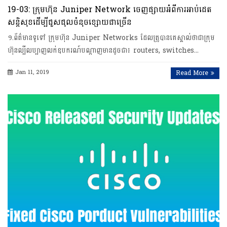
19-03: ក្រុមហ៊ុន Juniper Network ចេញផ្សាយអំពីការអាប់ដេត
សន្តិសុខដើម្បីជួសជុលចំនុចខ្សោយជាច្រើន
១.ព័ត៌មានទូទៅ ក្រុមហ៊ុន Juniper Networks ដែលត្រូបានគេស្គាល់ថាជាក្រុម
ហ៊ុនល្បីលប្បាញលក់ឧបករណ៍បណ្តាញមានដូចជា៖ routers, switches…
Jan 11, 2019
Read More