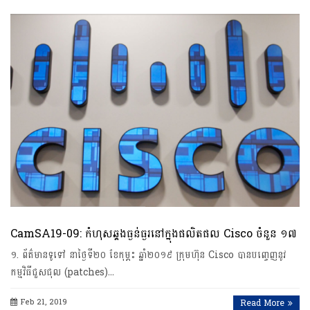
CamSA19-09: កំហុសឆ្គងធ្ងន់ធ្ងរនៅក្នុងផលិតផល Cisco ចំនួន ១៧
១. ព័ត៌មានទូទៅ នាថ្ងៃទី២០ ខែកុម្ភះ ឆ្នាំ២០១៩ ក្រុមហ៊ុន Cisco បានបញ្ចេញនូវ
កម្មវិធីជួសជុល (patches)…
Feb 21, 2019
Read More