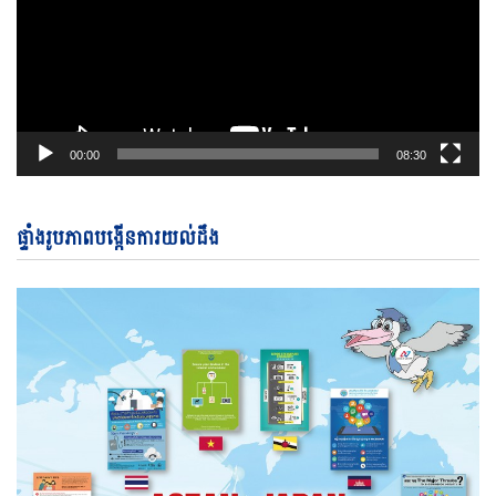
00:00
08:30
ផ្ទាំងរូបភាពបង្កើនការយល់ដឹង