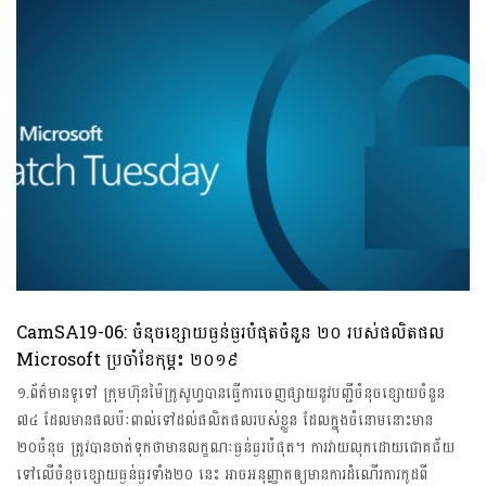
CamSA19-06: ចំនុចខ្សោយធ្ងន់ធ្ងរបំផុតចំនួន ២០ របស់ផលិតផល
Microsoft ប្រចាំខែកុម្ភះ ២០១៩
១.ព័ត៌មានទូទៅ ក្រុមហ៊ុនម៉ៃក្រូសូហ្វបានធ្វើការចេញផ្សាយនូវបញ្ជីចំនុចខ្សោយចំនួន ​
៧៤ ដែលមានផលប៉ៈពាល់ទៅដល់ផលិតផលរបស់ខ្លួន ដែលក្នុងចំនោមនោះមាន
២០ចំនុច ត្រូវបានចាត់ទុកថាមានលក្ខណៈធ្ងន់ធ្ងរបំផុត។ ការវាយលុកដោយជោគជ័យ
ទៅលើចំនុចខ្សោយធ្ងន់ធ្ងរទាំង២០ នេះ អាចអនុញ្ញាតឲ្យមានការដំណើរការកូដពី