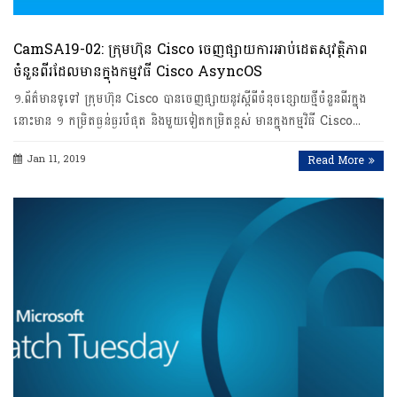
CamSA19-02: ក្រុមហ៊ុន Cisco ចេញផ្សាយការអាប់ដេតសុវត្ថិភាព
ចំនួនពីរដែលមានក្នុង​កម្មវធី​ Cisco AsyncOS
១.ព័ត៌មានទូទៅ ក្រុមហ៊ុន Cisco បានចេញផ្សាយនូវស្តីពីចំនុចខ្សោយថ្មីចំនួនពីរក្នុង
នោះមាន ១ កម្រិតធ្ងន់ធ្ងរបំផុត និងមួយទៀតកម្រិតខ្ពស់ មានក្នុងកម្មវិធី Cisco…
Jan 11, 2019
Read More