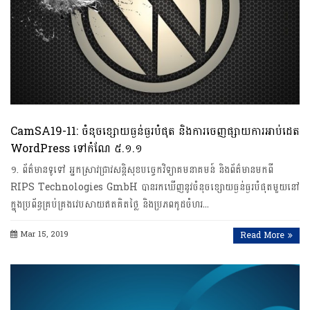
CamSA19-11: ចំនុចខ្សោយធ្ងន់ធ្ងរបំផុត និងការចេញផ្សាយការអាប់ដេត
WordPress ទៅកំណែ ៥.‌១.១
១. ព័ត៌មានទូទៅ អ្នកស្រាវជ្រាវសន្តិសុខបច្ចេកវិទ្យាគមនាគមន៍ និងព័ត៌មានមកពី
RIPS Technologies GmbH បានរកឃើញនូវចំនុចខ្សោយ​ធ្ងន់ធ្ងរបំផុតមួយនៅ
ក្នុងប្រព័ន្ធគ្រប់គ្រងវេបសាយឥតគិតថ្លៃ និងប្រភពកូដចំហរ…
Mar 15, 2019
Read More