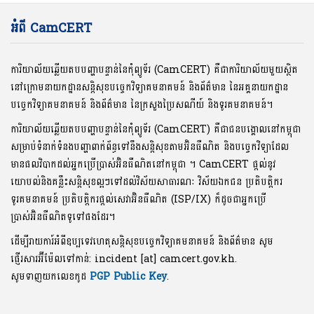
អំពី CamCERT
ការិយាល័យឆ្លើយតបបញ្ហាបន្ទាន់នៃកុំព្យូទ័រ (CamCERT) គឺជាការិយាល័យមួយស្ថិត
នៅក្រោមនាយកដ្ឋានសន្តិសុខបច្ចេកវិទ្យាគមនាគមន៍ និងព័ត៌មាន នៃអគ្គនាយកដ្ឋាន
បច្ចេកវិទ្យាគមនាគមន៍ និងព័ត៌មាន នៃក្រសួងប្រៃសណីយ៍ និងទូរគមនាគមន៍។
ការិយាល័យឆ្លើយតបបញ្ហាបន្ទាន់នៃកុំព្យូទ័រ (CamCERT) គឺជាជនបង្គោលនៅកម្ពុជា
សម្រាប់ទំនាក់ទំនងបញ្ហាពាក់ព័ន្ធទៅនឹងសន្តិសុខតាមអ៊ិនធឺណិត និងបច្ចេកវិទ្យាដែល
មានផលវិបាកដល់អ្នកប្រើប្រាស់អ៊ិនធឺណិតនៅកម្ពុជា ។ CamCERT ផ្តល់នូវ
យោបល់និងគន្លឹះសន្តិសុខល្អៗទៅដល់វិស័យសាធារណៈ វិស័យឯកជន ប្រតិបត្តិករ
ទូរគមនាគមន៍ ប្រតិបត្តិករផ្តល់សេវាអ៊ិនធឺណិត (ISP/IX) ក៏ដូចជាអ្នកប្រើ
ប្រាស់អ៊ិនធឺណិតទូទៅផងដែរ។
ដើម្បីរាយការ៍អំពីឧប្បទេវហេតុសន្តិសុខបច្ចេកវិទ្យាគមនាគមន៍ និងព័ត៌មាន សូម
ផ្ញើរសារអ៊ីម៉ែលទៅកាន់: incident [at] camcert.gov.kh.
សូមទាញយកលេខកូដ
PGP Public Key
.