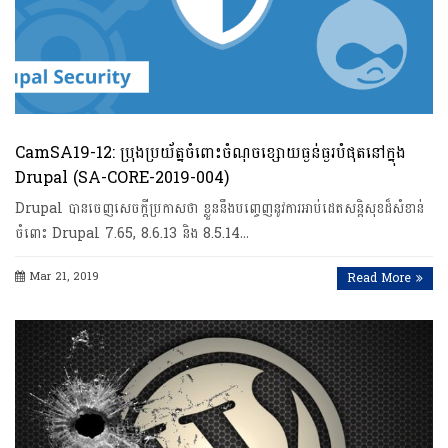
CamSA19-12: ប្រុងប្រយ័ត្នចំពោះចំណុចខ្សោយធ្ងន់ធ្ងរបំផុតនៅក្នុង
Drupal (SA-CORE-2019-004)
Drupal បានចេញសេចក្តីប្រកាសថា ខ្លួននឹងបញ្ចេញនូវការអាប់ដេតសន្តិសុខដ៏សំខាន់
ចំពោះ Drupal 7.65, 8.6.13 និង 8.5.14…
Mar 21, 2019
Read More