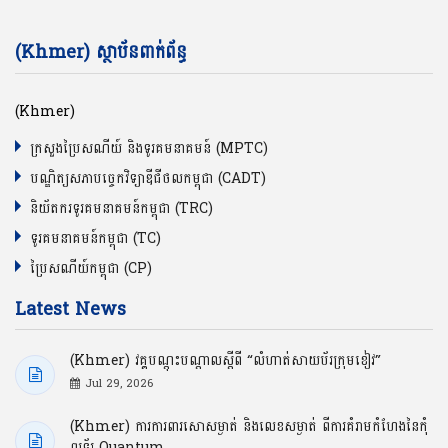
(Khmer) ស្ថាប័នពាក់ព័ន្ធ
(Khmer)
ក្រសួងប្រៃសណីយ៍ និងទូរគមនាគមន៍ (MPTC)
បណ្ឌិត្យសភាបច្ចេកវិទ្យាឌីជីថលកម្ពុជា (CADT)
និយ័តករទូរគមនាគមន៍កម្ពុជា (TRC)
ទូរគមនាគមន៍កម្ពុជា (TC)
ប្រៃសណីយ៍កម្ពុជា (CP)
Latest News
(Khmer) វគ្គបណ្ដុះបណ្ដាលស្ដីពី “លំហាត់សាយប័រក្រុមខៀវ”
Jul 29, 2026
(Khmer) ការការពារសោសម្ងាត់ និងលេខសម្ងាត់ ពីការគំរាមកំហែងនៃកុំ
ព្យូទ័រ Quantum