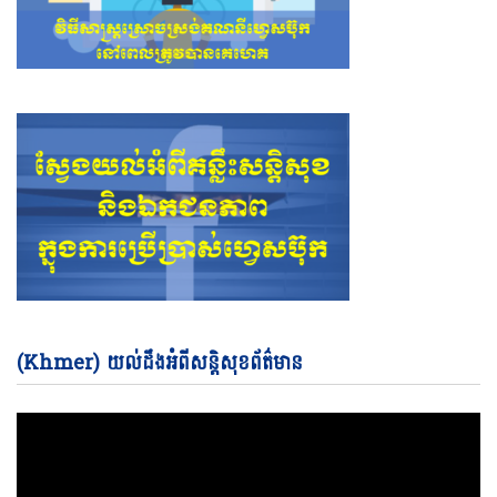
Vi
(Khmer) យល់ដឹងអំពីសន្តិសុខព័ត៌មាន
Pl