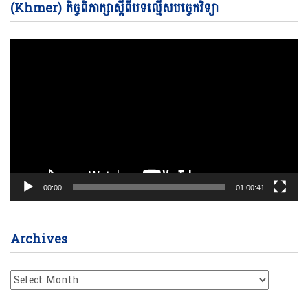
Vi
(Khmer) កិច្ចពិភាក្សាស្តីពីបទល្មើសបច្ចេកវិទ្យា
Pl
00:00
01:00:41
Archives
Archives