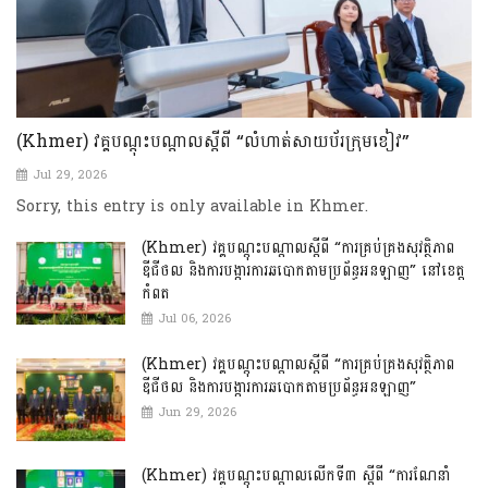
(Khmer) វគ្គបណ្ដុះបណ្ដាលស្ដីពី “លំហាត់សាយប័រក្រុមខៀវ”
Jul 29, 2026
Sorry, this entry is only available in Khmer.
(Khmer) វគ្គបណ្ដុះបណ្ដាលស្ដីពី “ការគ្រប់គ្រងសុវត្ថិភាព
ឌីជីថល និងការបង្ការការឆបោកតាមប្រព័ន្ធអនឡាញ” នៅខេត្ត
កំពត
Jul 06, 2026
(Khmer) វគ្គបណ្ដុះបណ្ដាលស្ដីពី “ការគ្រប់គ្រងសុវត្ថិភាព
ឌីជីថល និងការបង្ការការឆបោកតាមប្រព័ន្ធអនឡាញ”
Jun 29, 2026
(Khmer) វគ្គបណ្ដុះបណ្ដាលលើកទី៣ ស្ដីពី “ការណែនាំ