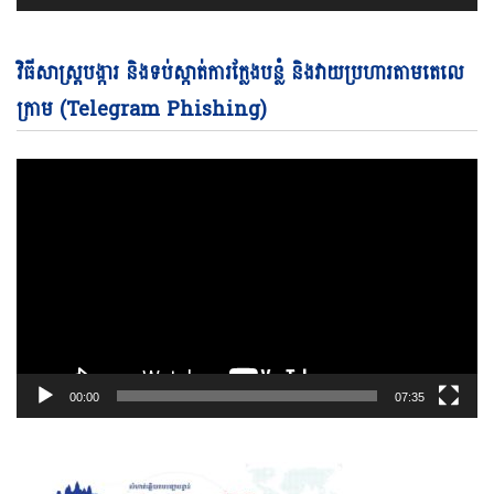
Vi
វិធីសាស្ត្របង្ការ និងទប់ស្កាត់ការក្លែងបន្លំ និងវាយប្រហារតាមតេលេ
Pl
ក្រាម (Telegram Phishing)
00:00
07:35