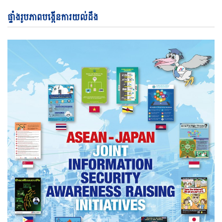
ផ្ទាំងរូបភាពបង្កើនការយល់ដឹង