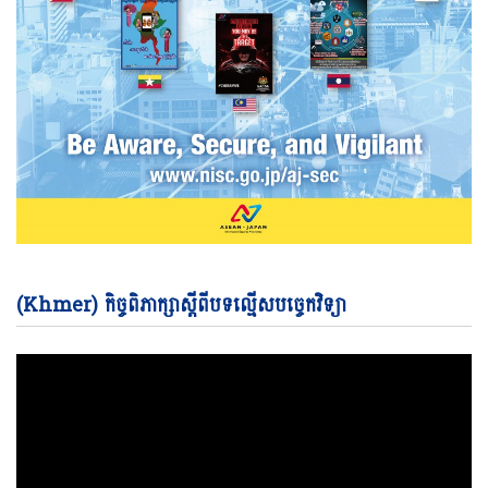
Vi
(Khmer) កិច្ចពិភាក្សាស្តីពីបទល្មើសបច្ចេកវិទ្យា
Pl