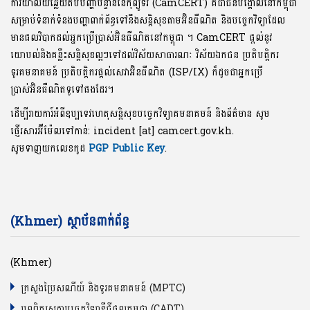
ការិយាល័យឆ្លើយតបបញ្ហាបន្ទាន់នៃកុំព្យូទ័រ (CamCERT) គឺជាជនបង្គោលនៅកម្ពុជា
សម្រាប់ទំនាក់ទំនងបញ្ហាពាក់ព័ន្ធទៅនឹងសន្តិសុខតាមអ៊ិនធឺណិត និងបច្ចេកវិទ្យាដែល
មានផលវិបាកដល់អ្នកប្រើប្រាស់អ៊ិនធឺណិតនៅកម្ពុជា ។ CamCERT ផ្តល់នូវ
យោបល់និងគន្លឹះសន្តិសុខល្អៗទៅដល់វិស័យសាធារណៈ វិស័យឯកជន ប្រតិបត្តិករ
ទូរគមនាគមន៍ ប្រតិបត្តិករផ្តល់សេវាអ៊ិនធឺណិត (ISP/IX) ក៏ដូចជាអ្នកប្រើ
ប្រាស់អ៊ិនធឺណិតទូទៅផងដែរ។
ដើម្បីរាយការ៍អំពីឧប្បទេវហេតុសន្តិសុខបច្ចេកវិទ្យាគមនាគមន៍ និងព័ត៌មាន សូម
ផ្ញើរសារអ៊ីម៉ែលទៅកាន់: incident [at] camcert.gov.kh.
សូមទាញយកលេខកូដ
PGP Public Key
.
(Khmer) ស្ថាប័នពាក់ព័ន្ធ
(Khmer)
ក្រសួងប្រៃសណីយ៍ និងទូរគមនាគមន៍ (MPTC)
បណ្ឌិត្យសភាបច្ចេកវិទ្យាឌីជីថលកម្ពុជា (CADT)