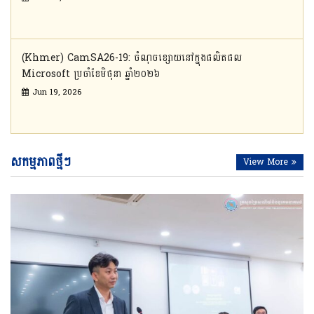
(Khmer) CamSA26-19: ចំណុចខ្សោយនៅក្នុងផលិតផល
Microsoft ប្រចាំខែមិថុនា ឆ្នាំ២០២៦
Jun 19, 2026
សកម្មភាពថ្មីៗ
View More