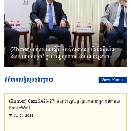
(Khmer) សិក្ខាសាលាស្តីពី “តួនាទីនៃហិរញ្ញវត្ថុវិមជ្ឈការ និង
វគ្គបណ្តុះបណ្តាលស្តីពី «ការប្រើប្រាស់ប្រព័ន្ធទំនាក់ទំនងសង្គម
វគ្គបណ្តុះបណ្តាលស្តីពីឯកជនភាព និងការការពារ (Privacy
(Khmer) វគ្គបណ្តុះបណ្តាលកសាងសមត្ថភាព ស្តីពី “សន្តិ
(Khmer) សិក្ខាសាលាស្តីពី «សន្តិសុខតាមប្រព័ន្ធអ៊ិនធឺណិត
ក្របខណ្ឌការពារទិន្នន័យ ក្នុងការអភិវឌ្ឍបច្ចេកវិទ្យាហិរញ្ញវត្ថុក្នុង
ប្រកបដោយប្រសិទ្ធភាព និងសុវត្ថិភាពសម្រាប់អ្នកសារព័ត៌មាន»
And Protection)
សុខសាយប័រ”
និងបទល្មើសបច្ចេកវិទ្យា៖ បញ្ហាប្រឈម និងដំណោះស្រាយ»
ប្រទេសកម្ពុជា”
ព័ត៌មានសន្តិសុខចុងក្រោយ
View More
(Khmer) CamSA26-27: ចំណុចខ្សោយធ្ងន់ធ្ងរបំផុតនៅក្នុង ផលិតផល
SonicWall
Jul 24, 2026