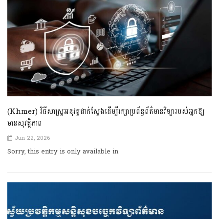
(Khmer) វិធីសាស្ត្រអនុវត្តជាក់ស្តែងដើម្បីរក្សាប្រព័ន្ធព័ត៌មានវិទ្យារបស់អ្នកឱ្យ
មានសុវត្ថិភាព
Jun 22, 2026
Sorry, this entry is only available in