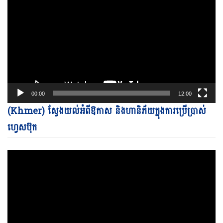
00:00
12:00
Vi
(Khmer) ស្វែងយល់អំពីឱកាស និងហានិភ័យក្នុងការប្រើប្រាស់
Pl
ហ្វេសប៊ុក