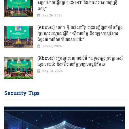
សម្រាប់ការបង្កើតក្រុម CSIRT និងការដោះស្រាយឧប្បត្តិ
ហេតុ”
Jun 26, 2026
(Khmer) លោក អ៊ូ ផាន់ណារិទ្ធ បានអញ្ជើញជាអធិបតីក្នុង
វគ្គបណ្ដុះបណ្ដាលស្ដីពី “អភិបាលកិច្ច និងយុទ្ធសាស្ត្រនៃការ
ស្វែងរកការគំរាមកំហែងសាយប័រ”
Jun 16, 2026
(Khmer) វគ្គបណ្ដុះបណ្ដាលស្ដីពី “យុទ្ធសាស្ត្រគ្រប់គ្រងសន្តិ
សុខសាយប័រ និងអភិបាលកិច្ចទ្រព្យសកម្មឌីជីថល”
May 13, 2026
Security Tips