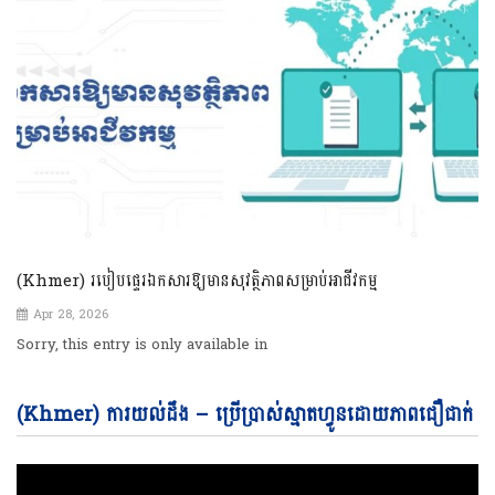
(Khmer) របៀបផ្ទេរឯកសារឱ្យមានសុវត្ថិភាពសម្រាប់អាជីវកម្ម
Apr 28, 2026
Sorry, this entry is only available in
Vi
(Khmer) ការយល់ដឹង – ប្រើប្រាស់ស្មាតហ្វូនដោយភាពជឿជាក់
Pl