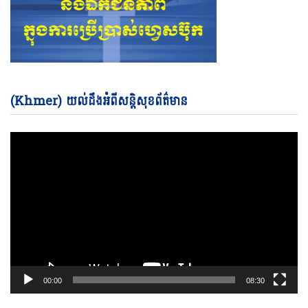
Vi
(Khmer) យល់ដឹងអំពីសន្តិសុខព័ត៌មាន
Pl
00:00
08:30