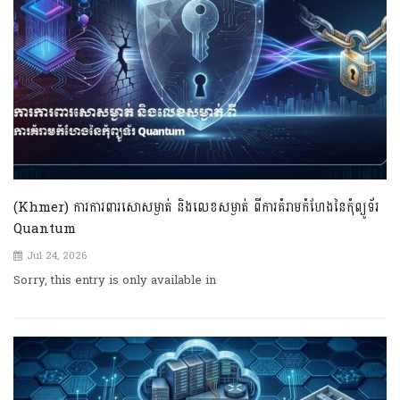
(Khmer) ការការពារសោសម្ងាត់ និងលេខសម្ងាត់ ពីការគំរាមកំហែងនៃកុំព្យូទ័រ
Quantum
Jul 24, 2026
Sorry, this entry is only available in