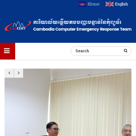
Khmer
English