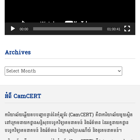
00:00
01:00:41
Archives
Archives
អំពី CamCERT
ការិយាល័យឆ្លើយតបបញ្ហាបន្ទាន់នៃកុំព្យូទ័រ (CamCERT) គឺជាការិយាល័យមួយស្ថិត
នៅក្រោមនាយកដ្ឋានសន្តិសុខបច្ចេកវិទ្យាគមនាគមន៍ និងព័ត៌មាន នៃអគ្គនាយកដ្ឋាន
បច្ចេកវិទ្យាគមនាគមន៍ និងព័ត៌មាន នៃក្រសួងប្រៃសណីយ៍ និងទូរគមនាគមន៍។