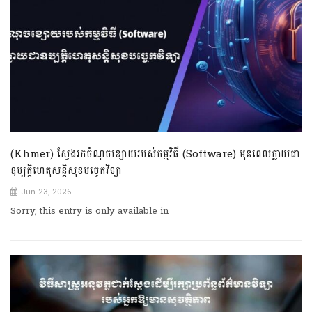
(Khmer) ស្វែងរកចំណុចខ្សោយរបស់កម្មវិធី (Software) មុនពេលក្លាយជា
ឧប្បត្តិហេតុសន្តិសុខបច្ចេកវិទ្យា
Jun 23, 2026
Sorry, this entry is only available in