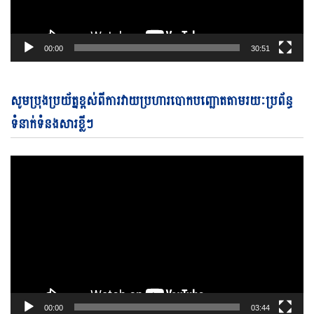
00:00
30:51
Vi
សូមប្រុងប្រយ័ត្នខ្ពស់ពីការវាយប្រហារបោកបញ្ឆោតតាមរយៈប្រព័ន្ធ
Pl
ទំនាក់ទំនងសារខ្លីៗ
00:00
03:44