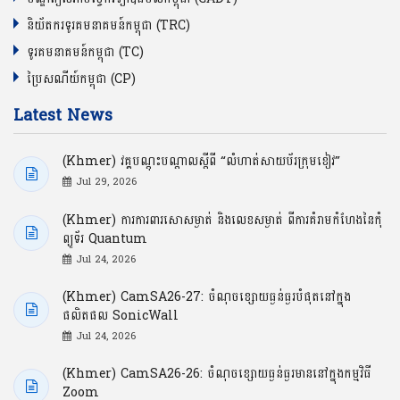
និយ័តករទូរគមនាគមន៍កម្ពុជា (TRC)
ទូរគមនាគមន៍កម្ពុជា (TC)
ប្រៃសណីយ៍កម្ពុជា (CP)
Latest News
(Khmer) វគ្គបណ្ដុះបណ្ដាលស្ដីពី “លំហាត់សាយប័រក្រុមខៀវ”
Jul 29, 2026
(Khmer) ការការពារសោសម្ងាត់ និងលេខសម្ងាត់ ពីការគំរាមកំហែងនៃកុំ
ព្យូទ័រ Quantum
Jul 24, 2026
(Khmer) CamSA26-27: ចំណុចខ្សោយធ្ងន់ធ្ងរបំផុតនៅក្នុង
ផលិតផល SonicWall
Jul 24, 2026
(Khmer) CamSA26-26: ចំណុចខ្សោយធ្ងន់ធ្ងរមាននៅក្នុងកម្មវិធី
Zoom