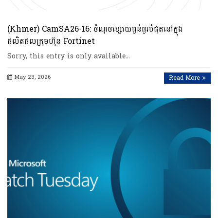
(Khmer) CamSA26-16: ចំណុចខ្សោយធ្ងន់ធ្ងរបំផុតនៅក្នុង
ផលិតផលក្រុមហ៊ុន Fortinet
Sorry, this entry is only available…
May 23, 2026
Read More