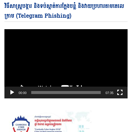
Vi
វិធីសាស្ត្របង្ការ និងទប់ស្កាត់ការក្លែងបន្លំ និងវាយប្រហារតាមតេលេ
Pl
ក្រាម (Telegram Phishing)
00:00
07:35