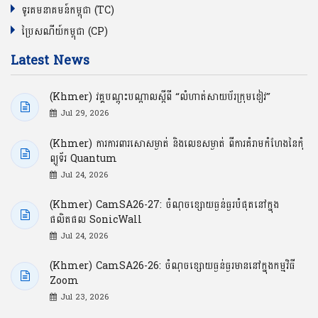
ទូរគមនាគមន៍កម្ពុជា (TC)
ប្រៃសណីយ៍កម្ពុជា (CP)
Latest News
(Khmer) វគ្គបណ្ដុះបណ្ដាលស្ដីពី “លំហាត់សាយប័រក្រុមខៀវ”
Jul 29, 2026
(Khmer) ការការពារសោសម្ងាត់ និងលេខសម្ងាត់ ពីការគំរាមកំហែងនៃកុំ
ព្យូទ័រ Quantum
Jul 24, 2026
(Khmer) CamSA26-27: ចំណុចខ្សោយធ្ងន់ធ្ងរបំផុតនៅក្នុង
ផលិតផល SonicWall
Jul 24, 2026
(Khmer) CamSA26-26: ចំណុចខ្សោយធ្ងន់ធ្ងរមាននៅក្នុងកម្មវិធី
Zoom
Jul 23, 2026