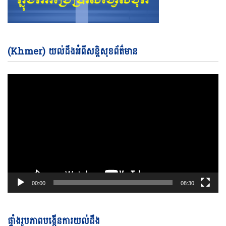
Vi
(Khmer) យល់ដឹងអំពីសន្តិសុខព័ត៌មាន
Pl
00:00
08:30
ផ្ទាំងរូបភាពបង្កើនការយល់ដឹង