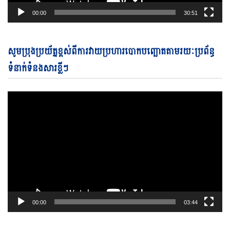
00:00
30:51
Vi
សូមប្រុងប្រយ័ត្នខ្ពស់ពីការវាយប្រហារបោកបញ្ឆោតតាមរយៈប្រព័ន្ធ
Pl
ទំនាក់ទំនងសារខ្លីៗ
00:00
03:44