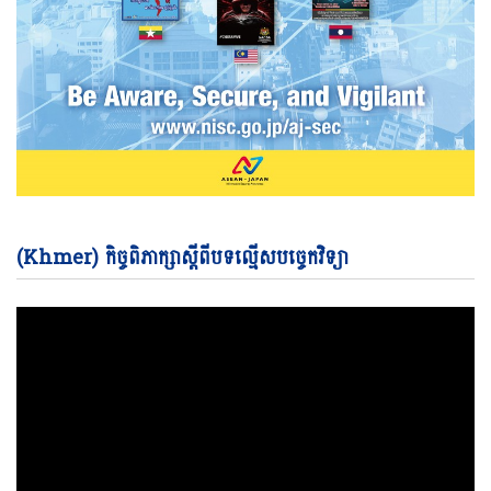
Vi
(Khmer) កិច្ចពិភាក្សាស្តីពីបទល្មើសបច្ចេកវិទ្យា
Pl