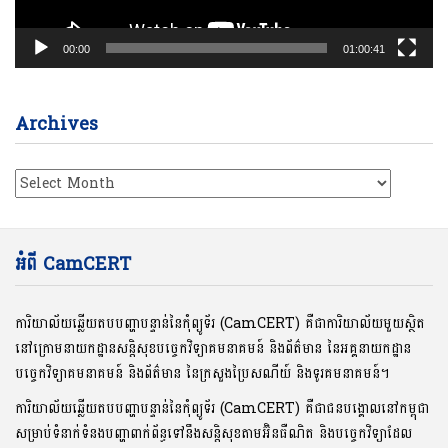
00:00
01:00:41
Archives
Archives
អំពី CamCERT
ការិយាល័យឆ្លើយតបបញ្ហាបន្ទាន់នៃកុំព្យូទ័រ (CamCERT) គឺជាការិយាល័យមួយស្ថិត
នៅក្រោមនាយកដ្ឋានសន្តិសុខបច្ចេកវិទ្យាគមនាគមន៍ និងព័ត៌មាន នៃអគ្គនាយកដ្ឋាន
បច្ចេកវិទ្យាគមនាគមន៍ និងព័ត៌មាន នៃក្រសួងប្រៃសណីយ៍ និងទូរគមនាគមន៍។
ការិយាល័យឆ្លើយតបបញ្ហាបន្ទាន់នៃកុំព្យូទ័រ (CamCERT) គឺជាជនបង្គោលនៅកម្ពុជា
សម្រាប់ទំនាក់ទំនងបញ្ហាពាក់ព័ន្ធទៅនឹងសន្តិសុខតាមអ៊ិនធឺណិត និងបច្ចេកវិទ្យាដែល