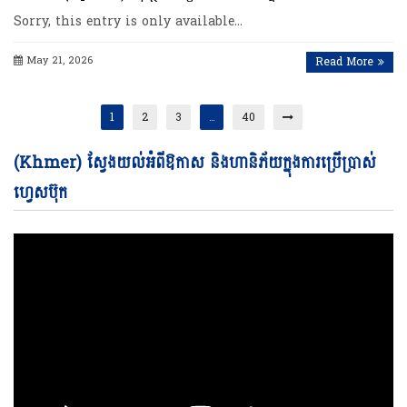
Sorry, this entry is only available…
May 21, 2026
Read More
1
2
3
…
40
Vi
(Khmer) ស្វែងយល់អំពីឱកាស និងហានិភ័យក្នុងការប្រើប្រាស់
Pl
ហ្វេសប៊ុក