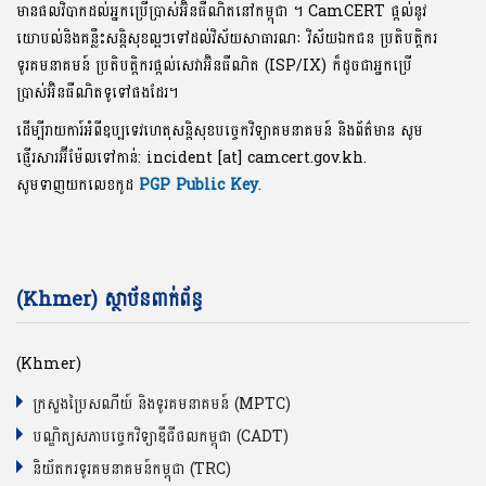
មានផលវិបាកដល់អ្នកប្រើប្រាស់អ៊ិនធឺណិតនៅកម្ពុជា ។ CamCERT ផ្តល់នូវ
យោបល់និងគន្លឹះសន្តិសុខល្អៗទៅដល់វិស័យសាធារណៈ វិស័យឯកជន ប្រតិបត្តិករ
ទូរគមនាគមន៍ ប្រតិបត្តិករផ្តល់សេវាអ៊ិនធឺណិត (ISP/IX) ក៏ដូចជាអ្នកប្រើ
ប្រាស់អ៊ិនធឺណិតទូទៅផងដែរ។
ដើម្បីរាយការ៍អំពីឧប្បទេវហេតុសន្តិសុខបច្ចេកវិទ្យាគមនាគមន៍ និងព័ត៌មាន សូម
ផ្ញើរសារអ៊ីម៉ែលទៅកាន់: incident [at] camcert.gov.kh.
សូមទាញយកលេខកូដ
PGP Public Key
.
(Khmer) ស្ថាប័នពាក់ព័ន្ធ
(Khmer)
ក្រសួងប្រៃសណីយ៍ និងទូរគមនាគមន៍ (MPTC)
បណ្ឌិត្យសភាបច្ចេកវិទ្យាឌីជីថលកម្ពុជា (CADT)
និយ័តករទូរគមនាគមន៍កម្ពុជា (TRC)