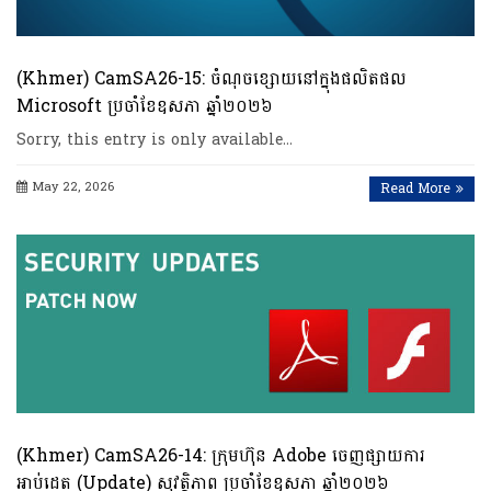
(Khmer) CamSA26-15: ចំណុចខ្សោយនៅក្នុងផលិតផល
Microsoft ប្រចាំខែឧសភា ឆ្នាំ២០២៦
Sorry, this entry is only available…
May 22, 2026
Read More
(Khmer) CamSA26-14: ក្រុមហ៊ុន Adobe ចេញផ្សាយការ
អាប់ដេត (Update) សុវត្ថិភាព ប្រចាំខែឧសភា ឆ្នាំ២០២៦