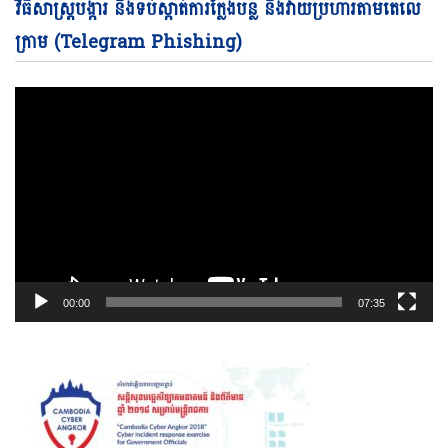
Vi
វិធីសាស្ត្របង្ការ និងទប់ស្កាត់ការក្លែងបន្លំ និងវាយប្រហារតាមតេលេ
Pl
ក្រាម (Telegram Phishing)
00:00
07:35