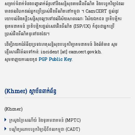
សម្រាប់ទំនាក់ទំនងបញ្ហាពាក់ព័ន្ធទៅនឹងសន្តិសុខតាមអ៊ិនធឺណិត និងបច្ចេកវិទ្យាដែល
មានផលវិបាកដល់អ្នកប្រើប្រាស់អ៊ិនធឺណិតនៅកម្ពុជា ។ CamCERT ផ្តល់នូវ
យោបល់និងគន្លឹះសន្តិសុខល្អៗទៅដល់វិស័យសាធារណៈ វិស័យឯកជន ប្រតិបត្តិករ
ទូរគមនាគមន៍ ប្រតិបត្តិករផ្តល់សេវាអ៊ិនធឺណិត (ISP/IX) ក៏ដូចជាអ្នកប្រើ
ប្រាស់អ៊ិនធឺណិតទូទៅផងដែរ។
ដើម្បីរាយការ៍អំពីឧប្បទេវហេតុសន្តិសុខបច្ចេកវិទ្យាគមនាគមន៍ និងព័ត៌មាន សូម
ផ្ញើរសារអ៊ីម៉ែលទៅកាន់: incident [at] camcert.gov.kh.
សូមទាញយកលេខកូដ
PGP Public Key
.
(Khmer) ស្ថាប័នពាក់ព័ន្ធ
(Khmer)
ក្រសួងប្រៃសណីយ៍ និងទូរគមនាគមន៍ (MPTC)
បណ្ឌិត្យសភាបច្ចេកវិទ្យាឌីជីថលកម្ពុជា (CADT)