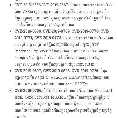
CVE-2019-0666,CVE-2019-0667: ចំនុចខ្សោយនេះកើតមាននៅពេល
ដែល VBScript engine ធ្វើការជាមួយនឹង objects ក្នុងអង្គចងចាំ។
ចំនុចខ្សោយមួយនេះអាចអនុញ្ញាតឲ្យ មានការវាយលុកទៅលើអង្គចងចាំ ដែល
អាចដំណើរការកូដនានាក្នុងនាមជាអ្នកប្រើប្រាស់
CVE-2019-0680, CVE-2019-0769, CVE-2019-0770, CVE-
2019-0771, CVE-2019-0773:
ចំនុចខ្សោយនេះកើតមាននៅពេលដែល
scripting engine ធ្វើការជាមួយនឹង objects ក្នុងអង្គចងចាំ
Internet Explorer ។ចំនុចខ្សោយមួយនេះអាចអនុញ្ញាតឲ្យ មានការ
វាយលុកទៅលើអង្គចងចាំ ដែលអាចដំណើរការកូដនានាក្នុងនាមជាអ្នក
បច្ចេកទេសព្រមទាំង អាចធ្វើការគ្រប់គ្រងនៅក្នុងComputer ។
CVE-2019-0697, CVE-2019-0698, CVE-2019-0726:
ចំនុច
ខ្សោយនេះកើតមាននៅលើ Windows DHCP នៅពេលដែលអ្នកវាយ
ប្រហារផ្ញើរ​កញ្ចប់ជាក់លាក់ទៅអោយម៉ាស៊ីនកូន DHCP។
CVE-2019-0756:
ចំនុចខ្សោយនេះកើតមាននៅពេលដែល Microsoft
XML Core Services MSXML ធ្វើដំណើរការជាមួយអ្នកប្រើប្រាស់​
ពេលកំពុងធ្វើការ​បញ្ចូល។ អ្នកវាយប្រហារអាចធ្វើការវាយប្រហារដោយ
ជោគជ័យ ដោយអនុវត្ថនិងដំណើរការកូដព្យាបាទពីចម្ងាយដើម្បីគ្រប់គ្រងប្រព័ន្ធ
អ្នកប្រើ។