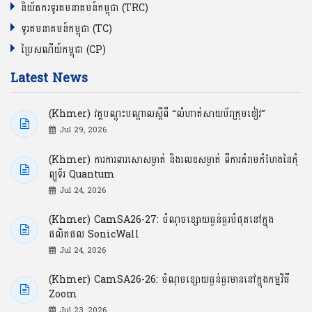
និយ័តករទូរគមនាគមន៍កម្ពុជា (TRC)
ទូរគមនាគមន៍កម្ពុជា (TC)
ប្រៃសណីយ៍កម្ពុជា (CP)
Latest News
(Khmer) វគ្គបណ្ដុះបណ្ដាលស្ដីពី “លំហាត់សាយប័រក្រុមខៀវ”
Jul 29, 2026
(Khmer) ការការពារសោសម្ងាត់ និងលេខសម្ងាត់ ពីការគំរាមកំហែងនៃកុំ
ព្យូទ័រ Quantum
Jul 24, 2026
(Khmer) CamSA26-27: ចំណុចខ្សោយធ្ងន់ធ្ងរបំផុតនៅក្នុង
ផលិតផល SonicWall
Jul 24, 2026
(Khmer) CamSA26-26: ចំណុចខ្សោយធ្ងន់ធ្ងរមាននៅក្នុងកម្មវិធី
Zoom
Jul 23, 2026