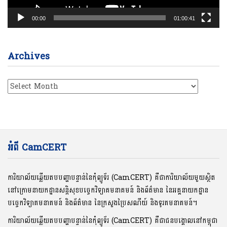
00:00
01:00:41
Archives
Archives
អំពី CamCERT
ការិយាល័យឆ្លើយតបបញ្ហាបន្ទាន់នៃកុំព្យូទ័រ (CamCERT) គឺជាការិយាល័យមួយស្ថិត
នៅក្រោមនាយកដ្ឋានសន្តិសុខបច្ចេកវិទ្យាគមនាគមន៍ និងព័ត៌មាន នៃអគ្គនាយកដ្ឋាន
បច្ចេកវិទ្យាគមនាគមន៍ និងព័ត៌មាន នៃក្រសួងប្រៃសណីយ៍ និងទូរគមនាគមន៍។
ការិយាល័យឆ្លើយតបបញ្ហាបន្ទាន់នៃកុំព្យូទ័រ (CamCERT) គឺជាជនបង្គោលនៅកម្ពុជា