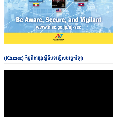
Vi
(Khmer) កិច្ចពិភាក្សាស្តីពីបទល្មើសបច្ចេកវិទ្យា
Pl