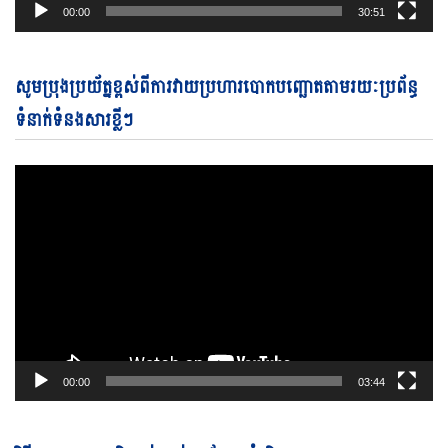
00:00
30:51
Vi
សូមប្រុងប្រយ័ត្នខ្ពស់ពីការវាយប្រហារបោកបញ្ឆោតតាមរយៈប្រព័ន្ធ
Pl
ទំនាក់ទំនងសារខ្លីៗ
00:00
03:44