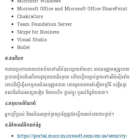
Microsoft Windows
Microsoft Office and Microsoft Office SharePoint
ChakraCore
Team Foundation Server
Skype for Business
Visual Studio
NuGet
៣.ផលវិបាក
ការវាយប្រហារដោយជោគជ័យទៅលើចំនុចខ្សោយទាំងនោះ អាចអនុញ្ញាតឲ្យអ្នកវាយ
ប្រហារធ្វើការដំណើរការនូវកូដនានាពីចម្ងាយ ហើយធ្វើការគ្រប់គ្រងទៅលើម៉ាស៊ីន​ទាំង
នោះដើម្បីធ្វើសកម្មភាពមិនអនុញ្ញាតនានា ដោយរួមមានការតំឡើងកម្មវិធី បង្កើតនូវ
គណនីអភិបាលផ្សេងទៀត និងការបើក ផ្លាស់ប្តូរ ឬលប់ទិន្នន័យនានា។
៤.អនុសាសន៍ណែនាំ
អ្នកប្រើប្រាស់ និងអភិបាលគ្រប់គ្រងប្រព័ន្ធត្រូវតែធ្វើការអាប់ដេតជាបន្ទាន់។
៥.ព័ត៌មានលំអិតពាក់ព័ន្ធ
https://portal.msrc.microsoft.com/en-us/security-