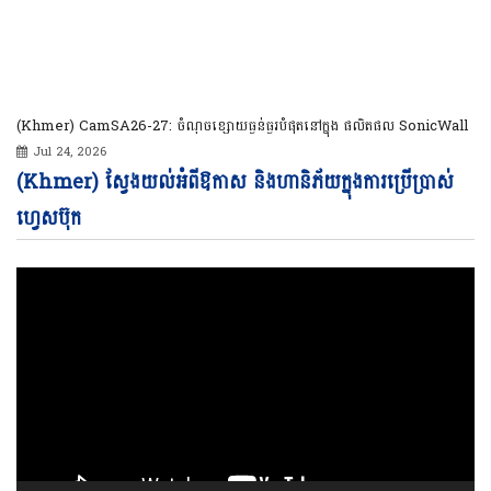
(Khmer) CamSA26-27: ចំណុចខ្សោយធ្ងន់ធ្ងរបំផុតនៅក្នុង ផលិតផល SonicWall
Jul 24, 2026
Vi
(Khmer) ស្វែងយល់អំពីឱកាស និងហានិភ័យក្នុងការប្រើប្រាស់
Pl
ហ្វេសប៊ុក