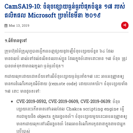
CamSA19-10: ចំនុចខ្សោយធ្ងន់ធ្ងរបំផុតចំនួន ១៧ របស់
ផលិតផល Microsoft ប្រចាំខែមីនា ២០១៩
Mar 13, 2019
១.ព័ត៌មានទូទៅ
ក្រុមហ៊ុនម៉ៃក្រូសូហ្វបានធ្វើការចេញផ្សាយនូវបញ្ជីចំនុចខ្សោយចំនួន ៦៤ ដែល
មានផលប៉ៈពាល់ទៅដល់ផលិតផលរបស់ខ្លួន ដែលក្នុងចំនោមនោះមាន ១៧ ចំនុច ត្រូវ
បានចាត់ទុកថាមានលក្ខណៈធ្ងន់ធ្ងរបំផុត។
ការវាយលុកដោយជោគជ័យទៅលើចំនុចខ្សោយធ្ងន់ធ្ងរទាំង១៧ នេះ អាចអនុញ្ញាតឲ្យ
មានការដំណើរការកូដពីចំងាយ (remote code) ដោយហេគឃ័រ។ ចំនុចខ្សោយទាំង
១៧ នោះ មានដូចតទៅៈ
CVE-2019-0592, CVE-2019-0609, CVE-2019-0639:
ចំនុច
ខ្សោយនេះកើតមាននៅពេលដែល Chakra scripting engine ធ្វើ
ការជាមួយនឹង objects ក្នុងអង្គចងចាំ។ ចំនុចខ្សោយមួយនេះអាចអនុញ្ញាតឲ្យ
មានការវាយលុកទៅលើអង្គចងចាំ ដែលអាចដំណើរការកូដនានាក្នុងនាមជាអ្នក
ប្រើប្រាស់