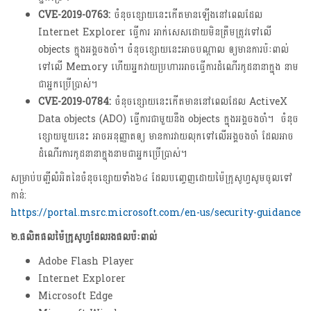
CVE-2019-0763:
ចំនុចខ្សោយនេះកើតមានឡើងនៅពេលដែល
Internet Explorer ធ្វើការ អាក់សេសដោយមិនត្រឹមត្រូវទៅលើ
objects ក្នុងអង្គចងចាំ។ ចំនុចខ្សោយនេះអាចបណ្តាល ឲ្យមានការប៉ៈពាល់
ទៅលើ Memory ហើយអ្នកវាយប្រហារអាចធ្វើការដំណើរកូដនានាក្នុង នាម
ជាអ្នកប្រើប្រាស់។
CVE-2019-0784:
ចំនុចខ្សោយនេះកើតមាននៅពេលដែល ActiveX
Data objects (ADO) ធ្វើការជាមួយនឹង objects ក្នុងអង្គចងចាំ។ ចំនុច
ខ្សោយមួយនេះ អាចអនុញ្ញាតឲ្យ មានការវាយលុកទៅលើអង្គចងចាំ ដែលអាច
ដំណើរការកូដនានាក្នុងនាមជាអ្នកប្រើប្រាស់។
សម្រាប់បញ្ជីលំអិតនៃចំនុចខ្សោយទាំង៦៤ ដែលបញ្ចេញដោយម៉ៃក្រូសូហ្វសូមចូលទៅ
កាន់:
https://portal.msrc.microsoft.com/en-us/security-guidance
២.ផលិតផលម៉ៃក្រូសូហ្វដែលរងផលប៉ៈពាល់
Adobe Flash Player
Internet Explorer
Microsoft Edge