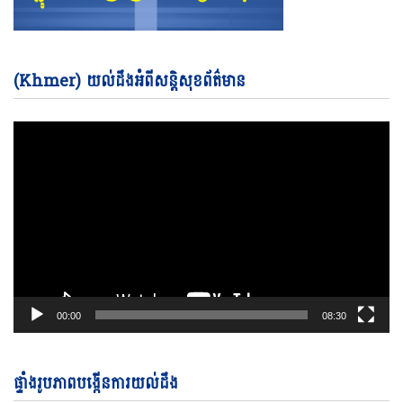
Vi
(Khmer) យល់ដឹងអំពីសន្តិសុខព័ត៌មាន
Pl
00:00
08:30
ផ្ទាំងរូបភាពបង្កើនការយល់ដឹង