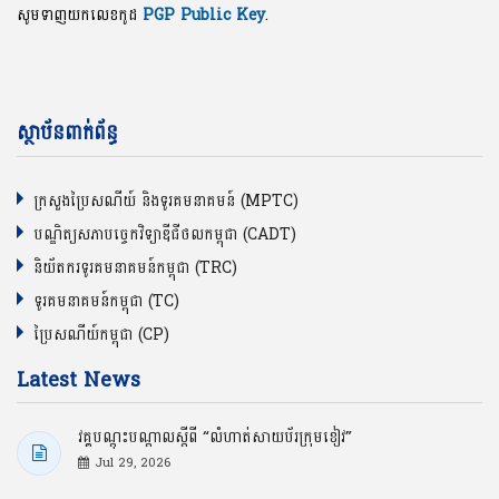
ផ្ញើរសារអ៊ីម៉ែលទៅកាន់: incident [at] camcert.gov.kh.
សូមទាញយកលេខកូដ
PGP Public Key
.
ស្ថាប័នពាក់ព័ន្ធ
ក្រសួងប្រៃសណីយ៍ និងទូរគមនាគមន៍ (MPTC)
បណ្ឌិត្យសភាបច្ចេកវិទ្យាឌីជីថលកម្ពុជា (CADT)
និយ័តករទូរគមនាគមន៍កម្ពុជា (TRC)
ទូរគមនាគមន៍កម្ពុជា (TC)
ប្រៃសណីយ៍កម្ពុជា (CP)
Latest News
វគ្គបណ្ដុះបណ្ដាលស្ដីពី “លំហាត់សាយប័រក្រុមខៀវ”
Jul 29, 2026