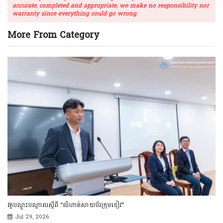
accurate, completed and appropriate, we make no responsibility nor
warranty since everything could go wrong.
More From Category
វគ្គបណ្ដុះបណ្ដាលស្ដីពី “ការគ្រប់គ្រងសុវត្ថិភាពឌីជីថល និងការបង្ការការឆបោកតាម
ប្រព័ន្ធអនឡាញ” នៅខេត្តកំពត