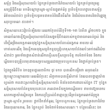
សម្ព័ន្ធ និងសន្តិសុខសាយប័រ ផ្នែកគ្រប់គ្រងហានិភ័យសាយប័រ ផ្នែកគ្រប់គ្រងទ្រព្យ
សម្បត្តិឌីជីថល មកពីបណ្តាក្រសួង-ស្ថាប័នរដ្ឋពាក់ព័ន្ធ ប្រតិបត្តិករហេដ្ឋារចនាសម្ព័ន្ធ
ព័ត៌មានសំខាន់ៗ ប្រតិបត្តិករទូរគមនាគមន៍និងអ៊ីនធឺណិត និងវិស័យធនាគារនិងហិរញ្ញវត្ថុ
សរុបប្រមាណ ៥០នាក់។
សិក្ខាសាលានេះរៀបចំឡើងរយៈពេល២ថ្ងៃចាប់ពីថ្ងៃទី១២-១៣ ខែមីនា ឆ្នាំ២០២៦ ក្នុង
គោលបំណងធ្វើឱ្យសន្តិសុខសាយប័រនៃសង្គមឌីជីថលរបស់កម្ពុជាមានភាពធន់ខ្ពស់ និង
ដើម្បីពង្រឹងសមត្ថភាពអនុវត្តផ្នែកសន្តិសុខសាយប័ររបស់អង្គភាព តាមរយៈលំ
ហាត់សមលើតុ និងធ្វើការអនុវត្តសម្មតិកម្មឧប្បត្តិហេតុសាយប័រដែលប៉ះពាក់ដល់វិស័យ
សំខាន់ៗ ព្រមទាំងផ្តោតសំខាន់លើការធ្វើសេចក្តីសម្រេចចិត្ត ការទំនាក់ទំនង និងការ
ឆ្លើយតបឧប្បតិ្តហេតុដោយសម្របសម្រួលរវាងក្រុមបច្ចេកទេស និងថ្នាក់គ្រប់គ្រង។
ថ្លែងក្នុងពិធីបិទ ឯកឧត្តមរដ្ឋលេខាធិការ ខូវ មករា បានលើកឡើងថា លទ្ធផលនៃ
វគ្គបណ្តុះបណ្តាលរយៈពេលពីរថ្ងៃនេះ សិក្ខាកាមបានធ្វើលំហាត់ ដែលបានបង្ហាញយ៉ាង
ច្បាស់ថា ការដោះស្រាយវិបត្តិសន្តិសុខសាយប័រ មិនមែនជាការងាររបស់ផ្នែក IT ឬផ្នែក
សន្តិសុខសាយប័រតែមួយមុខនោះទេ ភាពជោគជ័យក្នុងការឆ្លើយតប ទាមទារឱ្យមានការ
សហការគ្នាយ៉ាងស្អិតរមួត និងការប្រើប្រាស់ជំនាញចម្រុះពីគ្រប់អង្គភាពពាក់ព័ន្ធក្នុង
ក្រសួង-ស្ថាប័ន រួមមាន៖ ថ្នាក់ដឹកនាំកំពូល, ផ្នែកបច្ចេកទេស, ផ្នែកគ្រប់គ្រងហានិភ័យ
និងអនុលោមភាព, និង ផ្នែកច្បាប់ និងទំនាក់ទំនងសាធារណៈ។ បន្ថែមលើនេះ ឯក