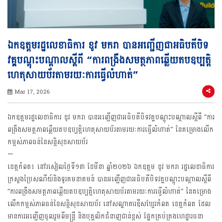
ឯកឧត្តមរដ្ឋលេខាធិការ ខូវ មករា បានអញ្ជើញជាអធិបតីបិទ
វគ្គបណ្តុះបណ្តាលស្តីពី “ការពង្រឹងសមត្ថភាពឆ្លើយតបឧប្បតិ្ត
ហេតុសាយប័រតាមរយៈការធ្វើលំហាត់”
Mar 17, 2026
ឯកឧត្តមរដ្ឋលេខាធិការ ខូវ មករា បានអញ្ជើញជាអធិបតីបិទវគ្គបណ្តុះបណ្តាលស្តីពី “ការ
ពង្រឹងសមត្ថភាពឆ្លើយតបឧប្បតិ្តហេតុសាយប័រតាមរយៈការធ្វើលំហាត់” នៃគម្រោងលើក
កម្ពស់ភាពធន់នៃសន្តិសុខសាយប័រ
—
ខេត្តកំពត៖ នៅរសៀលថ្ងៃទី១៣ ខែមីនា ឆ្នាំ២០២៦ ឯកឧត្តម ខូវ មករា រដ្ឋលេខាធិការ
ក្រសួងប្រៃសណីយ៍និងទូរគមនាគមន៍ បានអញ្ជើញជាអធិបតីបិទវគ្គបណ្តុះបណ្តាលស្តីពី
“ការពង្រឹងសមត្ថភាពឆ្លើយតបឧប្បតិ្តហេតុសាយប័រតាមរយៈការធ្វើលំហាត់” នៃគម្រោង
លើកកម្ពស់ភាពធន់នៃសន្តិសុខសាយប័រ នៅសណ្ឋាគារឌឺសឃ្វែរកំពត ខេត្តកំពត ដែល
មានការអញ្ជើញចូលរួមពីមន្ត្រី និងបុគ្គលិកជំនាញជាន់ខ្ពស់ ផ្នែកគ្រប់គ្រងហេដ្ឋារចនា