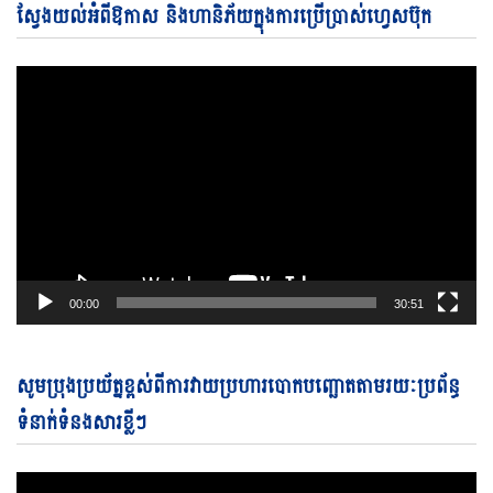
Jul 06, 2026
Vi
ស្វែងយល់អំពីឱកាស និងហានិភ័យក្នុងការប្រើប្រាស់ហ្វេសប៊ុក
Pl
00:00
30:51
Vi
សូមប្រុងប្រយ័ត្នខ្ពស់ពីការវាយប្រហារបោកបញ្ឆោតតាមរយៈប្រព័ន្ធ
Pl
ទំនាក់ទំនងសារខ្លីៗ