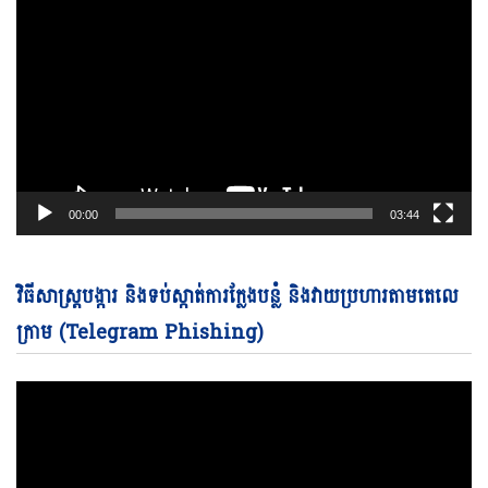
00:00
03:44
Vi
វិធីសាស្ត្របង្ការ និងទប់ស្កាត់ការក្លែងបន្លំ និងវាយប្រហារតាមតេលេ
Pl
ក្រាម (Telegram Phishing)