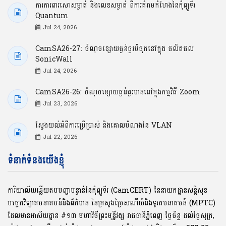
ការការពារសោសម្ងាត់ និងលេខសម្ងាត់ ពីការគំរាមកំហែងនៃកុំព្យូទ័រ
Quantum
Jul 24, 2026
CamSA26-27: ចំណុចខ្សោយធ្ងន់ធ្ងរបំផុតនៅក្នុង ផលិតផល
SonicWall
Jul 24, 2026
CamSA26-26: ចំណុចខ្សោយធ្ងន់ធ្ងរមាននៅក្នុងកម្មវិធី Zoom
Jul 23, 2026
ស្វែងយល់អំពីការប្រើប្រាស់ និងគោលបំណងនៃ VLAN
Jul 22, 2026
ទំនាក់ទំនងយើងខ្ញុំ
ការិយាល័យឆ្លើយតបបញ្ហាបន្ទាន់នៃកុំព្យូទ័រ (CamCERT) នៃនាយកដ្ឋានសន្តិសុខ
បច្ចេកវិទ្យាគមនាគមន៍និងព័ត៌មាន នៃក្រសួងប្រៃសណីយ៍និងទូរគមនាគមន៍ (MPTC)
ដែលមានអាស័យដ្ឋាន #១៣ មហាវិថីព្រះមុនី្នវង្ស រាជធានីភ្នំពេញ ថ្ងៃច័ន្ទ ដល់ថ្ងៃសុក្រ,