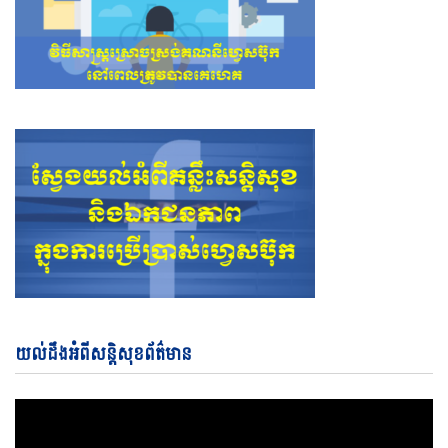
Vi
យល់ដឹងអំពីសន្តិសុខព័ត៌មាន
Pl