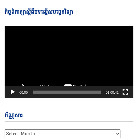
Vi
កិច្ចពិភាក្សាស្តីពីបទល្មើសបច្ចេកវិទ្យា
Pl
00:00
01:00:41
ប័ណ្ណសារ
ប័ណ្ណសារ