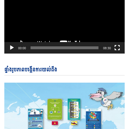
00:00
08:30
ផ្ទាំងរូបភាពបង្កើនការយល់ដឹង