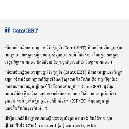
អំពី CamCERT
ការិយាល័យឆ្លើយតបបញ្ហាបន្ទាន់នៃកុំព្យូទ័រ (CamCERT) គឺជាការិយាល័យមួយស្ថិត
នៅក្រោមនាយកដ្ឋានសន្តិសុខបច្ចេកវិទ្យាគមនាគមន៍ និងព័ត៌មាន នៃអគ្គនាយកដ្ឋាន
បច្ចេកវិទ្យាគមនាគមន៍ និងព័ត៌មាន នៃក្រសួងប្រៃសណីយ៍ និងទូរគមនាគមន៍។
ការិយាល័យឆ្លើយតបបញ្ហាបន្ទាន់នៃកុំព្យូទ័រ (CamCERT) គឺជាជនបង្គោលនៅកម្ពុជា
សម្រាប់ទំនាក់ទំនងបញ្ហាពាក់ព័ន្ធទៅនឹងសន្តិសុខតាមអ៊ិនធឺណិត និងបច្ចេកវិទ្យាដែល
មានផលវិបាកដល់អ្នកប្រើប្រាស់អ៊ិនធឺណិតនៅកម្ពុជា ។ CamCERT ផ្តល់នូវ
យោបល់និងគន្លឹះសន្តិសុខល្អៗទៅដល់វិស័យសាធារណៈ វិស័យឯកជន ប្រតិបត្តិករ
ទូរគមនាគមន៍ ប្រតិបត្តិករផ្តល់សេវាអ៊ិនធឺណិត (ISP/IX) ក៏ដូចជាអ្នកប្រើ
ប្រាស់អ៊ិនធឺណិតទូទៅផងដែរ។
ដើម្បីរាយការ៍អំពីឧប្បទេវហេតុសន្តិសុខបច្ចេកវិទ្យាគមនាគមន៍ និងព័ត៌មាន សូម