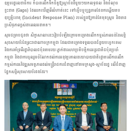
ឧត្តមរដ្ឋលេខាធិការ ក៏បានលើកទឹកចិត្តឱ្យស្ថាប័ននីមួយៗយកលទ្ធផល និងចំណុច
ខ្វះខាត (Gaps) ដែលរកឃើញពីលំហាត់នេះ ទៅធ្វើបច្ចុប្បន្នភាពផែនការឆ្លើយតប
ឧប្បត្តិហេតុ (Incident Response Plan) របស់ខ្លួនឱ្យកាន់តែមុតស្រួច និងមាន
ប្រសិទ្ធភាពខ្ពស់នាពេលអនាគត។
សូមជម្រាបជូនថា សិក្ខាសាលានេះរៀបចំឡើងក្រោមគម្រោងលើកកម្ពស់ភាពធន់នៃសន្តិ
សុខសាយប័រនៃព្រះរាជាណាចក្រកម្ពុជា ដែលជាគម្រោងទទួលបានជំនួយបច្ចេកទេស
និងការគាំទ្រពីរដ្ឋាភិបាលជប៉ុនតាមរយៈភ្នាក់ងារសហប្រតិបត្តិការអន្តរជាតិជប៉ុនប្រចាំ
កម្ពុជា និងជាការចូលរួមចំណែកដល់ការអនុវត្តគោលនយោបាយជាតិផ្តោតលើការលើក
កម្ពស់ការអភិវឌ្ឍសមត្ថភាពដល់មន្ត្រីរាជការជំនាញនៅតាមក្រសួង-ស្ថាប័នរដ្ឋ លើជំនាញ
ផ្នែកសន្តិសុខសាយប័រផងដែរ។