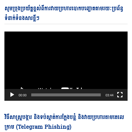
Vi
សូមប្រុងប្រយ័ត្នខ្ពស់ពីការវាយប្រហារបោកបញ្ឆោតតាមរយៈប្រព័ន្ធ
Pl
ទំនាក់ទំនងសារខ្លីៗ
00:00
03:44
Vi
វិធីសាស្ត្របង្ការ និងទប់ស្កាត់ការក្លែងបន្លំ និងវាយប្រហារតាមតេលេ
Pl
ក្រាម (Telegram Phishing)