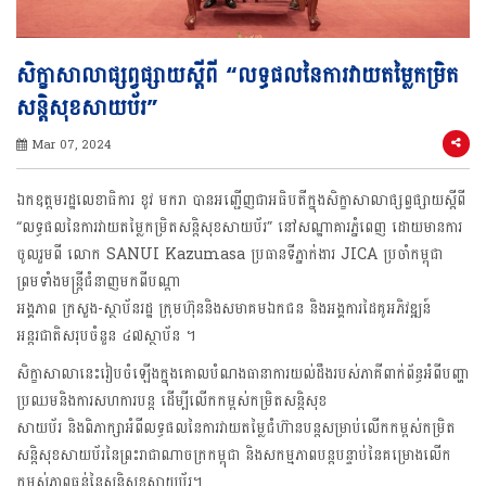
សិក្ខាសាលាផ្សព្វផ្សាយស្ដីពី “លទ្ធផលនៃការវាយតម្លៃកម្រិត
សន្តិសុខសាយប័រ”
Mar 07, 2024
ឯកឧត្តមរដ្ឋលេខាធិការ ខូវ មករា បានអញ្ជើញជាអធិបតីក្នុងសិក្ខាសាលាផ្សព្វផ្សាយស្ដីពី
“លទ្ធផលនៃការវាយតម្លៃកម្រិតសន្តិសុខសាយប័រ” នៅសណ្ឋាគារភ្នំពេញ ដោយមានការ
ចូលរួមពី លោក SANUI Kazumasa ប្រធានទីភ្នាក់ងារ JICA ប្រចាំកម្ពុជា
ព្រមទាំងមន្ត្រីជំនាញមកពីបណ្តា
អង្គភាព ក្រសួង-ស្ថាប័នរដ្ឋ ក្រុមហ៊ុននិងសមាគមឯកជន និងអង្គការដៃគូអភិវឌ្ឍន៍
អន្តរជាតិសរុបចំនួន ៤៧ស្ថាប័ន ។
សិក្ខាសាលានេះរៀបចំឡើងក្នុងគោលបំណងធានាការយល់ដឹងរបស់ភាគីពាក់ព័ន្ធអំពីបញ្ហា
ប្រឈមនិងការសហការបន្ត ដើម្បីលើកកម្ពស់កម្រិតសន្តិសុខ
សាយប័រ និងពិភាក្សាអំពីលទ្ធផលនៃការវាយតម្លៃជំហ៊ានបន្តសម្រាប់លើកកម្ពស់កម្រិត
សន្តិសុខសាយប័រនៃព្រះរាជាណាចក្រកម្ពុជា និងសកម្មភាពបន្តបន្ទាប់នៃគម្រោងលើក
កម្ពស់ភាពធន់នៃសន្តិសុខសាយប័រ។