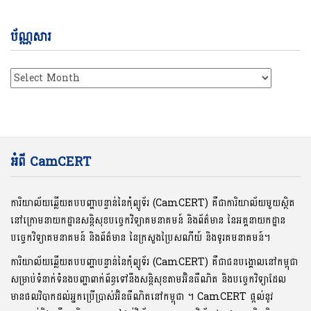
ប័ណ្ណសារ
ប័ណ្ណសារ
អំពី CamCERT
ការិយាល័យឆ្លើយតបបញ្ហាបន្ទាន់នៃកុំព្យូទ័រ (CamCERT) គឺជាការិយាល័យមួយស្ថិត
នៅក្រោមនាយកដ្ឋានសន្តិសុខបច្ចេកវិទ្យាគមនាគមន៍ និងព័ត៌មាន នៃអគ្គនាយកដ្ឋាន
បច្ចេកវិទ្យាគមនាគមន៍ និងព័ត៌មាន នៃក្រសួងប្រៃសណីយ៍ និងទូរគមនាគមន៍។
ការិយាល័យឆ្លើយតបបញ្ហាបន្ទាន់នៃកុំព្យូទ័រ (CamCERT) គឺជាជនបង្គោលនៅកម្ពុជា
សម្រាប់ទំនាក់ទំនងបញ្ហាពាក់ព័ន្ធទៅនឹងសន្តិសុខតាមអ៊ិនធឺណិត និងបច្ចេកវិទ្យាដែល
មានផលវិបាកដល់អ្នកប្រើប្រាស់អ៊ិនធឺណិតនៅកម្ពុជា ។ CamCERT ផ្តល់នូវ