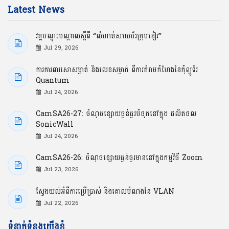
Latest News
វគ្គបណ្ដុះបណ្ដាលស្ដីពី “លំហាត់សាយប័រក្រុមខៀវ”
Jul 29, 2026
ការការពារសោសម្ងាត់ និងលេខសម្ងាត់ ពីការគំរាមកំហែងនៃកុំព្យូទ័រ
Quantum
Jul 24, 2026
CamSA26-27: ចំណុចខ្សោយធ្ងន់ធ្ងរបំផុតនៅក្នុង ផលិតផល
SonicWall
Jul 24, 2026
CamSA26-26: ចំណុចខ្សោយធ្ងន់ធ្ងរមាននៅក្នុងកម្មវិធី Zoom
Jul 23, 2026
ស្វែងយល់អំពីការប្រើប្រាស់ និងគោលបំណងនៃ VLAN
Jul 22, 2026
ទំនាក់ទំនងយើងខ្ញុំ