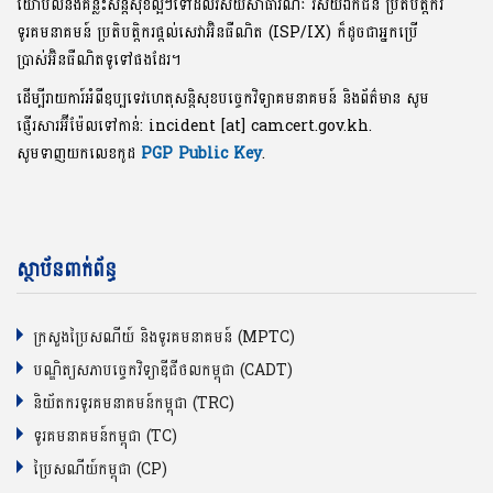
យោបល់និងគន្លឹះសន្តិសុខល្អៗទៅដល់វិស័យសាធារណៈ វិស័យឯកជន ប្រតិបត្តិករ
ទូរគមនាគមន៍ ប្រតិបត្តិករផ្តល់សេវាអ៊ិនធឺណិត (ISP/IX) ក៏ដូចជាអ្នកប្រើ
ប្រាស់អ៊ិនធឺណិតទូទៅផងដែរ។
ដើម្បីរាយការ៍អំពីឧប្បទេវហេតុសន្តិសុខបច្ចេកវិទ្យាគមនាគមន៍ និងព័ត៌មាន សូម
ផ្ញើរសារអ៊ីម៉ែលទៅកាន់: incident [at] camcert.gov.kh.
សូមទាញយកលេខកូដ
PGP Public Key
.
ស្ថាប័នពាក់ព័ន្ធ
ក្រសួងប្រៃសណីយ៍ និងទូរគមនាគមន៍ (MPTC)
បណ្ឌិត្យសភាបច្ចេកវិទ្យាឌីជីថលកម្ពុជា (CADT)
និយ័តករទូរគមនាគមន៍កម្ពុជា (TRC)
ទូរគមនាគមន៍កម្ពុជា (TC)
ប្រៃសណីយ៍កម្ពុជា (CP)