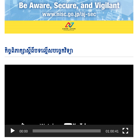
Vi
កិច្ចពិភាក្សាស្តីពីបទល្មើសបច្ចេកវិទ្យា
Pl
00:00
01:00:41