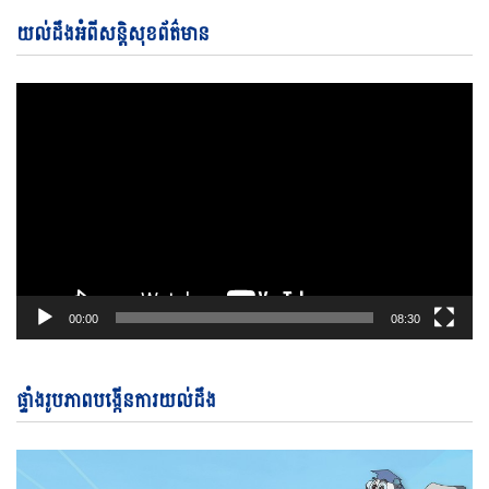
Vi
យល់ដឹងអំពីសន្តិសុខព័ត៌មាន
Pl
00:00
08:30
ផ្ទាំងរូបភាពបង្កើនការយល់ដឹង