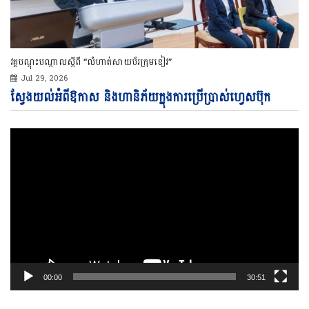
វគ្គបណ្ដុះបណ្ដាលស្ដីពី “លំហាត់សាយប័រក្រុមខៀវ”
Jul 29, 2026
Vi
ស្វែងយល់អំពីឱកាស និងហានិភ័យក្នុងការប្រើប្រាស់ហ្វេសប៊ុក
Pl
00:00
30:51