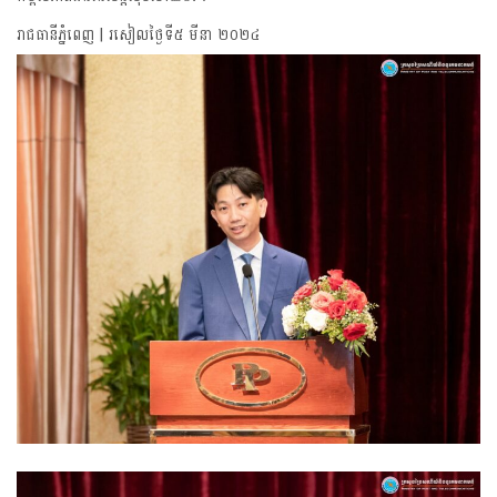
រាជធានីភ្នំពេញ | រសៀលថ្ងៃទី៥ មីនា ២០២៤