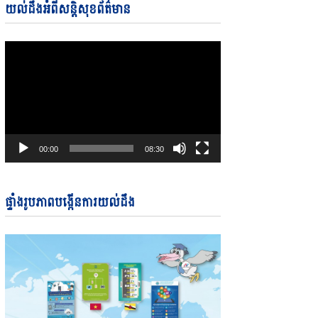
Video
យល់ដឹងអំពីសន្តិសុខព័ត៌មាន
Player
00:00
08:30
ផ្ទាំងរូបភាពបង្កើនការយល់ដឹង