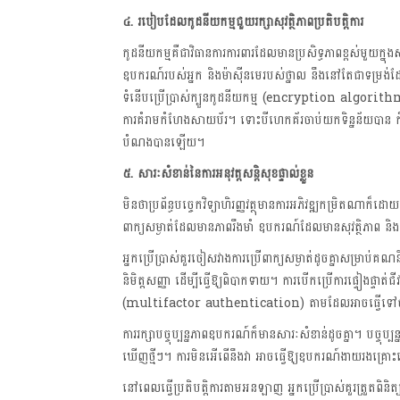
៤. របៀបដែលកូដនីយកម្មជួយរក្សាសុវត្ថិភាពប្រតិបត្តិការ
កូដនីយកម្មគឺជាវិធានការការពារដែលមានប្រសិទ្ធភាពខ្ពស់មួយក្នុងសន
ឧបករណ៍របស់អ្នក និងម៉ាស៊ីនមេរបស់ថ្នាល នឹងនៅតែជាទម្រង់ដែលម
ទំនើបប្រើប្រាស់ក្បួនកូដនីយកម្ម (encryption algorithms) កម
ការគំរាមកំហែងសាយប័រ។ ទោះបីហេកគ័រចាប់យកទិន្នន័យបាន ក៏ទម
បំណងបានឡើយ។
៥. សារៈសំខាន់នៃការអនុវត្តសន្តិសុខផ្ទាល់ខ្លួន
មិនថាប្រព័ន្ធបច្ចេកវិទ្យាហិរញ្ញវត្ថុមានការអភិវឌ្ឍកម្រិតណាក៏ដ
ពាក្យសម្ងាត់ដែលមានភាពរឹងមាំ ឧបករណ៍ដែលមានសុវត្ថិភាព និងទម្លា
អ្នកប្រើប្រាស់គួរចៀសវាងការប្រើពាក្យសម្ងាត់ដូចគ្នាសម្រាប់គណនី
និមិត្តសញ្ញា ដើម្បីធ្វើឱ្យពិបាកទាយ។ ការបើកប្រើការផ្ទៀងផ្ទា
(multifactor authentication) តាមដែលអាចធ្វើទៅបាន ន
ការរក្សាបច្ចុប្បន្នភាពឧបករណ៍ក៏មានសារៈសំខាន់ដូចគ្នា។ បច្ចុ
ឃើញថ្មីៗ។ ការមិនអើពើនឹងវា អាចធ្វើឱ្យឧបករណ៍ងាយរងគ្រ
នៅពេលធ្វើប្រតិបត្តិការតាមអនឡាញ អ្នកប្រើប្រាស់គួរត្រួតពិនិត្