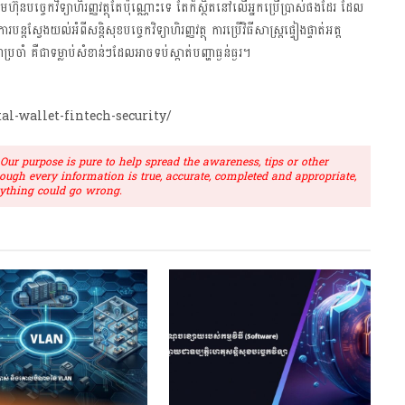
ុមហ៊ុនបច្ចេកវិទ្យាហិរញ្ញវត្ថុតែប៉ុណ្ណោះទេ តែក៏ស្ថិតនៅលើអ្នកប្រើប្រាស់ផងដែរ ដែល
បន្តស្វែងយល់អំពីសន្តិសុខបច្ចេកវិទ្យាហិរញ្ញវត្ថុ ការប្រើវិធីសាស្ត្រផ្ទៀងផ្ទាត់អត្ត
ចាំ គឺជាទម្លាប់សំខាន់ៗដែលអាចទប់ស្កាត់បញ្ហាធ្ងន់ធ្ងរ។
al-wallet-fintech-security/
r purpose is pure to help spread the awareness, tips or other
hough every information is true, accurate, completed and appropriate,
ything could go wrong.