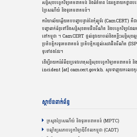
សន្តិសុខបច្ចេកវិទ្យាគមនាគមន៍ និងព័ត៌មាន នៃអគ្គនាយកដ្ឋានបច
ប្រៃសណីយ៍ និងទូរគមនាគមន៍។
ការិយាល័យឆ្លើយតបបញ្ហាបន្ទាន់នៃកុំព្យូទ័រ (CamCERT) គឺជ
បញ្ហាពាក់ព័ន្ធទៅនឹងសន្តិសុខតាមអ៊ិនធឺណិត និងបច្ចេកវិទ្យាដែ
នៅកម្ពុជា ។ CamCERT ផ្តល់នូវយោបល់និងគន្លឹះសន្តិសុ
ប្រតិបត្តិករទូរគមនាគមន៍ ប្រតិបត្តិករផ្តល់សេវាអ៊ិនធឺណិត (IS
ទូទៅផងដែរ។
ដើម្បីរាយការ៍អំពីឧប្បទេវហេតុសន្តិសុខបច្ចេកវិទ្យាគមនាគមន៍ និ
incident [at] camcert.gov.kh. សូមទាញយកលេខក
ស្ថាប័នពាក់ព័ន្ធ
ក្រសួងប្រៃសណីយ៍ និងទូរគមនាគមន៍ (MPTC)
បណ្ឌិត្យសភាបច្ចេកវិទ្យាឌីជីថលកម្ពុជា (CADT)