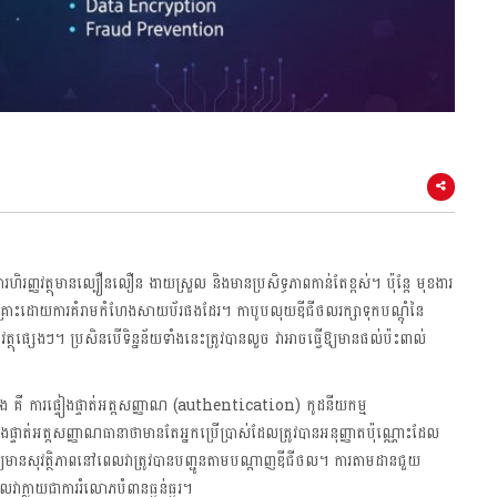
បត្តិការហិរញ្ញវត្ថុមានល្បឿនលឿន ងាយស្រួល និងមានប្រសិទ្ធភាពកាន់តែខ្ពស់។ ប៉ុន្តែ មុខងារ
រងគ្រោះដោយការគំរាមកំហែងសាយប័រផងដែរ។ កាបូបលុយឌីជីថលរក្សាទុកបណ្ដុំនៃ
រញ្ញវត្ថុផ្សេងៗ។ ប្រសិនបើទិន្នន័យទាំងនេះត្រូវបានលួច វាអាចធ្វើឱ្យមានផល់ប៉ះពាល់
បីយ៉ាង គឺ ការផ្ទៀងផ្ទាត់អត្តសញ្ញាណ (authentication) កូដនីយកម្ម
ត់អត្តសញ្ញាណធានាថាមានតែអ្នកប្រើប្រាស់ដែលត្រូវបានអនុញ្ញាតប៉ុណ្ណោះដែល
ឱ្យមានសុវត្ថិភាពនៅពេលវាត្រូវបានបញ្ជូនតាមបណ្តាញឌីជីថល។ ការតាមដានជួយ
វាក្លាយជាការរំលោភបំពានធ្ងន់ធ្ងរ។