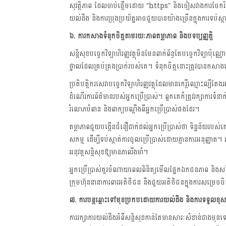
សុវត្ថិភាព ដែលចាប់ផ្តើមដោយ “https” និងចៀសវាងការចែករំលែ
យល់ដឹង និងការប្រុងប្រយ័ត្នអាចជួយបានយ៉ាងច្រើនក្នុងការទប់ស
៦. ការកសាងទំនុកចិត្តតាមរយៈភាពតម្លាភាព និងបទប្បញ្ញត្តិ
សន្តិសុខបច្ចេកវិទ្យាហិរញ្ញវត្ថុមិនមែនពាក់ព័ន្ធតែបច្ចេកវិទ្យាប៉ុណ
ថ្នាលដែលគ្រប់គ្រងប្រាក់របស់គេ។ ទំនុកចិត្តនោះត្រូវបាន
ប្រតិបត្តិករសេវាបច្ចេកវិទ្យាហិរញ្ញវត្ថុដែលមានកេរ្តិ៍ឈ្មោះល្ប
ដំណើរការព័ត៌មានរបស់អ្នកប្រើប្រាស់។ ពួកគេក៏ត្រូវរក្សាការទ
រំលោភបំពាន និងពាក្យបណ្តឹងពីអ្នកប្រើប្រាស់ផងដែរ។
តម្លាភាពជួយបង្កើនជំនឿជាក់ដល់អ្នកប្រើប្រាស់ថា ទិន្នន័យរប
សកម្ម ដើម្បីទប់ស្កាត់ការចូលប្រើប្រាស់ដោយគ្មានការអនុញ្ញាត។ វ
អនុវត្តសន្តិសុខឱ្យមានភាពរឹងមាំ។
អ្នកប្រើប្រាស់គួរចំណាយពេលពិនិត្យមើលផ្នែកឯកជនភាព និងសន្ត
ក្រុមហ៊ុននានាការពារអតិថិជន នឹងជួយអតិថិជនក្នុងការសម្រេចច
៧. ការបន្តឆ្ពោះទៅមុខប្រកបដោយការយល់ដឹង និងការទទួលខុសត្
ការរក្សាការយល់ដឹងអំពីសន្តិសុខកាន់តែមានសារៈសំខាន់ជាង