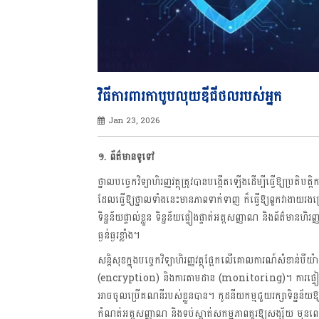
វិធីការពារកាបូបលុយឌីជីថលរបស់អ្នក
Jan 23, 2026
១. ព័ត៌មានទូទៅ
ថ្នាលបច្ចេកវិទ្យាហិរញ្ញវត្ថុត្រូវបានបង្កើតឡើងដើម្បីធ្វើឱ្យប្រតិ
ដែលធ្វើឱ្យថ្នាលទាំងនេះមានភាពទាក់ទាញ ក៏ធ្វើឱ្យពួកវាងាយ
ទិន្នន័យផ្ទាល់ខ្លួន ទិន្នន័យផ្ទៀងផ្ទាត់អត្តសញ្ញាណ និងព័ត៌មានហិ
ធ្ងន់ធ្ងរខ្លាំង។
សន្តិសុខក្នុងបច្ចេកវិទ្យាហិរញ្ញវត្ថុផ្អែកលើគោលការណ៍សំខាន់
(encryption) និងការតាមដាន (monitoring)។ ការផ្ទៀងផ្ទា
អាចចូលប្រើគណនីរបស់ខ្លួនបាន។ កូដនីយកម្មជួយរក្សាទិន្នន័យ
កំណត់អត្តសញ្ញាណ និងទប់ស្កាត់សកម្មភាពគួរឱ្យសង្ស័យ មុនពេល