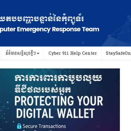
ព័ត៌មានសន្តិសុខថ្មីៗ
Cyber 911 Help Center
StaySafeOn