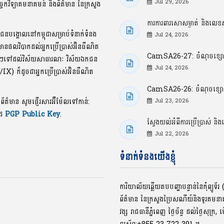
Jul 29, 2026
្ចេកវិទ្យាគមនាគមន៍ និងព័ត៌មាន នៃក្រសួង
ការការពារសោសម្ងាត់ និងលេខស
ាជនបង្គោលនៅកម្ពុជាសម្រាប់ទំនាក់ទំនង
Jul 24, 2026
លមានផលវិបាកដល់អ្នកប្រើប្រាស់អ៊ិនធឺណិត
CamSA26-27: ចំណុចខ្សោយធ
ខល្អៗទៅដល់វិស័យសាធារណៈ វិស័យឯកជន
Jul 24, 2026
P/IX) ក៏ដូចជាអ្នកប្រើប្រាស់អ៊ិនធឺណិត
CamSA26-26: ចំណុចខ្សោយធ្ង
ងព័ត៌មាន សូមផ្ញើរសារអ៊ីម៉ែលទៅកាន់:
Jul 23, 2026
ូដ
PGP Public Key
.
ស្វែងយល់អំពីការប្រើប្រាស
Jul 22, 2026
ទំនាក់ទំនងយើងខ្ញុំ
ការិយាល័យឆ្លើយតបបញ្ហាបន្ទាន់នៃកុំព្យូ
ព័ត៌មាន នៃក្រសួងប្រៃសណីយ៍និងទូរគមន
វង្ស រាជធានីភ្នំពេញ ថ្ងៃច័ន្ទ ដល់ថ្ងៃសុក