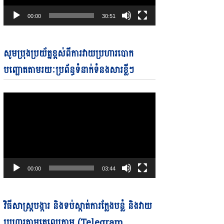
00:00
30:51
Video
សូមប្រុងប្រយ័ត្នខ្ពស់ពីការវាយប្រហារបោក
Player
បញ្ឆោតតាមរយៈប្រព័ន្ធទំនាក់ទំនងសារខ្លីៗ
00:00
03:44
Video
វិធីសាស្ត្របង្ការ និងទប់ស្កាត់ការក្លែងបន្លំ និងវាយ
Player
ប្រហារតាមតេលេក្រាម (Telegram