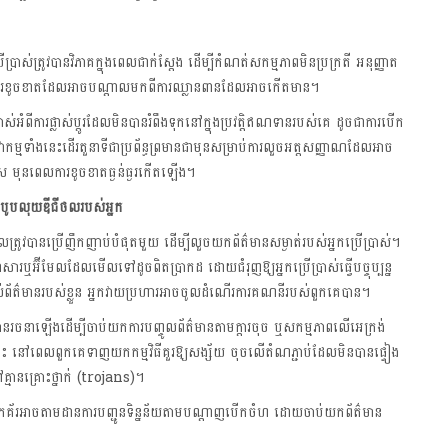
ប្រាស់ត្រូវបានវិភាគក្នុងពេលជាក់ស្តែង ដើម្បីកំណត់សកម្មភាពមិនប្រក្រតី អនុញ្ញាត
ថយការខូចខាតដែលអាចបណ្តាលមកពីការឈ្លានពានដែលអាចកើតមាន។
ំពីការផ្លាស់ប្តូរដែលមិនបានរំពឹងទុកនៅក្នុងប្រវត្តិឥណទានរបស់គេ ដូចជាការបើក
ាកម្មទាំងនេះដើរតួនាទីជាប្រព័ន្ធព្រមានជាមុនសម្រាប់ការលួចអត្តសញ្ញាណដែលអាច
័ស មុនពេលការខូចខាតធ្ងន់ធ្ងរកើតឡើង។
បូបលុយឌីជីថលរបស់អ្នក
្រូវបានប្រើញឹកញាប់បំផុតមួយ ដើម្បីលួចយកព័ត៌មានសម្ងាត់របស់អ្នកប្រើប្រាស់។
សារឬអ៊ីមែលដែលមើលទៅដូចពិតប្រាកដ ដោយជំរុញឱ្យអ្នកប្រើប្រាស់ធ្វើបច្ចុប្បន្ន
់ផ្តល់ព័ត៌មានរបស់ខ្លួន អ្នកវាយប្រហារអាចចូលដំណើរការគណនីរបស់ពួកគេបាន។
ចនាឡើងដើម្បីចាប់យកការបញ្ចូលព័ត៌មានតាមក្ដារចុច ឬសកម្មភាពលើអេក្រង់
ះ នៅពេលពួកគេទាញយកកម្មវិធីគួរឱ្យសង្ស័យ ចុចលើតំណភ្ជាប់ដែលមិនបានផ្ទៀង
ៅគ្មានគ្រោះថ្នាក់ (trojans)។
កគ័រអាចតាមដានការបញ្ជូនទិន្នន័យតាមបណ្តាញបើកចំហ ដោយចាប់យកព័ត៌មាន