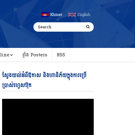
Khmer
English
line
ផ្ទាំង Posters
RSS
Video
ស្វែងយល់អំពីឱកាស និងហានិភ័យក្នុងការប្រើ
Player
ប្រាស់ហ្វេសប៊ុក