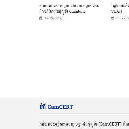
ការការពារសោសម្ងាត់ និងលេខសម្ងាត់ ពីការ
ស្វែងយល់អំ
គំរាមកំហែងនៃកុំព្យូទ័រ Quantum
VLAN
Jul 24, 2026
Jul 22, 
អំពី CamCERT
ការិយាល័យឆ្លើយតបបញ្ហាបន្ទាន់នៃកុំព្យូទ័រ (CamCERT) គឺ