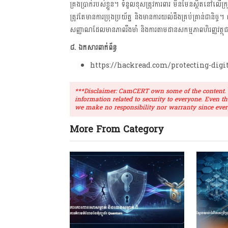
គ្រងប្រាក់របស់ខ្លួន។ ទំនួលខុសត្រូវការពារ មិនមែនស្ថិតនៅលើក្រ
ត្រូវតែមានការប្រុងប្រយ័ត្ន និងមានការយល់ដឹងគ្រប់គ្រាន់ជានិច្ច។ ការ
សញ្ញាណដែលមានភាពរឹងមាំ និងការតាមដានសកម្មភាពហិរញ្ញវត្ថុជាប្រ
៨. ឯកសារពាក់ព័ន្ធ
https://hackread.com/protecting-digit
***Disclaimer: CamCERT own some of the content. Ou
information related to security to everyone. Even t
we make no responsibility nor warranty since ever
More From Category