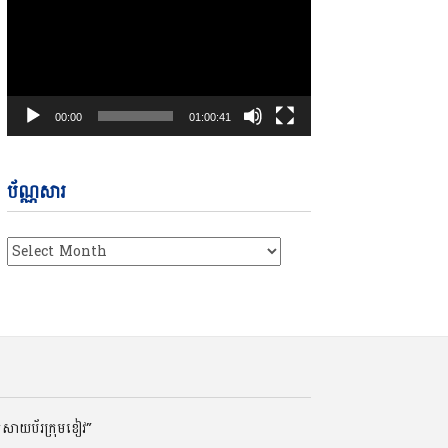
00:00
01:00:41
ប័ណ្ណសារ
ប័ណ្ណសារ
ត់សាយប័រក្រុមខៀវ”