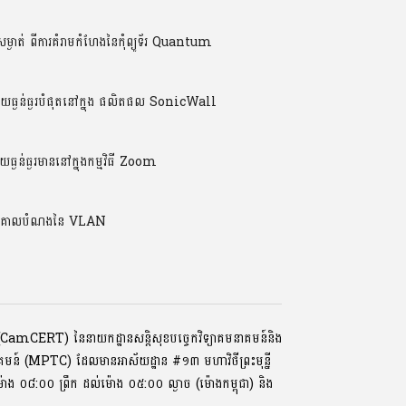
ម្ងាត់ ពីការគំរាមកំហែងនៃកុំព្យូទ័រ Quantum
្ងន់ធ្ងរបំផុតនៅក្នុង ផលិតផល SonicWall
ន់ធ្ងរមាននៅក្នុងកម្មវិធី Zoom
់ និងគោលបំណងនៃ VLAN
ទ័រ (CamCERT) នៃនាយកដ្ឋានសន្តិសុខបច្ចេកវិទ្យាគមនាគមន៍និង
ាគមន៍ (MPTC) ដែលមានអាស័យដ្ឋាន #១៣ មហាវិថីព្រះមុនី្ន
្រ, ម៉ោង ០៨:០០ ​ព្រឹក ដល់ម៉ោង ០៥:០០ ល្ងាច (ម៉ោងកម្ពុជា) និង