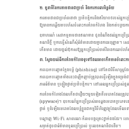
២
. តួនាទីនៃការតាមដានជាប្រចាំ និងការការពារទិន្នន័យ
ការតាមដានជាប្រចាំធានាថា ប្រតិបត្តិការនិងឥរិយាបថរបស់អ្នកប្រើ
ឱ្យមានការឆ្លើយតបរហ័សចំពោះការគំរាមកំហែង និងកាត់បន្
ឧទាហរណ៍ សេវាកម្មតាមដានឥណទាន ជូនដំណឹងដល់អ្នកប្រើប្រាស់អ
គណនីថ្មី ឬការធ្វើសំណើសុំព័ត៌មានដោយគ្មានការអនុញ្ញាត។ សេវ
កើតមាន ដោយផ្តល់ឱកាសឱ្យអ្នកប្រើប្រាស់ចាត់វិធានការឆាប់រហ
៣. ស្វែងយល់ពីការគំរាមកំហែងទូទៅដែលអាចកើតមានចំពោះកា
ការបោកបញ្ឆោតក្លែងបន្លំ (phishing) នៅតែជាវិធីសាស្ត្រដែលត
ការបោកបញ្ឆោតទាំងនេះជាញឹកញាប់ត្រូវបានធ្វើឡើងក្នុងទម្រង់ជា
ភាពព័ត៌មាន ឬផ្ទៀងផ្ទាត់ប្រតិបត្តិការ។ នៅពេលអ្នកប្រើប្រាស
ការគំរាមកំហែងដែលកើតជារឿយៗមួយទៀតគឺមេរោគដែលត្រូវបានរ
(spyware)។ ឧបករណ៍អ្នកប្រើប្រាស់អាចឆ្លងមេរោគប្រភេទនេ
ផ្ទាត់ ឬដំឡើងមេរោគដែលបន្លំខ្លួនជាកម្មវិធីហិរញ្ញវត្ថុដែលមើលទ
បណ្តាញ Wi-Fi សាធារណៈក៏អាចបង្កគ្រោះថ្នាក់ផងដែរ។ ហេ
សម្ងាត់ដូចជាព័ត៌មានចូលប្រើប្រាស់ ឬលេខគណនីជាដើម។