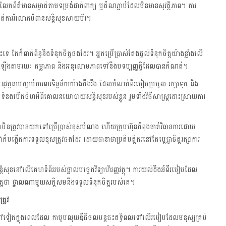
កព័ត៌មានសម្ងាត់តាមទម្រង់ដាក់ពាក្យ ឬតំណភ្ជាប់ដែលមិនមានសុវត្ថិភាព។ ការ
្កាត់ការរំលោភបំពានសន្តិសុខសាយប័រ។
្ណោះទេ តែក៏ពាក់ព័ន្ធនឹងទំនុកចិត្តផងដែរ។ អ្នកប្រើប្រាស់តែងផ្តល់ទំនុកចិត្តយ៉ាងខ្លាំងលើ
កសាងឡើងតាមរយៈ តម្លាភាព និងអនុលោមភាពទៅនឹងបទប្បញ្ញត្តិដែលបានកំណត់។
ីតែងអនុវត្តតាមច្បាប់ការពារទិន្នន័យយ៉ាងតឹងរឹង ដែលកំណត់ពីរបៀបប្រមូល រក្សាទុក និង
ំនាក់ទំនងបើកចំហអំពីគោលនយោបាយសន្តិសុខរបស់ខ្លួន រួមទាំងវិធីសាស្ត្រដោះស្រាយការ
ស់គេមិនត្រូវបានយកទៅប្រើប្រាស់ខុសបំណង ហើយក្រុមហ៊ុនកំពុងចាត់វិធានការដោយ
ាក៏បង្កើតការទទួលខុសត្រូវផងដែរ ដោយធានាថាប្រតិបត្តិករនៅតែប្តេជ្ញាចិត្តរក្សាការ
ិសុខនៅលើគេហទំព័ររបស់ថ្នាលបច្ចេកវិទ្យាហិរញ្ញវត្ថុ។ ការយល់ដឹងអំពីរបៀបដែល
ិត្តថា ថ្នាលណាមួយសក្តិសមនឹងទទួលទំនុកចិត្តរបស់គេ។
រូវ
មុនទៅទៀតក្នុងពេលដែល កាបូបលុយឌីជីថលបន្តជះឥទ្ធិពលទៅលើរបៀបដែលមនុស្សគ្រប់