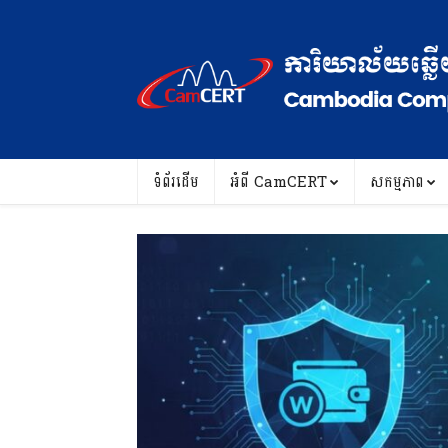
ទំព័រដើម
អំពី ​CamCERT
សកម្មភាព