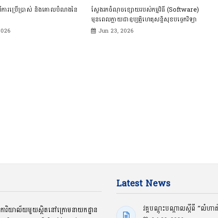
ពីការប្រើប្រាស់ និងគោលបំណងនៃ
ស្វែងរកចំណុចខ្សោយរបស់កម្មវិធី (Software)
មុនពេលក្លាយជាឧប្បត្តិហេតុសន្តិសុខបច្ចេកវិទ្យា
2026
Jun 23, 2026
Latest News
វគ្គបណ្ដុះបណ្ដាលស្ដីពី “លំហា
ជាការិយាល័យមួយស្ថិតនៅក្រោមនាយកដ្ឋាន