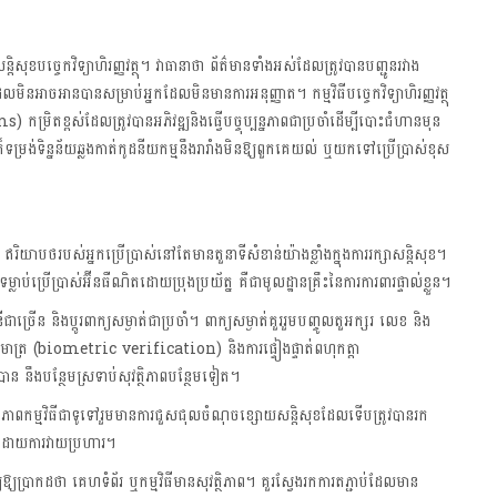
្តិសុខបច្ចេកវិទ្យាហិរញ្ញវត្ថុ។ វាធានាថា ព័ត៌មានទាំងអស់ដែលត្រូវបានបញ្ជូនរវាង
ិនអាចអានបានសម្រាប់អ្នកដែលមិនមានការអនុញ្ញាត។ កម្មវិធីបច្ចេកវិទ្យាហិរញ្ញវត្ថុ
្រិតខ្ពស់ដែលត្រូវបានអភិវឌ្ឍនិងធ្វើបច្ចុប្បន្នភាពជាប្រចាំដើម្បីបោះជំហានមុន
្រង់ទិន្នន័យឆ្លងកាត់កូដនីយកម្មនឹងរារាំងមិនឱ្យពួកគេយល់ ឬយកទៅប្រើប្រាស់ខុស
ោយ ឥរិយាបថរបស់អ្នកប្រើប្រាស់នៅតែមានតួនាទីសំខាន់យ៉ាងខ្លាំងក្នុងការរក្សាសន្តិសុខ។
ប់ប្រើប្រាស់អ៊ីនធឺណិតដោយប្រុងប្រយ័ត្ន គឺជាមូលដ្ឋានគ្រឹះនៃការការពារផ្ទាល់ខ្លួន។
ជាច្រើន និងប្ដូរពាក្យសម្ងាត់ជាប្រចាំ។ ពាក្យសម្ងាត់គួររួមបញ្ចូលតួអក្សរ លេខ និង
ត់ជីវមាត្រ (biometric verification) និងការផ្ទៀងផ្ទាត់ពហុកត្តា
ឹងបន្ថែមស្រទាប់សុវត្ថិភាពបន្ថែមទៀត។
ប្បន្នភាពកម្មវិធីជាទូទៅរួមមានការជួសជុលចំណុចខ្សោយសន្តិសុខដែលទើបត្រូវបានរក
ោះដោយការវាយប្រហារ។
យឱ្យប្រាកដថា គេហទំព័រ ឬកម្មវិធីមានសុវត្ថិភាព។ គួរស្វែងរកការតភ្ជាប់ដែលមាន