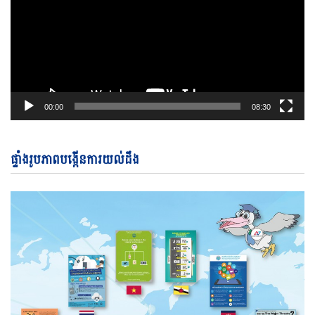
00:00
08:30
ផ្ទាំងរូបភាពបង្កើនការយល់ដឹង