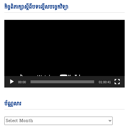
Vi
កិច្ចពិភាក្សាស្តីពីបទល្មើសបច្ចេកវិទ្យា
Pl
00:00
01:00:41
ប័ណ្ណសារ
ប័ណ្ណសារ