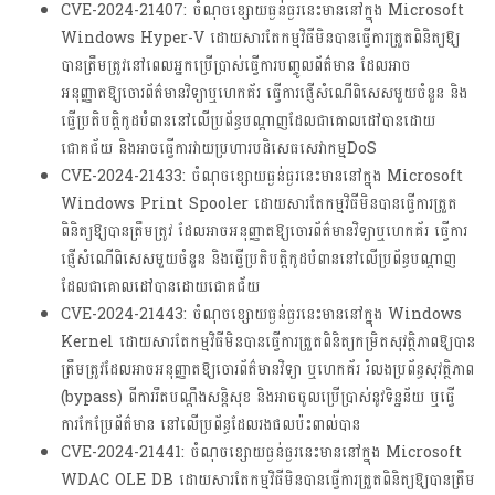
CVE-2024-21407: ចំណុចខ្សោយធ្ងន់ធ្ងរនេះមាននៅក្នុង Microsoft
Windows Hyper-V ដោយសារតែកម្មវិធីមិនបានធ្វើការត្រួតពិនិត្យឱ្យ
បានត្រឹមត្រូវនៅពេលអ្នកប្រើប្រាស់ធ្វើការបញ្ចូលព័ត៌មាន ដែលអាច
អនុញ្ញាតឱ្យចោរព័ត៌មានវិទ្យាឬហេកគ័រ ធ្វើការផ្ញើសំណើពិសេសមួយចំនួន និង
ធ្វើប្រតិបត្តិកូដបំពាននៅលើប្រព័ន្ធបណ្តាញដែលជាគោលដៅបានដោយ
ជោគជ័យ និងអាចធ្វើការវាយប្រហារបដិសេធសេវាកម្មDoS
CVE-2024-21433: ចំណុចខ្សោយធ្ងន់ធ្ងរនេះមាននៅក្នុង Microsoft
Windows Print Spooler ដោយសារតែកម្មវិធីមិនបានធ្វើការត្រួត
ពិនិត្យឱ្យបានត្រឹមត្រូវ ដែលអាចអនុញ្ញាតឱ្យចោរព័ត៌មានវិទ្យាឬហេកគ័រ ធ្វើការ
ផ្ញើសំណើពិសេសមួយចំនួន និងធ្វើប្រតិបត្តិកូដបំពាននៅលើប្រព័ន្ធបណ្តាញ
ដែលជាគោលដៅបានដោយជោគជ័យ
CVE-2024-21443: ចំណុចខ្សោយធ្ងន់ធ្ងរនេះមាននៅក្នុង Windows
Kernel ដោយសារតែកម្មវិធីមិនបានធ្វើការត្រួតពិនិត្យកម្រិតសុវត្ថិភាពឱ្យបាន
ត្រឹមត្រូវ​ដែលអាចអនុញ្ញាតឱ្យចោរព័ត៌មានវិទ្យា ឬហេកគ័រ រំលងប្រព័ន្ធសុវត្ថិភាព
(bypass) ពីការរឹតបណ្តឹងសន្តិសុខ និងអាចចូលប្រើប្រាស់នូវទិន្នន័យ ឬធ្វើ
ការកែប្រែព័ត៌មាន នៅលើប្រព័ន្ធដែលរងផលប៉ះពាល់បាន
CVE-2024-21441: ចំណុចខ្សោយធ្ងន់ធ្ងរនេះមាននៅក្នុង Microsoft
WDAC OLE DB ដោយសារតែកម្មវិធីមិនបានធ្វើការត្រួតពិនិត្យឱ្យបានត្រឹម