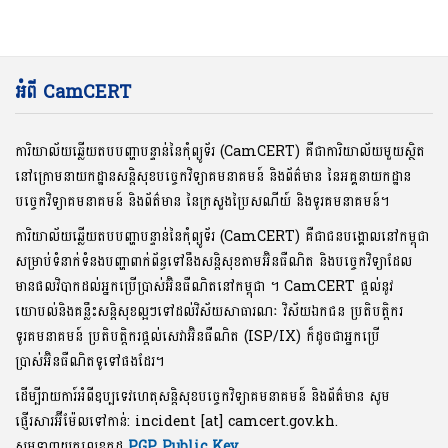
អំពី CamCERT
ការិយាល័យឆ្លើយតបបញ្ហាបន្ទាន់នៃកុំព្យូទ័រ (CamCERT) គឺជាការិយាល័យមួយស្ថិត
នៅក្រោមនាយកដ្ឋានសន្តិសុខបច្ចេកវិទ្យាគមនាគមន៍ និងព័ត៌មាន នៃអគ្គនាយកដ្ឋាន
បច្ចេកវិទ្យាគមនាគមន៍ និងព័ត៌មាន នៃក្រសួងប្រៃសណីយ៍ និងទូរគមនាគមន៍។
ការិយាល័យឆ្លើយតបបញ្ហាបន្ទាន់នៃកុំព្យូទ័រ (CamCERT) គឺជាជនបង្គោលនៅកម្ពុជា
សម្រាប់ទំនាក់ទំនងបញ្ហាពាក់ព័ន្ធទៅនឹងសន្តិសុខតាមអ៊ិនធឺណិត និងបច្ចេកវិទ្យាដែល
មានផលវិបាកដល់អ្នកប្រើប្រាស់អ៊ិនធឺណិតនៅកម្ពុជា ។ CamCERT ផ្តល់នូវ
យោបល់និងគន្លឹះសន្តិសុខល្អៗទៅដល់វិស័យសាធារណៈ វិស័យឯកជន ប្រតិបត្តិករ
ទូរគមនាគមន៍ ប្រតិបត្តិករផ្តល់សេវាអ៊ិនធឺណិត (ISP/IX) ក៏ដូចជាអ្នកប្រើ
ប្រាស់អ៊ិនធឺណិតទូទៅផងដែរ។
ដើម្បីរាយការ៍អំពីឧប្បទេវហេតុសន្តិសុខបច្ចេកវិទ្យាគមនាគមន៍ និងព័ត៌មាន សូម
ផ្ញើរសារអ៊ីម៉ែលទៅកាន់: incident [at] camcert.gov.kh.
សូមទាញយកលេខកូដ
PGP Public Key
.