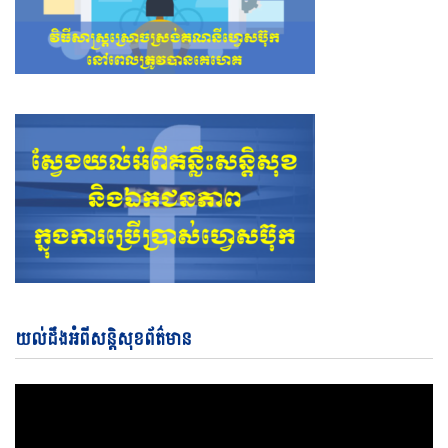
Vi
យល់ដឹងអំពីសន្តិសុខព័ត៌មាន
Pl