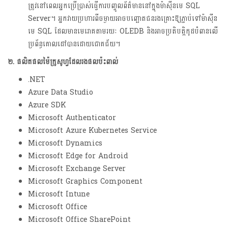
ត្រូវនៅពេលអ្នកប្រើប្រាស់ធ្វើការបញ្ចូលព័ត៌មាននៅក្នុងម៉ាស៊ីនមេ SQL
Server។ អ្នកវាយប្រហារពីចម្ងាយអាចបញ្ឆោតជនរងគ្រោះឱ្យភ្ជាប់ទៅម៉ាស៊ីន
មេ SQL ដែលមានមេរោគតាមរយៈ OLEDB និងអាចប្រតិបត្តិកូដបំពានលើ
ប្រព័ន្ធគោលដៅបានដោយជោគជ័យ។
២. ផលិតផលម៉ៃក្រូសូហ្វដែលរងផលប៉ះពាល់
.NET
Azure Data Studio
Azure SDK
Microsoft Authenticator
Microsoft Azure Kubernetes Service
Microsoft Dynamics
Microsoft Edge for Android
Microsoft Exchange Server
Microsoft Graphics Component
Microsoft Intune
Microsoft Office
Microsoft Office SharePoint