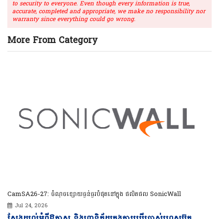
to security to everyone. Even though every information is true,
accurate, completed and appropriate, we make no responsibility nor
warranty since everything could go wrong.
More From Category
CamSA26-27: ចំណុចខ្សោយធ្ងន់ធ្ងរបំផុតនៅក្នុង ផលិតផល SonicWall
Jul 24, 2026
Vi