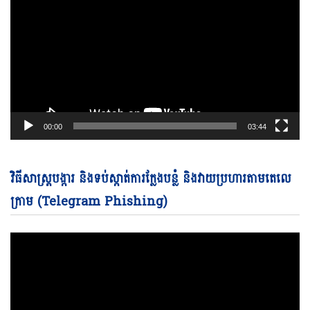
00:00
03:44
Vi
វិធីសាស្ត្របង្ការ និងទប់ស្កាត់ការក្លែងបន្លំ និងវាយប្រហារតាមតេលេ
Pl
ក្រាម (Telegram Phishing)