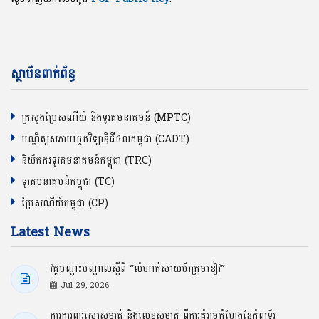
ស្ថាប័នពាក់ព័ន្ធ
ក្រសួងប្រៃសណីយ៍ និងទូរគមនាគមន៍ (MPTC)
បណ្ឌិត្យសភាបច្ចេកវិទ្យាឌីជីថលកម្ពុជា (CADT)
និយ័តករទូរគមនាគមន៍កម្ពុជា (TRC)
ទូរគមនាគមន៍កម្ពុជា (TC)
ប្រៃសណីយ៍កម្ពុជា (CP)
Latest News
វគ្គបណ្ដុះបណ្ដាលស្ដីពី “លំហាត់សាយប័រក្រុមខៀវ”
Jul 29, 2026
ការការពារសោសម្ងាត់ និងលេខសម្ងាត់ ពីការគំរាមកំហែងនៃកុំព្យូទ័រ