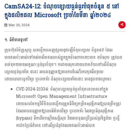
CamSA24-12: ចំណុចខ្សោយធ្ងន់ធ្ងរបំផុតចំនួន ៥ នៅ
ក្នុងផលិតផល Microsoft ប្រចាំខែមីនា ឆ្នាំ២០២៤
Mar 26, 2024
១. ព័ត៌មានទូទៅ
ក្រុមហ៊ុនម៉ៃក្រូសូហ្វ បានធ្វើការចេញផ្សាយនូវបញ្ជីចំនុចខ្សោយ ចំនួន៥៩ ដែល
មានផលប៉ះពាល់ទៅដល់ផលិតផលរបស់ខ្លួនក្នុងចំណោមនោះមាន ៥ចំណុច ត្រូវបាន
ចាត់ទុកថាមានលក្ខណៈធ្ងន់ធ្ងរបំផុត។ ការវាយលុកដោយជោគជ័យទៅលើចំណុច
ខ្សោយធ្ងន់ធ្ងរទាំង ៥នេះ អាចអនុញ្ញាតឱ្យមានការដំណើរការកូដពីចម្ងាយ
ដោយចោរបច្ចេកវិទ្យា ឬហេកគ័រ ចំណុចខ្សោយទាំងនោះ មានដូចខាងក្រោម៖
CVE-2024-21334: ចំណុចខ្សោយធ្ងន់ធ្ងរបំផុតនេះមាននៅក្នុង
Microsoft Open Management Infrastructure
ដោយសារតែកម្មវិធីមិនបានធ្វើការត្រួតពិនិត្យកម្រិតសុវត្ថិភាពឱ្យបានត្រឹមត្រូវ​
ដែលអាចអនុញ្ញាតឱ្យចោរព័ត៌មានវិទ្យា ឬហេកគ័រ រំលងប្រព័ន្ធសុវត្ថិភាព
(bypass) ពីការរឹតបណ្តឹងសន្តិសុខ និងអាចចូលប្រើប្រាស់នូវទិន្នន័យ ឬធ្វើ
ការកែប្រែព័ត៌មាន នៅលើប្រព័ន្ធដែលរងផលប៉ះពាល់បាន