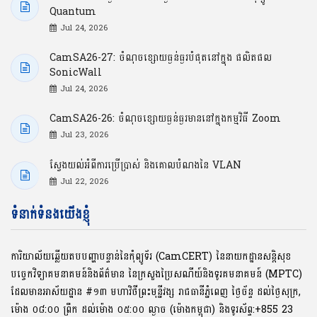
Quantum
Jul 24, 2026
CamSA26-27: ចំណុចខ្សោយធ្ងន់ធ្ងរបំផុតនៅក្នុង ផលិតផល
SonicWall
Jul 24, 2026
CamSA26-26: ចំណុចខ្សោយធ្ងន់ធ្ងរមាននៅក្នុងកម្មវិធី Zoom
Jul 23, 2026
ស្វែងយល់អំពីការប្រើប្រាស់ និងគោលបំណងនៃ VLAN
Jul 22, 2026
ទំនាក់ទំនងយើងខ្ញុំ
ការិយាល័យឆ្លើយតបបញ្ហាបន្ទាន់នៃកុំព្យូទ័រ (CamCERT) នៃនាយកដ្ឋានសន្តិសុខ
បច្ចេកវិទ្យាគមនាគមន៍និងព័ត៌មាន នៃក្រសួងប្រៃសណីយ៍និងទូរគមនាគមន៍ (MPTC)
ដែលមានអាស័យដ្ឋាន #១៣ មហាវិថីព្រះមុនី្នវង្ស រាជធានីភ្នំពេញ ថ្ងៃច័ន្ទ ដល់ថ្ងៃសុក្រ,
ម៉ោង ០៨:០០ ​ព្រឹក ដល់ម៉ោង ០៥:០០ ល្ងាច (ម៉ោងកម្ពុជា) និងទូរស័ព្ទ:+855 23