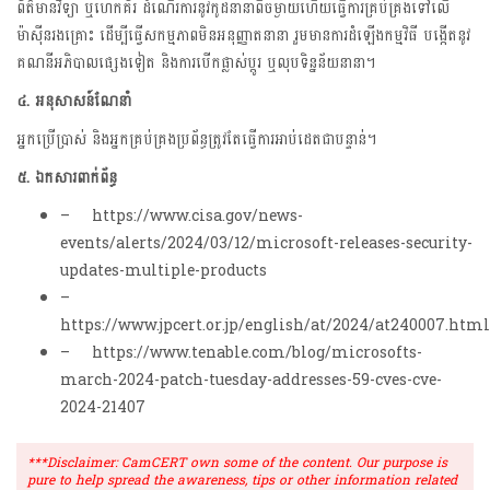
ព័ត៌មានវិទ្យា ឬហេកគ័រ ដំណើរការនូវកូដនានាពីចម្ងាយហើយធ្វើការគ្រប់គ្រងទៅលើ
ម៉ាស៊ីនរងគ្រោះ ដើម្បីធ្វើសកម្មភាពមិនអនុញ្ញាតនានា រួមមានការដំឡើងកម្មវិធី បង្កើតនូវ
គណនីអភិបាលផ្សេងទៀត និងការបើកផ្លាស់ប្តូរ ឬលុបទិន្នន័យនានា។
៤. អនុសាសន៍ណែនាំ
អ្នកប្រើប្រាស់ និងអ្នកគ្រប់គ្រងប្រព័ន្ធត្រូវតែធ្វើការអាប់ដេតជាបន្ទាន់។
៥.
ឯកសារពាក់ព័ន្ធ
– https://www.cisa.gov/news-
events/alerts/2024/03/12/microsoft-releases-security-
updates-multiple-products
–
https://www.jpcert.or.jp/english/at/2024/at240007.html
– https://www.tenable.com/blog/microsofts-
march-2024-patch-tuesday-addresses-59-cves-cve-
2024-21407
***Disclaimer: CamCERT own some of the content. Our purpose is
pure to help spread the awareness, tips or other information related