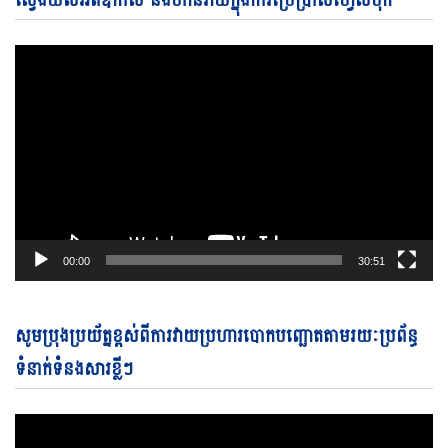
ស្វែងយល់អំពីឱកាស និងហានិភ័យក្នុងការប្រើប្រាស់ហ្វេសប៊ុក
Pl
00:00
30:51
Vi
សូមប្រុងប្រយ័ត្នខ្ពស់ពីការវាយប្រហារបោកបញ្ឆោតតាមរយៈប្រព័ន្ធ
Pl
ទំនាក់ទំនងសារខ្លីៗ