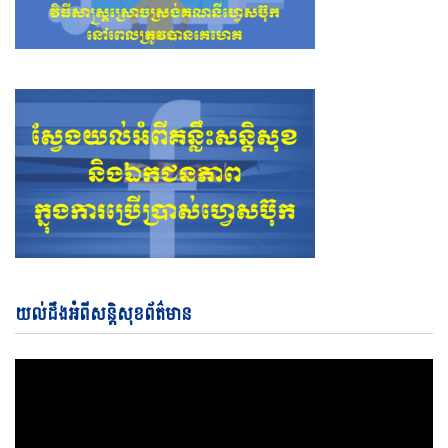
Vi
យល់ដឹងអំពីសន្តិសុខព័ត៌មាន
Pl