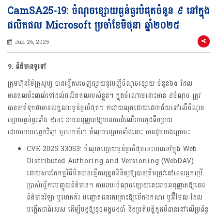
CamSA25-19: ចំណុចខ្សោយធ្ងន់ធ្ងរបំផុតចំនួន ៩ នៅក្នុង
ផលិតផល Microsoft ប្រចាំខែមិថុនា ឆ្នាំ២០២៥
Jun 26, 2025
១. ព័ត៌មានទូទៅ
ក្រុមហ៊ុនម៉ៃក្រូសូហ្វ បានធ្វើការចេញផ្សាយនូវបញ្ជីចំណុចខ្សោយ ចំនួន៦៥ ដែល
មានផលប៉ះពាល់ទៅដល់ផលិតផលរបស់ខ្លួន។ ក្នុងចំណោមនោះមាន ៩ចំណុច ត្រូវ
បានចាត់ទុកថាមានលក្ខណៈធ្ងន់ធ្ងរបំផុត។ ការវាយលុកដោយជោគជ័យទៅលើចំណុច
ខ្សោយធ្ងន់ធ្ងរទាំង ៩នេះ អាចអនុញ្ញាតឱ្យមានការដំណើរការកូដពីចម្ងាយ
ដោយចោរបច្ចេកវិទ្យា ឬហេកគ័រ។ ចំណុចខ្សោយទាំងនោះ មានដូចខាងក្រោម៖
CVE-2025-33053: ចំណុចខ្សោយធ្ងន់ធ្ងរបំផុតនេះមាននៅក្នុង Web
Distributed Authoring and Versioning (WebDAV)
ដោយសារតែកម្មវិធីមិនបានធ្វើការត្រួតពិនិត្យឱ្យបានត្រឹមត្រូវនៅពេលអ្នកប្រើ
ប្រាស់ធ្វើការបញ្ចូលព័ត៌មាន។ តាមរយៈចំណុចខ្សោយនេះអាចអនុញ្ញាតឱ្យចោរ
ព័ត៌មានវិទ្យា ឬហេកគ័រ បញ្ឆោតជនរងគ្រោះឱ្យបើកឯកសារ ឬអ៊ីមែល ដែល
បង្កើតជាពិសេស ដើម្បីបង្កឱ្យខូចអង្គចងចាំ និងប្រតិបត្តិកូដបំពាននៅលើប្រព័ន្ធ