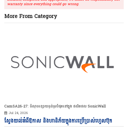
warranty since everything could go wrong.
More From Category
CamSA26-27: ចំណុចខ្សោយធ្ងន់ធ្ងរបំផុតនៅក្នុង ផលិតផល SonicWall
Jul 24, 2026
Vi
ស្វែងយល់អំពីឱកាស និងហានិភ័យក្នុងការប្រើប្រាស់ហ្វេសប៊ុក
Pl