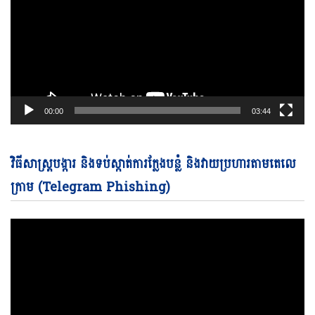
00:00
03:44
Vi
វិធីសាស្ត្របង្ការ និងទប់ស្កាត់ការក្លែងបន្លំ និងវាយប្រហារតាមតេលេ
Pl
ក្រាម (Telegram Phishing)