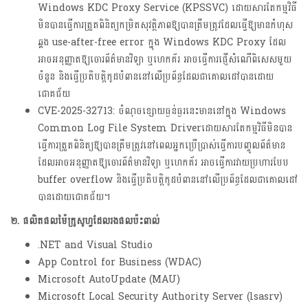
Windows KDC Proxy Service (KPSSVC) ដោយសារតែកម្មវិធី
មិនបានធ្វើការត្រួតពិនិត្យកម្រិតសុវត្ថិភាពឱ្យបានត្រឹមត្រូវដែលធ្វើឱ្យមានកំហុស
ឆ្គង use-after-free error ក្នុង Windows KDC Proxy ដែល
អាចអនុញ្ញាតឱ្យចោរព័ត៌មានវិទ្យា ឬហេកគ័រ អាចធ្វើការផ្ញើសំណើពិសេសមួយ
ចំនួន និងធ្វើប្រតិបត្តិកូដបំពាននៅលើប្រព័ន្ធដែលជាគោលដៅបានដោយ
ជោគជ័យ
CVE-2025-32713: ចំណុចខ្សោយធ្ងន់ធ្ងរនេះមាននៅក្នុង Windows
Common Log File System Driverដោយសារតែកម្មវិធីមិនបាន
ធ្វើការត្រួតពិនិត្យឱ្យបានត្រឹមត្រូវនៅពេលអ្នកប្រើប្រាស់ធ្វើការបញ្ចូលព័ត៌មាន
ដែលអាចអនុញ្ញាតឱ្យចោរព័ត៌មានវិទ្យា ឬហេកគ័រ អាចធ្វើការវាយប្រហារបែប
buffer overflow និងធ្វើប្រតិបត្តិកូដបំពាននៅលើប្រព័ន្ធដែលជាគោលដៅ
បានដោយជោគជ័យ។
២. ផលិតផលម៉ៃក្រូសូហ្វដែលរងផលប៉ះពាល់
.NET and Visual Studio
App Control for Business (WDAC)
Microsoft AutoUpdate (MAU)
Microsoft Local Security Authority Server (lsasrv)