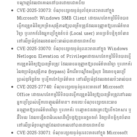
បណ្តាញដែលជាគោលដៅបានដោយជោគជ័យ
CVE-2025-33073: ចំណុចខ្សោយធ្ងន់ធ្ងរបំផុតនេះមាននៅក្នុង
Microsoft Windows SMB Client ដោយសារតែកម្មវិធីមិនបាន
ធ្វើការត្រួតពិនិត្យកម្រិតសុវត្ថិភាពឱ្យបានត្រឹមត្រូវដែលអនុញ្ញាតឱ្យចោរព័ត៌មាន
វិទ្យា ឬហេកគ័រនិងអ្នកប្រើក្នុងតំបន់ (Local user) អាចប្រតិបត្តិកូដបំពាន
នៅលើប្រព័ន្ធដែលរងផលប៉ះពាល់បានដោយជោគជ័យ
CVE-2025-33070: ចំណុចខ្សោយធ្ងន់ធ្ងរនេះមាននៅក្នុង Windows
Netlogon Elevation of Privilegeដោយសារតែកម្មវិធីមិនបានធ្វើ
ការត្រួតពិនិត្យឱ្យបានត្រឹមត្រូវ ដែលអាចអនុញ្ញាតឱ្យចោរព័ត៌មានវិទ្យា ឬហេកគ័រ
រំលងប្រព័ន្ធសុវត្ថិភាព (bypass) ពីការរឹតបណ្តឹងសន្តិសុខ និងអាចចូលប្រើ
ប្រាស់នូវទិន្នន័យ ឬធ្វើការកែប្រែព័ត៌មាន នៅលើប្រព័ន្ធដែលរងផលប៉ះពាល់បាន
CVE-2025-27740: ចំណុចខ្សោយធ្ងន់ធ្ងរនេះមាននៅ Microsoft
Office ដោយសារតែកម្មវិធីមិនបានធ្វើការត្រួតពិនិត្យឱ្យបានត្រឹមត្រូវនៅពេល
អ្នកប្រើប្រាស់ធ្វើការបញ្ចូលព័ត៌មាន។ តាមរយៈចំណុចខ្សោយនេះអាច
អនុញ្ញាតឱ្យចោរព័ត៌មានវិទ្យា ឬហេកគ័រ បញ្ឆោតជនរងគ្រោះឱ្យបើកឯកសារ ឬ
អ៊ីមែល ដែលបង្កើតជាពិសេសដើម្បីបង្កឱ្យខូចអង្គចងចាំ និងប្រតិបត្តិកូដបំពាន
នៅលើប្រព័ន្ធបណ្តាញដែលជាគោលដៅបានដោយជោគជ័យ
CVE-2025-33071: ចំណុចខ្សោយធ្ងន់ធ្ងរនេះមាននៅក្នុង Microsoft