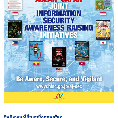
Vi
កិច្ចពិភាក្សាស្តីពីបទល្មើសបច្ចេកវិទ្យា