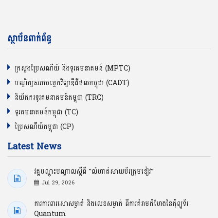
ស្ថាប័នពាក់ព័ន្ធ
ក្រសួងប្រៃសណីយ៍ និងទូរគមនាគមន៍ (MPTC)
បណ្ឌិត្យសភាបច្ចេកវិទ្យាឌីជីថលកម្ពុជា (CADT)
និយ័តករទូរគមនាគមន៍កម្ពុជា (TRC)
ទូរគមនាគមន៍កម្ពុជា (TC)
ប្រៃសណីយ៍កម្ពុជា (CP)
Latest News
វគ្គបណ្ដុះបណ្ដាលស្ដីពី “លំហាត់សាយប័រក្រុមខៀវ”
Jul 29, 2026
ការការពារសោសម្ងាត់ និងលេខសម្ងាត់ ពីការគំរាមកំហែងនៃកុំព្យូទ័រ
Quantum