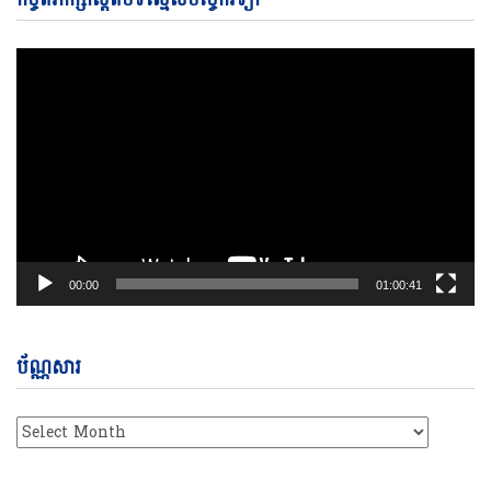
Pl
00:00
01:00:41
ប័ណ្ណសារ
ប័ណ្ណសារ