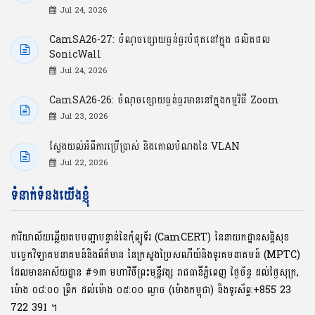
Jul 24, 2026
CamSA26-27: ចំណុចខ្សោយធ្ងន់ធ្ងរបំផុតនៅក្នុង ផលិតផល
SonicWall
Jul 24, 2026
CamSA26-26: ចំណុចខ្សោយធ្ងន់ធ្ងរមាននៅក្នុងកម្មវិធី Zoom
Jul 23, 2026
ស្វែងយល់អំពីការប្រើប្រាស់ និងគោលបំណងនៃ VLAN
Jul 22, 2026
ទំនាក់ទំនងយើងខ្ញុំ
ការិយាល័យឆ្លើយតបបញ្ហាបន្ទាន់នៃកុំព្យូទ័រ (CamCERT) នៃនាយកដ្ឋានសន្តិសុខ
បច្ចេកវិទ្យាគមនាគមន៍និងព័ត៌មាន នៃក្រសួងប្រៃសណីយ៍និងទូរគមនាគមន៍ (MPTC)
ដែលមានអាស័យដ្ឋាន #១៣ មហាវិថីព្រះមុនី្នវង្ស រាជធានីភ្នំពេញ ថ្ងៃច័ន្ទ ដល់ថ្ងៃសុក្រ,
ម៉ោង ០៨:០០ ​ព្រឹក ដល់ម៉ោង ០៥:០០ ល្ងាច (ម៉ោងកម្ពុជា) និងទូរស័ព្ទ:+855 23
722 391 ។