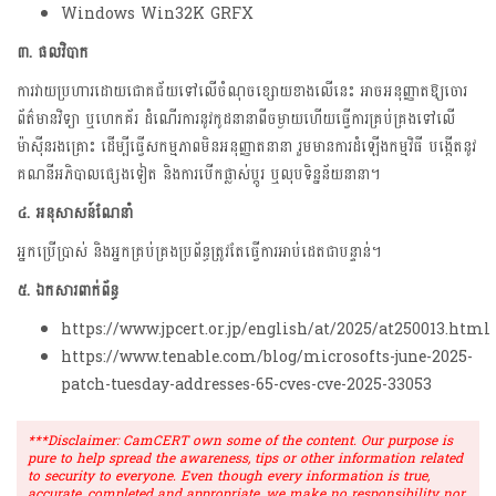
Windows Win32K GRFX
៣. ផលវិបាក
ការវាយប្រហារដោយជោគជ័យទៅលើចំណុចខ្សោយខាងលើនេះ អាចអនុញ្ញាតឱ្យចោរ
ព័ត៌មានវិទ្យា ឬហេកគ័រ ដំណើរការនូវកូដនានាពីចម្ងាយហើយធ្វើការគ្រប់គ្រងទៅលើ
ម៉ាស៊ីនរងគ្រោះ ដើម្បីធ្វើសកម្មភាពមិនអនុញ្ញាតនានា រួមមានការដំឡើងកម្មវិធី បង្កើតនូវ
គណនីអភិបាលផ្សេងទៀត និងការបើកផ្លាស់ប្តូរ ឬលុបទិន្នន័យនានា។
៤. អនុសាសន៍ណែនាំ
អ្នកប្រើប្រាស់ និងអ្នកគ្រប់គ្រងប្រព័ន្ធត្រូវតែធ្វើការអាប់ដេតជាបន្ទាន់។
៥. ឯកសារពាក់ព័ន្ធ
https://www.jpcert.or.jp/english/at/2025/at250013.html
https://www.tenable.com/blog/microsofts-june-2025-
patch-tuesday-addresses-65-cves-cve-2025-33053
***Disclaimer: CamCERT own some of the content. Our purpose is
pure to help spread the awareness, tips or other information related
to security to everyone. Even though every information is true,
accurate, completed and appropriate, we make no responsibility nor