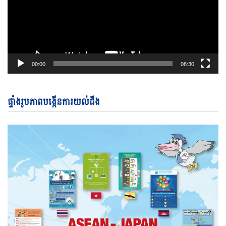
00:00
08:30
ផ្ទាំងរូបភាពបង្កើនការយល់ដឹង