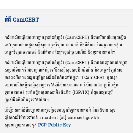
អំពី CamCERT
ការិយាល័យឆ្លើយតបបញ្ហាបន្ទាន់នៃកុំព្យូទ័រ (CamCERT) គឺជាការិយាល័យមួយស្ថិត
នៅក្រោមនាយកដ្ឋានសន្តិសុខបច្ចេកវិទ្យាគមនាគមន៍ និងព័ត៌មាន នៃអគ្គនាយកដ្ឋាន
បច្ចេកវិទ្យាគមនាគមន៍ និងព័ត៌មាន នៃក្រសួងប្រៃសណីយ៍ និងទូរគមនាគមន៍។
ការិយាល័យឆ្លើយតបបញ្ហាបន្ទាន់នៃកុំព្យូទ័រ (CamCERT) គឺជាជនបង្គោលនៅកម្ពុជា
សម្រាប់ទំនាក់ទំនងបញ្ហាពាក់ព័ន្ធទៅនឹងសន្តិសុខតាមអ៊ិនធឺណិត និងបច្ចេកវិទ្យាដែល
មានផលវិបាកដល់អ្នកប្រើប្រាស់អ៊ិនធឺណិតនៅកម្ពុជា ។ CamCERT ផ្តល់នូវ
យោបល់និងគន្លឹះសន្តិសុខល្អៗទៅដល់វិស័យសាធារណៈ វិស័យឯកជន ប្រតិបត្តិករ
ទូរគមនាគមន៍ ប្រតិបត្តិករផ្តល់សេវាអ៊ិនធឺណិត (ISP/IX) ក៏ដូចជាអ្នកប្រើ
ប្រាស់អ៊ិនធឺណិតទូទៅផងដែរ។
ដើម្បីរាយការ៍អំពីឧប្បទេវហេតុសន្តិសុខបច្ចេកវិទ្យាគមនាគមន៍ និងព័ត៌មាន សូម
ផ្ញើរសារអ៊ីម៉ែលទៅកាន់: incident [at] camcert.gov.kh.
សូមទាញយកលេខកូដ
PGP Public Key
.