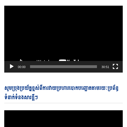
00:00
30:51
Vi
សូមប្រុងប្រយ័ត្នខ្ពស់ពីការវាយប្រហារបោកបញ្ឆោតតាមរយៈប្រព័ន្ធ
Pl
ទំនាក់ទំនងសារខ្លីៗ