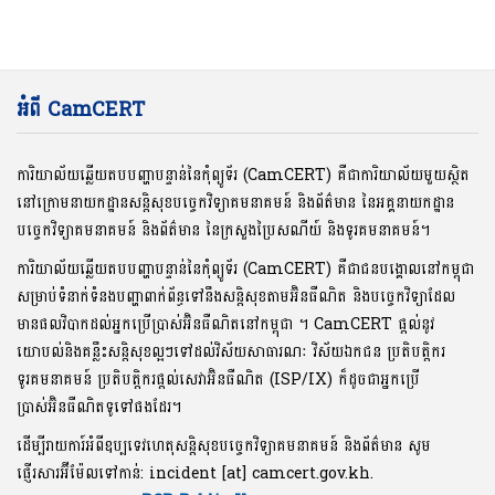
អំពី CamCERT
ការិយាល័យឆ្លើយតបបញ្ហាបន្ទាន់នៃកុំព្យូទ័រ (CamCERT) គឺជាការិយាល័យមួយស្ថិត
នៅក្រោមនាយកដ្ឋានសន្តិសុខបច្ចេកវិទ្យាគមនាគមន៍ និងព័ត៌មាន នៃអគ្គនាយកដ្ឋាន
បច្ចេកវិទ្យាគមនាគមន៍ និងព័ត៌មាន នៃក្រសួងប្រៃសណីយ៍ និងទូរគមនាគមន៍។
ការិយាល័យឆ្លើយតបបញ្ហាបន្ទាន់នៃកុំព្យូទ័រ (CamCERT) គឺជាជនបង្គោលនៅកម្ពុជា
សម្រាប់ទំនាក់ទំនងបញ្ហាពាក់ព័ន្ធទៅនឹងសន្តិសុខតាមអ៊ិនធឺណិត និងបច្ចេកវិទ្យាដែល
មានផលវិបាកដល់អ្នកប្រើប្រាស់អ៊ិនធឺណិតនៅកម្ពុជា ។ CamCERT ផ្តល់នូវ
យោបល់និងគន្លឹះសន្តិសុខល្អៗទៅដល់វិស័យសាធារណៈ វិស័យឯកជន ប្រតិបត្តិករ
ទូរគមនាគមន៍ ប្រតិបត្តិករផ្តល់សេវាអ៊ិនធឺណិត (ISP/IX) ក៏ដូចជាអ្នកប្រើ
ប្រាស់អ៊ិនធឺណិតទូទៅផងដែរ។
ដើម្បីរាយការ៍អំពីឧប្បទេវហេតុសន្តិសុខបច្ចេកវិទ្យាគមនាគមន៍ និងព័ត៌មាន សូម
ផ្ញើរសារអ៊ីម៉ែលទៅកាន់: incident [at] camcert.gov.kh.