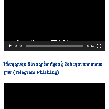
00:00
03:44
Vi
វិធីសាស្ត្របង្ការ និងទប់ស្កាត់ការក្លែងបន្លំ និងវាយប្រហារតាមតេលេ
Pl
ក្រាម (Telegram Phishing)