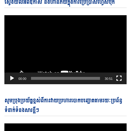
Vi
ស្វែងយល់អំពីឱកាស និងហានិភ័យក្នុងការប្រើប្រាស់ហ្វេសប៊ុក
Pl
00:00
30:51
Vi
សូមប្រុងប្រយ័ត្នខ្ពស់ពីការវាយប្រហារបោកបញ្ឆោតតាមរយៈប្រព័ន្ធ
Pl
ទំនាក់ទំនងសារខ្លីៗ