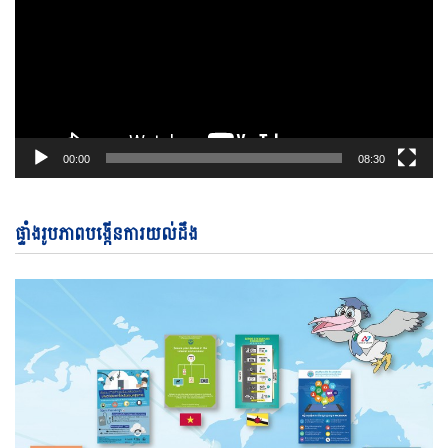
00:00
08:30
ផ្ទាំងរូបភាពបង្កើនការយល់ដឹង