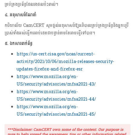
គ្រប់គ្រងប្រព័ន្ធដែលរងផលប៉ះពាល់។
៤
. អនុសាសន៍ណែនាំ
ការិយាល័យ CamCERT សូមផ្តល់អនុសាសន៍ឱ្យអភិបាលគ្រប់គ្រងប្រព័ន្ធនិងអ្នកប្រើ
ប្រាស់ទាំងអស់ធ្វើការអាប់ដេតជាបន្ទាន់តាមតែអាចធ្វើទៅបាន។
៥
. ឯកសារពាក់ព័ន្ធ
https://us-cert.cisa.gov/ncas/current-
activity/2021/10/06/mozilla-releases-security-
updates-firefox-and-firefox-esr
https://www.mozilla.org/en-
US/security/advisories/mfsa2021-43/
https://www.mozilla.org/en-
US/security/advisories/mfsa2021-44/
https://www.mozilla.org/en-
US/security/advisories/mfsa2021-45/
***Disclaimer: CamCERT own some of the content. Our purpose is
pure to help spread the awareness, tips or other information related