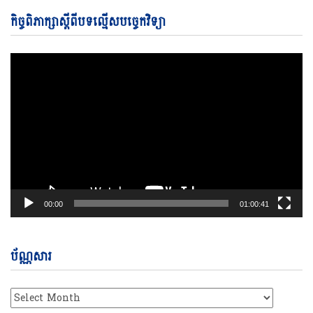
Vi
កិច្ចពិភាក្សាស្តីពីបទល្មើសបច្ចេកវិទ្យា
Pl
00:00
01:00:41
ប័ណ្ណសារ
ប័ណ្ណសារ