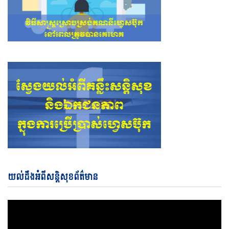
Vi
យល់ដឹងអំពីសន្តិសុខព័ត៌មាន
Pl