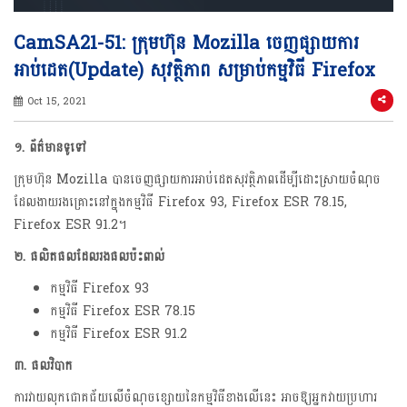
CamSA21-51: ក្រុមហ៊ុន Mozilla ចេញផ្សាយការ
អាប់ដេត(Update) សុវត្ថិភាព សម្រាប់កម្មវិធី Firefox
Oct 15, 2021
១.
ព័ត៌មានទូទៅ
ក្រុមហ៊ុន Mozilla​ បានចេញផ្សាយការអាប់ដេតសុវត្ថិភាពដើម្បីដោះស្រាយចំណុច
ដែលងាយរងគ្រោះនៅក្នុងកម្មវិធី Firefox 93, Firefox ESR 78.15,
Firefox ESR 91.2។
២. ផលិតផលដែលរងផលប៉ះពាល់
កម្មវិធី Firefox 93
កម្មវិធី Firefox ESR 78.15
កម្មវិធី Firefox ESR 91.2
៣. ផលវិបាក
ការវាយលុកជោគជ័យលើចំណុចខ្សោយនៃកម្មវិធីខាងលើនេះ អាចឱ្យអ្នកវាយប្រហារ