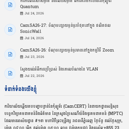
ការការពារសោសម្ងាត់ និងលេខសម្ងាត់ ពីការគំរាមកំហែងនៃកុំព្យូទ័រ
Quantum
Jul 24, 2026
CamSA26-27: ចំណុចខ្សោយធ្ងន់ធ្ងរបំផុតនៅក្នុង ផលិតផល
SonicWall
Jul 24, 2026
CamSA26-26: ចំណុចខ្សោយធ្ងន់ធ្ងរមាននៅក្នុងកម្មវិធី Zoom
Jul 23, 2026
ស្វែងយល់អំពីការប្រើប្រាស់ និងគោលបំណងនៃ VLAN
Jul 22, 2026
ទំនាក់ទំនងយើងខ្ញុំ
ការិយាល័យឆ្លើយតបបញ្ហាបន្ទាន់នៃកុំព្យូទ័រ (CamCERT) នៃនាយកដ្ឋានសន្តិសុខ
បច្ចេកវិទ្យាគមនាគមន៍និងព័ត៌មាន នៃក្រសួងប្រៃសណីយ៍និងទូរគមនាគមន៍ (MPTC)
ដែលមានអាស័យដ្ឋាន #១៣ មហាវិថីព្រះមុនី្នវង្ស រាជធានីភ្នំពេញ ថ្ងៃច័ន្ទ ដល់ថ្ងៃសុក្រ,
ម៉ោង ០៨:០០ ​ព្រឹក ដល់ម៉ោង ០៥:០០ ល្ងាច (ម៉ោងកម្ពុជា) និងទូរស័ព្ទ:+855 23