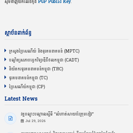
សូមទាញយកលេខកូដ
PGP Public Key
.
ស្ថាប័នពាក់ព័ន្ធ
ក្រសួងប្រៃសណីយ៍ និងទូរគមនាគមន៍ (MPTC)
បណ្ឌិត្យសភាបច្ចេកវិទ្យាឌីជីថលកម្ពុជា (CADT)
និយ័តករទូរគមនាគមន៍កម្ពុជា (TRC)
ទូរគមនាគមន៍កម្ពុជា (TC)
ប្រៃសណីយ៍កម្ពុជា (CP)
Latest News
វគ្គបណ្ដុះបណ្ដាលស្ដីពី “លំហាត់សាយប័រក្រុមខៀវ”
Jul 29, 2026