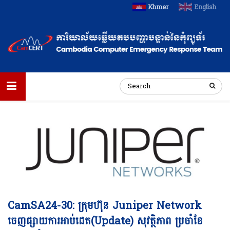
Khmer
English
CamSA24-30: ក្រុមហ៊ុន Juniper Network
ចេញផ្សាយការអាប់ដេត(Update) សុវត្ថិភាព ប្រចាំខែ