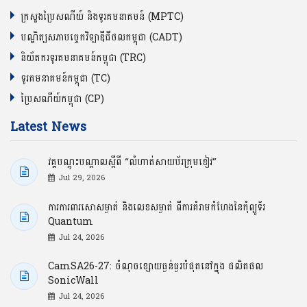
ក្រសួងប្រៃសណីយ៍ និងទូរគមនាគមន៍ (MPTC)
បណ្ឌិត្យសភាបច្ចេកវិទ្យាឌីជីថលកម្ពុជា (CADT)
និយ័តករទូរគមនាគមន៍កម្ពុជា (TRC)
ទូរគមនាគមន៍កម្ពុជា (TC)
ប្រៃសណីយ៍កម្ពុជា (CP)
Latest News
វគ្គបណ្ដុះបណ្ដាលស្ដីពី “លំហាត់សាយប័រក្រុមខៀវ”
Jul 29, 2026
ការការពារសោសម្ងាត់ និងលេខសម្ងាត់ ពីការគំរាមកំហែងនៃកុំព្យូទ័រ
Quantum
Jul 24, 2026
CamSA26-27: ចំណុចខ្សោយធ្ងន់ធ្ងរបំផុតនៅក្នុង ផលិតផល
SonicWall
Jul 24, 2026