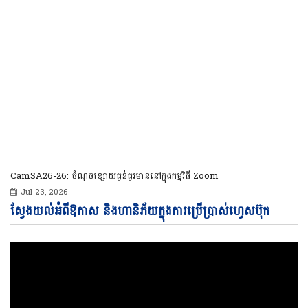
CamSA26-26: ចំណុចខ្សោយធ្ងន់ធ្ងរមាននៅក្នុងកម្មវិធី Zoom
Jul 23, 2026
Vi
ស្វែងយល់អំពីឱកាស និងហានិភ័យក្នុងការប្រើប្រាស់ហ្វេសប៊ុក
Pl