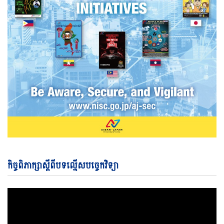
Vi
កិច្ចពិភាក្សាស្តីពីបទល្មើសបច្ចេកវិទ្យា
Pl