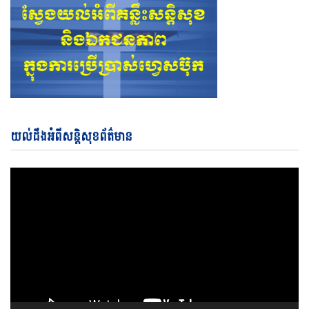
Vi
យល់ដឹងអំពីសន្តិសុខព័ត៌មាន
Pl