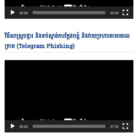
00:00
03:44
Vi
វិធីសាស្ត្របង្ការ និងទប់ស្កាត់ការក្លែងបន្លំ និងវាយប្រហារតាមតេលេ
Pl
ក្រាម (Telegram Phishing)
00:00
07:35