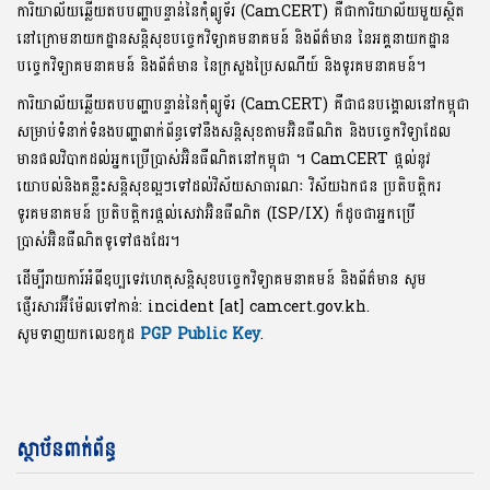
ការិយាល័យឆ្លើយតបបញ្ហាបន្ទាន់នៃកុំព្យូទ័រ (CamCERT) គឺជាការិយាល័យមួយស្ថិត
នៅក្រោមនាយកដ្ឋានសន្តិសុខបច្ចេកវិទ្យាគមនាគមន៍ និងព័ត៌មាន នៃអគ្គនាយកដ្ឋាន
បច្ចេកវិទ្យាគមនាគមន៍ និងព័ត៌មាន នៃក្រសួងប្រៃសណីយ៍ និងទូរគមនាគមន៍។
ការិយាល័យឆ្លើយតបបញ្ហាបន្ទាន់នៃកុំព្យូទ័រ (CamCERT) គឺជាជនបង្គោលនៅកម្ពុជា
សម្រាប់ទំនាក់ទំនងបញ្ហាពាក់ព័ន្ធទៅនឹងសន្តិសុខតាមអ៊ិនធឺណិត និងបច្ចេកវិទ្យាដែល
មានផលវិបាកដល់អ្នកប្រើប្រាស់អ៊ិនធឺណិតនៅកម្ពុជា ។ CamCERT ផ្តល់នូវ
យោបល់និងគន្លឹះសន្តិសុខល្អៗទៅដល់វិស័យសាធារណៈ វិស័យឯកជន ប្រតិបត្តិករ
ទូរគមនាគមន៍ ប្រតិបត្តិករផ្តល់សេវាអ៊ិនធឺណិត (ISP/IX) ក៏ដូចជាអ្នកប្រើ
ប្រាស់អ៊ិនធឺណិតទូទៅផងដែរ។
ដើម្បីរាយការ៍អំពីឧប្បទេវហេតុសន្តិសុខបច្ចេកវិទ្យាគមនាគមន៍ និងព័ត៌មាន សូម
ផ្ញើរសារអ៊ីម៉ែលទៅកាន់: incident [at] camcert.gov.kh.
សូមទាញយកលេខកូដ
PGP Public Key
.
ស្ថាប័នពាក់ព័ន្ធ