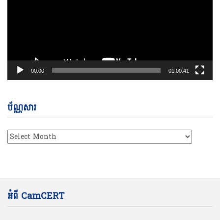
00:00
01:00:41
ប័ណ្ណសារ
ប័ណ្ណសារ
អំពី CamCERT