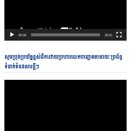
00:00
30:51
Vi
សូមប្រុងប្រយ័ត្នខ្ពស់ពីការវាយប្រហារបោកបញ្ឆោតតាមរយៈប្រព័ន្ធ
Pl
ទំនាក់ទំនងសារខ្លីៗ