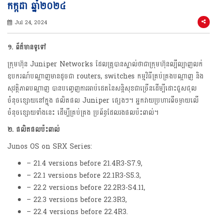
កក្កដា ឆ្នាំ២០២៤
Jul 24, 2024
១. ព័ត៌មានទូទៅ
ក្រុមហ៊ុន Juniper Networks ដែលត្រូបានស្គាល់ថាជាក្រុមហ៊ុនល្បីល្បាញលក់
ឧបករណ៍បណ្តាញមានដូចជា routers, switches កម្មវិធីគ្រប់គ្រងបណ្តាញ និង
សុវត្ថិភាពបណ្តាញ បានបញ្ចេញការអាប់ដេតនៃសន្តិសុខជាច្រើនដើម្បីដោះជួសជុល
ចំនុចខ្សោយនៅក្នុង ផលិតផល Juniper ផ្សេងៗ។ អ្នកវាយប្រហារពីចម្ងាយលើ
ចំនុចខ្សោយទាំងនេះ ដើម្បីគ្រប់គ្រង ប្រព័ន្ធដែលរងផលប៉ះពាល់។
២. ផលិតផលប៉ះពាល់
Junos OS on SRX Series:
– 21.4 versions before 21.4R3-S7.9,
– 22.1 versions before 22.1R3-S5.3,
– 22.2 versions before 22.2R3-S4.11,
– 22.3 versions before 22.3R3,
– 22.4 versions before 22.4R3.