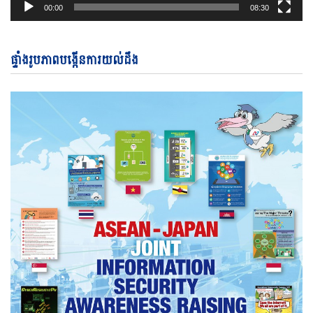
00:00
08:30
ផ្ទាំងរូបភាពបង្កើនការយល់ដឹង