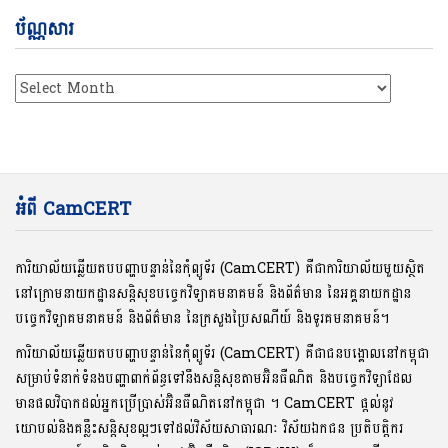
ប័ណ្ណសារ
ប័ណ្ណសារ
អំពី CamCERT
ការិយាល័យឆ្លើយតបបញ្ហាបន្ទាន់នៃកុំព្យូទ័រ (CamCERT) គឺជាការិយាល័យមួយស្ថិត
នៅក្រោមនាយកដ្ឋានសន្តិសុខបច្ចេកវិទ្យាគមនាគមន៍ និងព័ត៌មាន នៃអគ្គនាយកដ្ឋាន
បច្ចេកវិទ្យាគមនាគមន៍ និងព័ត៌មាន នៃក្រសួងប្រៃសណីយ៍ និងទូរគមនាគមន៍។
ការិយាល័យឆ្លើយតបបញ្ហាបន្ទាន់នៃកុំព្យូទ័រ (CamCERT) គឺជាជនបង្គោលនៅកម្ពុជា
សម្រាប់ទំនាក់ទំនងបញ្ហាពាក់ព័ន្ធទៅនឹងសន្តិសុខតាមអ៊ិនធឺណិត និងបច្ចេកវិទ្យាដែល
មានផលវិបាកដល់អ្នកប្រើប្រាស់អ៊ិនធឺណិតនៅកម្ពុជា ។ CamCERT ផ្តល់នូវ
យោបល់និងគន្លឹះសន្តិសុខល្អៗទៅដល់វិស័យសាធារណៈ វិស័យឯកជន ប្រតិបត្តិករ