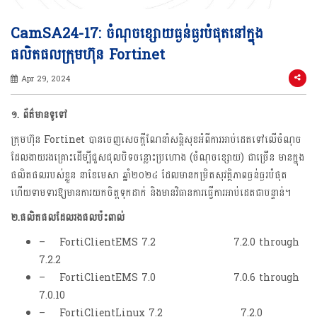
CamSA24-17: ចំណុចខ្សោយធ្ងន់ធ្ងរបំផុតនៅក្នុង
ផលិតផលក្រុមហ៊ុន Fortinet
Apr 29, 2024
១.
ព័ត៌មានទូទៅ
ក្រុមហ៊ុន Fortinet បានចេញសេចក្តីណែនាំសន្តិសុខអំពីការអាប់ដេតទៅលើចំណុច
ដែលងាយរងគ្រោះដើម្បីជួសជុលបិទចន្លោះប្រហោង (ចំណុចខ្សោយ) ជាច្រើន​ មានក្នុង
ផលិតផលរបស់ខ្លួន នាខែមេសា ឆ្នាំ២០២៤ ដែលមានកម្រិតសុវត្ថិភាពធ្ងន់ធ្ងរបំផុត
ហើយទាមទារឱ្យមានការយកចិត្តទុកដាក់ និងមានវិធានការធ្វើការអាប់ដេតជាបន្ទាន់។
២.ផលិតផលដែលរងផលប៉ះពាល់
– FortiClientEMS 7.2 7.2.0 through
7.2.2
– FortiClientEMS 7.0 7.0.6 through
7.0.10
– FortiClientLinux 7.2 7.2.0