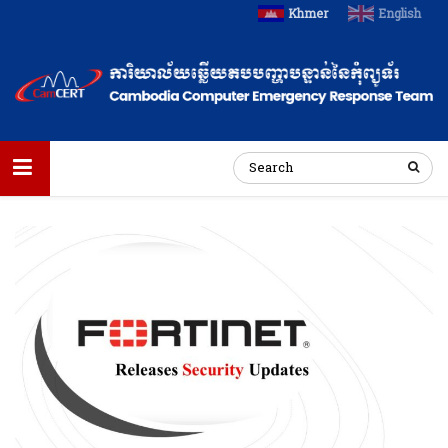
Khmer
English