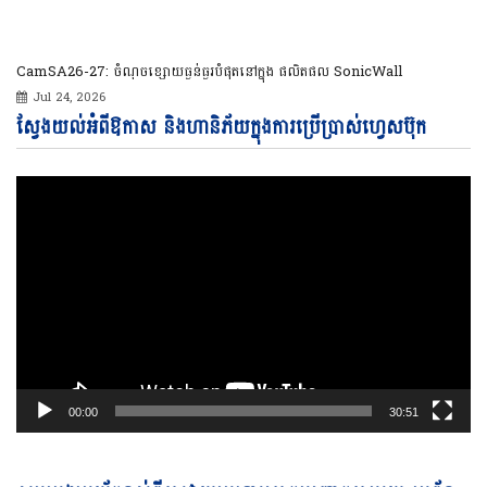
CamSA26-27: ចំណុចខ្សោយធ្ងន់ធ្ងរបំផុតនៅក្នុង ផលិតផល SonicWall
Jul 24, 2026
Vi
ស្វែងយល់អំពីឱកាស និងហានិភ័យក្នុងការប្រើប្រាស់ហ្វេសប៊ុក
Pl
00:00
30:51