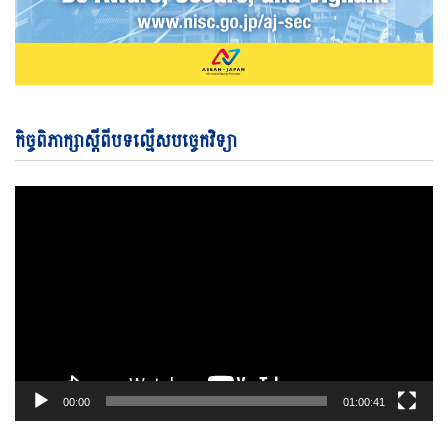
Vi
កិច្ចពិភាក្សាស្តីពីបទល្មើសបច្ចេកវិទ្យា
Pl
00:00
01:00:41