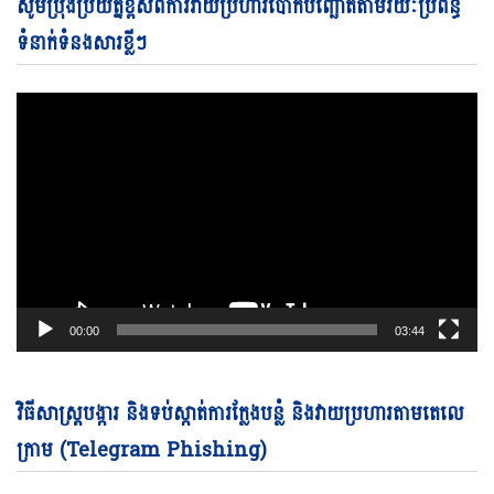
Vi
សូមប្រុងប្រយ័ត្នខ្ពស់ពីការវាយប្រហារបោកបញ្ឆោតតាមរយៈប្រព័ន្ធ
Pl
ទំនាក់ទំនងសារខ្លីៗ
00:00
03:44
Vi
វិធីសាស្ត្របង្ការ និងទប់ស្កាត់ការក្លែងបន្លំ និងវាយប្រហារតាមតេលេ
Pl
ក្រាម (Telegram Phishing)