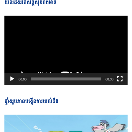
Vi
យល់ដឹងអំពីសន្តិសុខព័ត៌មាន
Pl
00:00
08:30
ផ្ទាំងរូបភាពបង្កើនការយល់ដឹង