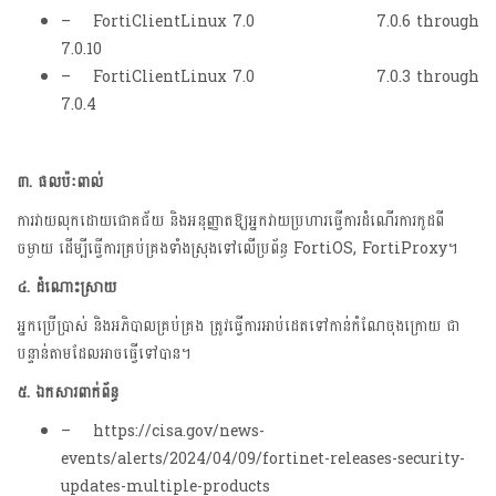
– FortiClientLinux 7.0 7.0.6 through
7.0.10
– FortiClientLinux 7.0 7.0.3 through
7.0.4
៣. ផលប៉ៈពាល់
ការវាយលុកដោយជោគជ័យ និងអនុញ្ញាតឱ្យអ្នកវាយប្រហារធ្វើការដំណើរការកូដពី
ចម្ងាយ ដើម្បីធ្វើការគ្រប់គ្រងទាំងស្រុង​ទៅ​លើប្រព័ន្ធ FortiOS, FortiProxy។
៤. ដំណោះស្រាយ
អ្នកប្រើប្រាស់ និងអភិបាលគ្រប់គ្រង ត្រូវធ្វើការអាប់ដេតទៅកាន់កំណែចុងក្រោយ ជា
បន្ទាន់តាមដែលអាចធ្វើទៅបាន។
៥. ឯកសារពាក់ព័ន្ធ
– https://cisa.gov/news-
events/alerts/2024/04/09/fortinet-releases-security-
updates-multiple-products