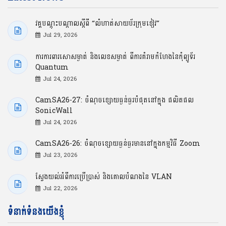
វគ្គបណ្ដុះបណ្ដាលស្ដីពី “លំហាត់សាយប័រក្រុមខៀវ”
Jul 29, 2026
ការការពារសោសម្ងាត់ និងលេខសម្ងាត់ ពីការគំរាមកំហែងនៃកុំព្យូទ័រ
Quantum
Jul 24, 2026
CamSA26-27: ចំណុចខ្សោយធ្ងន់ធ្ងរបំផុតនៅក្នុង ផលិតផល
SonicWall
Jul 24, 2026
CamSA26-26: ចំណុចខ្សោយធ្ងន់ធ្ងរមាននៅក្នុងកម្មវិធី Zoom
Jul 23, 2026
ស្វែងយល់អំពីការប្រើប្រាស់ និងគោលបំណងនៃ VLAN
Jul 22, 2026
ទំនាក់ទំនងយើងខ្ញុំ