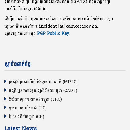
ទូរគមនាគមន៍ ប្រតិបត្តិករផ្តល់សេវាអ៊ិនធឺណិត (ISP/IX) ក៏ដូចជាអ្នកប្រើ
ប្រាស់អ៊ិនធឺណិតទូទៅផងដែរ។
ដើម្បីរាយការ៍អំពីឧប្បទេវហេតុសន្តិសុខបច្ចេកវិទ្យាគមនាគមន៍ និងព័ត៌មាន សូម
ផ្ញើរសារអ៊ីម៉ែលទៅកាន់: incident [at] camcert.gov.kh.
សូមទាញយកលេខកូដ
PGP Public Key
.
ស្ថាប័នពាក់ព័ន្ធ
ក្រសួងប្រៃសណីយ៍ និងទូរគមនាគមន៍ (MPTC)
បណ្ឌិត្យសភាបច្ចេកវិទ្យាឌីជីថលកម្ពុជា (CADT)
និយ័តករទូរគមនាគមន៍កម្ពុជា (TRC)
ទូរគមនាគមន៍កម្ពុជា (TC)
ប្រៃសណីយ៍កម្ពុជា (CP)
Latest News