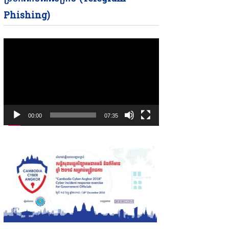
Phishing)
00:00
07:35