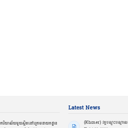
Latest News
(Khmer) វគ្គបណ្ដុះបណ្ដាលស្
ជាការិយាល័យមួយស្ថិតនៅក្រោមនាយកដ្ឋាន