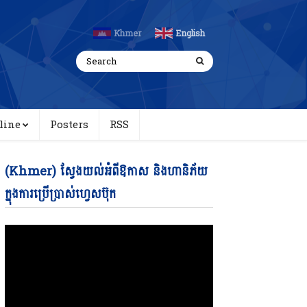
Khmer
English
line
Posters
RSS
Video
(Khmer) ស្វែងយល់អំពីឱកាស និងហានិភ័យ
Player
ក្នុងការប្រើប្រាស់ហ្វេសប៊ុក