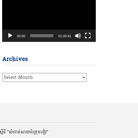
00:00
01:00:41
Archives
Archives
ដីពី “លំហាត់សាយប័រក្រុមខៀវ”