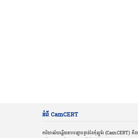
អំពី CamCERT
ការិយាល័យឆ្លើយតបបញ្ហាបន្ទាន់នៃកុំព្យូទ័រ (CamCERT) គឺ