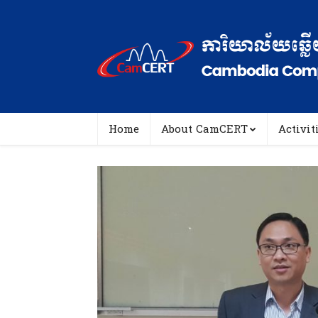
Home
About CamCERT
Activit