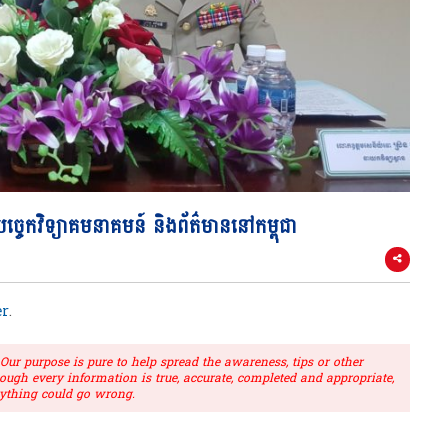
ច្ចេកវិទ្យាគមនាគមន៍ និងព័ត៌មាននៅកម្ពុជា
r
.
r purpose is pure to help spread the awareness, tips or other
hough every information is true, accurate, completed and appropriate,
ything could go wrong.