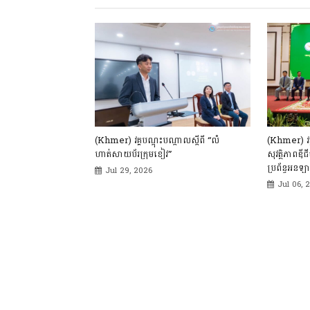
(Khmer) វគ្គបណ្ដុះបណ្ដាលស្ដីពី “លំ
(Khmer) វគ្គ
ហាត់សាយប័រក្រុមខៀវ”
សុវត្ថិភាពឌ
ប្រព័ន្ធអនឡ
Jul 29, 2026
Jul 06, 