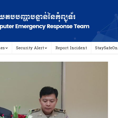
ies
Security Alert
Report Incident
StaySafeOn