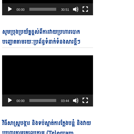
00:00
30:51
Video
សូមប្រុងប្រយ័ត្នខ្ពស់ពីការវាយប្រហារបោក
Player
បញ្ឆោតតាមរយៈប្រព័ន្ធទំនាក់ទំនងសារខ្លីៗ
00:00
03:44
Video
វិធីសាស្ត្របង្ការ និងទប់ស្កាត់ការក្លែងបន្លំ និងវាយ
Player
ប្រហារតាមតេលេក្រាម (Telegram