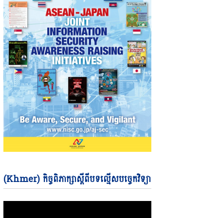
Video
(Khmer) កិច្ចពិភាក្សាស្តីពីបទល្មើសបច្ចេកវិទ្យា
Player