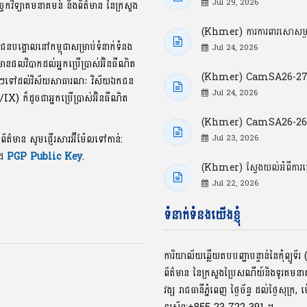
Jul 29, 2026
្ចេកវិទ្យាគមនាគមន៍ និងព័ត៌មាន នៃក្រសួង
(Khmer) ការការពារសោសម្ងាត
ាជនបង្គោលនៅកម្ពុជាសម្រាប់ទំនាក់ទំនង
Jul 24, 2026
លមានផលវិបាកដល់អ្នកប្រើប្រាស់អ៊ិនធឺណិត
(Khmer) CamSA26-27: ចំ
ខល្អៗទៅដល់វិស័យសាធារណៈ វិស័យឯកជន
Jul 24, 2026
P/IX) ក៏ដូចជាអ្នកប្រើប្រាស់អ៊ិនធឺណិត
(Khmer) CamSA26-26: ចំណុ
ងព័ត៌មាន សូមផ្ញើរសារអ៊ីម៉ែលទៅកាន់:
Jul 23, 2026
ូដ
PGP Public Key
.
(Khmer) ស្វែងយល់អំពីការ
Jul 22, 2026
ទំនាក់ទំនងយើងខ្ញុំ
ការិយាល័យឆ្លើយតបបញ្ហាបន្ទាន់នៃកុំព្យូ
ព័ត៌មាន នៃក្រសួងប្រៃសណីយ៍និងទូរគមន
វង្ស រាជធានីភ្នំពេញ ថ្ងៃច័ន្ទ ដល់ថ្ងៃសុក