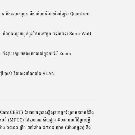
់ និងលេខសម្ងាត់ ពីការគំរាមកំហែងនៃកុំព្យូទ័រ Quantum
ណុចខ្សោយធ្ងន់ធ្ងរបំផុតនៅក្នុង ផលិតផល SonicWall
ចខ្សោយធ្ងន់ធ្ងរមាននៅក្នុងកម្មវិធី Zoom
ប្រើប្រាស់ និងគោលបំណងនៃ VLAN
ទ័រ (CamCERT) នៃនាយកដ្ឋានសន្តិសុខបច្ចេកវិទ្យាគមនាគមន៍និង
ាគមន៍ (MPTC) ដែលមានអាស័យដ្ឋាន #១៣ មហាវិថីព្រះមុនី្ន
្រ, ម៉ោង ០៨:០០ ​ព្រឹក ដល់ម៉ោង ០៥:០០ ល្ងាច (ម៉ោងកម្ពុជា) និង