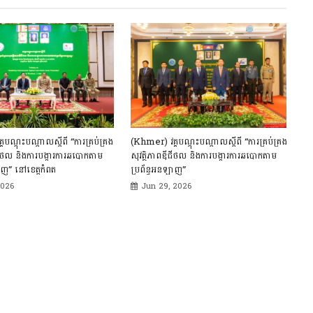
បណ្ដុះបណ្ដាលស្ដីពី “ការគ្រប់គ្រង
(Khmer) វគ្គបណ្ដុះបណ្ដាលស្ដីពី “ការគ្រប់គ្រង
ីជីថល និងការបង្ការការឆបោកតាម
សុវត្ថិភាពឌីជីថល និងការបង្ការការឆបោកតាម
ាញ” នៅខេត្តកំពត
ប្រព័ន្ធអនឡាញ”
2026
Jun 29, 2026