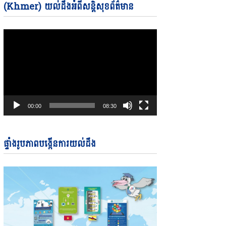
Video
(Khmer) យល់ដឹងអំពីសន្តិសុខព័ត៌មាន
Player
00:00
08:30
ផ្ទាំងរូបភាពបង្កើនការយល់ដឹង