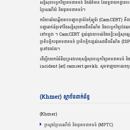
សន្តិសុខបច្ចេកវិទ្យាគមនាគមន៍ និងព័ត៌មាន នៃអគ្គនាយកដ្ឋានបច
ប្រៃសណីយ៍ និងទូរគមនាគមន៍។
ការិយាល័យឆ្លើយតបបញ្ហាបន្ទាន់នៃកុំព្យូទ័រ (CamCERT) គឺជ
បញ្ហាពាក់ព័ន្ធទៅនឹងសន្តិសុខតាមអ៊ិនធឺណិត និងបច្ចេកវិទ្យាដែ
នៅកម្ពុជា ។ CamCERT ផ្តល់នូវយោបល់និងគន្លឹះសន្តិសុ
ប្រតិបត្តិករទូរគមនាគមន៍ ប្រតិបត្តិករផ្តល់សេវាអ៊ិនធឺណិត (IS
ទូទៅផងដែរ។
ដើម្បីរាយការ៍អំពីឧប្បទេវហេតុសន្តិសុខបច្ចេកវិទ្យាគមនាគមន៍ និ
incident [at] camcert.gov.kh. សូមទាញយកលេខក
(Khmer) ស្ថាប័នពាក់ព័ន្ធ
(Khmer)
ក្រសួងប្រៃសណីយ៍ និងទូរគមនាគមន៍ (MPTC)