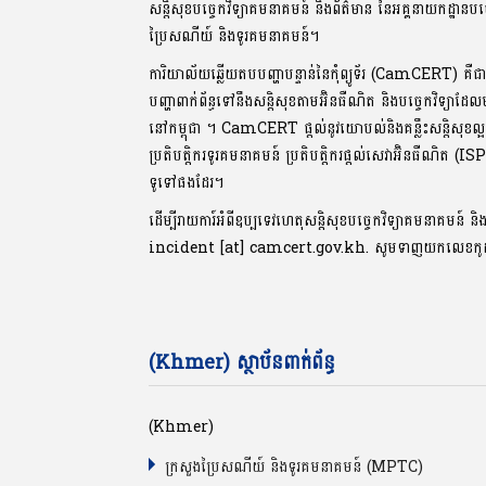
សន្តិសុខបច្ចេកវិទ្យាគមនាគមន៍ និងព័ត៌មាន នៃអគ្គនាយកដ្ឋានបច
ប្រៃសណីយ៍ និងទូរគមនាគមន៍។
ការិយាល័យឆ្លើយតបបញ្ហាបន្ទាន់នៃកុំព្យូទ័រ (CamCERT) គឺជ
បញ្ហាពាក់ព័ន្ធទៅនឹងសន្តិសុខតាមអ៊ិនធឺណិត និងបច្ចេកវិទ្យាដែ
នៅកម្ពុជា ។ CamCERT ផ្តល់នូវយោបល់និងគន្លឹះសន្តិសុ
ប្រតិបត្តិករទូរគមនាគមន៍ ប្រតិបត្តិករផ្តល់សេវាអ៊ិនធឺណិត (IS
ទូទៅផងដែរ។
ដើម្បីរាយការ៍អំពីឧប្បទេវហេតុសន្តិសុខបច្ចេកវិទ្យាគមនាគមន៍ និ
incident [at] camcert.gov.kh. សូមទាញយកលេខក
(Khmer) ស្ថាប័នពាក់ព័ន្ធ
(Khmer)
ក្រសួងប្រៃសណីយ៍ និងទូរគមនាគមន៍ (MPTC)