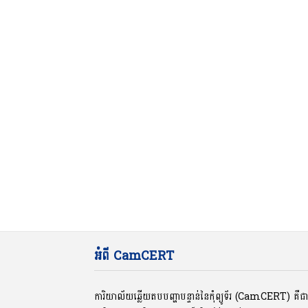
អំពី CamCERT
ការិយាល័យឆ្លើយតបបញ្ហាបន្ទាន់នៃកុំព្យូទ័រ (CamCERT) គឺ