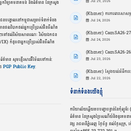
Jul 29, 2026
្ចេកវិទ្យាគមនាគមន៍ និងព័ត៌មាន នៃក្រសួង
(Khmer) ការការពារសោសម្ងាត
ាជនបង្គោលនៅកម្ពុជាសម្រាប់ទំនាក់ទំនង
Jul 24, 2026
លមានផលវិបាកដល់អ្នកប្រើប្រាស់អ៊ិនធឺណិត
(Khmer) CamSA26-27: ចំ
ខល្អៗទៅដល់វិស័យសាធារណៈ វិស័យឯកជន
Jul 24, 2026
P/IX) ក៏ដូចជាអ្នកប្រើប្រាស់អ៊ិនធឺណិត
(Khmer) CamSA26-26: ចំណុ
ងព័ត៌មាន សូមផ្ញើរសារអ៊ីម៉ែលទៅកាន់:
Jul 23, 2026
ូដ
PGP Public Key
.
(Khmer) ស្វែងយល់អំពីការ
Jul 22, 2026
ទំនាក់ទំនងយើងខ្ញុំ
ការិយាល័យឆ្លើយតបបញ្ហាបន្ទាន់នៃកុំព្យូ
ព័ត៌មាន នៃក្រសួងប្រៃសណីយ៍និងទូរគមន
វង្ស រាជធានីភ្នំពេញ ថ្ងៃច័ន្ទ ដល់ថ្ងៃសុក