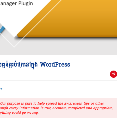
់ធ្ងរបំផុតនៅក្នុង WordPress
r
.
r purpose is pure to help spread the awareness, tips or other
hough every information is true, accurate, completed and appropriate,
ything could go wrong.