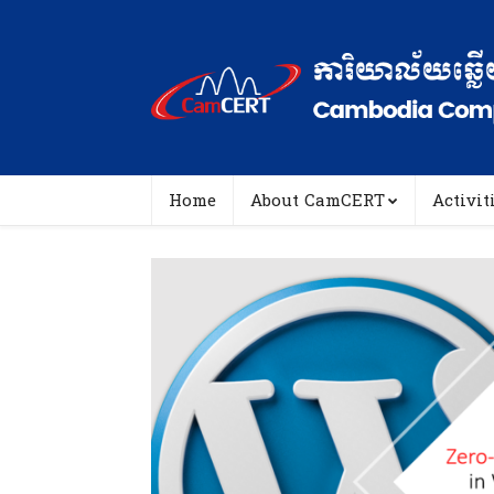
Home
About CamCERT
Activit