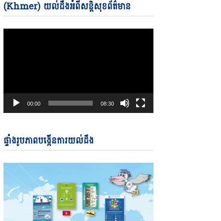
Video
(Khmer) យល់ដឹងអំពីសន្តិសុខព័ត៌មាន
Player
00:00
08:30
ផ្ទាំងរូបភាពបង្កើនការយល់ដឹង