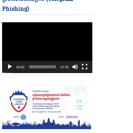
Phishing)
00:00
07:35