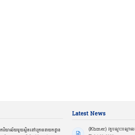
Latest News
(Khmer) វគ្គបណ្ដុះបណ្ដាលស្
ជាការិយាល័យមួយស្ថិតនៅក្រោមនាយកដ្ឋាន