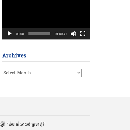
00:00
01:00:41
Archives
Archives
ដីពី “លំហាត់សាយប័រក្រុមខៀវ”