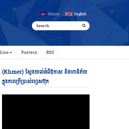
Khmer
English
line
Posters
RSS
Video
(Khmer) ស្វែងយល់អំពីឱកាស និងហានិភ័យ
Player
ក្នុងការប្រើប្រាស់ហ្វេសប៊ុក