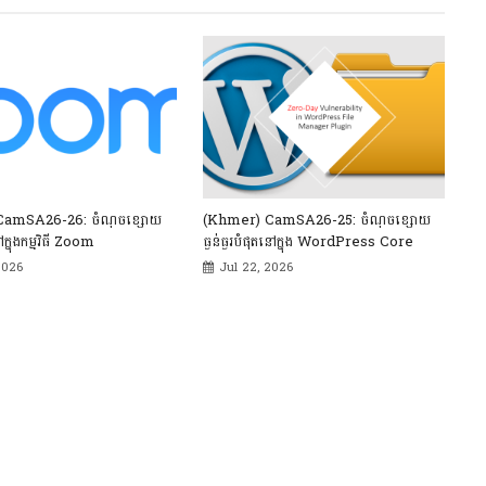
CamSA26-26: ចំណុចខ្សោយ
(Khmer) CamSA26-25: ចំណុចខ្សោយ
ៅក្នុងកម្មវិធី Zoom
ធ្ងន់ធ្ងរបំផុតនៅក្នុង WordPress Core
2026
Jul 22, 2026