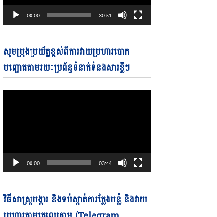
00:00
30:51
Video
សូមប្រុងប្រយ័ត្នខ្ពស់ពីការវាយប្រហារបោក
Player
បញ្ឆោតតាមរយៈប្រព័ន្ធទំនាក់ទំនងសារខ្លីៗ
00:00
03:44
Video
វិធីសាស្ត្របង្ការ និងទប់ស្កាត់ការក្លែងបន្លំ និងវាយ
Player
ប្រហារតាមតេលេក្រាម (Telegram