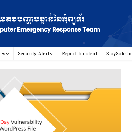
ies
Security Alert
Report Incident
StaySafeOn