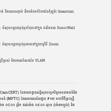
់ និងលេខសម្ងាត់ ពីការគំរាមកំហែងនៃកុំព្យូទ័រ Quantum
ណុចខ្សោយធ្ងន់ធ្ងរបំផុតនៅក្នុង ផលិតផល SonicWall
ចខ្សោយធ្ងន់ធ្ងរមាននៅក្នុងកម្មវិធី Zoom
ប្រើប្រាស់ និងគោលបំណងនៃ VLAN
ទ័រ (CamCERT) នៃនាយកដ្ឋានសន្តិសុខបច្ចេកវិទ្យាគមនាគមន៍និង
ាគមន៍ (MPTC) ដែលមានអាស័យដ្ឋាន #១៣ មហាវិថីព្រះមុនី្ន
្រ, ម៉ោង ០៨:០០ ​ព្រឹក ដល់ម៉ោង ០៥:០០ ល្ងាច (ម៉ោងកម្ពុជា) និង