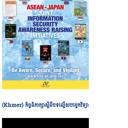
Video
(Khmer) កិច្ចពិភាក្សាស្តីពីបទល្មើសបច្ចេកវិទ្យា
Player