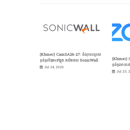
(Khmer) CamSA26-27: ចំណុចខ្សោយ
(Khmer) 
ធ្ងន់ធ្ងរបំផុតនៅក្នុង ផលិតផល SonicWall
ធ្ងន់ធ្ងរមានន
Jul 24, 2026
Jul 23, 