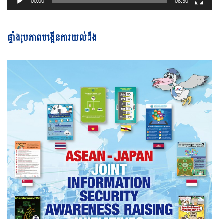
00:00
08:30
ផ្ទាំងរូបភាពបង្កើនការយល់ដឹង