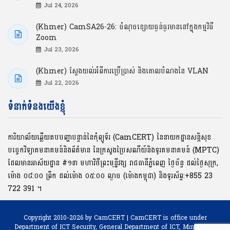
Jul 24, 2026
(Khmer) CamSA26-26: ចំណុចខ្សោយធ្ងន់ធ្ងរមាននៅក្នុងកម្មវិធី
Zoom
Jul 23, 2026
(Khmer) ស្វែងយល់អំពីការប្រើប្រាស់ និងគោលបំណងនៃ VLAN
Jul 22, 2026
ទំនាក់ទំនងយើងខ្ញុំ
ការិយាល័យឆ្លើយតបបញ្ហាបន្ទាន់នៃកុំព្យូទ័រ (CamCERT) នៃនាយកដ្ឋានសន្តិសុខ
បច្ចេកវិទ្យាគមនាគមន៍និងព័ត៌មាន នៃក្រសួងប្រៃសណីយ៍និងទូរគមនាគមន៍ (MPTC)
ដែលមានអាស័យដ្ឋាន #១៣ មហាវិថីព្រះមុនី្នវង្ស រាជធានីភ្នំពេញ ថ្ងៃច័ន្ទ ដល់ថ្ងៃសុក្រ,
ម៉ោង ០៨:០០ ​ព្រឹក ដល់ម៉ោង ០៥:០០ ល្ងាច (ម៉ោងកម្ពុជា) និងទូរស័ព្ទ:+855 23
722 391 ។
Copyright 2010-2026 by CamCERT | CamCERT is office under
Department of ICT Security,
General Department of ICT, Ministry of