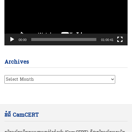
00:00
01:00:41
Archives
Archives
អំពី CamCERT