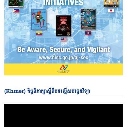
Vi
(Khmer) កិច្ចពិភាក្សាស្តីពីបទល្មើសបច្ចេកវិទ្យា
Pl