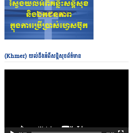
Vi
(Khmer) យល់ដឹងអំពីសន្តិសុខព័ត៌មាន
Pl