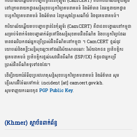
ការិយាល័យឆ្លើយតបបញ្ហាបន្ទាន់នៃកុំព្យូទ័រ (CamCERT) គឺជាការិយាល័យមួយស្ថិត
នៅក្រោមនាយកដ្ឋានសន្តិសុខបច្ចេកវិទ្យាគមនាគមន៍ និងព័ត៌មាន នៃអគ្គនាយកដ្ឋាន
បច្ចេកវិទ្យាគមនាគមន៍ និងព័ត៌មាន នៃក្រសួងប្រៃសណីយ៍ និងទូរគមនាគមន៍។
ការិយាល័យឆ្លើយតបបញ្ហាបន្ទាន់នៃកុំព្យូទ័រ (CamCERT) គឺជាជនបង្គោលនៅកម្ពុជា
សម្រាប់ទំនាក់ទំនងបញ្ហាពាក់ព័ន្ធទៅនឹងសន្តិសុខតាមអ៊ិនធឺណិត និងបច្ចេកវិទ្យាដែល
មានផលវិបាកដល់អ្នកប្រើប្រាស់អ៊ិនធឺណិតនៅកម្ពុជា ។ CamCERT ផ្តល់នូវ
យោបល់និងគន្លឹះសន្តិសុខល្អៗទៅដល់វិស័យសាធារណៈ វិស័យឯកជន ប្រតិបត្តិករ
ទូរគមនាគមន៍ ប្រតិបត្តិករផ្តល់សេវាអ៊ិនធឺណិត (ISP/IX) ក៏ដូចជាអ្នកប្រើ
ប្រាស់អ៊ិនធឺណិតទូទៅផងដែរ។
ដើម្បីរាយការ៍អំពីឧប្បទេវហេតុសន្តិសុខបច្ចេកវិទ្យាគមនាគមន៍ និងព័ត៌មាន សូម
ផ្ញើរសារអ៊ីម៉ែលទៅកាន់: incident [at] camcert.gov.kh.
សូមទាញយកលេខកូដ
PGP Public Key
.
(Khmer) ស្ថាប័នពាក់ព័ន្ធ