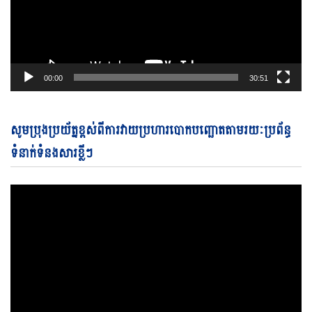
00:00
30:51
Vi
សូមប្រុងប្រយ័ត្នខ្ពស់ពីការវាយប្រហារបោកបញ្ឆោតតាមរយៈប្រព័ន្ធ
Pl
ទំនាក់ទំនងសារខ្លីៗ