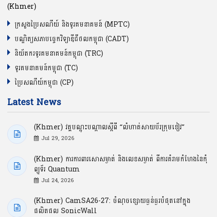
(Khmer)
ក្រសួងប្រៃសណីយ៍ និងទូរគមនាគមន៍ (MPTC)
បណ្ឌិត្យសភាបច្ចេកវិទ្យាឌីជីថលកម្ពុជា (CADT)
និយ័តករទូរគមនាគមន៍កម្ពុជា (TRC)
ទូរគមនាគមន៍កម្ពុជា (TC)
ប្រៃសណីយ៍កម្ពុជា (CP)
Latest News
(Khmer) វគ្គបណ្ដុះបណ្ដាលស្ដីពី “លំហាត់សាយប័រក្រុមខៀវ”
Jul 29, 2026
(Khmer) ការការពារសោសម្ងាត់ និងលេខសម្ងាត់ ពីការគំរាមកំហែងនៃកុំ
ព្យូទ័រ Quantum
Jul 24, 2026
(Khmer) CamSA26-27: ចំណុចខ្សោយធ្ងន់ធ្ងរបំផុតនៅក្នុង
ផលិតផល SonicWall