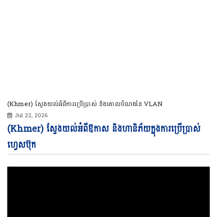
(Khmer) ស្វែងយល់អំពីការប្រើប្រាស់ និងគោលបំណងនៃ VLAN
Jul 22, 2026
Vi
(Khmer) ស្វែងយល់អំពីឱកាស និងហានិភ័យក្នុងការប្រើប្រាស់
Pl
ហ្វេសប៊ុក