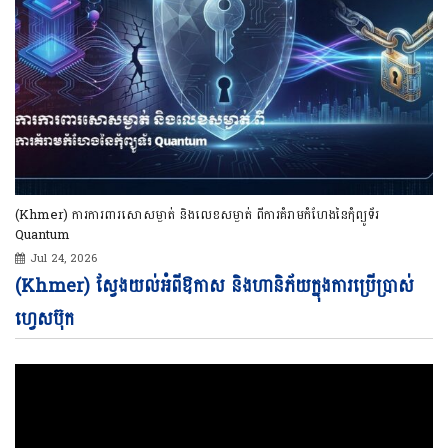
(Khmer) ការការពារសោសម្ងាត់ និងលេខសម្ងាត់ ពីការគំរាមកំហែងនៃកុំព្យូទ័រ
Quantum
Jul 24, 2026
Vi
(Khmer) ស្វែងយល់អំពីឱកាស និងហានិភ័យក្នុងការប្រើប្រាស់
Pl
ហ្វេសប៊ុក