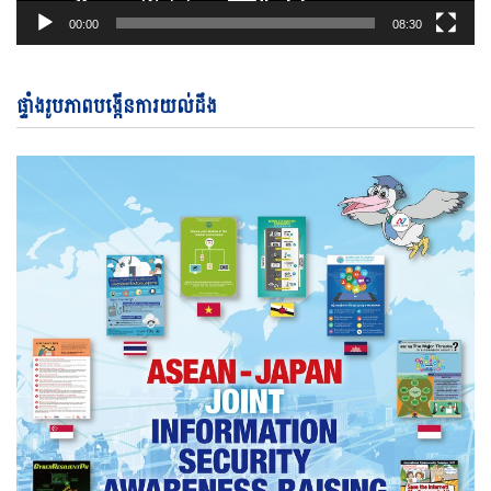
00:00
08:30
ផ្ទាំងរូបភាពបង្កើនការយល់ដឹង