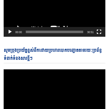
00:00
30:51
Vi
សូមប្រុងប្រយ័ត្នខ្ពស់ពីការវាយប្រហារបោកបញ្ឆោតតាមរយៈប្រព័ន្ធ
Pl
ទំនាក់ទំនងសារខ្លីៗ