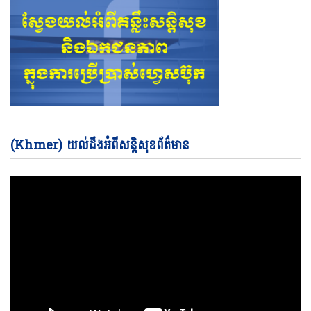
Vi
(Khmer) យល់ដឹងអំពីសន្តិសុខព័ត៌មាន
Pl