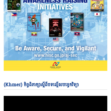
Vi
(Khmer) កិច្ចពិភាក្សាស្តីពីបទល្មើសបច្ចេកវិទ្យា
Pl