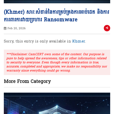
(Khmer) សារៈសំខាន់នៃការគ្រប់គ្រងការអាប់ដេត និងការ
ការពារការវាយប្រហារ Ransomware
Feb 20, 2026
Sorry, this entry is only available in
Khmer
.
***Disclaimer: CamCERT own some of the content. Our purpose is
pure to help spread the awareness, tips or other information related
to security to everyone. Even though every information is true,
accurate, completed and appropriate, we make no responsibility nor
warranty since everything could go wrong.
More From Category