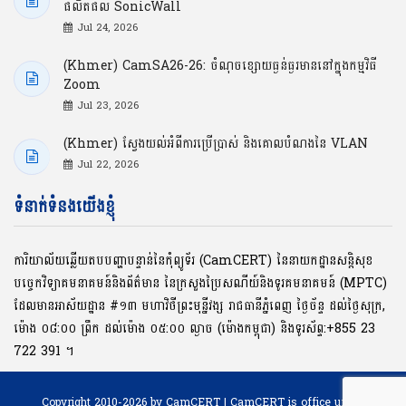
ផលិតផល SonicWall
Jul 24, 2026
(Khmer) CamSA26-26: ចំណុចខ្សោយធ្ងន់ធ្ងរមាននៅក្នុងកម្មវិធី
Zoom
Jul 23, 2026
(Khmer) ស្វែងយល់អំពីការប្រើប្រាស់ និងគោលបំណងនៃ VLAN
Jul 22, 2026
ទំនាក់ទំនងយើងខ្ញុំ
ការិយាល័យឆ្លើយតបបញ្ហាបន្ទាន់នៃកុំព្យូទ័រ (CamCERT) នៃនាយកដ្ឋានសន្តិសុខ
បច្ចេកវិទ្យាគមនាគមន៍និងព័ត៌មាន នៃក្រសួងប្រៃសណីយ៍និងទូរគមនាគមន៍ (MPTC)
ដែលមានអាស័យដ្ឋាន #១៣ មហាវិថីព្រះមុនី្នវង្ស រាជធានីភ្នំពេញ ថ្ងៃច័ន្ទ ដល់ថ្ងៃសុក្រ,
ម៉ោង ០៨:០០ ​ព្រឹក ដល់ម៉ោង ០៥:០០ ល្ងាច (ម៉ោងកម្ពុជា) និងទូរស័ព្ទ:+855 23
722 391 ។
Copyright 2010-2026 by CamCERT | CamCERT is office under