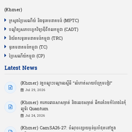
(Khmer)
ក្រសួងប្រៃសណីយ៍ និងទូរគមនាគមន៍ (MPTC)
បណ្ឌិត្យសភាបច្ចេកវិទ្យាឌីជីថលកម្ពុជា (CADT)
និយ័តករទូរគមនាគមន៍កម្ពុជា (TRC)
ទូរគមនាគមន៍កម្ពុជា (TC)
ប្រៃសណីយ៍កម្ពុជា (CP)
Latest News
(Khmer) វគ្គបណ្ដុះបណ្ដាលស្ដីពី “លំហាត់សាយប័រក្រុមខៀវ”
Jul 29, 2026
(Khmer) ការការពារសោសម្ងាត់ និងលេខសម្ងាត់ ពីការគំរាមកំហែងនៃកុំ
ព្យូទ័រ Quantum
Jul 24, 2026
(Khmer) CamSA26-27: ចំណុចខ្សោយធ្ងន់ធ្ងរបំផុតនៅក្នុង