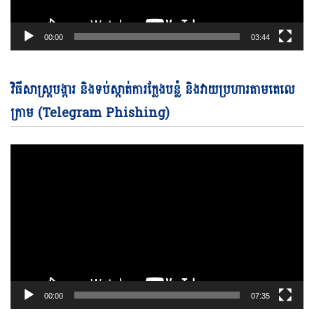
00:00
03:44
Vi
វិធីសាស្ត្របង្ការ និងទប់ស្កាត់ការក្លែងបន្លំ និងវាយប្រហារតាមតេលេ
Pl
ក្រាម (Telegram Phishing)
00:00
07:35