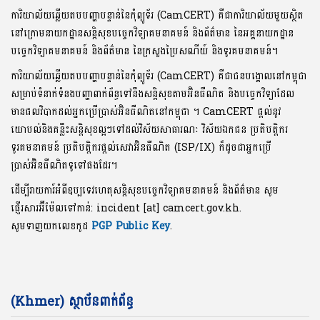
ការិយាល័យឆ្លើយតបបញ្ហាបន្ទាន់នៃកុំព្យូទ័រ (CamCERT) គឺជាការិយាល័យមួយស្ថិត
នៅក្រោមនាយកដ្ឋានសន្តិសុខបច្ចេកវិទ្យាគមនាគមន៍ និងព័ត៌មាន នៃអគ្គនាយកដ្ឋាន
បច្ចេកវិទ្យាគមនាគមន៍ និងព័ត៌មាន នៃក្រសួងប្រៃសណីយ៍ និងទូរគមនាគមន៍។
ការិយាល័យឆ្លើយតបបញ្ហាបន្ទាន់នៃកុំព្យូទ័រ (CamCERT) គឺជាជនបង្គោលនៅកម្ពុជា
សម្រាប់ទំនាក់ទំនងបញ្ហាពាក់ព័ន្ធទៅនឹងសន្តិសុខតាមអ៊ិនធឺណិត និងបច្ចេកវិទ្យាដែល
មានផលវិបាកដល់អ្នកប្រើប្រាស់អ៊ិនធឺណិតនៅកម្ពុជា ។ CamCERT ផ្តល់នូវ
យោបល់និងគន្លឹះសន្តិសុខល្អៗទៅដល់វិស័យសាធារណៈ វិស័យឯកជន ប្រតិបត្តិករ
ទូរគមនាគមន៍ ប្រតិបត្តិករផ្តល់សេវាអ៊ិនធឺណិត (ISP/IX) ក៏ដូចជាអ្នកប្រើ
ប្រាស់អ៊ិនធឺណិតទូទៅផងដែរ។
ដើម្បីរាយការ៍អំពីឧប្បទេវហេតុសន្តិសុខបច្ចេកវិទ្យាគមនាគមន៍ និងព័ត៌មាន សូម
ផ្ញើរសារអ៊ីម៉ែលទៅកាន់: incident [at] camcert.gov.kh.
សូមទាញយកលេខកូដ
PGP Public Key
.
(Khmer) ស្ថាប័នពាក់ព័ន្ធ