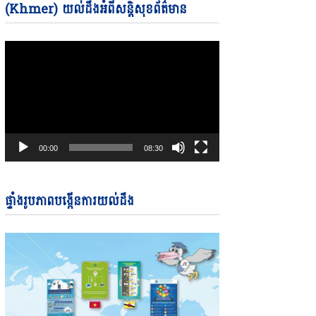
Video
(Khmer) យល់ដឹងអំពីសន្តិសុខព័ត៌មាន
Player
00:00
08:30
ផ្ទាំងរូបភាពបង្កើនការយល់ដឹង