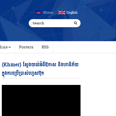
Khmer
English
line
Posters
RSS
Video
(Khmer) ស្វែងយល់អំពីឱកាស និងហានិភ័យ
Player
ក្នុងការប្រើប្រាស់ហ្វេសប៊ុក