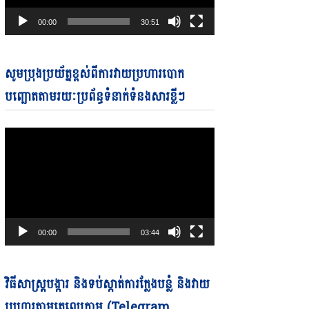
00:00
30:51
Video
សូមប្រុងប្រយ័ត្នខ្ពស់ពីការវាយប្រហារបោក
Player
បញ្ឆោតតាមរយៈប្រព័ន្ធទំនាក់ទំនងសារខ្លីៗ
00:00
03:44
Video
វិធីសាស្ត្របង្ការ និងទប់ស្កាត់ការក្លែងបន្លំ និងវាយ
Player
ប្រហារតាមតេលេក្រាម (Telegram