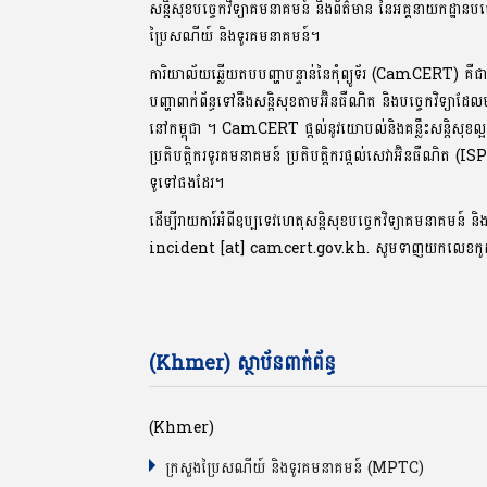
សន្តិសុខបច្ចេកវិទ្យាគមនាគមន៍ និងព័ត៌មាន នៃអគ្គនាយកដ្ឋានបច
ប្រៃសណីយ៍ និងទូរគមនាគមន៍។
ការិយាល័យឆ្លើយតបបញ្ហាបន្ទាន់នៃកុំព្យូទ័រ (CamCERT) គឺជ
បញ្ហាពាក់ព័ន្ធទៅនឹងសន្តិសុខតាមអ៊ិនធឺណិត និងបច្ចេកវិទ្យាដែ
នៅកម្ពុជា ។ CamCERT ផ្តល់នូវយោបល់និងគន្លឹះសន្តិសុ
ប្រតិបត្តិករទូរគមនាគមន៍ ប្រតិបត្តិករផ្តល់សេវាអ៊ិនធឺណិត (IS
ទូទៅផងដែរ។
ដើម្បីរាយការ៍អំពីឧប្បទេវហេតុសន្តិសុខបច្ចេកវិទ្យាគមនាគមន៍ និ
incident [at] camcert.gov.kh. សូមទាញយកលេខក
(Khmer) ស្ថាប័នពាក់ព័ន្ធ
(Khmer)
ក្រសួងប្រៃសណីយ៍ និងទូរគមនាគមន៍ (MPTC)