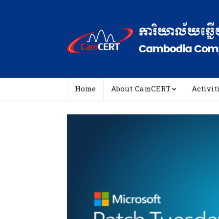
Home
About CamCERT
Activit