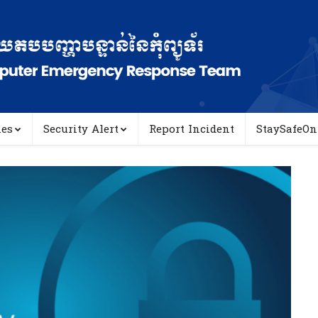
ies
Security Alert
Report Incident
StaySafeOn