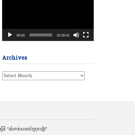
00:00
01:00:41
Archives
Archives
ដីពី “លំហាត់សាយប័រក្រុមខៀវ”