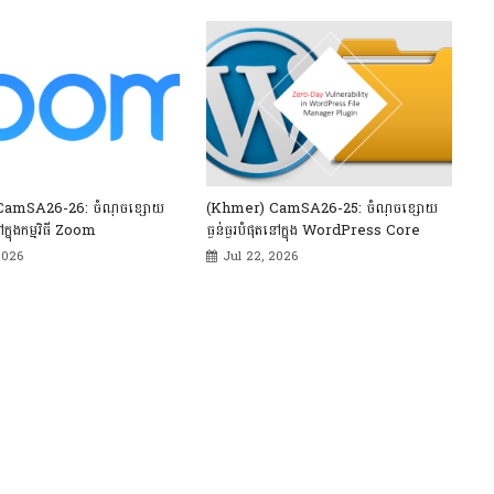
CamSA26-26: ចំណុចខ្សោយ
(Khmer) CamSA26-25: ចំណុចខ្សោយ
ៅក្នុងកម្មវិធី Zoom
ធ្ងន់ធ្ងរបំផុតនៅក្នុង WordPress Core
2026
Jul 22, 2026