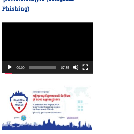
Phishing)
00:00
07:35