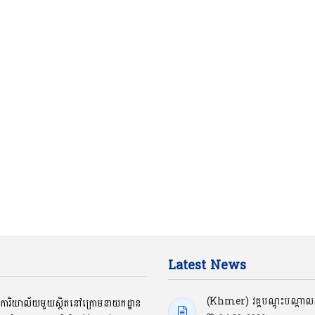
Latest News
(Khmer) វគ្គបណ្ដុះបណ្ដាលស្
ជាការិយាល័យមួយស្ថិតនៅក្រោមនាយកដ្ឋាន