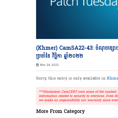
(Khmer) CamSA22-43: ចំណុចខ្សោយធ្ងន
ប្រចាំខែ វិច្ឆិកា ឆ្នាំ២០២២
Nov 24, 2022
Sorry, this entry is only available in
Khme
***Disclaimer: CamCERT own some of the content. Ou
information related to security to everyone. Even t
we make no responsibility nor warranty since ever
More From Category