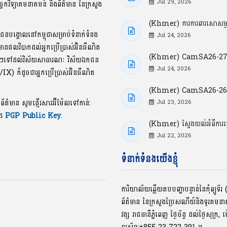
Jul 29, 2026
្ចេកវិទ្យាគមនាគមន៍ និងព័ត៌មាន នៃក្រសួង
(Khmer) ការការពារសោសម្ងាត
ាជនបង្គោលនៅកម្ពុជាសម្រាប់ទំនាក់ទំនង
Jul 24, 2026
លមានផលវិបាកដល់អ្នកប្រើប្រាស់អ៊ិនធឺណិត
(Khmer) CamSA26-27: ចំ
ខល្អៗទៅដល់វិស័យសាធារណៈ វិស័យឯកជន
Jul 24, 2026
P/IX) ក៏ដូចជាអ្នកប្រើប្រាស់អ៊ិនធឺណិត
(Khmer) CamSA26-26: ចំណុ
ងព័ត៌មាន សូមផ្ញើរសារអ៊ីម៉ែលទៅកាន់:
Jul 23, 2026
ូដ
PGP Public Key
.
(Khmer) ស្វែងយល់អំពីការ
Jul 22, 2026
ទំនាក់ទំនងយើងខ្ញុំ
ការិយាល័យឆ្លើយតបបញ្ហាបន្ទាន់នៃកុំព្យូ
ព័ត៌មាន នៃក្រសួងប្រៃសណីយ៍និងទូរគមន
វង្ស រាជធានីភ្នំពេញ ថ្ងៃច័ន្ទ ដល់ថ្ងៃសុក