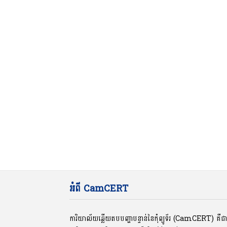
អំពី CamCERT
ការិយាល័យឆ្លើយតបបញ្ហាបន្ទាន់នៃកុំព្យូទ័រ (CamCERT) គឺ