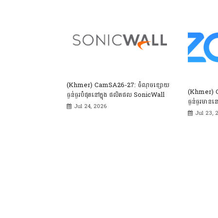
(Khmer) CamSA26-27: ចំណុចខ្សោយ
(Khmer) 
ធ្ងន់ធ្ងរបំផុតនៅក្នុង ផលិតផល SonicWall
ធ្ងន់ធ្ងរមានន
Jul 24, 2026
Jul 23, 