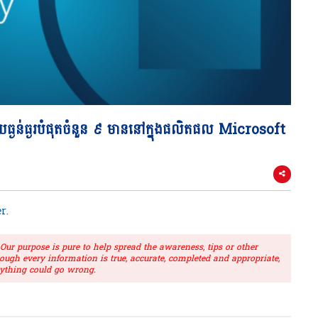
់ធ្ងរបំផុតចំនួន ៩ មាននៅក្នុងផលិតផល Microsoft
r
.
r purpose is pure to help spread the awareness, tips or other
hough every information is true, accurate, completed and appropriate,
ything could go wrong.