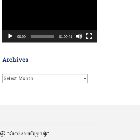
00:00
01:00:41
Archives
Archives
ដីពី “លំហាត់សាយប័រក្រុមខៀវ”