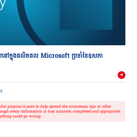
ៅក្នុងផលិតផល Microsoft ប្រចាំខែឧសភា
r
.
r purpose is pure to help spread the awareness, tips or other
hough every information is true, accurate, completed and appropriate,
ything could go wrong.