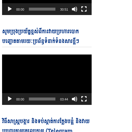
00:00
30:51
Video
សូមប្រុងប្រយ័ត្នខ្ពស់ពីការវាយប្រហារបោក
Player
បញ្ឆោតតាមរយៈប្រព័ន្ធទំនាក់ទំនងសារខ្លីៗ
00:00
03:44
Video
វិធីសាស្ត្របង្ការ និងទប់ស្កាត់ការក្លែងបន្លំ និងវាយ
Player
ប្រហារតាមតេលេក្រាម (Telegram