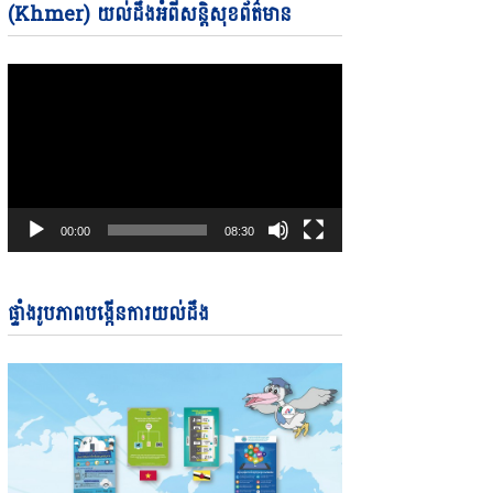
Video
(Khmer) យល់ដឹងអំពីសន្តិសុខព័ត៌មាន
Player
00:00
08:30
ផ្ទាំងរូបភាពបង្កើនការយល់ដឹង