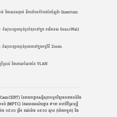
់ និងលេខសម្ងាត់ ពីការគំរាមកំហែងនៃកុំព្យូទ័រ Quantum
ណុចខ្សោយធ្ងន់ធ្ងរបំផុតនៅក្នុង ផលិតផល SonicWall
ចខ្សោយធ្ងន់ធ្ងរមាននៅក្នុងកម្មវិធី Zoom
ប្រើប្រាស់ និងគោលបំណងនៃ VLAN
ទ័រ (CamCERT) នៃនាយកដ្ឋានសន្តិសុខបច្ចេកវិទ្យាគមនាគមន៍និង
ាគមន៍ (MPTC) ដែលមានអាស័យដ្ឋាន #១៣ មហាវិថីព្រះមុនី្ន
្រ, ម៉ោង ០៨:០០ ​ព្រឹក ដល់ម៉ោង ០៥:០០ ល្ងាច (ម៉ោងកម្ពុជា) និង