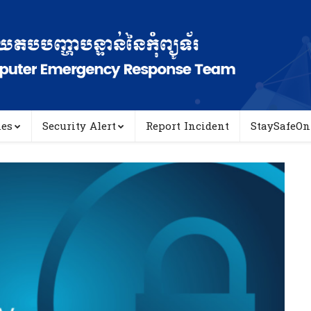
ies
Security Alert
Report Incident
StaySafeOn