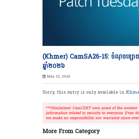
(Khmer) CamSA26-15: ចំណុចខ្សោយន
ឆ្នាំ២០២៦
May 22, 2026
Sorry, this entry is only available in
Khme
***Disclaimer: CamCERT own some of the content. Ou
information related to security to everyone. Even t
we make no responsibility nor warranty since ever
More From Category