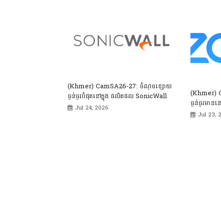
(Khmer) CamSA26-27: ចំណុចខ្សោយ
(Khmer) 
ធ្ងន់ធ្ងរបំផុតនៅក្នុង ផលិតផល SonicWall
ធ្ងន់ធ្ងរមានន
Jul 24, 2026
Jul 23, 