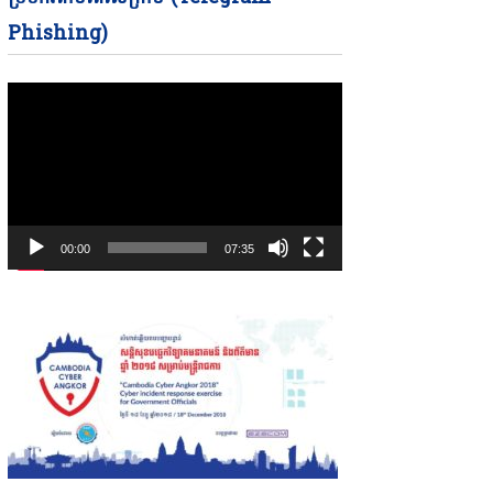
Phishing)
00:00
07:35