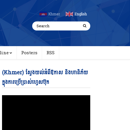
Khmer
English
line
Posters
RSS
Video
(Khmer) ស្វែងយល់អំពីឱកាស និងហានិភ័យ
Player
ក្នុងការប្រើប្រាស់ហ្វេសប៊ុក