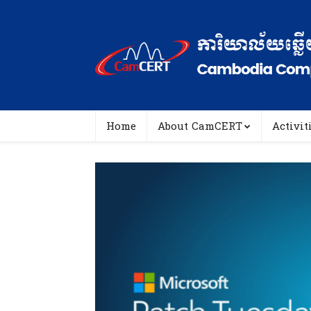
Home
About CamCERT
Activit