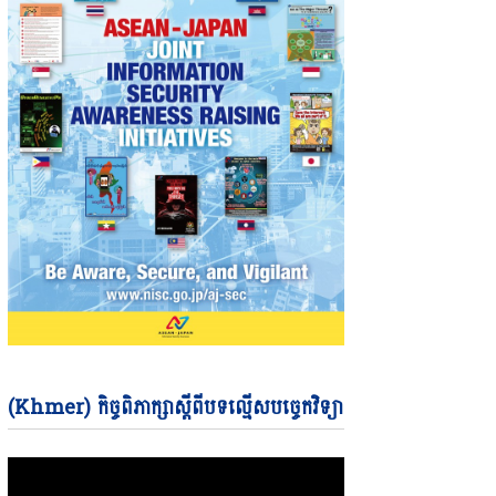
Video
(Khmer) កិច្ចពិភាក្សាស្តីពីបទល្មើសបច្ចេកវិទ្យា
Player