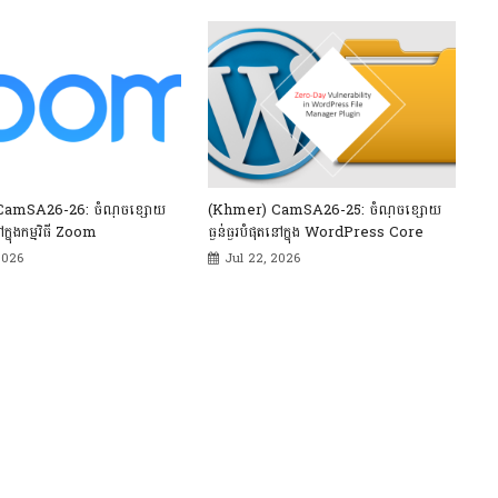
CamSA26-26: ចំណុចខ្សោយ
(Khmer) CamSA26-25: ចំណុចខ្សោយ
ៅក្នុងកម្មវិធី Zoom
ធ្ងន់ធ្ងរបំផុតនៅក្នុង WordPress Core
2026
Jul 22, 2026