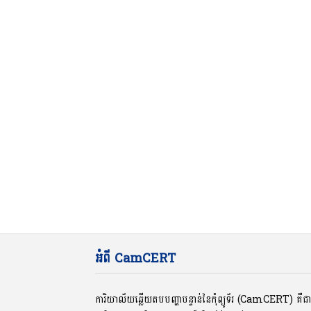
អំពី CamCERT
ការិយាល័យឆ្លើយតបបញ្ហាបន្ទាន់នៃកុំព្យូទ័រ (CamCERT) គឺ