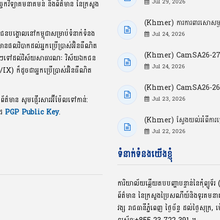
Jul 29, 2026
្ចេកវិទ្យាគមនាគមន៍ និងព័ត៌មាន នៃក្រសួង
(Khmer) ការការពារសោសម្ងាត
ាជនបង្គោលនៅកម្ពុជាសម្រាប់ទំនាក់ទំនង
Jul 24, 2026
លមានផលវិបាកដល់អ្នកប្រើប្រាស់អ៊ិនធឺណិត
(Khmer) CamSA26-27: ចំ
ខល្អៗទៅដល់វិស័យសាធារណៈ វិស័យឯកជន
Jul 24, 2026
P/IX) ក៏ដូចជាអ្នកប្រើប្រាស់អ៊ិនធឺណិត
(Khmer) CamSA26-26: ចំណុ
ងព័ត៌មាន សូមផ្ញើរសារអ៊ីម៉ែលទៅកាន់:
Jul 23, 2026
ូដ
PGP Public Key
.
(Khmer) ស្វែងយល់អំពីការ
Jul 22, 2026
ទំនាក់ទំនងយើងខ្ញុំ
ការិយាល័យឆ្លើយតបបញ្ហាបន្ទាន់នៃកុំព្យូ
ព័ត៌មាន នៃក្រសួងប្រៃសណីយ៍និងទូរគមន
វង្ស រាជធានីភ្នំពេញ ថ្ងៃច័ន្ទ ដល់ថ្ងៃសុក