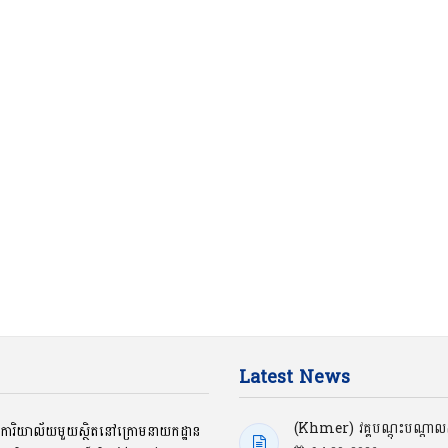
Latest News
(Khmer) វគ្គបណ្ដុះបណ្ដាលស្
ជាការិយាល័យមួយស្ថិតនៅក្រោមនាយកដ្ឋាន