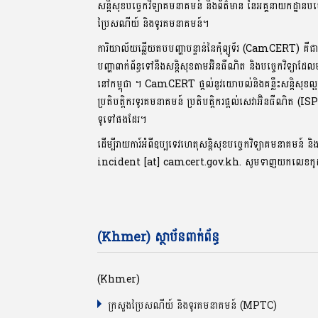
សន្តិសុខបច្ចេកវិទ្យាគមនាគមន៍ និងព័ត៌មាន នៃអគ្គនាយកដ្ឋានបច
ប្រៃសណីយ៍ និងទូរគមនាគមន៍។
ការិយាល័យឆ្លើយតបបញ្ហាបន្ទាន់នៃកុំព្យូទ័រ (CamCERT) គឺជ
បញ្ហាពាក់ព័ន្ធទៅនឹងសន្តិសុខតាមអ៊ិនធឺណិត និងបច្ចេកវិទ្យាដែ
នៅកម្ពុជា ។ CamCERT ផ្តល់នូវយោបល់និងគន្លឹះសន្តិសុ
ប្រតិបត្តិករទូរគមនាគមន៍ ប្រតិបត្តិករផ្តល់សេវាអ៊ិនធឺណិត (IS
ទូទៅផងដែរ។
ដើម្បីរាយការ៍អំពីឧប្បទេវហេតុសន្តិសុខបច្ចេកវិទ្យាគមនាគមន៍ និ
incident [at] camcert.gov.kh. សូមទាញយកលេខក
(Khmer) ស្ថាប័នពាក់ព័ន្ធ
(Khmer)
ក្រសួងប្រៃសណីយ៍ និងទូរគមនាគមន៍ (MPTC)