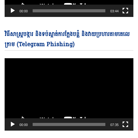
00:00
03:44
Vi
វិធីសាស្ត្របង្ការ និងទប់ស្កាត់ការក្លែងបន្លំ និងវាយប្រហារតាមតេលេ
Pl
ក្រាម (Telegram Phishing)
00:00
07:35