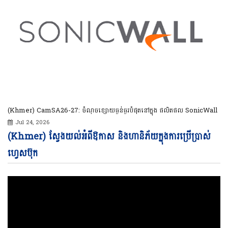
(Khmer) CamSA26-27: ចំណុចខ្សោយធ្ងន់ធ្ងរបំផុតនៅក្នុង ផលិតផល SonicWall
Jul 24, 2026
Vi
(Khmer) ស្វែងយល់អំពីឱកាស និងហានិភ័យក្នុងការប្រើប្រាស់
Pl
ហ្វេសប៊ុក