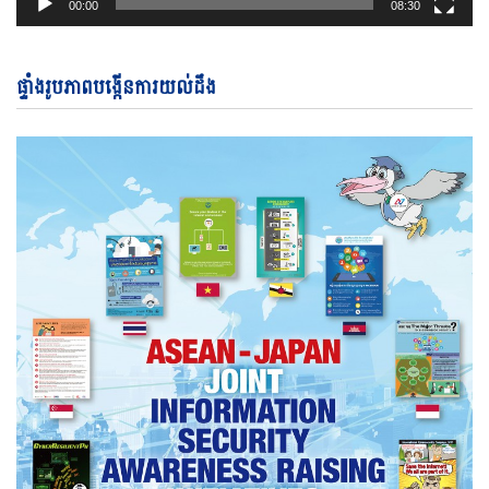
00:00
08:30
ផ្ទាំងរូបភាពបង្កើនការយល់ដឹង