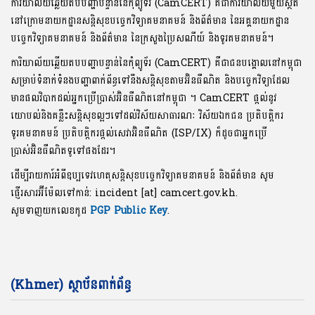
ការិយាល័យឆ្លើយតបបញ្ហាបន្ទាន់នៃកុំព្យូទ័រ (CamCERT) គឺជាការិយាល័យមួយស្ថិត
នៅក្រោមនាយកដ្ឋានសន្តិសុខបច្ចេកវិទ្យាគមនាគមន៍ និងព័ត៌មាន នៃអគ្គនាយកដ្ឋាន
បច្ចេកវិទ្យាគមនាគមន៍ និងព័ត៌មាន នៃក្រសួងប្រៃសណីយ៍ និងទូរគមនាគមន៍។
ការិយាល័យឆ្លើយតបបញ្ហាបន្ទាន់នៃកុំព្យូទ័រ (CamCERT) គឺជាជនបង្គោលនៅកម្ពុជា
សម្រាប់ទំនាក់ទំនងបញ្ហាពាក់ព័ន្ធទៅនឹងសន្តិសុខតាមអ៊ិនធឺណិត និងបច្ចេកវិទ្យាដែល
មានផលវិបាកដល់អ្នកប្រើប្រាស់អ៊ិនធឺណិតនៅកម្ពុជា ។ CamCERT ផ្តល់នូវ
យោបល់និងគន្លឹះសន្តិសុខល្អៗទៅដល់វិស័យសាធារណៈ វិស័យឯកជន ប្រតិបត្តិករ
ទូរគមនាគមន៍ ប្រតិបត្តិករផ្តល់សេវាអ៊ិនធឺណិត (ISP/IX) ក៏ដូចជាអ្នកប្រើ
ប្រាស់អ៊ិនធឺណិតទូទៅផងដែរ។
ដើម្បីរាយការ៍អំពីឧប្បទេវហេតុសន្តិសុខបច្ចេកវិទ្យាគមនាគមន៍ និងព័ត៌មាន សូម
ផ្ញើរសារអ៊ីម៉ែលទៅកាន់: incident [at] camcert.gov.kh.
សូមទាញយកលេខកូដ
PGP Public Key
.
(Khmer) ស្ថាប័នពាក់ព័ន្ធ