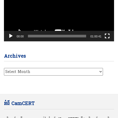
00:00
01:00:41
Archives
Archives
អំពី CamCERT