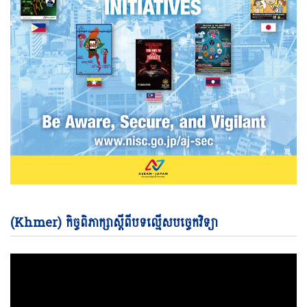
Vi
(Khmer) កិច្ចពិភាក្សាស្តីពីបទល្មើសបច្ចេកវិទ្យា
Pl