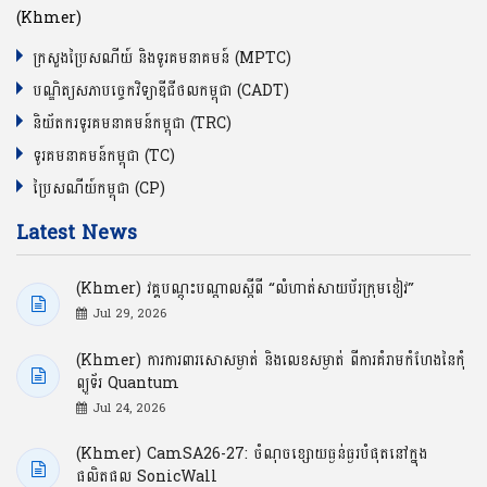
(Khmer)
ក្រសួងប្រៃសណីយ៍ និងទូរគមនាគមន៍ (MPTC)
បណ្ឌិត្យសភាបច្ចេកវិទ្យាឌីជីថលកម្ពុជា (CADT)
និយ័តករទូរគមនាគមន៍កម្ពុជា (TRC)
ទូរគមនាគមន៍កម្ពុជា (TC)
ប្រៃសណីយ៍កម្ពុជា (CP)
Latest News
(Khmer) វគ្គបណ្ដុះបណ្ដាលស្ដីពី “លំហាត់សាយប័រក្រុមខៀវ”
Jul 29, 2026
(Khmer) ការការពារសោសម្ងាត់ និងលេខសម្ងាត់ ពីការគំរាមកំហែងនៃកុំ
ព្យូទ័រ Quantum
Jul 24, 2026
(Khmer) CamSA26-27: ចំណុចខ្សោយធ្ងន់ធ្ងរបំផុតនៅក្នុង
ផលិតផល SonicWall