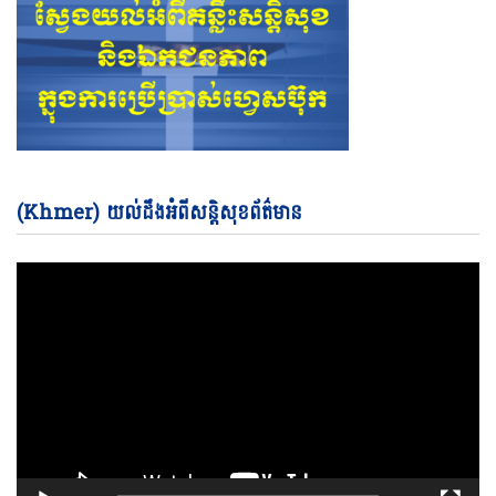
Vi
(Khmer) យល់ដឹងអំពីសន្តិសុខព័ត៌មាន
Pl