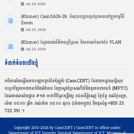
Jul 24, 2026
(Khmer) CamSA26-26: ចំណុចខ្សោយធ្ងន់ធ្ងរមាននៅក្នុងកម្មវិធី
Zoom
Jul 23, 2026
(Khmer) ស្វែងយល់អំពីការប្រើប្រាស់ និងគោលបំណងនៃ VLAN
Jul 22, 2026
ទំនាក់ទំនងយើងខ្ញុំ
ការិយាល័យឆ្លើយតបបញ្ហាបន្ទាន់នៃកុំព្យូទ័រ (CamCERT) នៃនាយកដ្ឋានសន្តិសុខ
បច្ចេកវិទ្យាគមនាគមន៍និងព័ត៌មាន នៃក្រសួងប្រៃសណីយ៍និងទូរគមនាគមន៍ (MPTC)
ដែលមានអាស័យដ្ឋាន #១៣ មហាវិថីព្រះមុនី្នវង្ស រាជធានីភ្នំពេញ ថ្ងៃច័ន្ទ ដល់ថ្ងៃសុក្រ,
ម៉ោង ០៨:០០ ​ព្រឹក ដល់ម៉ោង ០៥:០០ ល្ងាច (ម៉ោងកម្ពុជា) និងទូរស័ព្ទ:+855 23
722 391 ។
Copyright 2010-2026 by CamCERT | CamCERT is office under
Department of ICT Security,
General Department of ICT, Ministry of