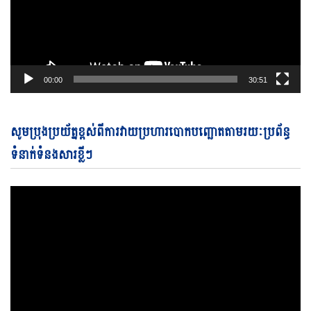
00:00
30:51
Vi
សូមប្រុងប្រយ័ត្នខ្ពស់ពីការវាយប្រហារបោកបញ្ឆោតតាមរយៈប្រព័ន្ធ
Pl
ទំនាក់ទំនងសារខ្លីៗ