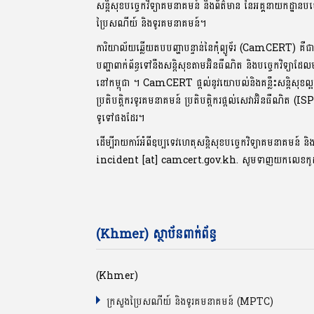
សន្តិសុខបច្ចេកវិទ្យាគមនាគមន៍ និងព័ត៌មាន នៃអគ្គនាយកដ្ឋានបច
ប្រៃសណីយ៍ និងទូរគមនាគមន៍។
ការិយាល័យឆ្លើយតបបញ្ហាបន្ទាន់នៃកុំព្យូទ័រ (CamCERT) គឺជ
បញ្ហាពាក់ព័ន្ធទៅនឹងសន្តិសុខតាមអ៊ិនធឺណិត និងបច្ចេកវិទ្យាដែ
នៅកម្ពុជា ។ CamCERT ផ្តល់នូវយោបល់និងគន្លឹះសន្តិសុ
ប្រតិបត្តិករទូរគមនាគមន៍ ប្រតិបត្តិករផ្តល់សេវាអ៊ិនធឺណិត (IS
ទូទៅផងដែរ។
ដើម្បីរាយការ៍អំពីឧប្បទេវហេតុសន្តិសុខបច្ចេកវិទ្យាគមនាគមន៍ និ
incident [at] camcert.gov.kh. សូមទាញយកលេខក
(Khmer) ស្ថាប័នពាក់ព័ន្ធ
(Khmer)
ក្រសួងប្រៃសណីយ៍ និងទូរគមនាគមន៍ (MPTC)