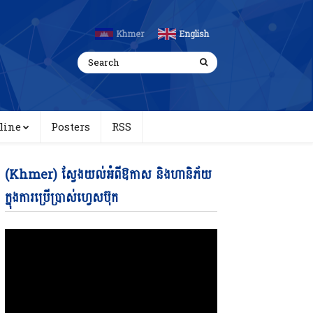
Khmer
English
line
Posters
RSS
Video
(Khmer) ស្វែងយល់អំពីឱកាស និងហានិភ័យ
Player
ក្នុងការប្រើប្រាស់ហ្វេសប៊ុក