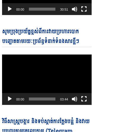
00:00
30:51
Video
សូមប្រុងប្រយ័ត្នខ្ពស់ពីការវាយប្រហារបោក
Player
បញ្ឆោតតាមរយៈប្រព័ន្ធទំនាក់ទំនងសារខ្លីៗ
00:00
03:44
Video
វិធីសាស្ត្របង្ការ និងទប់ស្កាត់ការក្លែងបន្លំ និងវាយ
Player
ប្រហារតាមតេលេក្រាម (Telegram