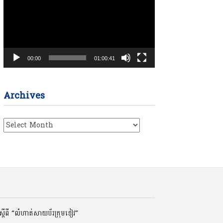
00:00
01:00:41
Archives
Archives
ដីពី “លំហាត់សាយប័រក្រុមខៀវ”