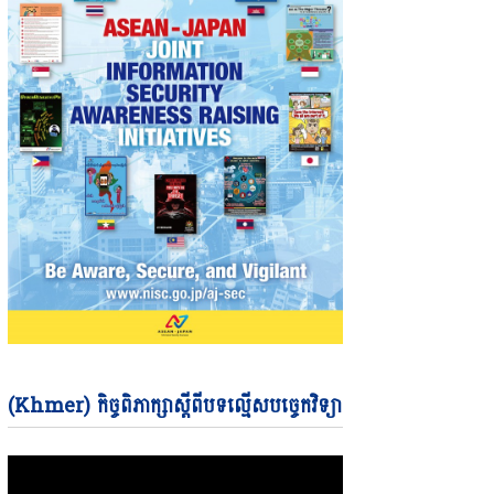
Video
(Khmer) កិច្ចពិភាក្សាស្តីពីបទល្មើសបច្ចេកវិទ្យា
Player