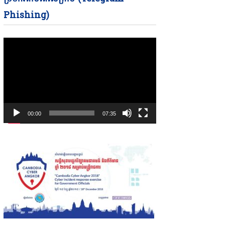
Phishing)
00:00
07:35