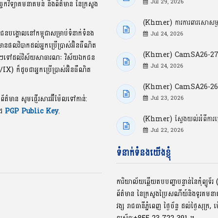
Jul 29, 2026
្ចេកវិទ្យាគមនាគមន៍ និងព័ត៌មាន នៃក្រសួង
(Khmer) ការការពារសោសម្ងាត
ាជនបង្គោលនៅកម្ពុជាសម្រាប់ទំនាក់ទំនង
Jul 24, 2026
លមានផលវិបាកដល់អ្នកប្រើប្រាស់អ៊ិនធឺណិត
(Khmer) CamSA26-27: ចំ
ខល្អៗទៅដល់វិស័យសាធារណៈ វិស័យឯកជន
Jul 24, 2026
P/IX) ក៏ដូចជាអ្នកប្រើប្រាស់អ៊ិនធឺណិត
(Khmer) CamSA26-26: ចំណុ
ងព័ត៌មាន សូមផ្ញើរសារអ៊ីម៉ែលទៅកាន់:
Jul 23, 2026
ូដ
PGP Public Key
.
(Khmer) ស្វែងយល់អំពីការ
Jul 22, 2026
ទំនាក់ទំនងយើងខ្ញុំ
ការិយាល័យឆ្លើយតបបញ្ហាបន្ទាន់នៃកុំព្យូ
ព័ត៌មាន នៃក្រសួងប្រៃសណីយ៍និងទូរគមន
វង្ស រាជធានីភ្នំពេញ ថ្ងៃច័ន្ទ ដល់ថ្ងៃសុក