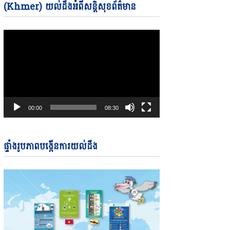
Video
(Khmer) យល់ដឹងអំពីសន្តិសុខព័ត៌មាន
Player
00:00
08:30
ផ្ទាំងរូបភាពបង្កើនការយល់ដឹង