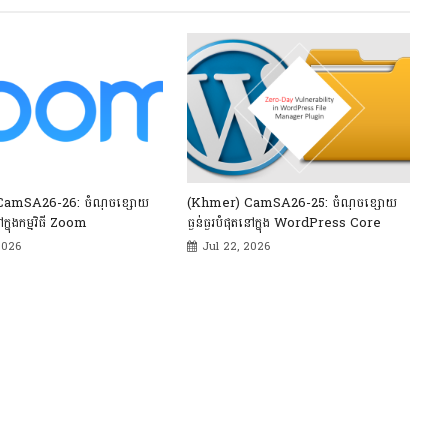
CamSA26-26: ចំណុចខ្សោយ
(Khmer) CamSA26-25: ចំណុចខ្សោយ
ៅក្នុងកម្មវិធី Zoom
ធ្ងន់ធ្ងរបំផុតនៅក្នុង WordPress Core
2026
Jul 22, 2026