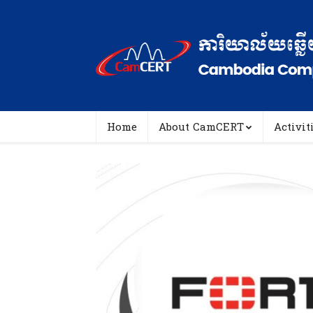
Home
About CamCERT
Activit