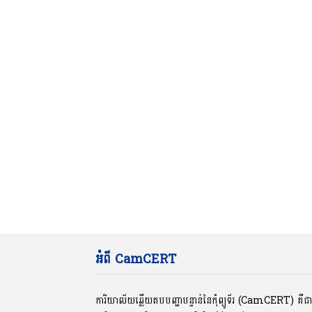
អំពី CamCERT
ការិយាល័យឆ្លើយតបបញ្ហាបន្ទាន់នៃកុំព្យូទ័រ (CamCERT) គឺ