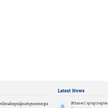
Latest News
(Khmer) វគ្គបណ្ដុះបណ្ដាលស្
ជាការិយាល័យមួយស្ថិតនៅក្រោមនាយកដ្ឋាន