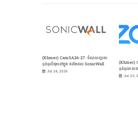
(Khmer) CamSA26-27: ចំណុចខ្សោយ
(Khmer) 
ធ្ងន់ធ្ងរបំផុតនៅក្នុង ផលិតផល SonicWall
ធ្ងន់ធ្ងរមានន
Jul 24, 2026
Jul 23, 