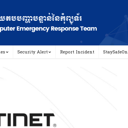
ies
Security Alert
Report Incident
StaySafeOn