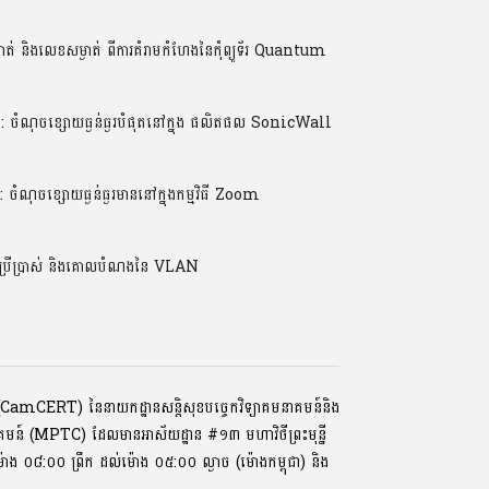
់ និងលេខសម្ងាត់ ពីការគំរាមកំហែងនៃកុំព្យូទ័រ Quantum
ណុចខ្សោយធ្ងន់ធ្ងរបំផុតនៅក្នុង ផលិតផល SonicWall
ចខ្សោយធ្ងន់ធ្ងរមាននៅក្នុងកម្មវិធី Zoom
ប្រើប្រាស់ និងគោលបំណងនៃ VLAN
ទ័រ (CamCERT) នៃនាយកដ្ឋានសន្តិសុខបច្ចេកវិទ្យាគមនាគមន៍និង
ាគមន៍ (MPTC) ដែលមានអាស័យដ្ឋាន #១៣ មហាវិថីព្រះមុនី្ន
្រ, ម៉ោង ០៨:០០ ​ព្រឹក ដល់ម៉ោង ០៥:០០ ល្ងាច (ម៉ោងកម្ពុជា) និង