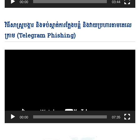
00:00
03:44
Vi
វិធីសាស្ត្របង្ការ និងទប់ស្កាត់ការក្លែងបន្លំ និងវាយប្រហារតាមតេលេ
Pl
ក្រាម (Telegram Phishing)
00:00
07:35