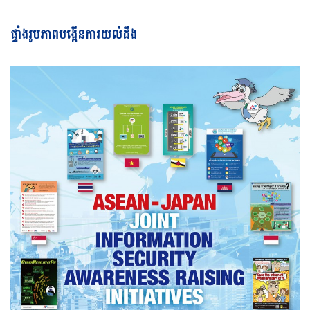
ផ្ទាំងរូបភាពបង្កើនការយល់ដឹង