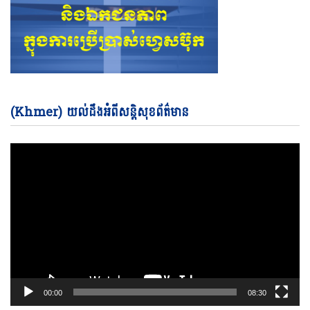
Vi
(Khmer) យល់ដឹងអំពីសន្តិសុខព័ត៌មាន
Pl
00:00
08:30