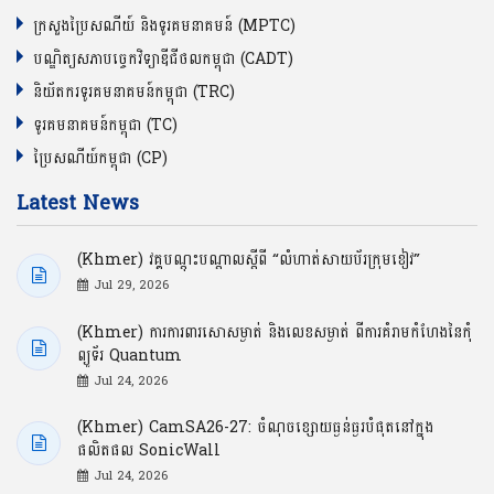
ក្រសួងប្រៃសណីយ៍ និងទូរគមនាគមន៍ (MPTC)
បណ្ឌិត្យសភាបច្ចេកវិទ្យាឌីជីថលកម្ពុជា (CADT)
និយ័តករទូរគមនាគមន៍កម្ពុជា (TRC)
ទូរគមនាគមន៍កម្ពុជា (TC)
ប្រៃសណីយ៍កម្ពុជា (CP)
Latest News
(Khmer) វគ្គបណ្ដុះបណ្ដាលស្ដីពី “លំហាត់សាយប័រក្រុមខៀវ”
Jul 29, 2026
(Khmer) ការការពារសោសម្ងាត់ និងលេខសម្ងាត់ ពីការគំរាមកំហែងនៃកុំ
ព្យូទ័រ Quantum
Jul 24, 2026
(Khmer) CamSA26-27: ចំណុចខ្សោយធ្ងន់ធ្ងរបំផុតនៅក្នុង
ផលិតផល SonicWall
Jul 24, 2026