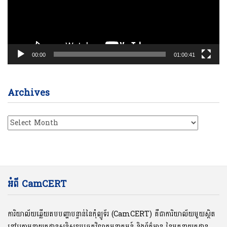
00:00
01:00:41
Archives
Archives
អំពី CamCERT
ការិយាល័យឆ្លើយតបបញ្ហាបន្ទាន់នៃកុំព្យូទ័រ (CamCERT) គឺជាការិយាល័យមួយស្ថិត
នៅក្រោមនាយកដ្ឋានសន្តិសុខបច្ចេកវិទ្យាគមនាគមន៍ និងព័ត៌មាន នៃអគ្គនាយកដ្ឋាន