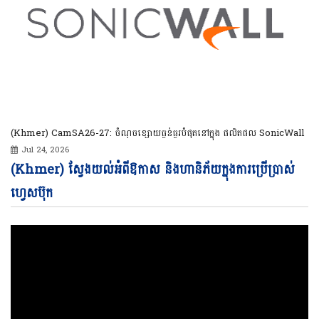
(Khmer) CamSA26-27: ចំណុចខ្សោយធ្ងន់ធ្ងរបំផុតនៅក្នុង ផលិតផល SonicWall
Jul 24, 2026
Vi
(Khmer) ស្វែងយល់អំពីឱកាស និងហានិភ័យក្នុងការប្រើប្រាស់
Pl
ហ្វេសប៊ុក