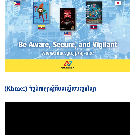
Vi
(Khmer) កិច្ចពិភាក្សាស្តីពីបទល្មើសបច្ចេកវិទ្យា
Pl