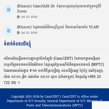
(Khmer) CamSA26-26: ចំណុចខ្សោយធ្ងន់ធ្ងរមាននៅក្នុងកម្មវិធី
Zoom
Jul 23, 2026
(Khmer) ស្វែងយល់អំពីការប្រើប្រាស់ និងគោលបំណងនៃ VLAN
Jul 22, 2026
ទំនាក់ទំនងយើងខ្ញុំ
ការិយាល័យឆ្លើយតបបញ្ហាបន្ទាន់នៃកុំព្យូទ័រ (CamCERT) នៃនាយកដ្ឋានសន្តិសុខ
បច្ចេកវិទ្យាគមនាគមន៍និងព័ត៌មាន នៃក្រសួងប្រៃសណីយ៍និងទូរគមនាគមន៍ (MPTC)
ដែលមានអាស័យដ្ឋាន #១៣ មហាវិថីព្រះមុនី្នវង្ស រាជធានីភ្នំពេញ ថ្ងៃច័ន្ទ ដល់ថ្ងៃសុក្រ,
ម៉ោង ០៨:០០ ​ព្រឹក ដល់ម៉ោង ០៥:០០ ល្ងាច (ម៉ោងកម្ពុជា) និងទូរស័ព្ទ:+855 23
722 391 ។
Copyright 2010-2026 by CamCERT | CamCERT is office under
Department of ICT Security,
General Department of ICT, Ministry of
Posts and Telecommunications (MPTC)