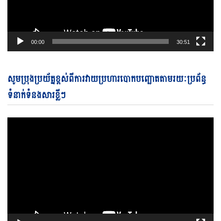
00:00
30:51
Vi
សូមប្រុងប្រយ័ត្នខ្ពស់ពីការវាយប្រហារបោកបញ្ឆោតតាមរយៈប្រព័ន្ធ
Pl
ទំនាក់ទំនងសារខ្លីៗ