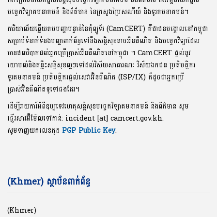
បច្ចេកវិទ្យាគមនាគមន៍ និងព័ត៌មាន នៃក្រសួងប្រៃសណីយ៍ និងទូរគមនាគមន៍។
ការិយាល័យឆ្លើយតបបញ្ហាបន្ទាន់នៃកុំព្យូទ័រ (CamCERT) គឺជាជនបង្គោលនៅកម្ពុជា
សម្រាប់ទំនាក់ទំនងបញ្ហាពាក់ព័ន្ធទៅនឹងសន្តិសុខតាមអ៊ិនធឺណិត និងបច្ចេកវិទ្យាដែល
មានផលវិបាកដល់អ្នកប្រើប្រាស់អ៊ិនធឺណិតនៅកម្ពុជា ។ CamCERT ផ្តល់នូវ
យោបល់និងគន្លឹះសន្តិសុខល្អៗទៅដល់វិស័យសាធារណៈ វិស័យឯកជន ប្រតិបត្តិករ
ទូរគមនាគមន៍ ប្រតិបត្តិករផ្តល់សេវាអ៊ិនធឺណិត (ISP/IX) ក៏ដូចជាអ្នកប្រើ
ប្រាស់អ៊ិនធឺណិតទូទៅផងដែរ។
ដើម្បីរាយការ៍អំពីឧប្បទេវហេតុសន្តិសុខបច្ចេកវិទ្យាគមនាគមន៍ និងព័ត៌មាន សូម
ផ្ញើរសារអ៊ីម៉ែលទៅកាន់: incident [at] camcert.gov.kh.
សូមទាញយកលេខកូដ
PGP Public Key
.
(Khmer) ស្ថាប័នពាក់ព័ន្ធ
(Khmer)