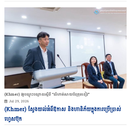
(Khmer) វគ្គបណ្ដុះបណ្ដាលស្ដីពី “លំហាត់សាយប័រក្រុមខៀវ”
Jul 29, 2026
Vi
(Khmer) ស្វែងយល់អំពីឱកាស និងហានិភ័យក្នុងការប្រើប្រាស់
Pl
ហ្វេសប៊ុក