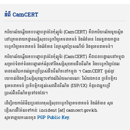
អំពី CamCERT
ការិយាល័យឆ្លើយតបបញ្ហាបន្ទាន់នៃកុំព្យូទ័រ (CamCERT) គឺជាការិយាល័យមួយស្ថិត
នៅក្រោមនាយកដ្ឋានសន្តិសុខបច្ចេកវិទ្យាគមនាគមន៍ និងព័ត៌មាន នៃអគ្គនាយកដ្ឋាន
បច្ចេកវិទ្យាគមនាគមន៍ និងព័ត៌មាន នៃក្រសួងប្រៃសណីយ៍ និងទូរគមនាគមន៍។
ការិយាល័យឆ្លើយតបបញ្ហាបន្ទាន់នៃកុំព្យូទ័រ (CamCERT) គឺជាជនបង្គោលនៅកម្ពុជា
សម្រាប់ទំនាក់ទំនងបញ្ហាពាក់ព័ន្ធទៅនឹងសន្តិសុខតាមអ៊ិនធឺណិត និងបច្ចេកវិទ្យាដែល
មានផលវិបាកដល់អ្នកប្រើប្រាស់អ៊ិនធឺណិតនៅកម្ពុជា ។ CamCERT ផ្តល់នូវ
យោបល់និងគន្លឹះសន្តិសុខល្អៗទៅដល់វិស័យសាធារណៈ វិស័យឯកជន ប្រតិបត្តិករ
ទូរគមនាគមន៍ ប្រតិបត្តិករផ្តល់សេវាអ៊ិនធឺណិត (ISP/IX) ក៏ដូចជាអ្នកប្រើ
ប្រាស់អ៊ិនធឺណិតទូទៅផងដែរ។
ដើម្បីរាយការ៍អំពីឧប្បទេវហេតុសន្តិសុខបច្ចេកវិទ្យាគមនាគមន៍ និងព័ត៌មាន សូម
ផ្ញើរសារអ៊ីម៉ែលទៅកាន់: incident [at] camcert.gov.kh.
សូមទាញយកលេខកូដ
PGP Public Key
.