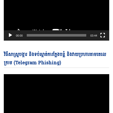
00:00
03:44
Vi
វិធីសាស្ត្របង្ការ និងទប់ស្កាត់ការក្លែងបន្លំ និងវាយប្រហារតាមតេលេ
Pl
ក្រាម (Telegram Phishing)