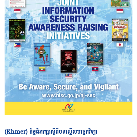
Vi
(Khmer) កិច្ចពិភាក្សាស្តីពីបទល្មើសបច្ចេកវិទ្យា