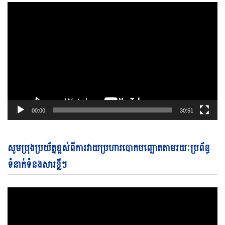
00:00
30:51
Vi
សូមប្រុងប្រយ័ត្នខ្ពស់ពីការវាយប្រហារបោកបញ្ឆោតតាមរយៈប្រព័ន្ធ
Pl
ទំនាក់ទំនងសារខ្លីៗ