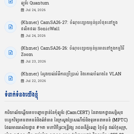
ព្យូទ័រ Quantum
Jul 24, 2026
(Khmer) CamSA26-27: ចំណុចខ្សោយធ្ងន់ធ្ងរបំផុតនៅក្នុង
ផលិតផល SonicWall
Jul 24, 2026
(Khmer) CamSA26-26: ចំណុចខ្សោយធ្ងន់ធ្ងរមាននៅក្នុងកម្មវិធី
Zoom
Jul 23, 2026
(Khmer) ស្វែងយល់អំពីការប្រើប្រាស់ និងគោលបំណងនៃ VLAN
Jul 22, 2026
ទំនាក់ទំនងយើងខ្ញុំ
ការិយាល័យឆ្លើយតបបញ្ហាបន្ទាន់នៃកុំព្យូទ័រ (CamCERT) នៃនាយកដ្ឋានសន្តិសុខ
បច្ចេកវិទ្យាគមនាគមន៍និងព័ត៌មាន នៃក្រសួងប្រៃសណីយ៍និងទូរគមនាគមន៍ (MPTC)
ដែលមានអាស័យដ្ឋាន #១៣ មហាវិថីព្រះមុនី្នវង្ស រាជធានីភ្នំពេញ ថ្ងៃច័ន្ទ ដល់ថ្ងៃសុក្រ,