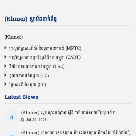
(Khmer) ស្ថាប័នពាក់ព័ន្ធ
(Khmer)
ក្រសួងប្រៃសណីយ៍ និងទូរគមនាគមន៍ (MPTC)
បណ្ឌិត្យសភាបច្ចេកវិទ្យាឌីជីថលកម្ពុជា (CADT)
និយ័តករទូរគមនាគមន៍កម្ពុជា (TRC)
ទូរគមនាគមន៍កម្ពុជា (TC)
ប្រៃសណីយ៍កម្ពុជា (CP)
Latest News
(Khmer) វគ្គបណ្ដុះបណ្ដាលស្ដីពី “លំហាត់សាយប័រក្រុមខៀវ”
Jul 29, 2026
(Khmer) ការការពារសោសម្ងាត់ និងលេខសម្ងាត់ ពីការគំរាមកំហែងនៃកុំ