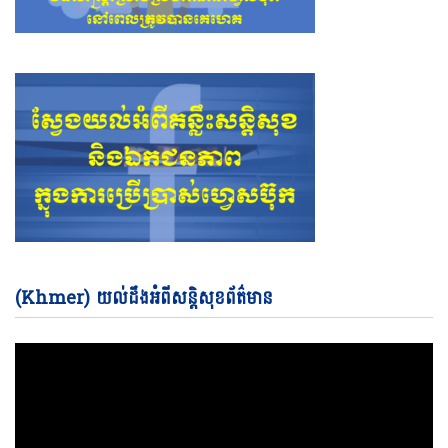
Vi
(Khmer) យល់ដឹងអំពីសន្តិសុខព័ត៌មាន
Pl