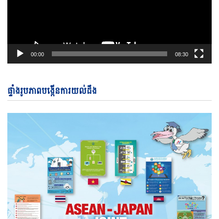
00:00
08:30
ផ្ទាំងរូបភាពបង្កើនការយល់ដឹង