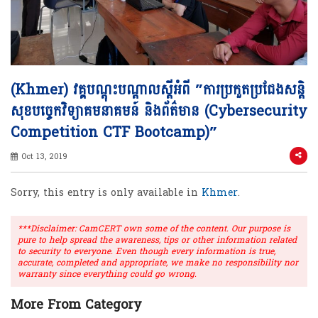
(Khmer) វគ្គបណ្តុះបណ្តាលស្តីអំពី ​”ការប្រកួតប្រជែងសន្តិ
សុខបច្ចេកវិទ្យាគមនាគមន៍ និងព័ត៌មាន (Cybersecurity
Competition CTF Bootcamp)”
Oct 13, 2019
Sorry, this entry is only available in
Khmer
.
***Disclaimer: CamCERT own some of the content. Our purpose is
pure to help spread the awareness, tips or other information related
to security to everyone. Even though every information is true,
accurate, completed and appropriate, we make no responsibility nor
warranty since everything could go wrong.
More From Category