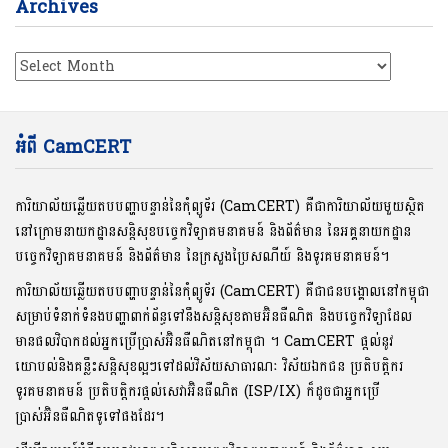
Archives
Archives
អំពី CamCERT
ការិយាល័យឆ្លើយតបបញ្ហាបន្ទាន់នៃកុំព្យូទ័រ (CamCERT) គឺជាការិយាល័យមួយស្ថិត
នៅក្រោមនាយកដ្ឋានសន្តិសុខបច្ចេកវិទ្យាគមនាគមន៍ និងព័ត៌មាន នៃអគ្គនាយកដ្ឋាន
បច្ចេកវិទ្យាគមនាគមន៍ និងព័ត៌មាន នៃក្រសួងប្រៃសណីយ៍ និងទូរគមនាគមន៍។
ការិយាល័យឆ្លើយតបបញ្ហាបន្ទាន់នៃកុំព្យូទ័រ (CamCERT) គឺជាជនបង្គោលនៅកម្ពុជា
សម្រាប់ទំនាក់ទំនងបញ្ហាពាក់ព័ន្ធទៅនឹងសន្តិសុខតាមអ៊ិនធឺណិត និងបច្ចេកវិទ្យាដែល
មានផលវិបាកដល់អ្នកប្រើប្រាស់អ៊ិនធឺណិតនៅកម្ពុជា ។ CamCERT ផ្តល់នូវ
យោបល់និងគន្លឹះសន្តិសុខល្អៗទៅដល់វិស័យសាធារណៈ វិស័យឯកជន ប្រតិបត្តិករ
ទូរគមនាគមន៍ ប្រតិបត្តិករផ្តល់សេវាអ៊ិនធឺណិត (ISP/IX) ក៏ដូចជាអ្នកប្រើ
ប្រាស់អ៊ិនធឺណិតទូទៅផងដែរ។