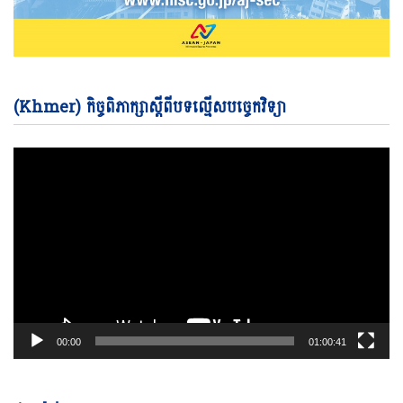
Vi
(Khmer) កិច្ចពិភាក្សាស្តីពីបទល្មើសបច្ចេកវិទ្យា
Pl
00:00
01:00:41