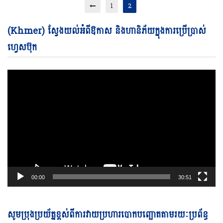
1
2
Vi
(Khmer) ស្វែងយល់អំពីឱកាស និងហានិភ័យក្នុងការប្រើប្រាស់
Pl
ហ្វេសប៊ុក
00:00
30:51
Vi
សូមប្រុងប្រយ័ត្នខ្ពស់ពីការវាយប្រហារបោកបញ្ឆោតតាមរយៈប្រព័ន្ធ