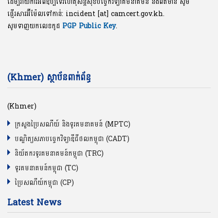
ដើម្បីរាយការ៍អំពីឧប្បទេវហេតុសន្តិសុខបច្ចេកវិទ្យាគមនាគមន៍ និងព័ត៌មាន សូម
ផ្ញើរសារអ៊ីម៉ែលទៅកាន់: incident [at] camcert.gov.kh.
សូមទាញយកលេខកូដ
PGP Public Key
.
(Khmer) ស្ថាប័នពាក់ព័ន្ធ
(Khmer)
ក្រសួងប្រៃសណីយ៍ និងទូរគមនាគមន៍ (MPTC)
បណ្ឌិត្យសភាបច្ចេកវិទ្យាឌីជីថលកម្ពុជា (CADT)
និយ័តករទូរគមនាគមន៍កម្ពុជា (TRC)
ទូរគមនាគមន៍កម្ពុជា (TC)
ប្រៃសណីយ៍កម្ពុជា (CP)
Latest News