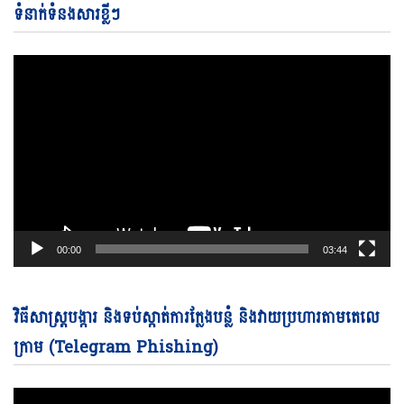
Pl
ទំនាក់ទំនងសារខ្លីៗ
00:00
03:44
Vi
វិធីសាស្ត្របង្ការ និងទប់ស្កាត់ការក្លែងបន្លំ និងវាយប្រហារតាមតេលេ
Pl
ក្រាម (Telegram Phishing)