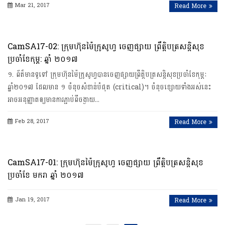
Mar 21, 2017
Read More
CamSA17-02: ក្រុមហ៊ុនម៉ៃក្រូសូហ្វ ចេញផ្សាយ ព្រឹត្តិបត្រសន្តិសុខ
ប្រចាំខែកុម្ភ: ឆ្នាំ ២០១៧
១. ព័ត៏មានទូទៅ ក្រុមហ៊ុនម៉ៃក្រូសូហ្វបានចេញផ្សាយព្រឹត្តិបត្រសន្តិសុខប្រចាំខែកុម្ភៈ
ឆ្នាំ២០១៧ ដែលមាន ១ ចំនុចសំខាន់បំផុត (critical)។ ចំនុចខ្សោយទាំងអស់នេះ
អាចអនុញ្ញាតឲ្យមានការភ្ជាប់ពីចង្ងាយ…
Feb 28, 2017
Read More
CamSA17-01: ក្រុមហ៊ុនម៉ៃក្រូសូហ្វ ចេញផ្សាយ ព្រឹត្តិបត្រសន្តិសុខ
ប្រចាំខែ មករា ឆ្នាំ ២០១៧
Jan 19, 2017
Read More