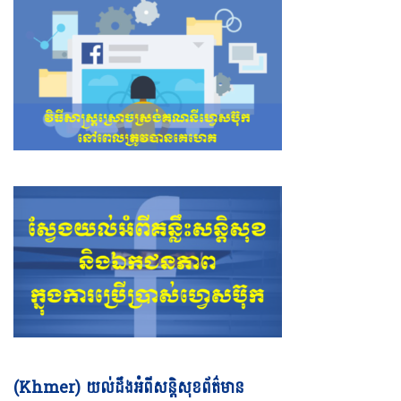
Vi
(Khmer) យល់ដឹងអំពីសន្តិសុខព័ត៌មាន