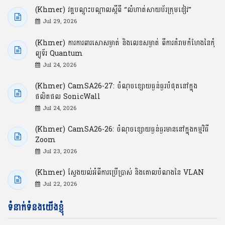
(Khmer) វគ្គបណ្ដុះបណ្ដាលស្ដីពី “លំហាត់សាយប័រក្រុមខៀវ”
Jul 29, 2026
(Khmer) ការការពារសោសម្ងាត់ និងលេខសម្ងាត់ ពីការគំរាមកំហែងនៃកុំ
ព្យូទ័រ Quantum
Jul 24, 2026
(Khmer) CamSA26-27: ចំណុចខ្សោយធ្ងន់ធ្ងរបំផុតនៅក្នុង
ផលិតផល SonicWall
Jul 24, 2026
(Khmer) CamSA26-26: ចំណុចខ្សោយធ្ងន់ធ្ងរមាននៅក្នុងកម្មវិធី
Zoom
Jul 23, 2026
(Khmer) ស្វែងយល់អំពីការប្រើប្រាស់ និងគោលបំណងនៃ VLAN
Jul 22, 2026
ទំនាក់ទំនងយើងខ្ញុំ