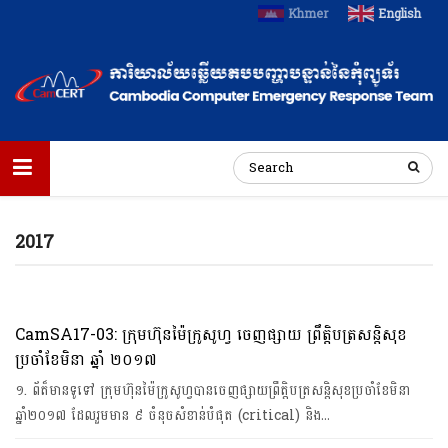
Khmer
English
2017
CamSA17-03: ក្រុមហ៊ុនម៉ៃក្រូសូហ្វ ចេញផ្សាយ ព្រឹត្តិបត្រសន្តិសុខ
ប្រចាំខែមិនា ឆ្នាំ ២០១៧
១. ព័ត៏មានទូទៅ ក្រុមហ៊ុនម៉ៃក្រូសូហ្វបានចេញផ្សាយព្រឹត្តិបត្រសន្តិសុខប្រចាំខែមិនា
ឆ្នាំ២០១៧ ដែលរួមមាន ៩ ចំនុចសំខាន់បំផុត (critical) និង…