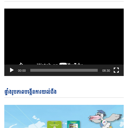
Pl
00:00
08:30
ផ្ទាំងរូបភាពបង្កើនការយល់ដឹង