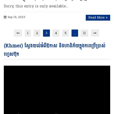
Sorry, this entry is only available…
Sep 15, 2023
Read More
1
2
3
4
5
…
11
Vi
(Khmer) ស្វែងយល់អំពីឱកាស និងហានិភ័យក្នុងការប្រើប្រាស់
Pl
ហ្វេសប៊ុក