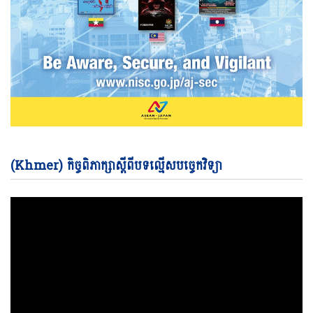
Vi
(Khmer) កិច្ចពិភាក្សាស្តីពីបទល្មើសបច្ចេកវិទ្យា
Pl