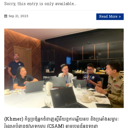
Sorry, this entry is only available…
Sep 21, 2023
Read More
(Khmer) កិច្ចប្រជុំអ្នកជំនាញស្តីពីយន្តការឆ្លើយតប និងប្រឆាំងសម្ភារៈ
រំលោភបំពានផ្លូវភេទកុមារ (CSAM) តាមប្រពន្ធ័អនឡាញ