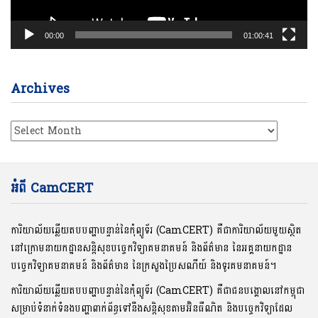
00:00
01:00:41
Archives
Archives
អំពី CamCERT
ការិយាល័យឆ្លើយតបបញ្ហាបន្ទាន់នៃកុំព្យូទ័រ (CamCERT) គឺជាការិយាល័យមួយស្ថិត
នៅក្រោមនាយកដ្ឋានសន្តិសុខបច្ចេកវិទ្យាគមនាគមន៍ និងព័ត៌មាន នៃអគ្គនាយកដ្ឋាន
បច្ចេកវិទ្យាគមនាគមន៍ និងព័ត៌មាន នៃក្រសួងប្រៃសណីយ៍ និងទូរគមនាគមន៍។
ការិយាល័យឆ្លើយតបបញ្ហាបន្ទាន់នៃកុំព្យូទ័រ (CamCERT) គឺជាជនបង្គោលនៅកម្ពុជា
សម្រាប់ទំនាក់ទំនងបញ្ហាពាក់ព័ន្ធទៅនឹងសន្តិសុខតាមអ៊ិនធឺណិត និងបច្ចេកវិទ្យាដែល