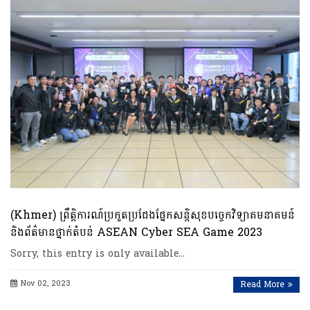
(Khmer) ព្រឹត្តិការណ៍ប្រកួតប្រជែងផ្នែកសន្តិសុខបច្ចេកវិទ្យាគមនាគមន៍
និងព័ត៌មានថ្នាក់តំបន់ ASEAN Cyber SEA Game 2023
Sorry, this entry is only available…
Nov 02, 2023
Read More