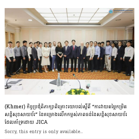
(Khmer) កិច្ចប្រជុំពិភាក្សាពិគ្រោះយោបល់ស្តីពី “ការវាយតម្លៃកម្រិត
សន្តិសុខសាយប័រ” នៃគម្រោងលើកកម្ពស់ភាពធន់នៃសន្តិសុខសាយប័រ
ដែលគាំទ្រដោយ JICA
Sorry, this entry is only available…