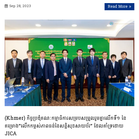
Sep 28, 2023
Read More
(Khmer) កិច្ចប្រជុំគណៈកម្មាធិការសម្របសម្រួលរួមគ្នាលើកទី១ នៃ
គម្រោង”លើកកម្ពស់ភាពធន់នៃសន្តិសុខសាយប័រ” ដែលគាំទ្រដោយ
JICA