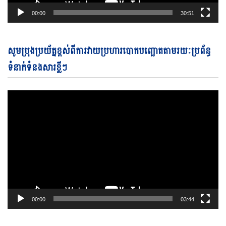
00:00
30:51
Vi
សូមប្រុងប្រយ័ត្នខ្ពស់ពីការវាយប្រហារបោកបញ្ឆោតតាមរយៈប្រព័ន្ធ
Pl
ទំនាក់ទំនងសារខ្លីៗ
00:00
03:44