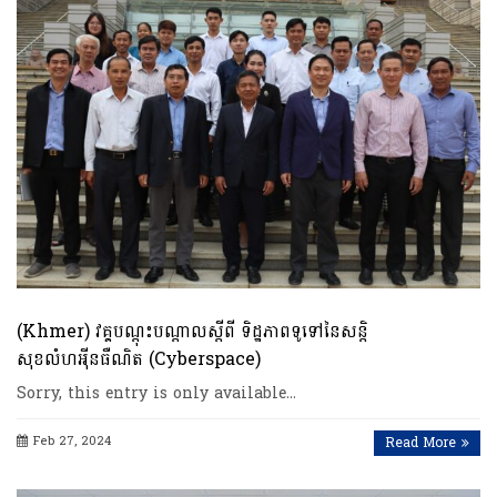
(Khmer) វគ្គបណ្តុះបណ្តាលស្តីពី ទិដ្ឋភាពទូទៅនៃសន្តិ
សុខលំហអុីនធឺណិត (Cyberspace)
Sorry, this entry is only available…
Feb 27, 2024
Read More