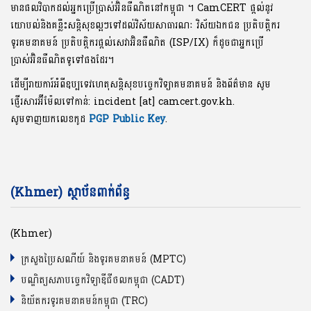
មានផលវិបាកដល់អ្នកប្រើប្រាស់អ៊ិនធឺណិតនៅកម្ពុជា ។ CamCERT ផ្តល់នូវ
យោបល់និងគន្លឹះសន្តិសុខល្អៗទៅដល់វិស័យសាធារណៈ វិស័យឯកជន ប្រតិបត្តិករ
ទូរគមនាគមន៍ ប្រតិបត្តិករផ្តល់សេវាអ៊ិនធឺណិត (ISP/IX) ក៏ដូចជាអ្នកប្រើ
ប្រាស់អ៊ិនធឺណិតទូទៅផងដែរ។
ដើម្បីរាយការ៍អំពីឧប្បទេវហេតុសន្តិសុខបច្ចេកវិទ្យាគមនាគមន៍ និងព័ត៌មាន សូម
ផ្ញើរសារអ៊ីម៉ែលទៅកាន់: incident [at] camcert.gov.kh.
សូមទាញយកលេខកូដ
PGP Public Key
.
(Khmer) ស្ថាប័នពាក់ព័ន្ធ
(Khmer)
ក្រសួងប្រៃសណីយ៍ និងទូរគមនាគមន៍ (MPTC)
បណ្ឌិត្យសភាបច្ចេកវិទ្យាឌីជីថលកម្ពុជា (CADT)
និយ័តករទូរគមនាគមន៍កម្ពុជា (TRC)