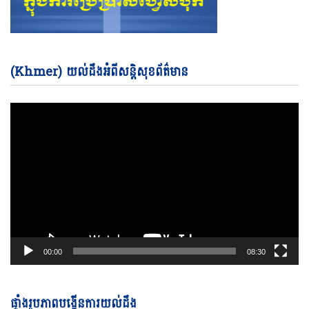
Vi
(Khmer) យល់ដឹងអំពីសន្តិសុខព័ត៌មាន
Pl
00:00
08:30
ផ្ទាំងរូបភាពបង្កើនការយល់ដឹង