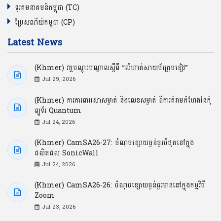
ទូរគមនាគមន៍កម្ពុជា (TC)
ប្រៃសណីយ៍កម្ពុជា (CP)
Latest News
(Khmer) វគ្គបណ្ដុះបណ្ដាលស្ដីពី “លំហាត់សាយប័រក្រុមខៀវ”
Jul 29, 2026
(Khmer) ការការពារសោសម្ងាត់ និងលេខសម្ងាត់ ពីការគំរាមកំហែងនៃកុំ
ព្យូទ័រ Quantum
Jul 24, 2026
(Khmer) CamSA26-27: ចំណុចខ្សោយធ្ងន់ធ្ងរបំផុតនៅក្នុង
ផលិតផល SonicWall
Jul 24, 2026
(Khmer) CamSA26-26: ចំណុចខ្សោយធ្ងន់ធ្ងរមាននៅក្នុងកម្មវិធី
Zoom
Jul 23, 2026