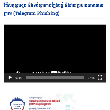
Vi
វិធីសាស្ត្របង្ការ និងទប់ស្កាត់ការក្លែងបន្លំ និងវាយប្រហារតាមតេលេ
Pl
ក្រាម (Telegram Phishing)
00:00
07:35