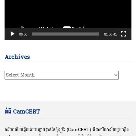
00:00
01:00:41
Archives
Archives
អំពី CamCERT
ការិយាល័យឆ្លើយតបបញ្ហាបន្ទាន់នៃកុំព្យូទ័រ (CamCERT) គឺជាការិយាល័យមួយស្ថិត