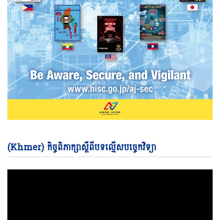
Vi
(Khmer) កិច្ចពិភាក្សាស្តីពីបទល្មើសបច្ចេកវិទ្យា
Pl