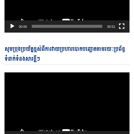
00:00
30:51
Vi
សូមប្រុងប្រយ័ត្នខ្ពស់ពីការវាយប្រហារបោកបញ្ឆោតតាមរយៈប្រព័ន្ធ
Pl
ទំនាក់ទំនងសារខ្លីៗ