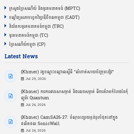
ក្រសួងប្រៃសណីយ៍ និងទូរគមនាគមន៍ (MPTC)
បណ្ឌិត្យសភាបច្ចេកវិទ្យាឌីជីថលកម្ពុជា (CADT)
និយ័តករទូរគមនាគមន៍កម្ពុជា (TRC)
ទូរគមនាគមន៍កម្ពុជា (TC)
ប្រៃសណីយ៍កម្ពុជា (CP)
Latest News
(Khmer) វគ្គបណ្ដុះបណ្ដាលស្ដីពី “លំហាត់សាយប័រក្រុមខៀវ”
Jul 29, 2026
(Khmer) ការការពារសោសម្ងាត់ និងលេខសម្ងាត់ ពីការគំរាមកំហែងនៃកុំ
ព្យូទ័រ Quantum
Jul 24, 2026
(Khmer) CamSA26-27: ចំណុចខ្សោយធ្ងន់ធ្ងរបំផុតនៅក្នុង
ផលិតផល SonicWall
Jul 24, 2026