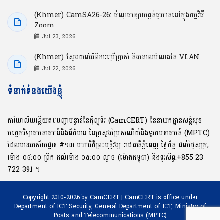
(Khmer) CamSA26-26: ចំណុចខ្សោយធ្ងន់ធ្ងរមាននៅក្នុងកម្មវិធី
Zoom
Jul 23, 2026
(Khmer) ស្វែងយល់អំពីការប្រើប្រាស់ និងគោលបំណងនៃ VLAN
Jul 22, 2026
ទំនាក់ទំនងយើងខ្ញុំ
ការិយាល័យឆ្លើយតបបញ្ហាបន្ទាន់នៃកុំព្យូទ័រ (CamCERT) នៃនាយកដ្ឋានសន្តិសុខ
បច្ចេកវិទ្យាគមនាគមន៍និងព័ត៌មាន នៃក្រសួងប្រៃសណីយ៍និងទូរគមនាគមន៍ (MPTC)
ដែលមានអាស័យដ្ឋាន #១៣ មហាវិថីព្រះមុនី្នវង្ស រាជធានីភ្នំពេញ ថ្ងៃច័ន្ទ ដល់ថ្ងៃសុក្រ,
ម៉ោង ០៨:០០ ​ព្រឹក ដល់ម៉ោង ០៥:០០ ល្ងាច (ម៉ោងកម្ពុជា) និងទូរស័ព្ទ:+855 23
722 391 ។
Copyright 2010-2026 by CamCERT | CamCERT is office under
Department of ICT Security,
General Department of ICT, Ministry of
Posts and Telecommunications (MPTC)