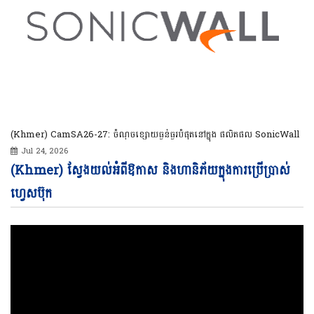
(Khmer) CamSA26-27: ចំណុចខ្សោយធ្ងន់ធ្ងរបំផុតនៅក្នុង ផលិតផល SonicWall
Jul 24, 2026
Vi
(Khmer) ស្វែងយល់អំពីឱកាស និងហានិភ័យក្នុងការប្រើប្រាស់
Pl
ហ្វេសប៊ុក