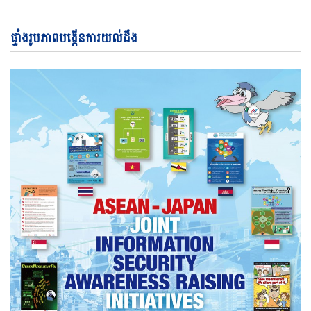
ផ្ទាំងរូបភាពបង្កើនការយល់ដឹង