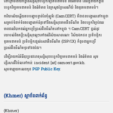
នៅក្រោមនាយកដ្ឋានសន្តិសុខបច្ចេកវិទ្យាគមនាគមន៍ និងព័ត៌មាន នៃអគ្គនាយកដ្ឋាន
បច្ចេកវិទ្យាគមនាគមន៍ និងព័ត៌មាន នៃក្រសួងប្រៃសណីយ៍ និងទូរគមនាគមន៍។
ការិយាល័យឆ្លើយតបបញ្ហាបន្ទាន់នៃកុំព្យូទ័រ (CamCERT) គឺជាជនបង្គោលនៅកម្ពុជា
សម្រាប់ទំនាក់ទំនងបញ្ហាពាក់ព័ន្ធទៅនឹងសន្តិសុខតាមអ៊ិនធឺណិត និងបច្ចេកវិទ្យាដែល
មានផលវិបាកដល់អ្នកប្រើប្រាស់អ៊ិនធឺណិតនៅកម្ពុជា ។ CamCERT ផ្តល់នូវ
យោបល់និងគន្លឹះសន្តិសុខល្អៗទៅដល់វិស័យសាធារណៈ វិស័យឯកជន ប្រតិបត្តិករ
ទូរគមនាគមន៍ ប្រតិបត្តិករផ្តល់សេវាអ៊ិនធឺណិត (ISP/IX) ក៏ដូចជាអ្នកប្រើ
ប្រាស់អ៊ិនធឺណិតទូទៅផងដែរ។
ដើម្បីរាយការ៍អំពីឧប្បទេវហេតុសន្តិសុខបច្ចេកវិទ្យាគមនាគមន៍ និងព័ត៌មាន សូម
ផ្ញើរសារអ៊ីម៉ែលទៅកាន់: incident [at] camcert.gov.kh.
សូមទាញយកលេខកូដ
PGP Public Key
.
(Khmer) ស្ថាប័នពាក់ព័ន្ធ
(Khmer)