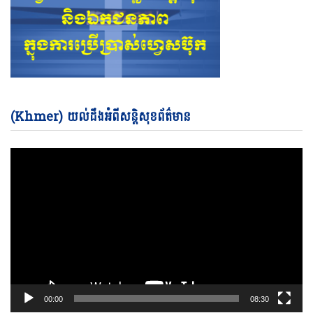
Vi
(Khmer) យល់ដឹងអំពីសន្តិសុខព័ត៌មាន
Pl
00:00
08:30