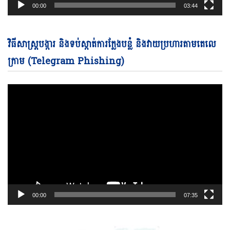
00:00
03:44
Vi
វិធីសាស្ត្របង្ការ និងទប់ស្កាត់ការក្លែងបន្លំ និងវាយប្រហារតាមតេលេ
Pl
ក្រាម (Telegram Phishing)
00:00
07:35