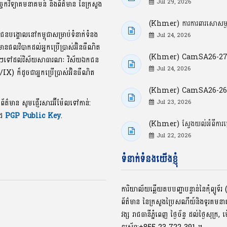
Jul 29, 2026
្ចេកវិទ្យាគមនាគមន៍ និងព័ត៌មាន នៃក្រសួង
(Khmer) ការការពារសោសម្ងាត
ាជនបង្គោលនៅកម្ពុជាសម្រាប់ទំនាក់ទំនង
Jul 24, 2026
លមានផលវិបាកដល់អ្នកប្រើប្រាស់អ៊ិនធឺណិត
(Khmer) CamSA26-27: ចំ
ខល្អៗទៅដល់វិស័យសាធារណៈ វិស័យឯកជន
Jul 24, 2026
P/IX) ក៏ដូចជាអ្នកប្រើប្រាស់អ៊ិនធឺណិត
(Khmer) CamSA26-26: ចំណុ
ងព័ត៌មាន សូមផ្ញើរសារអ៊ីម៉ែលទៅកាន់:
Jul 23, 2026
ូដ
PGP Public Key
.
(Khmer) ស្វែងយល់អំពីការ
Jul 22, 2026
ទំនាក់ទំនងយើងខ្ញុំ
ការិយាល័យឆ្លើយតបបញ្ហាបន្ទាន់នៃកុំព្យូ
ព័ត៌មាន នៃក្រសួងប្រៃសណីយ៍និងទូរគមន
វង្ស រាជធានីភ្នំពេញ ថ្ងៃច័ន្ទ ដល់ថ្ងៃសុក