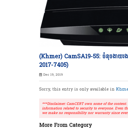
(Khmer) CamSA19-55: ចំនុចងាយរងគ្
2017-7405)
Dec 19, 2019
Sorry, this entry is only available in
Khme
***Disclaimer: CamCERT own some of the content. Ou
information related to security to everyone. Even t
we make no responsibility nor warranty since ever
More From Category