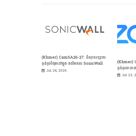
(Khmer) CamSA26-27: ចំណុចខ្សោយ
(Khmer) 
ធ្ងន់ធ្ងរបំផុតនៅក្នុង ផលិតផល SonicWall
ធ្ងន់ធ្ងរមានន
Jul 24, 2026
Jul 23, 