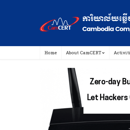
Home
About CamCERT
Activit