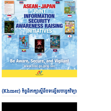
Video
(Khmer) កិច្ចពិភាក្សាស្តីពីបទល្មើសបច្ចេកវិទ្យា
Player