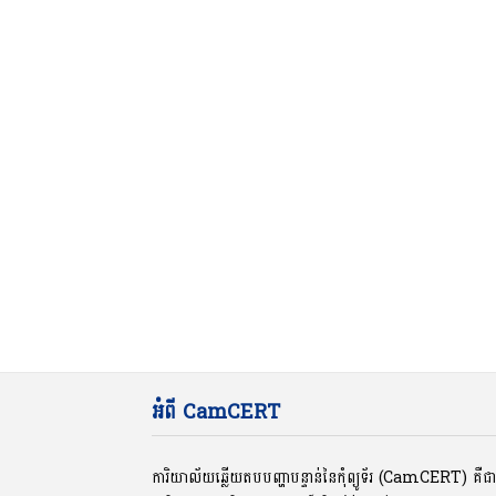
អំពី CamCERT
ការិយាល័យឆ្លើយតបបញ្ហាបន្ទាន់នៃកុំព្យូទ័រ (CamCERT) គឺ