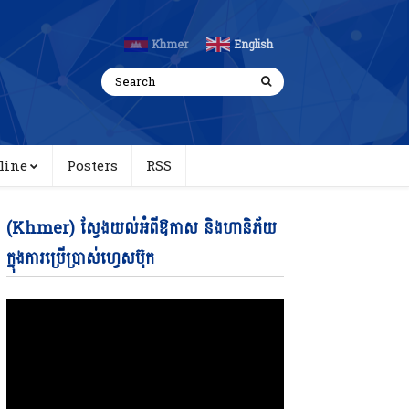
Khmer
English
line
Posters
RSS
Video
(Khmer) ស្វែងយល់អំពីឱកាស និងហានិភ័យ
Player
ក្នុងការប្រើប្រាស់ហ្វេសប៊ុក