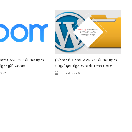
CamSA26-26: ចំណុចខ្សោយ
(Khmer) CamSA26-25: ចំណុចខ្សោយ
ៅក្នុងកម្មវិធី Zoom
ធ្ងន់ធ្ងរបំផុតនៅក្នុង WordPress Core
2026
Jul 22, 2026