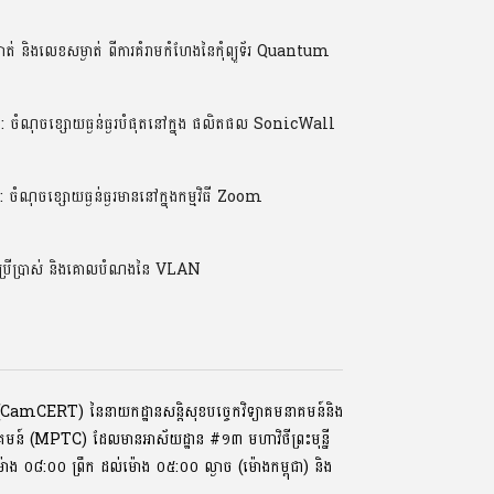
់ និងលេខសម្ងាត់ ពីការគំរាមកំហែងនៃកុំព្យូទ័រ Quantum
ណុចខ្សោយធ្ងន់ធ្ងរបំផុតនៅក្នុង ផលិតផល SonicWall
ចខ្សោយធ្ងន់ធ្ងរមាននៅក្នុងកម្មវិធី Zoom
ប្រើប្រាស់ និងគោលបំណងនៃ VLAN
ទ័រ (CamCERT) នៃនាយកដ្ឋានសន្តិសុខបច្ចេកវិទ្យាគមនាគមន៍និង
ាគមន៍ (MPTC) ដែលមានអាស័យដ្ឋាន #១៣ មហាវិថីព្រះមុនី្ន
្រ, ម៉ោង ០៨:០០ ​ព្រឹក ដល់ម៉ោង ០៥:០០ ល្ងាច (ម៉ោងកម្ពុជា) និង