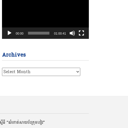
00:00
01:00:41
Archives
Archives
ដីពី “លំហាត់សាយប័រក្រុមខៀវ”