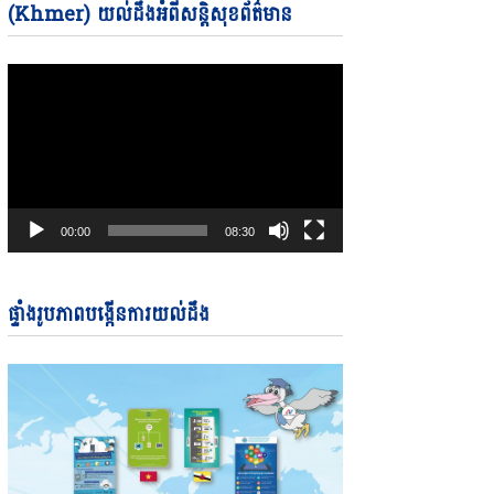
Video
(Khmer) យល់ដឹងអំពីសន្តិសុខព័ត៌មាន
Player
00:00
08:30
ផ្ទាំងរូបភាពបង្កើនការយល់ដឹង