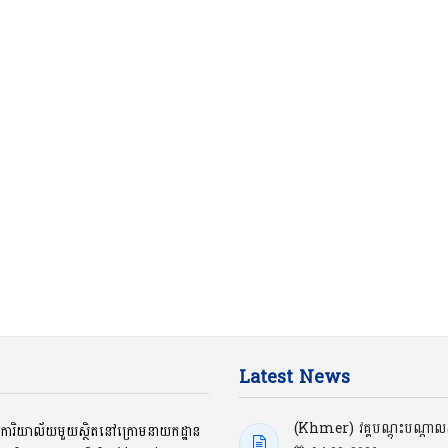
Latest News
(Khmer) វគ្គបណ្ដុះបណ្ដាលស្
ជាការិយាល័យមួយស្ថិតនៅក្រោមនាយកដ្ឋាន