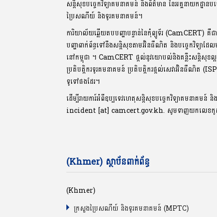
សន្តិសុខបច្ចេកវិទ្យាគមនាគមន៍ និងព័ត៌មាន នៃអគ្គនាយកដ្ឋានបច
ប្រៃសណីយ៍ និងទូរគមនាគមន៍។
ការិយាល័យឆ្លើយតបបញ្ហាបន្ទាន់នៃកុំព្យូទ័រ (CamCERT) គឺជ
បញ្ហាពាក់ព័ន្ធទៅនឹងសន្តិសុខតាមអ៊ិនធឺណិត និងបច្ចេកវិទ្យាដែ
នៅកម្ពុជា ។ CamCERT ផ្តល់នូវយោបល់និងគន្លឹះសន្តិសុ
ប្រតិបត្តិករទូរគមនាគមន៍ ប្រតិបត្តិករផ្តល់សេវាអ៊ិនធឺណិត (IS
ទូទៅផងដែរ។
ដើម្បីរាយការ៍អំពីឧប្បទេវហេតុសន្តិសុខបច្ចេកវិទ្យាគមនាគមន៍ និ
incident [at] camcert.gov.kh. សូមទាញយកលេខក
(Khmer) ស្ថាប័នពាក់ព័ន្ធ
(Khmer)
ក្រសួងប្រៃសណីយ៍ និងទូរគមនាគមន៍ (MPTC)