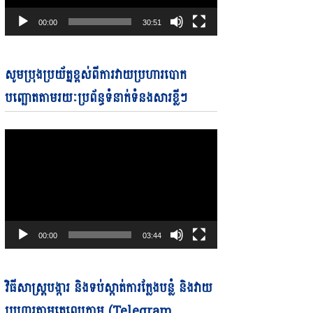
00:00
30:51
Video
សូមប្រុងប្រយ័ត្នខ្ពស់ពីការវាយប្រហារបោក
Player
បញ្ឆោតតាមរយៈប្រព័ន្ធទំនាក់ទំនងសារខ្លីៗ
00:00
03:44
Video
វិធីសាស្ត្របង្ការ និងទប់ស្កាត់ការក្លែងបន្លំ និងវាយ
Player
ប្រហារតាមតេលេក្រាម (Telegram