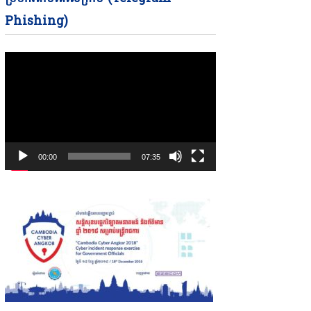
Phishing)
00:00
07:35