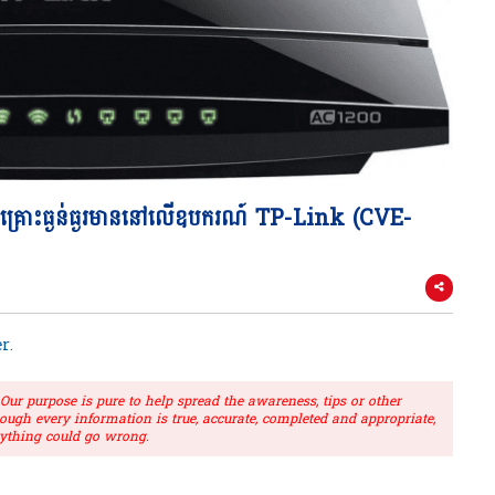
រោះធ្ងន់ធ្ងរមាននៅលើឧបករណ៍ TP-Link (CVE-
r
.
r purpose is pure to help spread the awareness, tips or other
hough every information is true, accurate, completed and appropriate,
ything could go wrong.