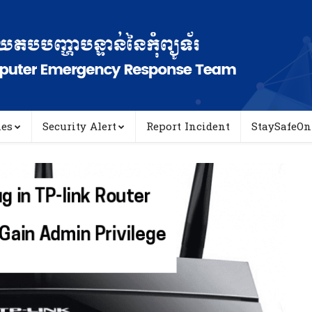
ies
Security Alert
Report Incident
StaySafeOn