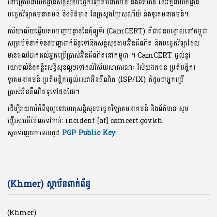
នៅក្រោមនាយកដ្ឋានសន្តិសុខបច្ចេកវិទ្យាគមនាគមន៍ និងព័ត៌មាន នៃអគ្គនាយកដ្ឋាន
បច្ចេកវិទ្យាគមនាគមន៍ និងព័ត៌មាន នៃក្រសួងប្រៃសណីយ៍ និងទូរគមនាគមន៍។
ការិយាល័យឆ្លើយតបបញ្ហាបន្ទាន់នៃកុំព្យូទ័រ (CamCERT) គឺជាជនបង្គោលនៅកម្ពុជា
សម្រាប់ទំនាក់ទំនងបញ្ហាពាក់ព័ន្ធទៅនឹងសន្តិសុខតាមអ៊ិនធឺណិត និងបច្ចេកវិទ្យាដែល
មានផលវិបាកដល់អ្នកប្រើប្រាស់អ៊ិនធឺណិតនៅកម្ពុជា ។ CamCERT ផ្តល់នូវ
យោបល់និងគន្លឹះសន្តិសុខល្អៗទៅដល់វិស័យសាធារណៈ វិស័យឯកជន ប្រតិបត្តិករ
ទូរគមនាគមន៍ ប្រតិបត្តិករផ្តល់សេវាអ៊ិនធឺណិត (ISP/IX) ក៏ដូចជាអ្នកប្រើ
ប្រាស់អ៊ិនធឺណិតទូទៅផងដែរ។
ដើម្បីរាយការ៍អំពីឧប្បទេវហេតុសន្តិសុខបច្ចេកវិទ្យាគមនាគមន៍ និងព័ត៌មាន សូម
ផ្ញើរសារអ៊ីម៉ែលទៅកាន់: incident [at] camcert.gov.kh.
សូមទាញយកលេខកូដ
PGP Public Key
.
(Khmer) ស្ថាប័នពាក់ព័ន្ធ
(Khmer)