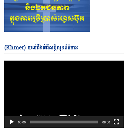
Vi
(Khmer) យល់ដឹងអំពីសន្តិសុខព័ត៌មាន
Pl
00:00
08:30