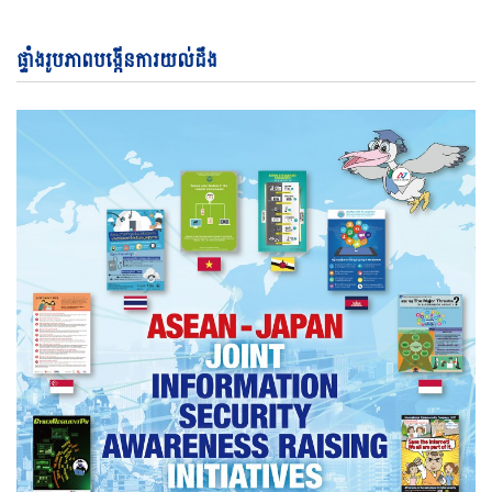
ផ្ទាំងរូបភាពបង្កើនការយល់ដឹង