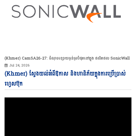
(Khmer) CamSA26-27: ចំណុចខ្សោយធ្ងន់ធ្ងរបំផុតនៅក្នុង ផលិតផល SonicWall
Jul 24, 2026
Vi
(Khmer) ស្វែងយល់អំពីឱកាស និងហានិភ័យក្នុងការប្រើប្រាស់
Pl
ហ្វេសប៊ុក