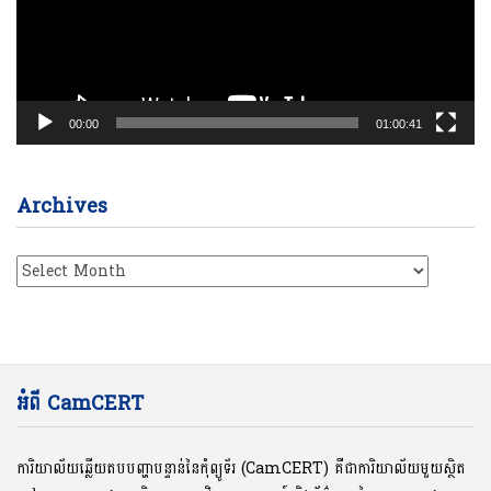
00:00
01:00:41
Archives
Archives
អំពី CamCERT
ការិយាល័យឆ្លើយតបបញ្ហាបន្ទាន់នៃកុំព្យូទ័រ (CamCERT) គឺជាការិយាល័យមួយស្ថិត