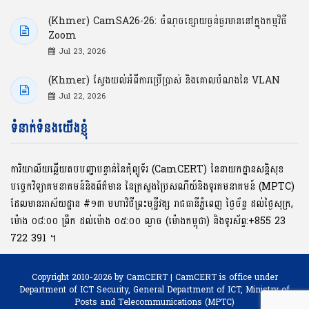
(Khmer) CamSA26-26: ចំណុចខ្សោយធ្ងន់ធ្ងរមាននៅក្នុងកម្មវិធី
Zoom
Jul 23, 2026
(Khmer) ស្វែងយល់អំពីការប្រើប្រាស់ និងគោលបំណងនៃ VLAN
Jul 22, 2026
ទំនាក់ទំនងយើងខ្ញុំ
ការិយាល័យឆ្លើយតបបញ្ហាបន្ទាន់នៃកុំព្យូទ័រ (CamCERT) នៃនាយកដ្ឋានសន្តិសុខ
បច្ចេកវិទ្យាគមនាគមន៍និងព័ត៌មាន នៃក្រសួងប្រៃសណីយ៍និងទូរគមនាគមន៍ (MPTC)
ដែលមានអាស័យដ្ឋាន #១៣ មហាវិថីព្រះមុនី្នវង្ស រាជធានីភ្នំពេញ ថ្ងៃច័ន្ទ ដល់ថ្ងៃសុក្រ,
ម៉ោង ០៨:០០ ​ព្រឹក ដល់ម៉ោង ០៥:០០ ល្ងាច (ម៉ោងកម្ពុជា) និងទូរស័ព្ទ:+855 23
722 391 ។
Copyright 2010-2026 by CamCERT | CamCERT is office under
Department of ICT Security,
General Department of ICT, Ministry of
Posts and Telecommunications (MPTC)