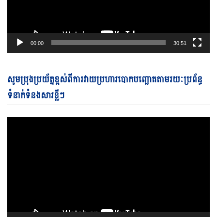
00:00
30:51
Vi
សូមប្រុងប្រយ័ត្នខ្ពស់ពីការវាយប្រហារបោកបញ្ឆោតតាមរយៈប្រព័ន្ធ
Pl
ទំនាក់ទំនងសារខ្លីៗ