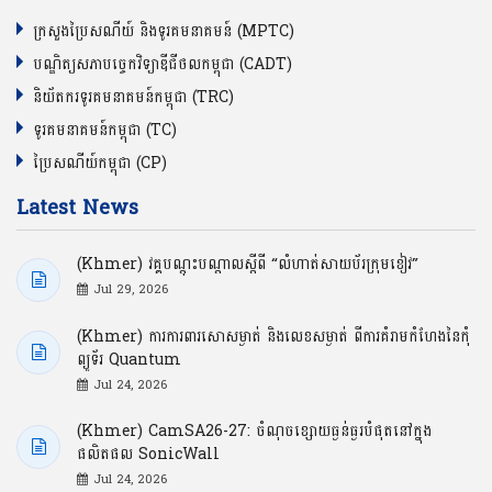
ក្រសួងប្រៃសណីយ៍ និងទូរគមនាគមន៍ (MPTC)
បណ្ឌិត្យសភាបច្ចេកវិទ្យាឌីជីថលកម្ពុជា (CADT)
និយ័តករទូរគមនាគមន៍កម្ពុជា (TRC)
ទូរគមនាគមន៍កម្ពុជា (TC)
ប្រៃសណីយ៍កម្ពុជា (CP)
Latest News
(Khmer) វគ្គបណ្ដុះបណ្ដាលស្ដីពី “លំហាត់សាយប័រក្រុមខៀវ”
Jul 29, 2026
(Khmer) ការការពារសោសម្ងាត់ និងលេខសម្ងាត់ ពីការគំរាមកំហែងនៃកុំ
ព្យូទ័រ Quantum
Jul 24, 2026
(Khmer) CamSA26-27: ចំណុចខ្សោយធ្ងន់ធ្ងរបំផុតនៅក្នុង
ផលិតផល SonicWall
Jul 24, 2026