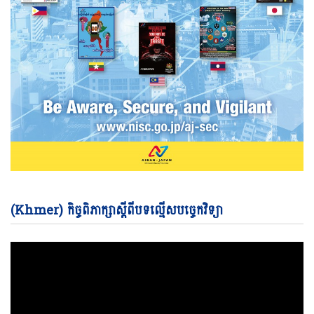
Vi
(Khmer) កិច្ចពិភាក្សាស្តីពីបទល្មើសបច្ចេកវិទ្យា
Pl