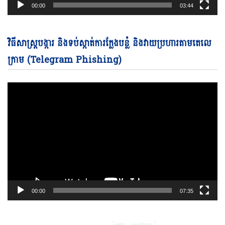
00:00
03:44
Vi
វិធីសាស្ត្របង្ការ និងទប់ស្កាត់ការក្លែងបន្លំ និងវាយប្រហារតាមតេលេ
Pl
ក្រាម (Telegram Phishing)
00:00
07:35