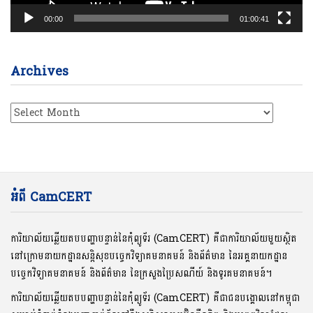
00:00
01:00:41
Archives
Archives
អំពី CamCERT
ការិយាល័យឆ្លើយតបបញ្ហាបន្ទាន់នៃកុំព្យូទ័រ (CamCERT) គឺជាការិយាល័យមួយស្ថិត
នៅក្រោមនាយកដ្ឋានសន្តិសុខបច្ចេកវិទ្យាគមនាគមន៍ និងព័ត៌មាន នៃអគ្គនាយកដ្ឋាន
បច្ចេកវិទ្យាគមនាគមន៍ និងព័ត៌មាន នៃក្រសួងប្រៃសណីយ៍ និងទូរគមនាគមន៍។
ការិយាល័យឆ្លើយតបបញ្ហាបន្ទាន់នៃកុំព្យូទ័រ (CamCERT) គឺជាជនបង្គោលនៅកម្ពុជា