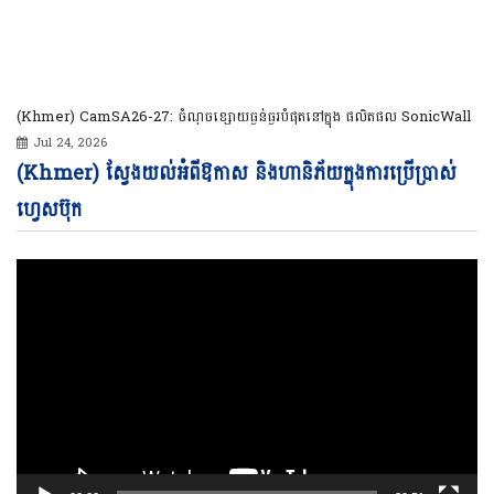
(Khmer) CamSA26-27: ចំណុចខ្សោយធ្ងន់ធ្ងរបំផុតនៅក្នុង ផលិតផល SonicWall
Jul 24, 2026
Vi
(Khmer) ស្វែងយល់អំពីឱកាស និងហានិភ័យក្នុងការប្រើប្រាស់
Pl
ហ្វេសប៊ុក