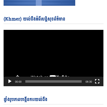
Vi
(Khmer) យល់ដឹងអំពីសន្តិសុខព័ត៌មាន
Pl
00:00
08:30
ផ្ទាំងរូបភាពបង្កើនការយល់ដឹង