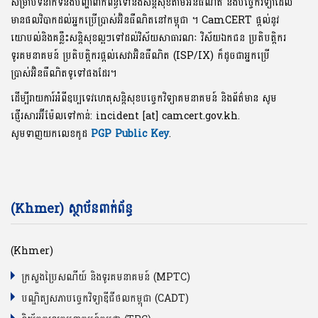
សម្រាប់ទំនាក់ទំនងបញ្ហាពាក់ព័ន្ធទៅនឹងសន្តិសុខតាមអ៊ិនធឺណិត និងបច្ចេកវិទ្យាដែល
មានផលវិបាកដល់អ្នកប្រើប្រាស់អ៊ិនធឺណិតនៅកម្ពុជា ។ CamCERT ផ្តល់នូវ
យោបល់និងគន្លឹះសន្តិសុខល្អៗទៅដល់វិស័យសាធារណៈ វិស័យឯកជន ប្រតិបត្តិករ
ទូរគមនាគមន៍ ប្រតិបត្តិករផ្តល់សេវាអ៊ិនធឺណិត (ISP/IX) ក៏ដូចជាអ្នកប្រើ
ប្រាស់អ៊ិនធឺណិតទូទៅផងដែរ។
ដើម្បីរាយការ៍អំពីឧប្បទេវហេតុសន្តិសុខបច្ចេកវិទ្យាគមនាគមន៍ និងព័ត៌មាន សូម
ផ្ញើរសារអ៊ីម៉ែលទៅកាន់: incident [at] camcert.gov.kh.
សូមទាញយកលេខកូដ
PGP Public Key
.
(Khmer) ស្ថាប័នពាក់ព័ន្ធ
(Khmer)
ក្រសួងប្រៃសណីយ៍ និងទូរគមនាគមន៍ (MPTC)
បណ្ឌិត្យសភាបច្ចេកវិទ្យាឌីជីថលកម្ពុជា (CADT)