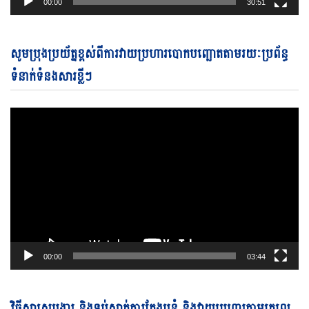
00:00
30:51
Vi
សូមប្រុងប្រយ័ត្នខ្ពស់ពីការវាយប្រហារបោកបញ្ឆោតតាមរយៈប្រព័ន្ធ
Pl
ទំនាក់ទំនងសារខ្លីៗ
00:00
03:44
Vi
វិធីសាស្ត្របង្ការ និងទប់ស្កាត់ការក្លែងបន្លំ និងវាយប្រហារតាមតេលេ