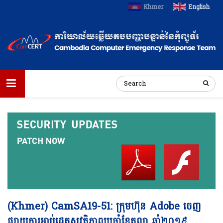
Khmer
English
(Khmer) CamSA19-51: ក្រុមហ៊ុន​​ Adobe ចេញ
ផ្សាយ​ការអាប់ដេត​សុវត្ថិភាព​ប្រចាំខែតុលា ឆ្នាំ២០១៩