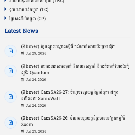
និយ័តករទូរគមនាគមន៍កម្ពុជា (TRC)
ទូរគមនាគមន៍កម្ពុជា (TC)
ប្រៃសណីយ៍កម្ពុជា (CP)
Latest News
(Khmer) វគ្គបណ្ដុះបណ្ដាលស្ដីពី “លំហាត់សាយប័រក្រុមខៀវ”
Jul 29, 2026
(Khmer) ការការពារសោសម្ងាត់ និងលេខសម្ងាត់ ពីការគំរាមកំហែងនៃកុំ
ព្យូទ័រ Quantum
Jul 24, 2026
(Khmer) CamSA26-27: ចំណុចខ្សោយធ្ងន់ធ្ងរបំផុតនៅក្នុង
ផលិតផល SonicWall
Jul 24, 2026
(Khmer) CamSA26-26: ចំណុចខ្សោយធ្ងន់ធ្ងរមាននៅក្នុងកម្មវិធី
Zoom
Jul 23, 2026