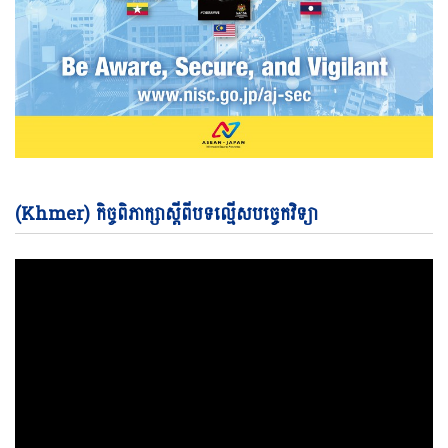
Vi
(Khmer) កិច្ចពិភាក្សាស្តីពីបទល្មើសបច្ចេកវិទ្យា
Pl