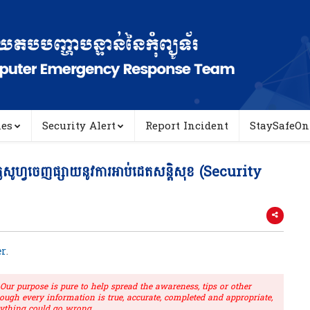
ies
Security Alert
Report Incident
StaySafeOn
សូហ្វចេញផ្សាយនូវការអាប់ដេតសន្តិសុខ (Security
r
.
r purpose is pure to help spread the awareness, tips or other
hough every information is true, accurate, completed and appropriate,
ything could go wrong.