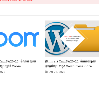
CamSA26-26: ចំណុចខ្សោយ
(Khmer) CamSA26-25: ចំណុចខ្សោយ
ៅក្នុងកម្មវិធី Zoom
ធ្ងន់ធ្ងរបំផុតនៅក្នុង WordPress Core
2026
Jul 22, 2026