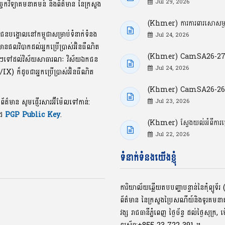
Jul 29, 2026
្ចេកវិទ្យាគមនាគមន៍ និងព័ត៌មាន នៃក្រសួង
(Khmer) ការការពារសោសម្ងាត
ាជនបង្គោលនៅកម្ពុជាសម្រាប់ទំនាក់ទំនង
Jul 24, 2026
លមានផលវិបាកដល់អ្នកប្រើប្រាស់អ៊ិនធឺណិត
(Khmer) CamSA26-27: ចំ
ខល្អៗទៅដល់វិស័យសាធារណៈ វិស័យឯកជន
Jul 24, 2026
P/IX) ក៏ដូចជាអ្នកប្រើប្រាស់អ៊ិនធឺណិត
(Khmer) CamSA26-26: ចំណុ
ងព័ត៌មាន សូមផ្ញើរសារអ៊ីម៉ែលទៅកាន់:
Jul 23, 2026
ូដ
PGP Public Key
.
(Khmer) ស្វែងយល់អំពីការ
Jul 22, 2026
ទំនាក់ទំនងយើងខ្ញុំ
ការិយាល័យឆ្លើយតបបញ្ហាបន្ទាន់នៃកុំព្យូ
ព័ត៌មាន នៃក្រសួងប្រៃសណីយ៍និងទូរគមន
វង្ស រាជធានីភ្នំពេញ ថ្ងៃច័ន្ទ ដល់ថ្ងៃសុក