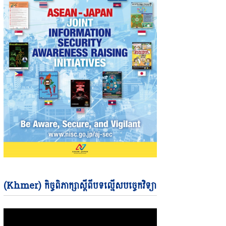
Video
(Khmer) កិច្ចពិភាក្សាស្តីពីបទល្មើសបច្ចេកវិទ្យា
Player