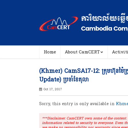
Home
About CamCERT
Activit
(Khmer) CamSA17-12: ក្រុមហ៊ុនម៉ៃក្រូ
Update) ប្រចាំខែតុលា
Oct 17, 2017
Sorry, this entry is only available in
Khme
***Disclaimer: CamCERT own some of the content. Ou
information related to security to everyone. Even t
we make no responsibility nor warranty since ever