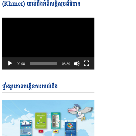
Video
(Khmer) យល់ដឹងអំពីសន្តិសុខព័ត៌មាន
Player
00:00
08:30
ផ្ទាំងរូបភាពបង្កើនការយល់ដឹង