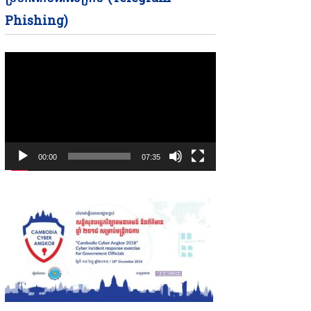
Phishing)
00:00
07:35