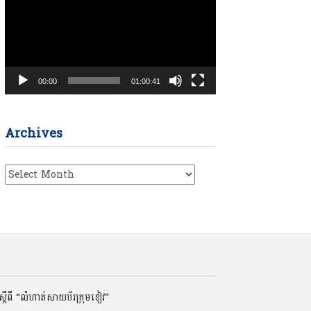
00:00
01:00:41
Archives
Archives
ដីពី “លំហាត់សាយប័រក្រុមខៀវ”