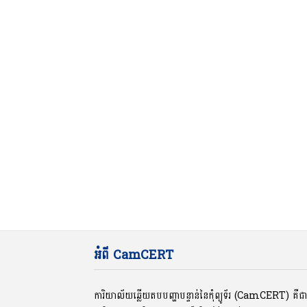
អំពី CamCERT
ការិយាល័យឆ្លើយតបបញ្ហាបន្ទាន់នៃកុំព្យូទ័រ (CamCERT) គឺ