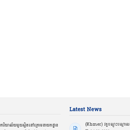
Latest News
(Khmer) វគ្គបណ្ដុះបណ្ដាលស្
ជាការិយាល័យមួយស្ថិតនៅក្រោមនាយកដ្ឋាន