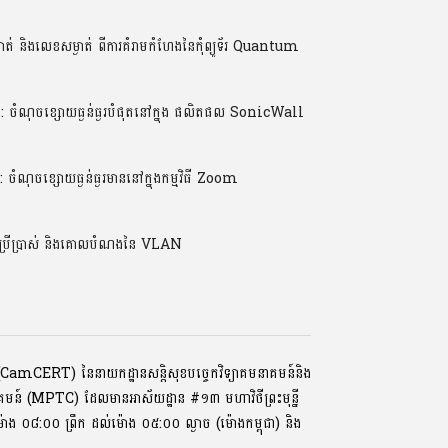
់ និងលេខសម្ងាត់ ពីការគំរាមកំហែងនៃកុំព្យូទ័រ Quantum
ណុចខ្សោយធ្ងន់ធ្ងរបំផុតនៅក្នុង ផលិតផល SonicWall
ចខ្សោយធ្ងន់ធ្ងរមាននៅក្នុងកម្មវិធី Zoom
ប្រើប្រាស់ និងគោលបំណងនៃ VLAN
ទ័រ (CamCERT) នៃនាយកដ្ឋានសន្តិសុខបច្ចេកវិទ្យាគមនាគមន៍និង
ាគមន៍ (MPTC) ដែលមានអាស័យដ្ឋាន #១៣ មហាវិថីព្រះមុនី្ន
្រ, ម៉ោង ០៨:០០ ​ព្រឹក ដល់ម៉ោង ០៥:០០ ល្ងាច (ម៉ោងកម្ពុជា) និង