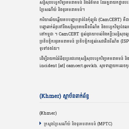
សន្តិសុខបច្ចេកវិទ្យាគមនាគមន៍ និងព័ត៌មាន នៃអគ្គនាយកដ្ឋានបច
ប្រៃសណីយ៍ និងទូរគមនាគមន៍។
ការិយាល័យឆ្លើយតបបញ្ហាបន្ទាន់នៃកុំព្យូទ័រ (CamCERT) គឺជ
បញ្ហាពាក់ព័ន្ធទៅនឹងសន្តិសុខតាមអ៊ិនធឺណិត និងបច្ចេកវិទ្យាដែ
នៅកម្ពុជា ។ CamCERT ផ្តល់នូវយោបល់និងគន្លឹះសន្តិសុ
ប្រតិបត្តិករទូរគមនាគមន៍ ប្រតិបត្តិករផ្តល់សេវាអ៊ិនធឺណិត (IS
ទូទៅផងដែរ។
ដើម្បីរាយការ៍អំពីឧប្បទេវហេតុសន្តិសុខបច្ចេកវិទ្យាគមនាគមន៍ និ
incident [at] camcert.gov.kh. សូមទាញយកលេខក
(Khmer) ស្ថាប័នពាក់ព័ន្ធ
(Khmer)
ក្រសួងប្រៃសណីយ៍ និងទូរគមនាគមន៍ (MPTC)