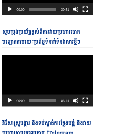
00:00
30:51
Video
សូមប្រុងប្រយ័ត្នខ្ពស់ពីការវាយប្រហារបោក
Player
បញ្ឆោតតាមរយៈប្រព័ន្ធទំនាក់ទំនងសារខ្លីៗ
00:00
03:44
Video
វិធីសាស្ត្របង្ការ និងទប់ស្កាត់ការក្លែងបន្លំ និងវាយ
Player
ប្រហារតាមតេលេក្រាម (Telegram