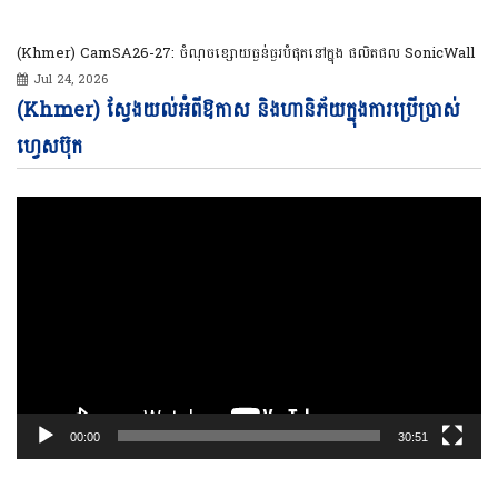
(Khmer) CamSA26-27: ចំណុចខ្សោយធ្ងន់ធ្ងរបំផុតនៅក្នុង ផលិតផល SonicWall
Jul 24, 2026
Vi
(Khmer) ស្វែងយល់អំពីឱកាស និងហានិភ័យក្នុងការប្រើប្រាស់
Pl
ហ្វេសប៊ុក
00:00
30:51