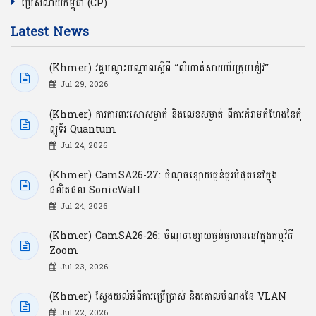
ប្រៃសណីយ៍កម្ពុជា (CP)
Latest News
(Khmer) វគ្គបណ្ដុះបណ្ដាលស្ដីពី “លំហាត់សាយប័រក្រុមខៀវ”
Jul 29, 2026
(Khmer) ការការពារសោសម្ងាត់ និងលេខសម្ងាត់ ពីការគំរាមកំហែងនៃកុំ
ព្យូទ័រ Quantum
Jul 24, 2026
(Khmer) CamSA26-27: ចំណុចខ្សោយធ្ងន់ធ្ងរបំផុតនៅក្នុង
ផលិតផល SonicWall
Jul 24, 2026
(Khmer) CamSA26-26: ចំណុចខ្សោយធ្ងន់ធ្ងរមាននៅក្នុងកម្មវិធី
Zoom
Jul 23, 2026
(Khmer) ស្វែងយល់អំពីការប្រើប្រាស់ និងគោលបំណងនៃ VLAN
Jul 22, 2026