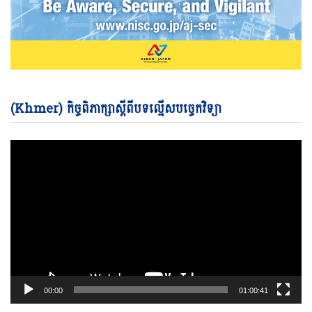
Vi
(Khmer) កិច្ចពិភាក្សាស្តីពីបទល្មើសបច្ចេកវិទ្យា
Pl
00:00
01:00:41