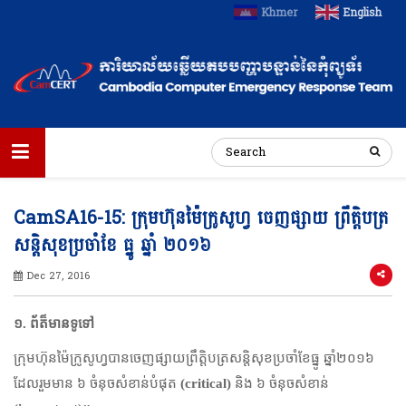
Khmer
English
CamSA16-15: ក្រុមហ៊ុនម៉ៃក្រូសូហ្វ ចេញផ្សាយ ព្រឹត្តិបត្រ
សន្តិសុខប្រចាំខែ ធ្នូ ឆ្នាំ ២០១៦
Dec 27, 2016
១
.
ព័ត៏មានទូទៅ
ក្រុមហ៊ុនម៉ៃក្រូសូហ្វបានចេញផ្សាយព្រឹត្តិបត្រសន្តិសុខប្រចាំខែធ្នូ ឆ្នាំ២០១៦
ដែលរួមមាន ៦ ចំនុចសំខាន់បំផុត
(
critical)
និង ៦ ចំនុចសំខាន់