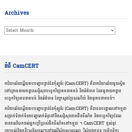
Archives
Archives
អំពី CamCERT
ការិយាល័យឆ្លើយតបបញ្ហាបន្ទាន់នៃកុំព្យូទ័រ (CamCERT) គឺជាការិយាល័យមួយស្ថិត
នៅក្រោមនាយកដ្ឋានសន្តិសុខបច្ចេកវិទ្យាគមនាគមន៍ និងព័ត៌មាន នៃអគ្គនាយកដ្ឋាន
បច្ចេកវិទ្យាគមនាគមន៍ និងព័ត៌មាន នៃក្រសួងប្រៃសណីយ៍ និងទូរគមនាគមន៍។
ការិយាល័យឆ្លើយតបបញ្ហាបន្ទាន់នៃកុំព្យូទ័រ (CamCERT) គឺជាជនបង្គោលនៅកម្ពុជា
សម្រាប់ទំនាក់ទំនងបញ្ហាពាក់ព័ន្ធទៅនឹងសន្តិសុខតាមអ៊ិនធឺណិត និងបច្ចេកវិទ្យាដែល
មានផលវិបាកដល់អ្នកប្រើប្រាស់អ៊ិនធឺណិតនៅកម្ពុជា ។ CamCERT ផ្តល់នូវ
យោបល់និងគន្លឹះសន្តិសុខល្អៗទៅដល់វិស័យសាធារណៈ វិស័យឯកជន ប្រតិបត្តិករ