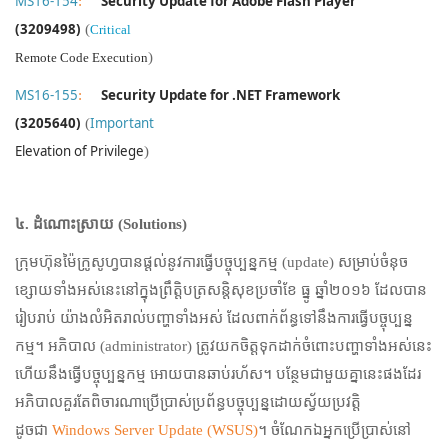
MS16-1
54
:
Security Update for Adobe Flash Player
(3209498)
(
Critical
)
Remote Code Execution
MS16-1
55
:
Security Update for .NET Framework
(3205640)
(
Important
Elevation of Privilege
)
៤.
ដំណោះស្រាយ
(Solutions)
ក្រុមហ៊ុនម៉ៃក្រូសូហ្វបានផ្តល់នូវការធ្វើបច្ចុប្បន្នកម្ម (
update)
សម្រាប់ចំនុច
ខ្សោយទាំងអស់នេះនៅក្នុងព្រឹត្តិបត្រសន្តិសុខប្រចាំខែ ធ្នូ ឆ្នាំ២០១៦
ដែលបាន
រៀបរាប់ យ៉ាងលំអិតរាល់បញ្ហាទាំងអស់ ដែលពាក់ព័ន្ធទៅនឹងការធ្វើបច្ចុប្បន្ន
កម្ម។ អភិបាល (
administrator)
ត្រូវយកចិត្តទុកដាក់ចំពោះបញ្ហាទាំងអស់នេះ
ហើយនឹងធ្វើបច្ចុប្បន្នកម្ម អោយបានឆាប់រហ័ស។ បន្ថែមជាមួយគ្នានេះផងដែរ
អភិបាលគួរតែពិចារណាប្រើប្រាស់ប្រព័ន្ធបច្ចុប្បន្នដោយស័្វយប្រវត្តិ
ដូចជា
Windows Server Update (WSUS)
។ ចំណែកឯអ្នកប្រើប្រាស់នៅ