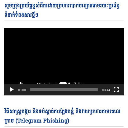
Vi
សូមប្រុងប្រយ័ត្នខ្ពស់ពីការវាយប្រហារបោកបញ្ឆោតតាមរយៈប្រព័ន្ធ
Pl
ទំនាក់ទំនងសារខ្លីៗ
00:00
03:44
Vi
វិធីសាស្ត្របង្ការ និងទប់ស្កាត់ការក្លែងបន្លំ និងវាយប្រហារតាមតេលេ
Pl
ក្រាម (Telegram Phishing)