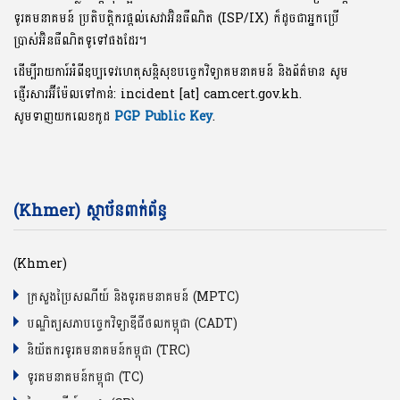
ទូរគមនាគមន៍ ប្រតិបត្តិករផ្តល់សេវាអ៊ិនធឺណិត (ISP/IX) ក៏ដូចជាអ្នកប្រើ
ប្រាស់អ៊ិនធឺណិតទូទៅផងដែរ។
ដើម្បីរាយការ៍អំពីឧប្បទេវហេតុសន្តិសុខបច្ចេកវិទ្យាគមនាគមន៍ និងព័ត៌មាន សូម
ផ្ញើរសារអ៊ីម៉ែលទៅកាន់: incident [at] camcert.gov.kh.
សូមទាញយកលេខកូដ
PGP Public Key
.
(Khmer) ស្ថាប័នពាក់ព័ន្ធ
(Khmer)
ក្រសួងប្រៃសណីយ៍ និងទូរគមនាគមន៍ (MPTC)
បណ្ឌិត្យសភាបច្ចេកវិទ្យាឌីជីថលកម្ពុជា (CADT)
និយ័តករទូរគមនាគមន៍កម្ពុជា (TRC)
ទូរគមនាគមន៍កម្ពុជា (TC)