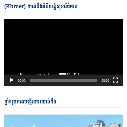
Vi
(Khmer) យល់ដឹងអំពីសន្តិសុខព័ត៌មាន
Pl
00:00
08:30
ផ្ទាំងរូបភាពបង្កើនការយល់ដឹង