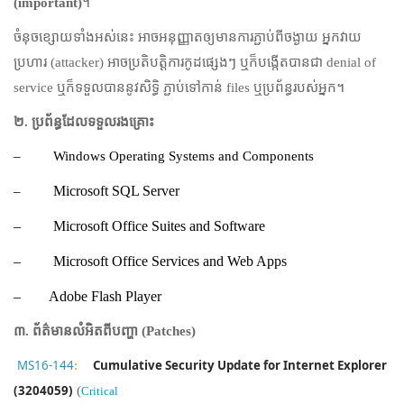
(
important)
។
ចំនុចខ្សោយទាំងអស់នេះ អាចអនុញ្ញាតឲ្យមានការភ្ជាប់ពីចង្ងាយ អ្នកវាយ
ប្រហារ (
attacker)
អាចប្រតិបត្តិការកូដផ្សេងៗ ឬក៏បង្កើតបានជា
denial of
service
ឬក៏ទទួលបាននូវសិទ្ធិ ភ្ជាប់ទៅកាន់
files
ឬប្រព័ន្ធរបស់អ្នក។
២.
ប្រព័ន្ធដែលទទួលរងគ្រោះ
– Windows Operating Systems and Components
–
Microsoft SQL Server
–
Microsoft Office Suites and Software
–
Microsoft Office Services and Web Apps
– Adobe Flash Player
៣.
ព័ត៌មានលំអិតពីបញ្ហា
(Patches)
MS16-144
:
Cumulative Security Update for Internet Explorer
(3204059)
(
Critical