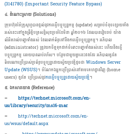
(3141780) (Important Security Feature Bypass)
៤.
ដំណោះស្រាយ (Solutions)
ក្រុមហ៊ុនម៉ៃក្រូសូហ្វបានផ្តល់នូវការធ្វើបច្ចុប្បន្នកម្ម (update) សម្រាប់ចំនុចខ្សោយទាំង
អស់នេះនៅក្នុងព្រឹត្តិបត្រសន្តិសុខប្រចាំខែមិនា ឆ្នាំ២០១៦ ដែលបានរៀបរាប់ យ៉ាង
លំអិតរាល់បញ្ហាទាំងអស់ ដែលពាក់ព័ន្ធទៅនឹងការធ្វើបច្ចុប្បន្នកម្ម។ អភិបាល
(administrator) ត្រូវយកចិត្តទុកដាក់ចំពោះបញ្ហាទាំងអស់នេះ ហើយនឹងធ្វើ
បច្ចុប្បន្នកម្ម អោយបានឆាប់រហ័ស។ បន្ថែមជាមួយគ្នានេះផងដែរ អភិបាលគួរតែ
ពិចារណាប្រើប្រាស់ប្រព័ន្ធបច្ចុប្បន្នដោយស័្វយប្រវត្តិដូចជា
Windows Server
Update (WSUS)
។ ចំណែកឯអ្នកប្រើប្រាស់នៅតាមគេហដ្ឋានវិញ (home
users) គួរតែ ប្រើប្រាស់នូវ
ការធ្វើបច្ចុប្បន្នដោយស្វ័យប្រវត្តិ
។
៥.
ឯកសារយោង (Reference)
–
https://technet.microsoft.com/en-
us/library/security/ms16-mar
–
http://technet.microsoft.com/en-
us/wsus/default.aspx