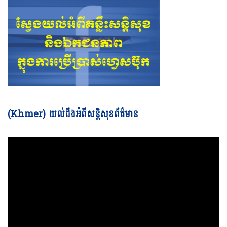
Vi
(Khmer) យល់ដឹងអំពីសន្តិសុខព័ត៌មាន
Pl