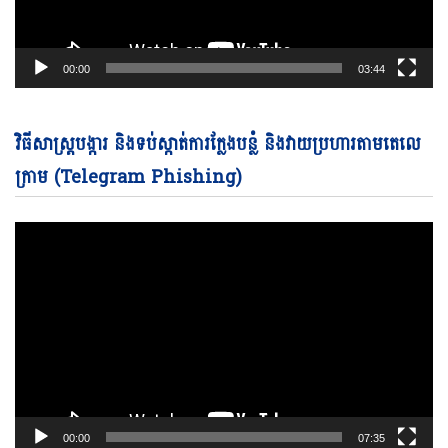
00:00
03:44
Vi
វិធីសាស្ត្របង្ការ និងទប់ស្កាត់ការក្លែងបន្លំ និងវាយប្រហារតាមតេលេ
Pl
ក្រាម (Telegram Phishing)
00:00
07:35