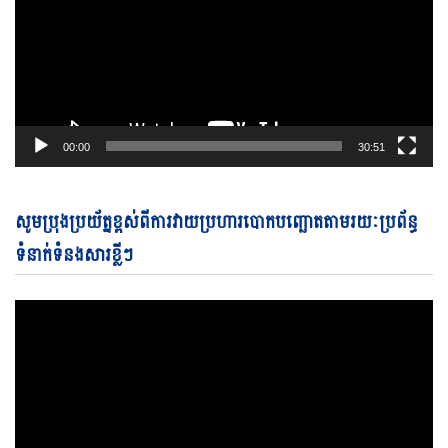
00:00
30:51
Vi
សូមប្រុងប្រយ័ត្នខ្ពស់ពីការវាយប្រហារបោកបញ្ឆោតតាមរយៈប្រព័ន្ធ
Pl
ទំនាក់ទំនងសារខ្លីៗ