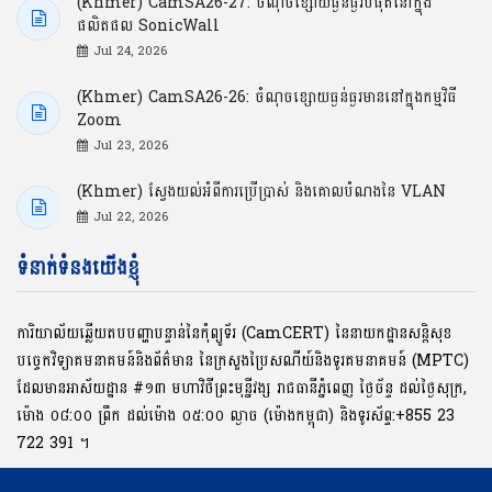
(Khmer) CamSA26-27: ចំណុចខ្សោយធ្ងន់ធ្ងរបំផុតនៅក្នុង
ផលិតផល SonicWall
Jul 24, 2026
(Khmer) CamSA26-26: ចំណុចខ្សោយធ្ងន់ធ្ងរមាននៅក្នុងកម្មវិធី
Zoom
Jul 23, 2026
(Khmer) ស្វែងយល់អំពីការប្រើប្រាស់ និងគោលបំណងនៃ VLAN
Jul 22, 2026
ទំនាក់ទំនងយើងខ្ញុំ
ការិយាល័យឆ្លើយតបបញ្ហាបន្ទាន់នៃកុំព្យូទ័រ (CamCERT) នៃនាយកដ្ឋានសន្តិសុខ
បច្ចេកវិទ្យាគមនាគមន៍និងព័ត៌មាន នៃក្រសួងប្រៃសណីយ៍និងទូរគមនាគមន៍ (MPTC)
ដែលមានអាស័យដ្ឋាន #១៣ មហាវិថីព្រះមុនី្នវង្ស រាជធានីភ្នំពេញ ថ្ងៃច័ន្ទ ដល់ថ្ងៃសុក្រ,
ម៉ោង ០៨:០០ ​ព្រឹក ដល់ម៉ោង ០៥:០០ ល្ងាច (ម៉ោងកម្ពុជា) និងទូរស័ព្ទ:+855 23
722 391 ។