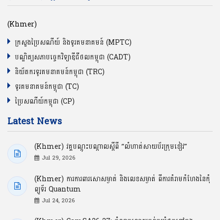
(Khmer)
ក្រសួងប្រៃសណីយ៍ និងទូរគមនាគមន៍ (MPTC)
បណ្ឌិត្យសភាបច្ចេកវិទ្យាឌីជីថលកម្ពុជា (CADT)
និយ័តករទូរគមនាគមន៍កម្ពុជា (TRC)
ទូរគមនាគមន៍កម្ពុជា (TC)
ប្រៃសណីយ៍កម្ពុជា (CP)
Latest News
(Khmer) វគ្គបណ្ដុះបណ្ដាលស្ដីពី “លំហាត់សាយប័រក្រុមខៀវ”
Jul 29, 2026
(Khmer) ការការពារសោសម្ងាត់ និងលេខសម្ងាត់ ពីការគំរាមកំហែងនៃកុំ
ព្យូទ័រ Quantum
Jul 24, 2026