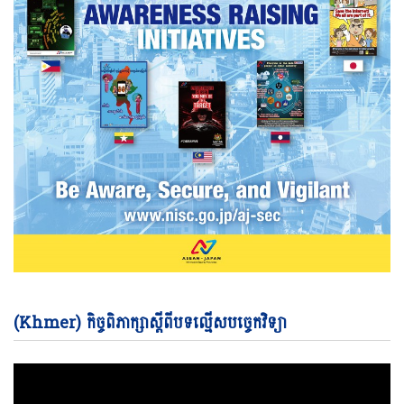
Vi
(Khmer) កិច្ចពិភាក្សាស្តីពីបទល្មើសបច្ចេកវិទ្យា
Pl