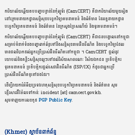
ការិយាល័យឆ្លើយតបបញ្ហាបន្ទាន់នៃកុំព្យូទ័រ (CamCERT) គឺជាការិយាល័យមួយស្ថិត
នៅក្រោមនាយកដ្ឋានសន្តិសុខបច្ចេកវិទ្យាគមនាគមន៍ និងព័ត៌មាន នៃអគ្គនាយកដ្ឋាន
បច្ចេកវិទ្យាគមនាគមន៍ និងព័ត៌មាន នៃក្រសួងប្រៃសណីយ៍ និងទូរគមនាគមន៍។
ការិយាល័យឆ្លើយតបបញ្ហាបន្ទាន់នៃកុំព្យូទ័រ (CamCERT) គឺជាជនបង្គោលនៅកម្ពុជា
សម្រាប់ទំនាក់ទំនងបញ្ហាពាក់ព័ន្ធទៅនឹងសន្តិសុខតាមអ៊ិនធឺណិត និងបច្ចេកវិទ្យាដែល
មានផលវិបាកដល់អ្នកប្រើប្រាស់អ៊ិនធឺណិតនៅកម្ពុជា ។ CamCERT ផ្តល់នូវ
យោបល់និងគន្លឹះសន្តិសុខល្អៗទៅដល់វិស័យសាធារណៈ វិស័យឯកជន ប្រតិបត្តិករ
ទូរគមនាគមន៍ ប្រតិបត្តិករផ្តល់សេវាអ៊ិនធឺណិត (ISP/IX) ក៏ដូចជាអ្នកប្រើ
ប្រាស់អ៊ិនធឺណិតទូទៅផងដែរ។
ដើម្បីរាយការ៍អំពីឧប្បទេវហេតុសន្តិសុខបច្ចេកវិទ្យាគមនាគមន៍ និងព័ត៌មាន សូម
ផ្ញើរសារអ៊ីម៉ែលទៅកាន់: incident [at] camcert.gov.kh.
សូមទាញយកលេខកូដ
PGP Public Key
.
(Khmer) ស្ថាប័នពាក់ព័ន្ធ