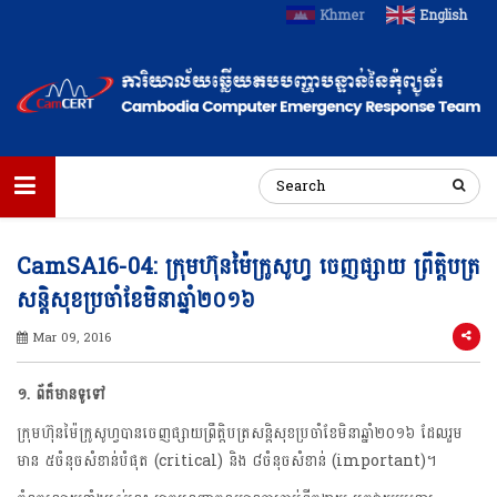
Khmer
English
CamSA16-04: ក្រុមហ៊ុនម៉ៃក្រូសូហ្វ ចេញផ្សាយ ព្រឹត្តិបត្រ
សន្តិសុខប្រចាំខែមិនាឆ្នាំ២០១៦
Mar 09, 2016
១
. ព័ត៏មានទូទៅ
ក្រុមហ៊ុនម៉ៃក្រូសូហ្វបានចេញផ្សាយព្រឹត្តិបត្រសន្តិសុខប្រចាំខែមិនា​ឆ្នាំ២០១៦ ដែលរួម
មាន ៥ចំនុចសំខាន់បំផុត (critical) និង ៨ចំនុចសំខាន់ (important)។