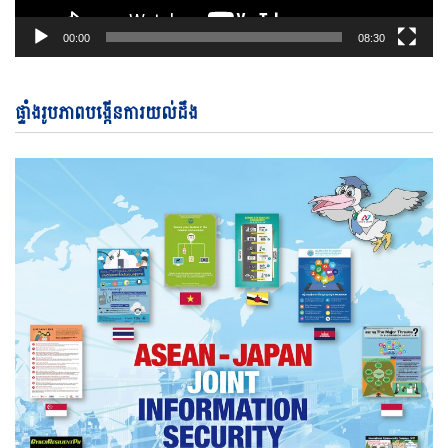
00:00
08:30
ផ្ទាំងរូបភាពបង្កើនការយល់ដឹង