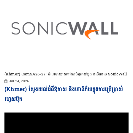
(Khmer) CamSA26-27: ចំណុចខ្សោយធ្ងន់ធ្ងរបំផុតនៅក្នុង ផលិតផល SonicWall
Jul 24, 2026
Vi
(Khmer) ស្វែងយល់អំពីឱកាស និងហានិភ័យក្នុងការប្រើប្រាស់
Pl
ហ្វេសប៊ុក