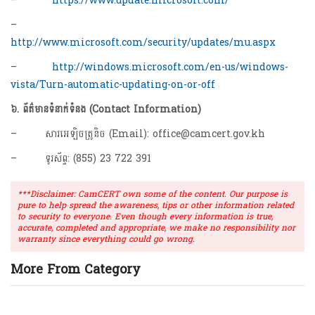
–
https://www.update.microsoft.com/
–
http://www.microsoft.com/security/updates/mu.aspx
–
http://windows.microsoft.com/en-us/windows-
vista/Turn-automatic-updating-on-or-off
៦.
ព័ត៌មានទំនាក់ទំនង (Contact Information)
– សារអេឡិចត្រូនិច (Email): office@camcert.gov.kh
– ទូរស័ព្ទ: (855) 23 722 391
***Disclaimer: CamCERT own some of the content. Our purpose is
pure to help spread the awareness, tips or other information related
to security to everyone. Even though every information is true,
accurate, completed and appropriate, we make no responsibility nor
warranty since everything could go wrong.
More From Category