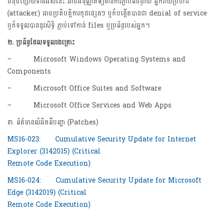
ចំនុចខ្សោយទាំងអស់នេះ អាចអនុញ្ញាតឲ្យមានការភ្ជាប់ពីចង្ងាយ អ្នកវាយប្រហារ
(attacker) អាចប្រតិបត្តិការកូដផ្សេងៗ ឬក៏បង្កើតបានជា denial of service
ឬក៏ទទួលបាននូវសិទ្ធិ ភ្ជាប់ទៅកាន់ files ឬប្រព័ន្ធរបស់អ្នក។
២.
ប្រព័ន្ធដែលទទួលរងគ្រោះ
– Microsoft Windows Operating Systems and
Components
– Microsoft Office Suites and Software
– Microsoft Office Services and Web Apps
៣. ព័ត៌មានលំអិតពីបញ្ហា (Patches)
MS16-023
:
Cumulative Security Update for Internet
Explorer (3142015) (Critical
Remote Code Execution)
MS16-024:
Cumulative Security Update for Microsoft
Edge (3142019) (Critical
Remote Code Execution)