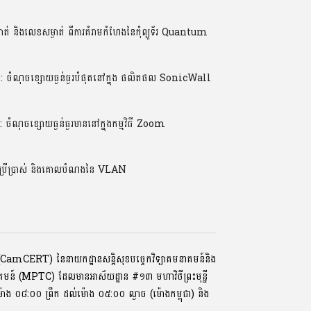
់ និងលេខសម្ងាត់ ពីការគំរាមកំហែងនៃកុំព្យូទ័រ Quantum
ណុចខ្សោយធ្ងន់ធ្ងរបំផុតនៅក្នុង ផលិតផល SonicWall
ចខ្សោយធ្ងន់ធ្ងរមាននៅក្នុងកម្មវិធី Zoom
ប្រើប្រាស់ និងគោលបំណងនៃ VLAN
ទ័រ (CamCERT) នៃនាយកដ្ឋានសន្តិសុខបច្ចេកវិទ្យាគមនាគមន៍និង
ាគមន៍ (MPTC) ដែលមានអាស័យដ្ឋាន #១៣ មហាវិថីព្រះមុនី្ន
្រ, ម៉ោង ០៨:០០ ​ព្រឹក ដល់ម៉ោង ០៥:០០ ល្ងាច (ម៉ោងកម្ពុជា) និង