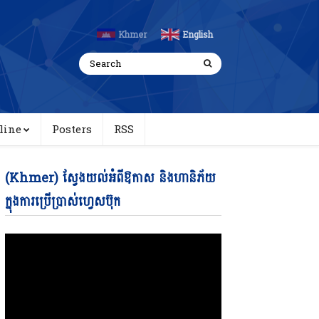
Khmer
English
line
Posters
RSS
Video
(Khmer) ស្វែងយល់អំពីឱកាស និងហានិភ័យ
Player
ក្នុងការប្រើប្រាស់ហ្វេសប៊ុក