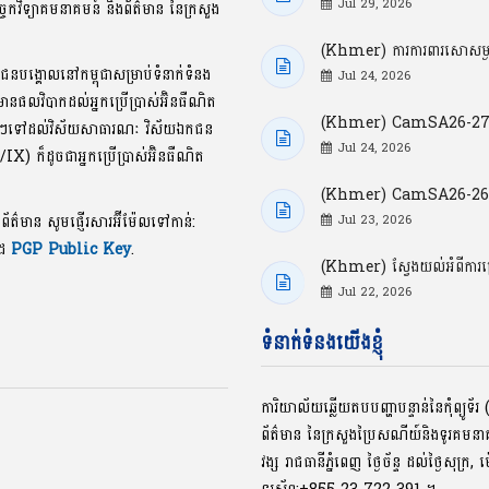
Jul 29, 2026
្ចេកវិទ្យាគមនាគមន៍ និងព័ត៌មាន នៃក្រសួង
(Khmer) ការការពារសោសម្ងាត
ាជនបង្គោលនៅកម្ពុជាសម្រាប់ទំនាក់ទំនង
Jul 24, 2026
លមានផលវិបាកដល់អ្នកប្រើប្រាស់អ៊ិនធឺណិត
(Khmer) CamSA26-27: ចំ
ខល្អៗទៅដល់វិស័យសាធារណៈ វិស័យឯកជន
Jul 24, 2026
P/IX) ក៏ដូចជាអ្នកប្រើប្រាស់អ៊ិនធឺណិត
(Khmer) CamSA26-26: ចំណុ
ងព័ត៌មាន សូមផ្ញើរសារអ៊ីម៉ែលទៅកាន់:
Jul 23, 2026
ូដ
PGP Public Key
.
(Khmer) ស្វែងយល់អំពីការ
Jul 22, 2026
ទំនាក់ទំនងយើងខ្ញុំ
ការិយាល័យឆ្លើយតបបញ្ហាបន្ទាន់នៃកុំព្យូ
ព័ត៌មាន នៃក្រសួងប្រៃសណីយ៍និងទូរគមន
វង្ស រាជធានីភ្នំពេញ ថ្ងៃច័ន្ទ ដល់ថ្ងៃសុក