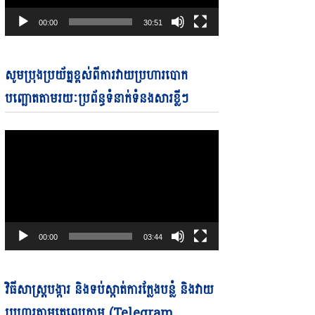
00:00
30:51
Video
សូមប្រុងប្រយ័ត្នខ្ពស់ពីការវាយប្រហារបោក
Player
បញ្ឆោតតាមរយៈប្រព័ន្ធទំនាក់ទំនងសារខ្លីៗ
00:00
03:44
Video
វិធីសាស្ត្របង្ការ និងទប់ស្កាត់ការក្លែងបន្លំ និងវាយ
Player
ប្រហារតាមតេលេក្រាម (Telegram