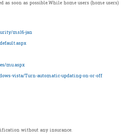
ted as soon as possible.While home users (home users)
curity/ms16-jan
default.aspx
tes/mu.aspx
dows-vista/Turn-automatic-updating-on-or-off
tification without any insurance.