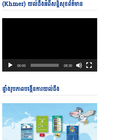
Video
(Khmer) យល់ដឹងអំពីសន្តិសុខព័ត៌មាន
Player
00:00
08:30
ផ្ទាំងរូបភាពបង្កើនការយល់ដឹង