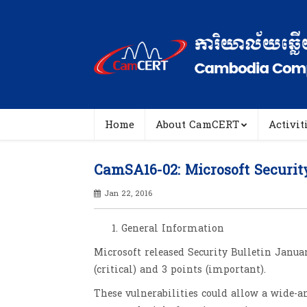
Home
About CamCERT
Activit
CamSA16-02: Microsoft Securi
Jan 22, 2016
General Information
Microsoft released Security Bulletin Janu
(critical) and 3 points (important).
These vulnerabilities could allow a wide-a