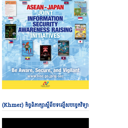
Video
(Khmer) កិច្ចពិភាក្សាស្តីពីបទល្មើសបច្ចេកវិទ្យា
Player