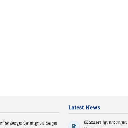
Latest News
(Khmer) វគ្គបណ្ដុះបណ្ដាលស្
ជាការិយាល័យមួយស្ថិតនៅក្រោមនាយកដ្ឋាន