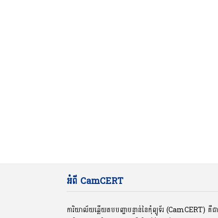
អំពី CamCERT
ការិយាល័យឆ្លើយតបបញ្ហាបន្ទាន់នៃកុំព្យូទ័រ (CamCERT) គឺ