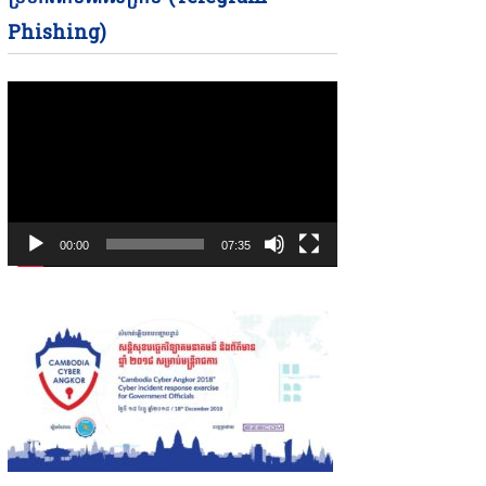
Phishing)
00:00
07:35