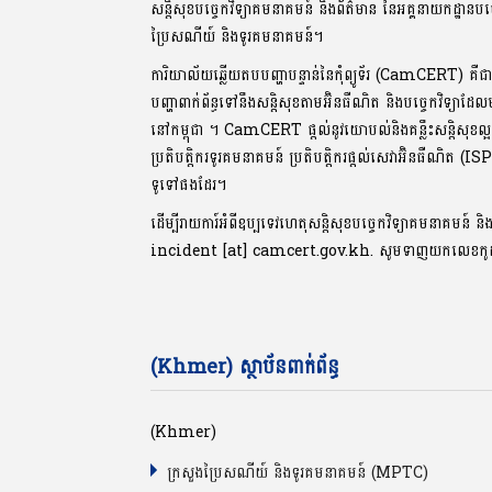
សន្តិសុខបច្ចេកវិទ្យាគមនាគមន៍ និងព័ត៌មាន នៃអគ្គនាយកដ្ឋានបច
ប្រៃសណីយ៍ និងទូរគមនាគមន៍។
ការិយាល័យឆ្លើយតបបញ្ហាបន្ទាន់នៃកុំព្យូទ័រ (CamCERT) គឺជ
បញ្ហាពាក់ព័ន្ធទៅនឹងសន្តិសុខតាមអ៊ិនធឺណិត និងបច្ចេកវិទ្យាដែ
នៅកម្ពុជា ។ CamCERT ផ្តល់នូវយោបល់និងគន្លឹះសន្តិសុ
ប្រតិបត្តិករទូរគមនាគមន៍ ប្រតិបត្តិករផ្តល់សេវាអ៊ិនធឺណិត (IS
ទូទៅផងដែរ។
ដើម្បីរាយការ៍អំពីឧប្បទេវហេតុសន្តិសុខបច្ចេកវិទ្យាគមនាគមន៍ និ
incident [at] camcert.gov.kh. សូមទាញយកលេខក
(Khmer) ស្ថាប័នពាក់ព័ន្ធ
(Khmer)
ក្រសួងប្រៃសណីយ៍ និងទូរគមនាគមន៍ (MPTC)