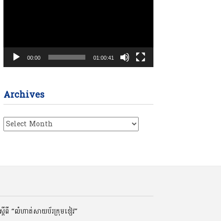
00:00
01:00:41
Archives
Archives
ដីពី “លំហាត់សាយប័រក្រុមខៀវ”