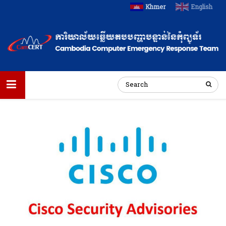
Khmer
English