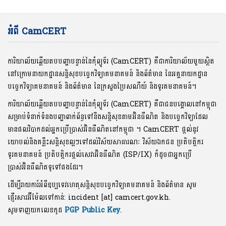
អំពី CamCERT
ការិយាល័យឆ្លើយតបបញ្ហាបន្ទាន់នៃកុំព្យូទ័រ (CamCERT) គឺជាការិយាល័យមួយស្ថិត
នៅក្រោមនាយកដ្ឋានសន្តិសុខបច្ចេកវិទ្យាគមនាគមន៍ និងព័ត៌មាន នៃអគ្គនាយកដ្ឋាន
បច្ចេកវិទ្យាគមនាគមន៍ និងព័ត៌មាន នៃក្រសួងប្រៃសណីយ៍ និងទូរគមនាគមន៍។
ការិយាល័យឆ្លើយតបបញ្ហាបន្ទាន់នៃកុំព្យូទ័រ (CamCERT) គឺជាជនបង្គោលនៅកម្ពុជា
សម្រាប់ទំនាក់ទំនងបញ្ហាពាក់ព័ន្ធទៅនឹងសន្តិសុខតាមអ៊ិនធឺណិត និងបច្ចេកវិទ្យាដែល
មានផលវិបាកដល់អ្នកប្រើប្រាស់អ៊ិនធឺណិតនៅកម្ពុជា ។ CamCERT ផ្តល់នូវ
យោបល់និងគន្លឹះសន្តិសុខល្អៗទៅដល់វិស័យសាធារណៈ វិស័យឯកជន ប្រតិបត្តិករ
ទូរគមនាគមន៍ ប្រតិបត្តិករផ្តល់សេវាអ៊ិនធឺណិត (ISP/IX) ក៏ដូចជាអ្នកប្រើ
ប្រាស់អ៊ិនធឺណិតទូទៅផងដែរ។
ដើម្បីរាយការ៍អំពីឧប្បទេវហេតុសន្តិសុខបច្ចេកវិទ្យាគមនាគមន៍ និងព័ត៌មាន សូម
ផ្ញើរសារអ៊ីម៉ែលទៅកាន់: incident [at] camcert.gov.kh.
សូមទាញយកលេខកូដ
PGP Public Key
.