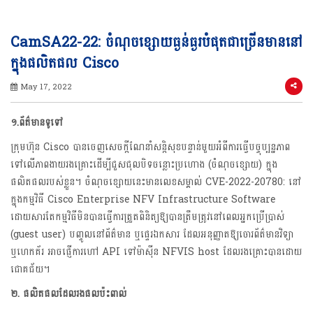
CamSA22-22: ចំណុចខ្សោយធ្ងន់ធ្ងរបំផុតជាច្រើនមាននៅ
ក្នុងផលិតផល Cisco
May 17, 2022
១.ព័ត៌មានទូទៅ
ក្រុមហ៊ុន Cisco បាន​ចេញ​សេចក្តី​ណែនាំសន្តិសុខបន្ទាន់មួយ​អំពីការធ្វើបច្ចុប្បន្នភាព
ទៅលើភាពងាយរងគ្រោះដើម្បីជួសជុលបិទចន្លោះប្រហោង ​(ចំណុចខ្សោយ) ក្នុង
ផលិតផលរបស់ខ្លួន។ ចំណុចខ្សោយនេះមានលេខសម្គាល់ CVE-2022-20780: នៅ
ក្នុងកម្មវិធី Cisco Enterprise NFV Infrastructure Software
ដោយសារតែកម្មវិធីមិនបានធ្វើការត្រួតពិនិត្យឱ្យបានត្រឹមត្រូវនៅពេលអ្នកប្រើប្រាស់
(guest user) បញ្ចូលនៅព័ត៌មាន​ ឬផ្ទេរឯកសារ ដែលអនុញ្ញាតឱ្យចោរព័ត៌មានវិទ្យា
ឬហេកគ័រ អាចផ្ញើការហៅ API ទៅម៉ាស៊ីន NFVIS host ដែលរងគ្រោះបានដោយ
ជោគជ័យ។
២.
ផលិតផលដែលរងផលប៉ះពាល់