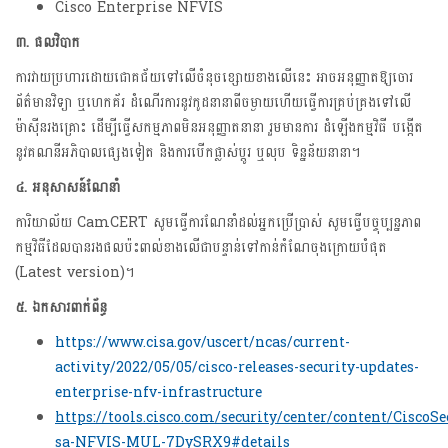
Cisco Enterprise NFVIS
៣. ផលវិបាក
ការវាយប្រហារដោយជោគជ័យទៅលើចំនុចខ្សោយខាងលើនេះ អាចអនុញ្ញាតឱ្យចោរ
ព័ត៌មានវិទ្យា ឬហេកគ័រ ដំណើរការនូវកូដនានាពីចម្ងាយហើយធ្វើការគ្រប់គ្រងទៅលើ
ម៉ាស៊ីនរងគ្រោះ ដើម្បីធ្វើសកម្មភាពមិនអនុញ្ញាតនានា រួមមានការ ដំឡើងកម្មវិធី បង្កើត
នូវគណនីអភិបាលផ្សេងទៀត និងការបើកផ្លាស់ប្តូរ ឬលុប ទិន្នន័យនានា។
៤. អនុសាសន៍ណែនាំ
ការិយាល័យ CamCERT សូមធ្វើការណែនាំដល់អ្នកប្រើប្រាស់ សូមធ្វើបច្ចុប្បន្នភាព
កម្មវិធីដែលបានរងផលប៉ះពាល់ខាងលើ​ជាបន្ទាន់​ទៅកាន់កំណែចុងក្រោយបំផុត
(Latest version)។
៥
. ឯកសារពាក់ព័ន្ធ
https://www.cisa.gov/uscert/ncas/current-
activity/2022/05/05/cisco-releases-security-updates-
enterprise-nfv-infrastructure
https://tools.cisco.com/security/center/content/CiscoSe
sa-NFVIS-MUL-7DySRX9#details