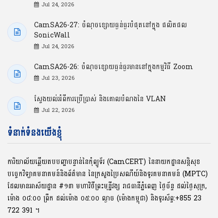
Jul 24, 2026
CamSA26-27: ចំណុចខ្សោយធ្ងន់ធ្ងរបំផុតនៅក្នុង ផលិតផល
SonicWall
Jul 24, 2026
CamSA26-26: ចំណុចខ្សោយធ្ងន់ធ្ងរមាននៅក្នុងកម្មវិធី Zoom
Jul 23, 2026
ស្វែងយល់អំពីការប្រើប្រាស់ និងគោលបំណងនៃ VLAN
Jul 22, 2026
ទំនាក់ទំនងយើងខ្ញុំ
ការិយាល័យឆ្លើយតបបញ្ហាបន្ទាន់នៃកុំព្យូទ័រ (CamCERT) នៃនាយកដ្ឋានសន្តិសុខ
បច្ចេកវិទ្យាគមនាគមន៍និងព័ត៌មាន នៃក្រសួងប្រៃសណីយ៍និងទូរគមនាគមន៍ (MPTC)
ដែលមានអាស័យដ្ឋាន #១៣ មហាវិថីព្រះមុនី្នវង្ស រាជធានីភ្នំពេញ ថ្ងៃច័ន្ទ ដល់ថ្ងៃសុក្រ,
ម៉ោង ០៨:០០ ​ព្រឹក ដល់ម៉ោង ០៥:០០ ល្ងាច (ម៉ោងកម្ពុជា) និងទូរស័ព្ទ:+855 23
722 391 ។