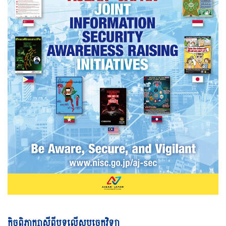
Vi
កិច្ចពិភាក្សាស្តីពីបទល្មើសបច្ចេកវិទ្យា