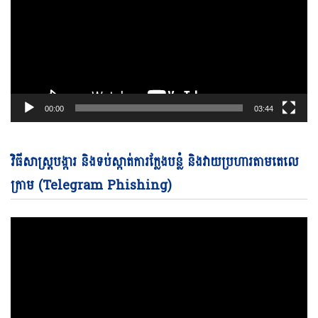
00:00
03:44
Vi
វិធីសាស្ត្របង្ការ និងទប់ស្កាត់ការក្លែងបន្លំ និងវាយប្រហារតាមតេលេ
Pl
ក្រាម (Telegram Phishing)