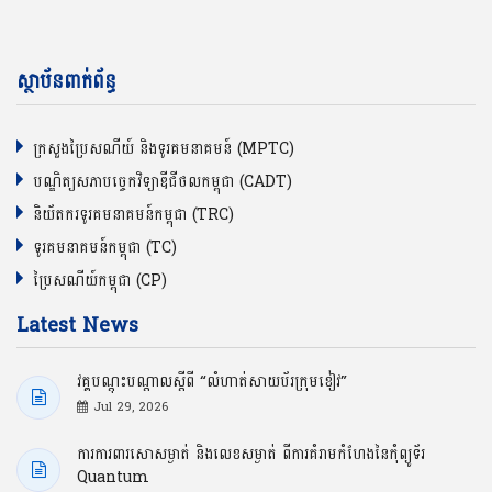
ស្ថាប័នពាក់ព័ន្ធ
ក្រសួងប្រៃសណីយ៍ និងទូរគមនាគមន៍ (MPTC)
បណ្ឌិត្យសភាបច្ចេកវិទ្យាឌីជីថលកម្ពុជា (CADT)
និយ័តករទូរគមនាគមន៍កម្ពុជា (TRC)
ទូរគមនាគមន៍កម្ពុជា (TC)
ប្រៃសណីយ៍កម្ពុជា (CP)
Latest News
វគ្គបណ្ដុះបណ្ដាលស្ដីពី “លំហាត់សាយប័រក្រុមខៀវ”
Jul 29, 2026
ការការពារសោសម្ងាត់ និងលេខសម្ងាត់ ពីការគំរាមកំហែងនៃកុំព្យូទ័រ
Quantum