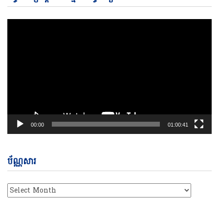
Pl
00:00
01:00:41
ប័ណ្ណសារ
ប័ណ្ណសារ