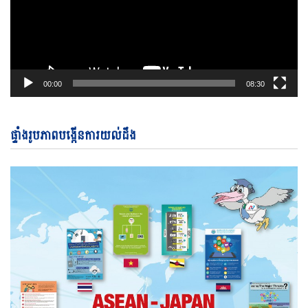
00:00
08:30
ផ្ទាំងរូបភាពបង្កើនការយល់ដឹង