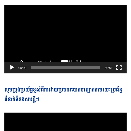
00:00
30:51
Vi
សូមប្រុងប្រយ័ត្នខ្ពស់ពីការវាយប្រហារបោកបញ្ឆោតតាមរយៈប្រព័ន្ធ
Pl
ទំនាក់ទំនងសារខ្លីៗ