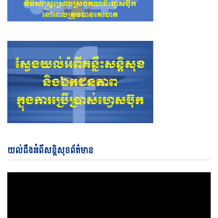
Vi
យល់ដឹងអំពីសន្តិសុខព័ត៌មាន
Pl