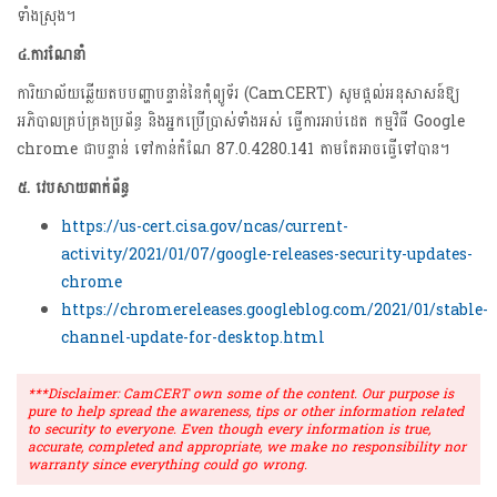
ទាំងស្រុង។
៤.ការណែនាំ
ការិយាល័យឆ្លើយតបបញ្ហាបន្ទាន់នៃកុំព្យូទ័រ (CamCERT) សូមផ្តល់អនុសាសន៍ឱ្យ
អភិបាលគ្រប់គ្រងប្រព័ន្ធ និងអ្នកប្រើប្រាស់ទាំងអស់ ធ្វើការអាប់ដេត កម្មវិធី Google
chrome ជាបន្ទាន់ ទៅកាន់កំណែ 87.0.4280.141 តាមតែអាចធ្វើទៅបាន។
៥. វេបសាយពាក់ព័ន្ធ
https://us-cert.cisa.gov/ncas/current-
activity/2021/01/07/google-releases-security-updates-
chrome
https://chromereleases.googleblog.com/2021/01/stable-
channel-update-for-desktop.html
***Disclaimer: CamCERT own some of the content. Our purpose is
pure to help spread the awareness, tips or other information related
to security to everyone. Even though every information is true,
accurate, completed and appropriate, we make no responsibility nor
warranty since everything could go wrong.