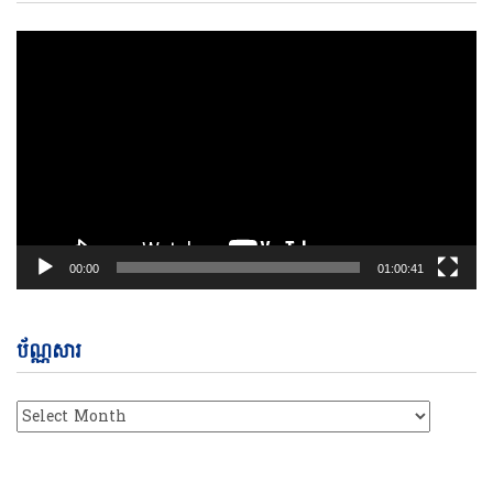
Pl
00:00
01:00:41
ប័ណ្ណសារ
ប័ណ្ណសារ