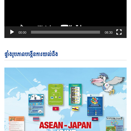
00:00
08:30
ផ្ទាំងរូបភាពបង្កើនការយល់ដឹង