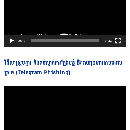
00:00
03:44
Vi
វិធីសាស្ត្របង្ការ និងទប់ស្កាត់ការក្លែងបន្លំ និងវាយប្រហារតាមតេលេ
Pl
ក្រាម (Telegram Phishing)