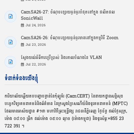
CamSA26-27: ចំណុចខ្សោយធ្ងន់ធ្ងរបំផុតនៅក្នុង ផលិតផល
SonicWall
Jul 24, 2026
CamSA26-26: ចំណុចខ្សោយធ្ងន់ធ្ងរមាននៅក្នុងកម្មវិធី Zoom
Jul 23, 2026
ស្វែងយល់អំពីការប្រើប្រាស់ និងគោលបំណងនៃ VLAN
Jul 22, 2026
ទំនាក់ទំនងយើងខ្ញុំ
ការិយាល័យឆ្លើយតបបញ្ហាបន្ទាន់នៃកុំព្យូទ័រ (CamCERT) នៃនាយកដ្ឋានសន្តិសុខ
បច្ចេកវិទ្យាគមនាគមន៍និងព័ត៌មាន នៃក្រសួងប្រៃសណីយ៍និងទូរគមនាគមន៍ (MPTC)
ដែលមានអាស័យដ្ឋាន #១៣ មហាវិថីព្រះមុនី្នវង្ស រាជធានីភ្នំពេញ ថ្ងៃច័ន្ទ ដល់ថ្ងៃសុក្រ,
ម៉ោង ០៨:០០ ​ព្រឹក ដល់ម៉ោង ០៥:០០ ល្ងាច (ម៉ោងកម្ពុជា) និងទូរស័ព្ទ:+855 23
722 391 ។