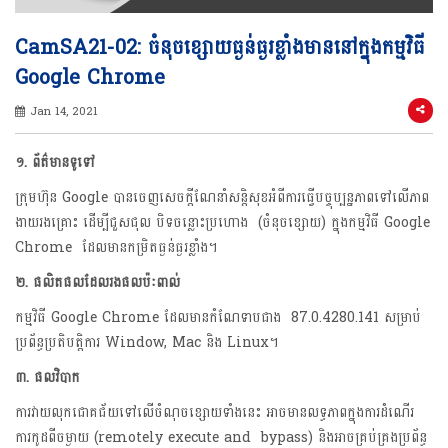
CamSA21-02: ចំនុចខ្សោយធ្ងន់ធ្ងរខ្លាំងមាននៅក្នុងកម្មវិធី
Google Chrome
Jan 14, 2021
១
. ព័ត៌មានទូទៅ
ក្រុមហ៊ុន​ Google​ បាន​ចេញ​សេចក្តី​ណែនាំសន្តិសុខ​អំពីការធ្វើបច្ចុប្បន្នភាពទៅលើភាព
ងាយរងគ្រោះ ដើម្បីជួសជុល បិទចន្លោះប្រហោង ​ (ចំនុចខ្សោយ) ​​ក្នុង​កម្មវិធី​ Google​
Chrome ដែលមានកម្រិត​ធ្ងន់ធ្ងរ​ខ្លាំង។
២
.
ផលិតផលដែលរងផលប៉ៈពាល់
កម្មវិធី Google Chrome ដែលមានកំណែទាបជាង 87.0.4280.141 សម្រាប់
ប្រព័ន្ធប្រតិបត្តិការ Window, Mac និង Linux។
៣. ផលវិបាក
ការវាយលុកជោគជ័យទៅលើចំណុចខ្សោយទាំងនេះ អាចមានលទ្ធភាពក្នុងការដំណើរ
ការកូដពីចម្ងាយ (remotely execute and bypass) និងអាចគ្រប់គ្រងប្រព័ន្ធ