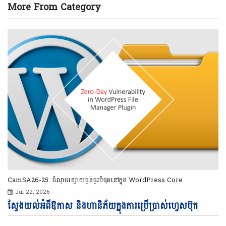
More From Category
CamSA26-25: ចំណុចខ្សោយធ្ងន់ធ្ងរបំផុតនៅក្នុង WordPress Core
Jul 22, 2026
Vi
ស្វែងយល់អំពីឱកាស និងហានិភ័យក្នុងការប្រើប្រាស់ហ្វេសប៊ុក
Pl