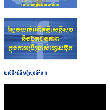
Vi
យល់ដឹងអំពីសន្តិសុខព័ត៌មាន
Pl