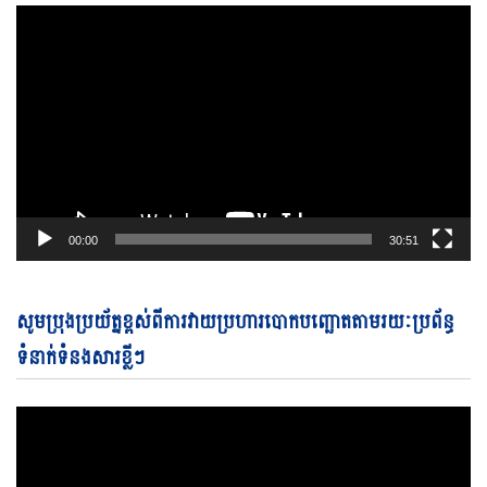
00:00
30:51
Vi
សូមប្រុងប្រយ័ត្នខ្ពស់ពីការវាយប្រហារបោកបញ្ឆោតតាមរយៈប្រព័ន្ធ
Pl
ទំនាក់ទំនងសារខ្លីៗ