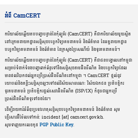
អំពី CamCERT
ការិយាល័យឆ្លើយតបបញ្ហាបន្ទាន់នៃកុំព្យូទ័រ (CamCERT) គឺជាការិយាល័យមួយស្ថិត
នៅក្រោមនាយកដ្ឋានសន្តិសុខបច្ចេកវិទ្យាគមនាគមន៍ និងព័ត៌មាន នៃអគ្គនាយកដ្ឋាន
បច្ចេកវិទ្យាគមនាគមន៍ និងព័ត៌មាន នៃក្រសួងប្រៃសណីយ៍ និងទូរគមនាគមន៍។
ការិយាល័យឆ្លើយតបបញ្ហាបន្ទាន់នៃកុំព្យូទ័រ (CamCERT) គឺជាជនបង្គោលនៅកម្ពុជា
សម្រាប់ទំនាក់ទំនងបញ្ហាពាក់ព័ន្ធទៅនឹងសន្តិសុខតាមអ៊ិនធឺណិត និងបច្ចេកវិទ្យាដែល
មានផលវិបាកដល់អ្នកប្រើប្រាស់អ៊ិនធឺណិតនៅកម្ពុជា ។ CamCERT ផ្តល់នូវ
យោបល់និងគន្លឹះសន្តិសុខល្អៗទៅដល់វិស័យសាធារណៈ វិស័យឯកជន ប្រតិបត្តិករ
ទូរគមនាគមន៍ ប្រតិបត្តិករផ្តល់សេវាអ៊ិនធឺណិត (ISP/IX) ក៏ដូចជាអ្នកប្រើ
ប្រាស់អ៊ិនធឺណិតទូទៅផងដែរ។
ដើម្បីរាយការ៍អំពីឧប្បទេវហេតុសន្តិសុខបច្ចេកវិទ្យាគមនាគមន៍ និងព័ត៌មាន សូម
ផ្ញើរសារអ៊ីម៉ែលទៅកាន់: incident [at] camcert.gov.kh.
សូមទាញយកលេខកូដ
PGP Public Key
.