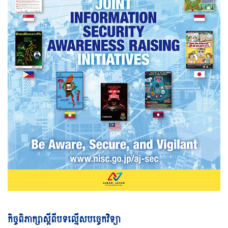
Vi
កិច្ចពិភាក្សាស្តីពីបទល្មើសបច្ចេកវិទ្យា