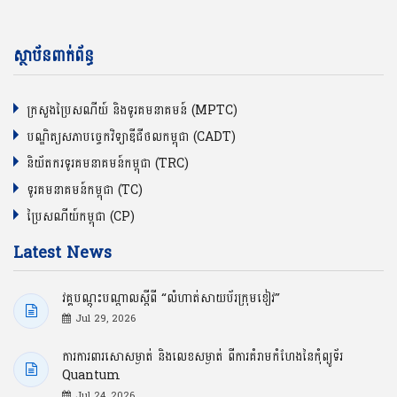
ស្ថាប័នពាក់ព័ន្ធ
ក្រសួងប្រៃសណីយ៍ និងទូរគមនាគមន៍ (MPTC)
បណ្ឌិត្យសភាបច្ចេកវិទ្យាឌីជីថលកម្ពុជា (CADT)
និយ័តករទូរគមនាគមន៍កម្ពុជា (TRC)
ទូរគមនាគមន៍កម្ពុជា (TC)
ប្រៃសណីយ៍កម្ពុជា (CP)
Latest News
វគ្គបណ្ដុះបណ្ដាលស្ដីពី “លំហាត់សាយប័រក្រុមខៀវ”
Jul 29, 2026
ការការពារសោសម្ងាត់ និងលេខសម្ងាត់ ពីការគំរាមកំហែងនៃកុំព្យូទ័រ
Quantum
Jul 24, 2026