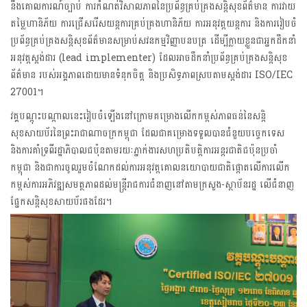
នឹងគោលការណ៍ច្បាប់ ការកំណត់វិសាលភាពនៃប្រព័ន្ធគ្រប់គ្រងសន្តិសុខព័ត៌មាន ការវាយ
តម្លៃហានិភ័យ ការជ្រើសរើសយន្តការគ្រប់គ្រងហានិភ័យ ការអនុវត្តយន្តការ និងការរៀបចំ
ប្រព័ន្ធគ្រប់គ្រងសន្តិសុខព័ត៌មានសម្រាប់សវនកម្មវិញ្ញាបនបត្រ ដើម្បីក្លាយខ្លួនជាអ្នកដឹកនាំ
អនុវត្តស្តង់ដារ (lead implementer) ដែលអាចដឹកនាំប្រព័ន្ធគ្រប់គ្រងសន្តិសុខ
ព័ត៌មាន របស់អង្គភាពដោយមានទំនុកចិត្ត និងប្រសិទ្ធភាពស្របតាមស្តង់ដារ ISO/IEC
27001។
វគ្គបណ្ដុះបណ្ដាលនេះរៀបចំឡើងនៅក្រោមគម្រោងលើកកម្ពស់ភាពធន់នៃសន្តិ
សុខសាយប័រនៃព្រះរាជាណាចក្រកម្ពុជា ដែលជាគម្រោងទទួលបានជំនួយបច្ចេកទេស
និងការគាំទ្រពីរដ្ឋាភិបាលជប៉ុនតាមរយៈភ្នាក់ងារសហប្រតិបត្តិការអន្តរជាតិជប៉ុនប្រចាំ
កម្ពុជា និងជាការចូលរួមចំណែកដល់ការអនុវត្តគោលនយោបាយជាតិផ្តោតលើការលើក
កម្ពស់ការអភិវឌ្ឍសមត្ថភាពដល់មន្ត្រីរាជការជំនាញនៅតាមក្រសួង-ស្ថាប័នរដ្ឋ លើជំនាញ
ផ្នែកសន្តិសុខសាយប័រផងដែរ។