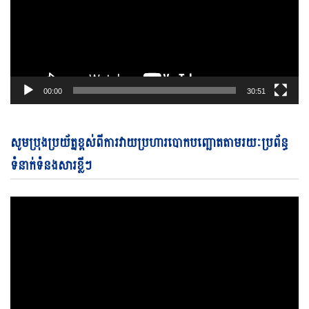
00:00
30:51
Vi
សូមប្រុងប្រយ័ត្នខ្ពស់ពីការវាយប្រហារបោកបញ្ឆោតតាមរយៈប្រព័ន្ធ
Pl
ទំនាក់ទំនងសារខ្លីៗ