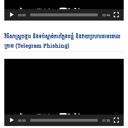
00:00
03:44
Vi
វិធីសាស្ត្របង្ការ និងទប់ស្កាត់ការក្លែងបន្លំ និងវាយប្រហារតាមតេលេ
Pl
ក្រាម (Telegram Phishing)
00:00
07:35