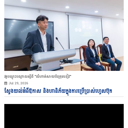
វគ្គបណ្ដុះបណ្ដាលស្ដីពី “លំហាត់សាយប័រក្រុមខៀវ”
Jul 29, 2026
Vi
ស្វែងយល់អំពីឱកាស និងហានិភ័យក្នុងការប្រើប្រាស់ហ្វេសប៊ុក
Pl