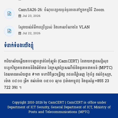
CamSA26-26: ចំណុចខ្សោយធ្ងន់ធ្ងរមាននៅក្នុងកម្មវិធី Zoom
Jul 23, 2026
ស្វែងយល់អំពីការប្រើប្រាស់ និងគោលបំណងនៃ VLAN
Jul 22, 2026
ទំនាក់ទំនងយើងខ្ញុំ
ការិយាល័យឆ្លើយតបបញ្ហាបន្ទាន់នៃកុំព្យូទ័រ (CamCERT) នៃនាយកដ្ឋានសន្តិសុខ
បច្ចេកវិទ្យាគមនាគមន៍និងព័ត៌មាន នៃក្រសួងប្រៃសណីយ៍និងទូរគមនាគមន៍ (MPTC)
ដែលមានអាស័យដ្ឋាន #១៣ មហាវិថីព្រះមុនី្នវង្ស រាជធានីភ្នំពេញ ថ្ងៃច័ន្ទ ដល់ថ្ងៃសុក្រ,
ម៉ោង ០៨:០០ ​ព្រឹក ដល់ម៉ោង ០៥:០០ ល្ងាច (ម៉ោងកម្ពុជា) និងទូរស័ព្ទ:+855 23
722 391 ។
Copyright 2010-2026 by CamCERT | CamCERT is office under
Department of ICT Security,
General Department of ICT, Ministry of
Posts and Telecommunications (MPTC)