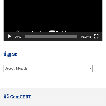
00:00
01:00:41
ប័ណ្ណសារ
ប័ណ្ណសារ
អំពី CamCERT