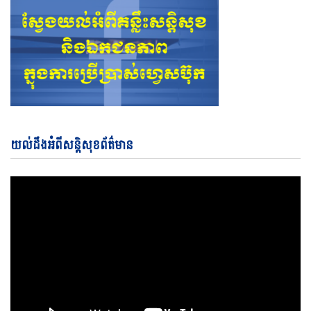
Vi
យល់ដឹងអំពីសន្តិសុខព័ត៌មាន
Pl