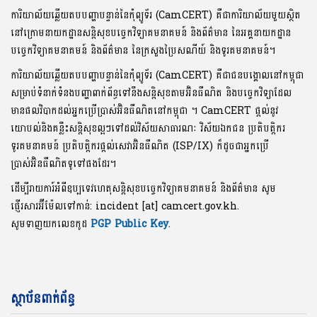
ការិយាល័យឆ្លើយតបបញ្ហាបន្ទាន់នៃកុំព្យូទ័រ (CamCERT) គឺជាការិយាល័យមួយស្ថិត
នៅក្រោមនាយកដ្ឋានសន្តិសុខបច្ចេកវិទ្យាគមនាគមន៍ និងព័ត៌មាន នៃអគ្គនាយកដ្ឋាន
បច្ចេកវិទ្យាគមនាគមន៍ និងព័ត៌មាន នៃក្រសួងប្រៃសណីយ៍ និងទូរគមនាគមន៍។
ការិយាល័យឆ្លើយតបបញ្ហាបន្ទាន់នៃកុំព្យូទ័រ (CamCERT) គឺជាជនបង្គោលនៅកម្ពុជា
សម្រាប់ទំនាក់ទំនងបញ្ហាពាក់ព័ន្ធទៅនឹងសន្តិសុខតាមអ៊ិនធឺណិត និងបច្ចេកវិទ្យាដែល
មានផលវិបាកដល់អ្នកប្រើប្រាស់អ៊ិនធឺណិតនៅកម្ពុជា ។ CamCERT ផ្តល់នូវ
យោបល់និងគន្លឹះសន្តិសុខល្អៗទៅដល់វិស័យសាធារណៈ វិស័យឯកជន ប្រតិបត្តិករ
ទូរគមនាគមន៍ ប្រតិបត្តិករផ្តល់សេវាអ៊ិនធឺណិត (ISP/IX) ក៏ដូចជាអ្នកប្រើ
ប្រាស់អ៊ិនធឺណិតទូទៅផងដែរ។
ដើម្បីរាយការ៍អំពីឧប្បទេវហេតុសន្តិសុខបច្ចេកវិទ្យាគមនាគមន៍ និងព័ត៌មាន សូម
ផ្ញើរសារអ៊ីម៉ែលទៅកាន់: incident [at] camcert.gov.kh.
សូមទាញយកលេខកូដ
PGP Public Key
.
ស្ថាប័នពាក់ព័ន្ធ