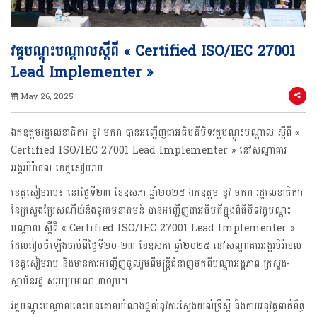
វគ្គបណ្ដុះបណ្ដាលស្តីពី « Certified ISO/IEC 27001
Lead Implementer »
May 26, 2025
ឯកឧត្តមរដ្ឋលេខាធិការ ខូវ មករា បានអញ្ជើញជាអធិបតីបិទវគ្គបណ្ដុះបណ្ដាល ស្តីពី «
Certified ISO/IEC 27001 Lead Implementer » នៅសណ្ឋាគារ
អង្គរមិរ៉ាខល ខេត្តសៀមរាប
ខេត្តសៀមរាប៖ នៅថ្ងៃទី២៣ ខែឧសភា ឆ្នាំ២០២៥ ឯកឧត្ដម ខូវ មករា រដ្ឋលេខាធិការ
នៃក្រសួងប្រៃសណីយ៍និងទូរគមនាគមន៍ បានអញ្ជើញជាអធិបតីក្នុងពិធីបិទវគ្គបណ្ដុះ
បណ្ដាល ស្ដីពី « Certified ISO/IEC 27001 Lead Implementer »
ដែលរៀបចំឡើងចាប់ពីថ្ងៃទី២០-២៣ ខែឧសភា ឆ្នាំ២០២៥ នៅសណ្ឋាគារអង្គរមិរ៉ាខល
ខេត្តសៀមរាប និងមានការអញ្ជើញចូលរួមពីមន្ត្រីជំនាញមកពីបណ្ដាអង្គភាព ក្រសួង-
ស្ថាប័នរដ្ឋ សរុបប្រមាណ ៣០រូប។
វគ្គបណ្ដុះបណ្ដាលនេះមានគោលបំណងផ្តល់នូវការស្វែងយល់ទ្រឹស្ដី និងការអនុវត្តពាក់ព័ន្ធ