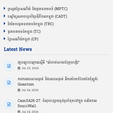
ក្រសួងប្រៃសណីយ៍ និងទូរគមនាគមន៍ (MPTC)
បណ្ឌិត្យសភាបច្ចេកវិទ្យាឌីជីថលកម្ពុជា (CADT)
និយ័តករទូរគមនាគមន៍កម្ពុជា (TRC)
ទូរគមនាគមន៍កម្ពុជា (TC)
ប្រៃសណីយ៍កម្ពុជា (CP)
Latest News
វគ្គបណ្ដុះបណ្ដាលស្ដីពី “លំហាត់សាយប័រក្រុមខៀវ”
Jul 29, 2026
ការការពារសោសម្ងាត់ និងលេខសម្ងាត់ ពីការគំរាមកំហែងនៃកុំព្យូទ័រ
Quantum
Jul 24, 2026
CamSA26-27: ចំណុចខ្សោយធ្ងន់ធ្ងរបំផុតនៅក្នុង ផលិតផល
SonicWall
Jul 24, 2026