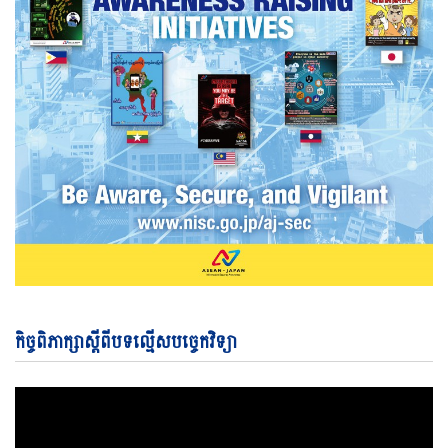
Vi
កិច្ចពិភាក្សាស្តីពីបទល្មើសបច្ចេកវិទ្យា
Pl