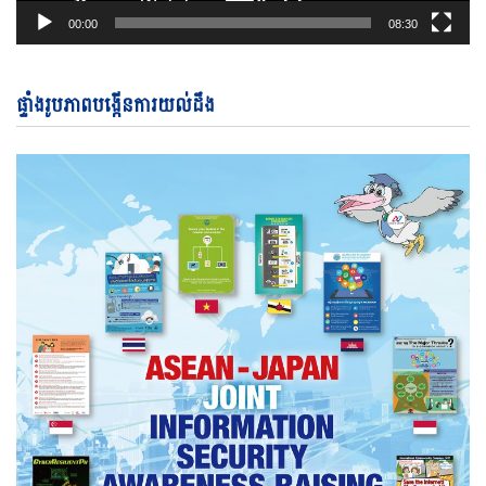
00:00
08:30
ផ្ទាំងរូបភាពបង្កើនការយល់ដឹង