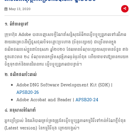
May 13, 2020
១. ព័ត៌មានទូទៅ
ក្រុមហ៊ុន​ Adobe​ បាន​ចេញ​សេចក្តី​ណែនាំសន្តិសុខ​អំពីការធ្វើបច្ចុប្បន្នភាពទៅលើភាព
ងាយរងគ្រោះដើម្បីជួសជុលបិទចន្លោះប្រហោង ​(ចំនុចខ្សោយ) ជាច្រើនមានក្នុង
ផលិតផលរបស់ខ្លួននាខែឧសភា ឆ្នាំ២០២០​ ដែលមានចំណុចខ្សោយសរុបមានចំនួន ៣៦
ក្នុងនោះមាន ២៤ ចំណុចមានកម្រិតសុវត្ថិភាពធ្ងន់ធ្ងរបំផុត ហើយទាមទារឱ្យមានការយក
ចិត្តទុកដាក់និងមានវិធានការ ធ្វើបច្ចុប្បន្នភាពជាបន្ទាន់។
២
. ផលិតផលប៉ះពាល់
Adobe DNG Software Development Kit (SDK) |
APSB20-26
Adobe Acrobat and Reader |
APSB20-24
៤. អនុសាសន៍ណែនាំ
អ្នកប្រើប្រាស់ និងអភិបាលគ្រប់គ្រងត្រូវតែធ្វើបច្ចុប្បន្នភាពកម្មវិធីទៅកាន់កំណែថ្មីបំផុត
(Latest version) នៃកម្មវិធីចុង ក្រោយបង្អស់។