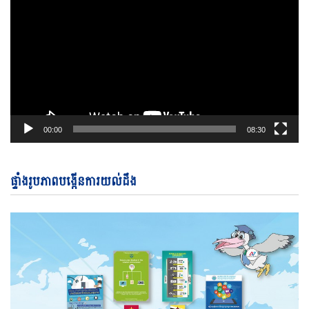
00:00
08:30
ផ្ទាំងរូបភាពបង្កើនការយល់ដឹង