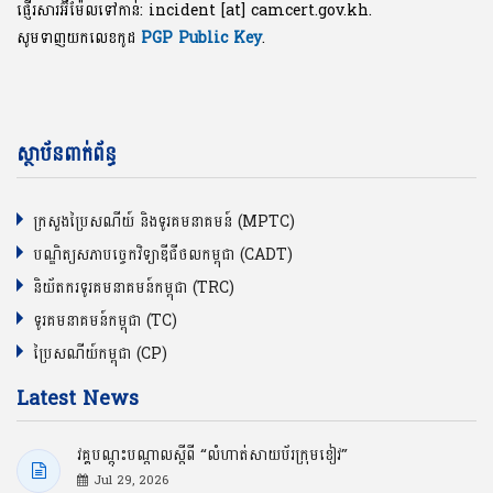
ផ្ញើរសារអ៊ីម៉ែលទៅកាន់: incident [at] camcert.gov.kh.
សូមទាញយកលេខកូដ
PGP Public Key
.
ស្ថាប័នពាក់ព័ន្ធ
ក្រសួងប្រៃសណីយ៍ និងទូរគមនាគមន៍ (MPTC)
បណ្ឌិត្យសភាបច្ចេកវិទ្យាឌីជីថលកម្ពុជា (CADT)
និយ័តករទូរគមនាគមន៍កម្ពុជា (TRC)
ទូរគមនាគមន៍កម្ពុជា (TC)
ប្រៃសណីយ៍កម្ពុជា (CP)
Latest News
វគ្គបណ្ដុះបណ្ដាលស្ដីពី “លំហាត់សាយប័រក្រុមខៀវ”
Jul 29, 2026