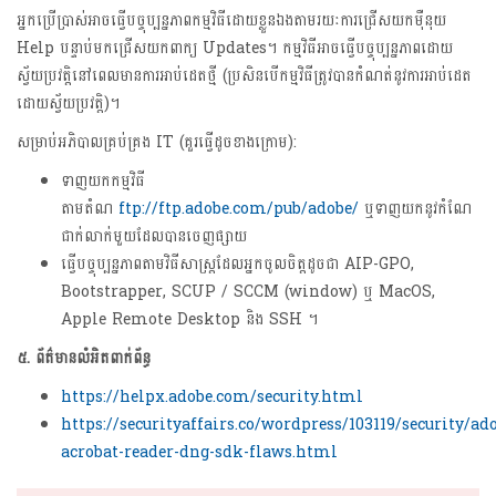
អ្នកប្រើប្រាស់អាចធ្វើបច្ចុប្បន្នភាពកម្មវិធីដោយខ្លួនឯងតាមរយៈការជ្រើសយកម៉ឺនុយ
Help បន្ទាប់មកជ្រើសយកពាក្យ Updates។ កម្មវិធីអាចធ្វើបច្ចុប្បន្នភាពដោយ
ស្វ័យប្រវត្តិនៅពេលមានការអាប់ដេតថ្មី (ប្រសិនបើកម្មវិធីត្រូវបានកំណត់នូវការអាប់ដេត​
ដោយ​ស្វ័យប្រវត្តិ)។
សម្រាប់អភិបាលគ្រប់គ្រង IT (គួរធ្វើដូចខាងក្រោម):
ទាញយកកម្មវិធី
តាមតំណ
ftp://ftp.adobe.com/pub/adobe/
ឬទាញយកនូវកំណែ
ជាក់លាក់មួយដែលបានចេញផ្សាយ
ធ្វើបច្ចុប្បន្នភាពតាមវិធីសាស្ត្រដែលអ្នកចូលចិត្តដូចជា AIP-GPO,
Bootstrapper, SCUP / SCCM (window) ឬ MacOS,
Apple Remote Desktop និង SSH ។
៥. ព័ត៌មានលំអិតពាក់ព័ន្ធ
https://helpx.adobe.com/security.html
https://securityaffairs.co/wordpress/103119/security/ad
acrobat-reader-dng-sdk-flaws.html