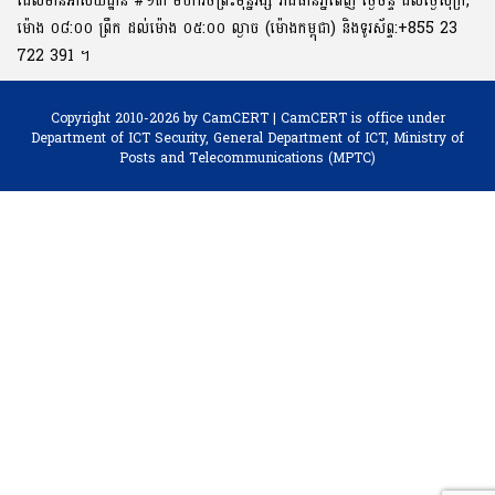
ដែលមានអាស័យដ្ឋាន #១៣ មហាវិថីព្រះមុនី្នវង្ស រាជធានីភ្នំពេញ ថ្ងៃច័ន្ទ ដល់ថ្ងៃសុក្រ,
ម៉ោង ០៨:០០ ​ព្រឹក ដល់ម៉ោង ០៥:០០ ល្ងាច (ម៉ោងកម្ពុជា) និងទូរស័ព្ទ:+855 23
722 391 ។
Copyright 2010-2026 by CamCERT | CamCERT is office under
Department of ICT Security,
General Department of ICT, Ministry of
Posts and Telecommunications (MPTC)