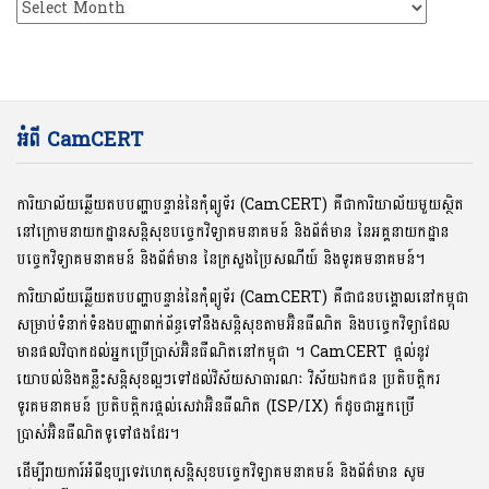
ប័ណ្ណសារ
អំពី CamCERT
ការិយាល័យឆ្លើយតបបញ្ហាបន្ទាន់នៃកុំព្យូទ័រ (CamCERT) គឺជាការិយាល័យមួយស្ថិត
នៅក្រោមនាយកដ្ឋានសន្តិសុខបច្ចេកវិទ្យាគមនាគមន៍ និងព័ត៌មាន នៃអគ្គនាយកដ្ឋាន
បច្ចេកវិទ្យាគមនាគមន៍ និងព័ត៌មាន នៃក្រសួងប្រៃសណីយ៍ និងទូរគមនាគមន៍។
ការិយាល័យឆ្លើយតបបញ្ហាបន្ទាន់នៃកុំព្យូទ័រ (CamCERT) គឺជាជនបង្គោលនៅកម្ពុជា
សម្រាប់ទំនាក់ទំនងបញ្ហាពាក់ព័ន្ធទៅនឹងសន្តិសុខតាមអ៊ិនធឺណិត និងបច្ចេកវិទ្យាដែល
មានផលវិបាកដល់អ្នកប្រើប្រាស់អ៊ិនធឺណិតនៅកម្ពុជា ។ CamCERT ផ្តល់នូវ
យោបល់និងគន្លឹះសន្តិសុខល្អៗទៅដល់វិស័យសាធារណៈ វិស័យឯកជន ប្រតិបត្តិករ
ទូរគមនាគមន៍ ប្រតិបត្តិករផ្តល់សេវាអ៊ិនធឺណិត (ISP/IX) ក៏ដូចជាអ្នកប្រើ
ប្រាស់អ៊ិនធឺណិតទូទៅផងដែរ។
ដើម្បីរាយការ៍អំពីឧប្បទេវហេតុសន្តិសុខបច្ចេកវិទ្យាគមនាគមន៍ និងព័ត៌មាន សូម