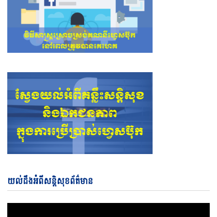
Vi
យល់ដឹងអំពីសន្តិសុខព័ត៌មាន
Pl