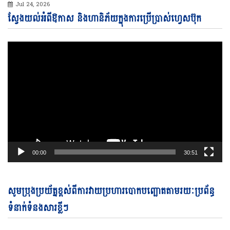
Jul 24, 2026
Vi
ស្វែងយល់អំពីឱកាស និងហានិភ័យក្នុងការប្រើប្រាស់ហ្វេសប៊ុក
Pl
00:00
30:51
Vi
សូមប្រុងប្រយ័ត្នខ្ពស់ពីការវាយប្រហារបោកបញ្ឆោតតាមរយៈប្រព័ន្ធ
Pl
ទំនាក់ទំនងសារខ្លីៗ