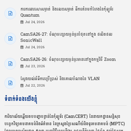
ការការពារសោសម្ងាត់ និងលេខសម្ងាត់ ពីការគំរាមកំហែងនៃកុំព្យូទ័រ
Quantum
Jul 24, 2026
CamSA26-27: ចំណុចខ្សោយធ្ងន់ធ្ងរបំផុតនៅក្នុង ផលិតផល
SonicWall
Jul 24, 2026
CamSA26-26: ចំណុចខ្សោយធ្ងន់ធ្ងរមាននៅក្នុងកម្មវិធី Zoom
Jul 23, 2026
ស្វែងយល់អំពីការប្រើប្រាស់ និងគោលបំណងនៃ VLAN
Jul 22, 2026
ទំនាក់ទំនងយើងខ្ញុំ
ការិយាល័យឆ្លើយតបបញ្ហាបន្ទាន់នៃកុំព្យូទ័រ (CamCERT) នៃនាយកដ្ឋានសន្តិសុខ
បច្ចេកវិទ្យាគមនាគមន៍និងព័ត៌មាន នៃក្រសួងប្រៃសណីយ៍និងទូរគមនាគមន៍ (MPTC)