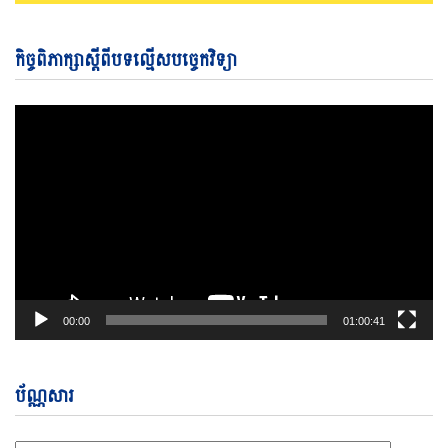
Vi
កិច្ចពិភាក្សាស្តីពីបទល្មើសបច្ចេកវិទ្យា
Pl
00:00
01:00:41
ប័ណ្ណសារ