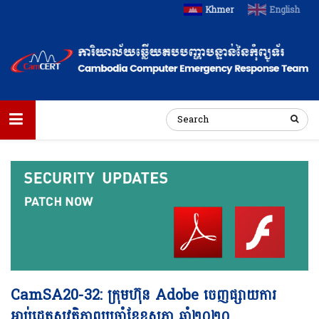
Khmer
English
CamSA20-32: ក្រុមហ៊ុន​​ Adobe ចេញផ្សាយ​ការ
អាប់ដេត​សុវត្ថិភាព​ប្រចាំ​ខែ​ឧសភា​ ឆ្នាំ២០២០​