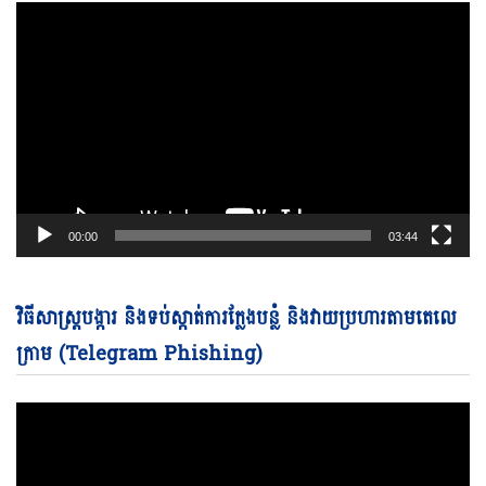
00:00
03:44
Vi
វិធីសាស្ត្របង្ការ និងទប់ស្កាត់ការក្លែងបន្លំ និងវាយប្រហារតាមតេលេ
Pl
ក្រាម (Telegram Phishing)