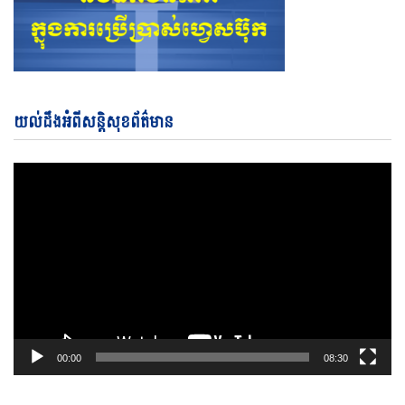
Vi
យល់ដឹងអំពីសន្តិសុខព័ត៌មាន
Pl
00:00
08:30