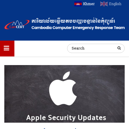
Khmer
English