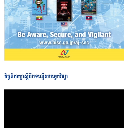
Vi
កិច្ចពិភាក្សាស្តីពីបទល្មើសបច្ចេកវិទ្យា
Pl