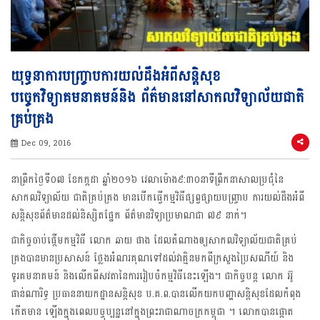
យុទ្ធនាការបញ្ច្រាបការយល់ដឹងអំពី​សន្តិសុខ
បច្ចេកវិទ្យាគមនាគមន៍និង ព័ត៌មាននៅសាកលវិទ្យាល័យជាតិ
គ្រប់គ្រង
Dec 09, 2016
នាព្រឹកថ្ងៃទី០៧ ខែកក្កដា ឆ្នាំ២០១៦ វេលាម៉ោង៩:៣០នាទីព្រឹកនាសាលប្រជុំនៃ
សាកលវិទ្យាល័យ ជាតិគ្រប់គ្រង មានបើកធ្វើកម្មវិធីផ្សព្វផ្សាយបញ្ច្រាប ការយល់ដឹងអំពី
សន្តិសុខព័ត៌មានដល់និស្សិតផ្នែក ព័ត៌មានវិទ្យាប្រមាណជា ៧៩ នាក់។
ជាកិច្ចចាប់ផ្តើមកម្មវិធី លោក ឆាយ ផាង ដែលតំណាងឲ្យសាកលវិទ្យាល័យជាតិគ្រប់
គ្រងបានមានប្រសាសន៍ ថ្លែងអំណរគុណទៅដល់វាគ្មិនមកពីក្រសួងប្រៃសណីយ៍ និង
ទូរគមនាគមន៍ និងលើកពីសវតានៃការរៀបចំកម្មវិធីនេះឡើង។ ជាកិច្ចបន្ត លោក អ៊ូ
ផាន់ណារិទ្ធ ប្រធាននាយកដ្ឋានសន្តិសុខ ប.គ.ព.បានលើកយកបញ្ហាសន្តិសុខដែលកំពុង
កើតមាន ឡើងក្នុងពេលបច្ចុប្បន្ននៅក្នុងព្រះរាជាណាចក្រកម្ពុជា ។ លោកបានផ្តោត