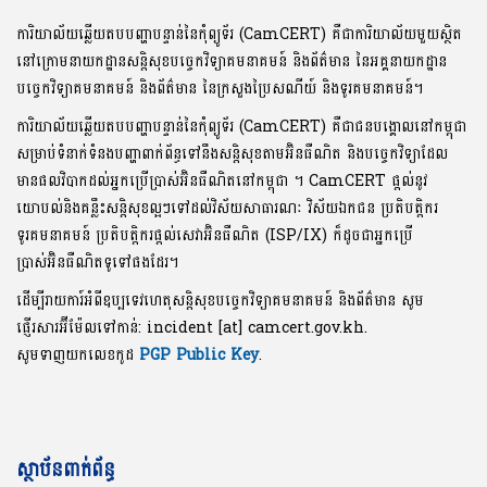
ការិយាល័យឆ្លើយតបបញ្ហាបន្ទាន់នៃកុំព្យូទ័រ (CamCERT) គឺជាការិយាល័យមួយស្ថិត
នៅក្រោមនាយកដ្ឋានសន្តិសុខបច្ចេកវិទ្យាគមនាគមន៍ និងព័ត៌មាន នៃអគ្គនាយកដ្ឋាន
បច្ចេកវិទ្យាគមនាគមន៍ និងព័ត៌មាន នៃក្រសួងប្រៃសណីយ៍ និងទូរគមនាគមន៍។
ការិយាល័យឆ្លើយតបបញ្ហាបន្ទាន់នៃកុំព្យូទ័រ (CamCERT) គឺជាជនបង្គោលនៅកម្ពុជា
សម្រាប់ទំនាក់ទំនងបញ្ហាពាក់ព័ន្ធទៅនឹងសន្តិសុខតាមអ៊ិនធឺណិត និងបច្ចេកវិទ្យាដែល
មានផលវិបាកដល់អ្នកប្រើប្រាស់អ៊ិនធឺណិតនៅកម្ពុជា ។ CamCERT ផ្តល់នូវ
យោបល់និងគន្លឹះសន្តិសុខល្អៗទៅដល់វិស័យសាធារណៈ វិស័យឯកជន ប្រតិបត្តិករ
ទូរគមនាគមន៍ ប្រតិបត្តិករផ្តល់សេវាអ៊ិនធឺណិត (ISP/IX) ក៏ដូចជាអ្នកប្រើ
ប្រាស់អ៊ិនធឺណិតទូទៅផងដែរ។
ដើម្បីរាយការ៍អំពីឧប្បទេវហេតុសន្តិសុខបច្ចេកវិទ្យាគមនាគមន៍ និងព័ត៌មាន សូម
ផ្ញើរសារអ៊ីម៉ែលទៅកាន់: incident [at] camcert.gov.kh.
សូមទាញយកលេខកូដ
PGP Public Key
.
ស្ថាប័នពាក់ព័ន្ធ