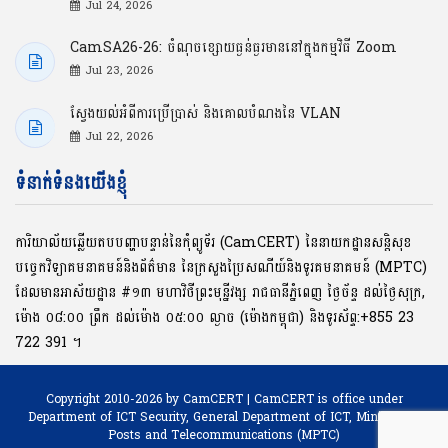
Jul 24, 2026
CamSA26-26: ចំណុចខ្សោយធ្ងន់ធ្ងរមាននៅក្នុងកម្មវិធី Zoom
Jul 23, 2026
ស្វែងយល់អំពីការប្រើប្រាស់ និងគោលបំណងនៃ VLAN
Jul 22, 2026
ទំនាក់ទំនងយើងខ្ញុំ
ការិយាល័យឆ្លើយតបបញ្ហាបន្ទាន់នៃកុំព្យូទ័រ (CamCERT) នៃនាយកដ្ឋានសន្តិសុខ
បច្ចេកវិទ្យាគមនាគមន៍និងព័ត៌មាន នៃក្រសួងប្រៃសណីយ៍និងទូរគមនាគមន៍ (MPTC)
ដែលមានអាស័យដ្ឋាន #១៣ មហាវិថីព្រះមុនី្នវង្ស រាជធានីភ្នំពេញ ថ្ងៃច័ន្ទ ដល់ថ្ងៃសុក្រ,
ម៉ោង ០៨:០០ ​ព្រឹក ដល់ម៉ោង ០៥:០០ ល្ងាច (ម៉ោងកម្ពុជា) និងទូរស័ព្ទ:+855 23
722 391 ។
Copyright 2010-2026 by CamCERT | CamCERT is office under
Department of ICT Security,
General Department of ICT, Ministry of
Posts and Telecommunications (MPTC)