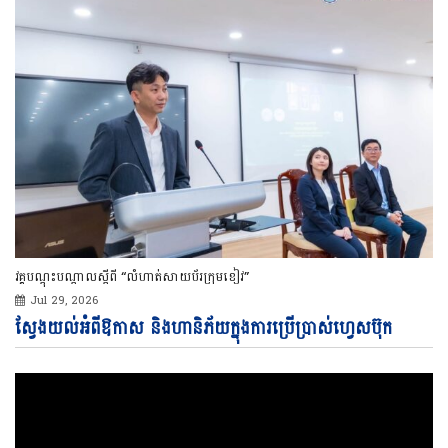
វគ្គបណ្ដុះបណ្ដាលស្ដីពី “លំហាត់សាយប័រក្រុមខៀវ”
Jul 29, 2026
Vi
ស្វែងយល់អំពីឱកាស និងហានិភ័យក្នុងការប្រើប្រាស់ហ្វេសប៊ុក
Pl