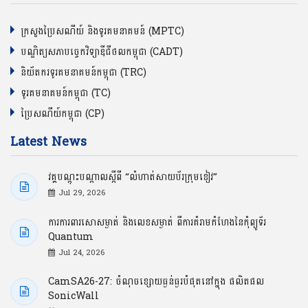
ក្រសួងប្រៃសណីយ៍ និងទូរគមនាគមន៍ (MPTC)
បណ្ឌិត្យសភាបច្ចេកវិទ្យាឌីជីថលកម្ពុជា (CADT)
និយ័តករទូរគមនាគមន៍កម្ពុជា (TRC)
ទូរគមនាគមន៍កម្ពុជា (TC)
ប្រៃសណីយ៍កម្ពុជា (CP)
Latest News
វគ្គបណ្ដុះបណ្ដាលស្ដីពី “លំហាត់សាយប័រក្រុមខៀវ”
Jul 29, 2026
ការការពារសោសម្ងាត់ និងលេខសម្ងាត់ ពីការគំរាមកំហែងនៃកុំព្យូទ័រ
Quantum
Jul 24, 2026
CamSA26-27: ចំណុចខ្សោយធ្ងន់ធ្ងរបំផុតនៅក្នុង ផលិតផល
SonicWall