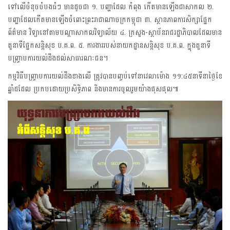
ទៅលើចំនុចចំបងធំៗ មានដូចជា ១. បញ្ហាដែល កំពុង កើតមានឡើងជាសាកល ២.
បញ្ហាដែលកើតមានឡើងចំពោះព្រះរាជាណាចក្រកម្ពុជា ៣. ស្ថានភាពការសិក្សាផ្នែក
ព័ត៌មាន វិទ្យានៅតាមបណ្តាសាកលវិទ្យាល័យ ៤. ក្រសួង-ស្ថាប័នរាជរដ្ឋាភិបាលដែលមាន
តួនាទីផ្នែកសន្តិសុខ ប.គ.ព. ៥. ការងាររបស់នាយកដ្ឋានសន្តិសុខ ប.គ.ព. ក្នុងតួនាទី
បញ្ច្រាបការយល់ដឹងដល់សាធារណៈជន។
កម្មវិធីបញ្ច្រាបការយល់ដឹងខាងលើ ត្រូវបានបញ្ចប់ទៅនាវេលាម៉ោង ១១:៤៥នាទីនាថ្ងៃខែ
ឆ្នាំដដែល ប្រកបដោយប្រសិទ្ធិភាព និងមានការចូលរួមយ៉ាងផុសផុល៕