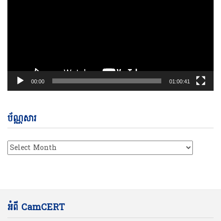
00:00
01:00:41
ប័ណ្ណសារ
ប័ណ្ណសារ
អំពី CamCERT