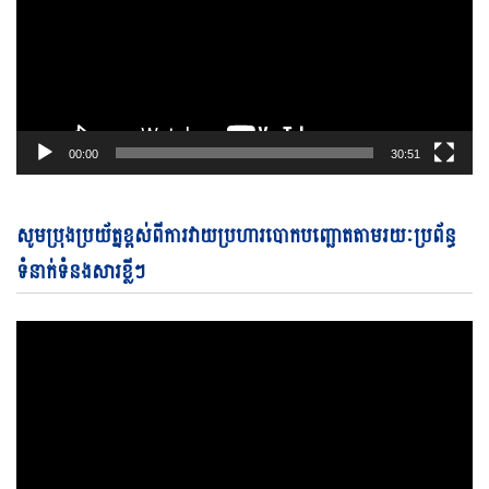
00:00
30:51
Vi
សូមប្រុងប្រយ័ត្នខ្ពស់ពីការវាយប្រហារបោកបញ្ឆោតតាមរយៈប្រព័ន្ធ
Pl
ទំនាក់ទំនងសារខ្លីៗ