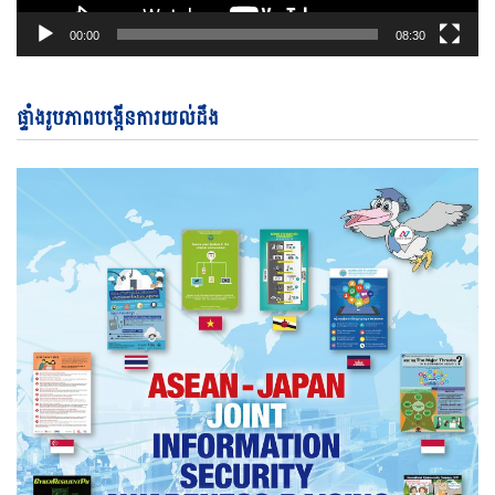
00:00
08:30
ផ្ទាំងរូបភាពបង្កើនការយល់ដឹង