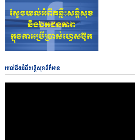
Vi
យល់ដឹងអំពីសន្តិសុខព័ត៌មាន
Pl