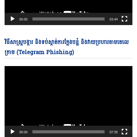
00:00
03:44
Vi
វិធីសាស្ត្របង្ការ និងទប់ស្កាត់ការក្លែងបន្លំ និងវាយប្រហារតាមតេលេ
Pl
ក្រាម (Telegram Phishing)
00:00
07:35