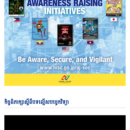
Vi
កិច្ចពិភាក្សាស្តីពីបទល្មើសបច្ចេកវិទ្យា
Pl