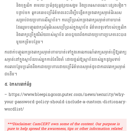
និងបុគ្គលិក តាមរយៈប្រព័ន្ធផ្សព្វផ្សាយសង្គម និងប្រភពសាធារណៈផ្សេងទៀត។
បន្ទាប់មក ពួកគេអាចប្រើព័ត៌មាននេះដើម្បីបង្កើតកម្រងពាក្យសម្ងាត់ពិសេស
សម្រាប់វាយប្រហារលើស្ថាប័ន។ ការប្រើប្រាស់កម្រងពាក្យសម្ងាត់ហាមឃាត់
ដែលរួមបញ្ចូលវាក្យស័ព្ទពិសេសប្រើប្រាស់ក្នុងស្ថាប័ន ព័ត៌មានទូទៅរបស់បុគ្គលិក
និងពាក្យប្រើក្នុងវិស័យរបស់ស្ថាប័ន អាចជួយរារាំងការវាយប្រហារប្រភេទនេះបាន
មួយកម្រិតបន្ថែម។
ការដាក់បញ្ចូលកម្រងពាក្យសម្ងាត់ហាមឃាត់ទៅក្នុងគោលការណ៍ពាក្យសម្ងាត់ធ្វើឱ្យពាក្យ
សម្ងាត់នៅក្នុងស្ថាប័នរបស់អ្នកកាន់តែរឹងមាំ ដោយផ្តល់ឱ្យស្ថាប័នរបស់អ្នកនូវស្រទាប់
ការពារបន្ថែមប្រឆាំងនឹងការវាយប្រហារដោយប្រើព័ត៌មានសម្ងាត់ដូចជាការរាវពាក្យសម្ងាត់
ជាដើម។
៥. ឯកសារពាក់ព័ន្ធ
– https://www.bleepingcomputer.com/news/security/why-
your-password-policy-should-include-a-custom-dictionary-
wordlist/
***Disclaimer: CamCERT own some of the content. Our purpose is
pure to help spread the awareness, tips or other information related