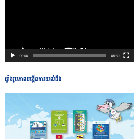
00:00
08:30
ផ្ទាំងរូបភាពបង្កើនការយល់ដឹង