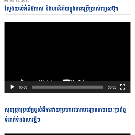
Jul 24, 2026
Vi
ស្វែងយល់អំពីឱកាស និងហានិភ័យក្នុងការប្រើប្រាស់ហ្វេសប៊ុក
Pl
00:00
30:51
Vi
សូមប្រុងប្រយ័ត្នខ្ពស់ពីការវាយប្រហារបោកបញ្ឆោតតាមរយៈប្រព័ន្ធ
Pl
ទំនាក់ទំនងសារខ្លីៗ