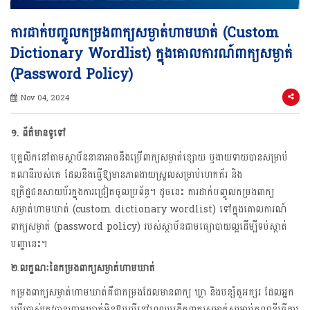
ការដាក់បញ្ចូលកម្រងពាក្យសម្ងាត់ហាមឃាត់ (Custom
Dictionary Wordlist) ក្នុងគោលការណ៍ពាក្យសម្ងាត់
(Password Policy)
Nov 04, 2024
១. ព័ត៌មានទូទៅ
បុគ្គលិកនៅតាមស្ថាប័ននានាអាចនឹងប្រើពាក្យសម្ងាត់ខ្សោយ ឬងាយទាយបានសម្រាប់
គណនីរបស់គេ ដែលនឹងធ្វើឱ្យមានភាពងាយស្រួលសម្រាប់ហេកគ័រ និង
ឧក្រិដ្ឋជនសាយប័រក្នុងការជ្រៀតចូលប្រព័ន្ធ។ ដូចនេះ ការដាក់បញ្ចូលកម្រងពាក្យ
សម្ងាត់ហាមឃាត់ (custom dictionary wordlist) ទៅក្នុងគោលការណ៍
ពាក្យសម្ងាត់ (password policy) របស់ស្ថាប័នជាមធ្យោបាយល្អដើម្បីទប់ស្កាត់
បញ្ហានេះ។
២
.
លក្ខណៈនៃកម្រងពាក្យសម្ងាត់ហាមឃាត់
កម្រងពាក្យសម្ងាត់ហាមឃាត់គឺជាកម្រងដែលមានពាក្យ ឃ្លា និងបន្សំតួអក្សរ ដែលអ្នក
ប្រើប្រាស់ត្រូវបានហាមឃាត់មិនឱ្យប្រើនៅពេលបង្កើតពាក្យសម្ងាត់សម្រាប់គណនីធ្វើការ