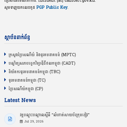
ផ្ញើរសារអ៊ីម៉ែលទៅកាន់: incident [at] camcert.gov.kh.
សូមទាញយកលេខកូដ
PGP Public Key
.
ស្ថាប័នពាក់ព័ន្ធ
ក្រសួងប្រៃសណីយ៍ និងទូរគមនាគមន៍ (MPTC)
បណ្ឌិត្យសភាបច្ចេកវិទ្យាឌីជីថលកម្ពុជា (CADT)
និយ័តករទូរគមនាគមន៍កម្ពុជា (TRC)
ទូរគមនាគមន៍កម្ពុជា (TC)
ប្រៃសណីយ៍កម្ពុជា (CP)
Latest News
វគ្គបណ្ដុះបណ្ដាលស្ដីពី “លំហាត់សាយប័រក្រុមខៀវ”
Jul 29, 2026