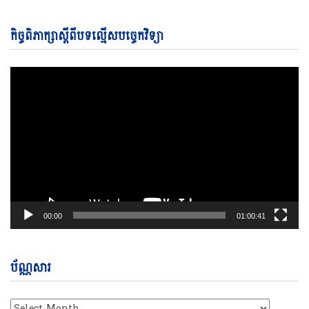
Vi
កិច្ចពិភាក្សាស្តីពីបទល្មើសបច្ចេកវិទ្យា
Pl
00:00
01:00:41
ប័ណ្ណសារ
ប័ណ្ណសារ