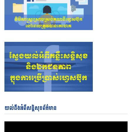
Vi
យល់ដឹងអំពីសន្តិសុខព័ត៌មាន
Pl