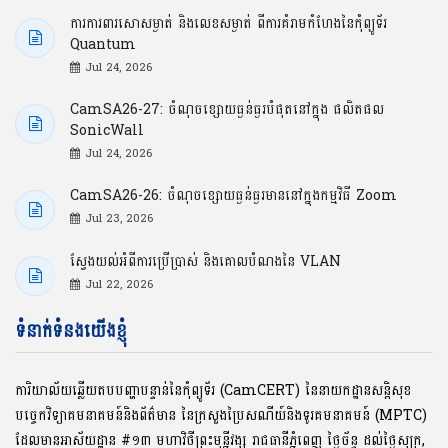
ការការពារសោសម្ងាត់ និងលេខសម្ងាត់ ពីការគំរាមកំហែងនៃកុំព្យូទ័រ
Quantum
Jul 24, 2026
CamSA26-27: ចំណុចខ្សោយធ្ងន់ធ្ងរបំផុតនៅក្នុង ផលិតផល
SonicWall
Jul 24, 2026
CamSA26-26: ចំណុចខ្សោយធ្ងន់ធ្ងរមាននៅក្នុងកម្មវិធី Zoom
Jul 23, 2026
ស្វែងយល់អំពីការប្រើប្រាស់ និងគោលបំណងនៃ VLAN
Jul 22, 2026
ទំនាក់ទំនងយើងខ្ញុំ
ការិយាល័យឆ្លើយតបបញ្ហាបន្ទាន់នៃកុំព្យូទ័រ (CamCERT) នៃនាយកដ្ឋានសន្តិសុខ
បច្ចេកវិទ្យាគមនាគមន៍និងព័ត៌មាន នៃក្រសួងប្រៃសណីយ៍និងទូរគមនាគមន៍ (MPTC)
ដែលមានអាស័យដ្ឋាន #១៣ មហាវិថីព្រះមុនី្នវង្ស រាជធានីភ្នំពេញ ថ្ងៃច័ន្ទ ដល់ថ្ងៃសុក្រ,