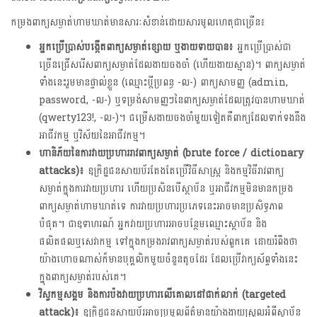
កម្រងពាក្យសម្ងាត់ហាមឃាត់មានសារៈសំខាន់ដោយសារមូលហេតុជាច្រើន៖
អ្នកប្រើប្រាស់បង្កើតពាក្យសម្ងាត់ខ្សោយ ឬងាយទាយបាន៖
អ្នកប្រើប្រាស់ជា
ច្រើនជ្រើសរើសពាក្យសម្ងាត់ដែលងាយចងចាំ (ហើយងាយស្មាន)។ ពាក្យសម្ងាត់
ទាំងនេះរួមមានផ្ទាល់ខ្លួន (ឈ្មោះប្តីប្រពន្ធ -ល-) ពាក្យសាមញ្ញ (admin,
password, -ល-) ឬទម្រង់សាមញ្ញៗនៃពាក្យសម្ងាត់ដែលត្រូវបានហាមឃាត់
(qwerty123!, -ល-)។ ជម្រើសងាយចងចាំមួយទៀតគឺពាក្យដែលទាក់ទងនឹង
អាជីវកម្ម ឬវិស័យនៃអាជីវកម្ម។
ហានិភ័យនៃការវាយប្រហាររាវពាក្យសម្ងាត់
(brute force / dictionary
attacks)៖
ឧក្រិដ្ឋជនសាយប័រតែងតែប្រើវិធីសាស្រ្ត និងកម្មវិធីរាវពាក្យ
សម្ងាត់ក្នុងការវាយប្រហារ ហើយប្រសិនបើស្ថាប័ន ឬអាជីវកម្មមិនមានកម្រង
ពាក្យសម្ងាត់ហាមឃាត់ទេ ការវាយប្រហារប្រភេទនេះអាចមានប្រសិទ្ធភាព
បំផុត។ ជាឧទាហរណ៍ អ្នកវាយប្រហារអាចបន្ថែមឈ្មោះស្ថាប័ន និង
ផលិតផលឬសេវាកម្ម ទៅក្នុងកម្រងរាវពាក្យសម្ងាត់របស់ពួកគេ ដោយរំពឹងថា
យ៉ាងហោចណាស់ក៏មានបុគ្គលិកមួយចំនួនតូចដែរ ដែលប្រើវាក្យស័ព្ទទាំងនេះ
ក្នុងពាក្យសម្ងាត់របស់គេ។
វិស្វកម្មសង្គម និងការប៉ងវាយប្រហារលើគោលដៅជាក់លាក់
(targeted
attack)៖
ឧក្រិដ្ឋជនសាយប័រអាចប្រមូលព័ត៌មានយ៉ាងងាយស្រួលអំពីស្ថាប័ន