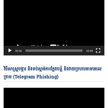
00:00
03:44
Vi
វិធីសាស្ត្របង្ការ និងទប់ស្កាត់ការក្លែងបន្លំ និងវាយប្រហារតាមតេលេ
Pl
ក្រាម (Telegram Phishing)