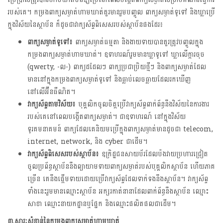
របស់គេ។ កម្រងពាក្យសម្ងាត់ហាមឃាត់គួរមានរួមបញ្ចូល ពាក្យសម្ងាត់ទូទៅ និងឃ្លាប្រើ
ក្នុងវិស័យនៃស្ថាប័ន ក៏ដូចជាវាក្យស័ព្ទពិសេសរបស់ស្ថាប័នផងដែរ៖
ពាក្យសម្ងាត់ទូទៅ៖
ពាក្យសម្ងាត់ធម្មតា និងងាយទាយបានគួរត្រូវបញ្ចូលក្នុង
កម្រងពាក្យសម្ងាត់ហាមឃាត់។ ឧទាហរណ៍រួមមានឃ្លាទូទៅ ឃ្លាលើក្តារចុច
(qwerty, -ល-) ពាក្យដដែលៗ ពាក្យប្រជាប្រិយថ្មីៗ និងពាក្យសម្ងាត់ដែល
មាននៅក្នុងកម្រងពាក្យសម្ងាត់ទូទៅ និងធ្លាប់លេចធ្លាយដែលរកឃើញ
នៅលើអ៊ីនធឺណិត។
វាក្យស័ព្ទតាមវិស័យ៖
បុគ្គលិកចូលចិត្តប្រើវាក្យស័ព្ទពាក់ព័ន្ធនឹងវិស័យនៃការងារ
របស់គេនៅពេលបង្កើតពាក្យសម្ងាត់។ ជាឧទាហរណ៍ នៅក្នុងវិស័យ
ទូរគមនាគមន៍ ពាក្យដែលគេនិយមប្រើក្នុងពាក្យសម្ងាត់មានដូចជា telecom,
internet, network, និង cyber ជាដើម។
វាក្យស័ព្ទពិសេសរបស់ស្ថាប័ន៖
ឧក្រិដ្ឋជនសាយប័រដែលប៉ងវាយប្រហារជ្រៀត
ចូលប្រព័ន្ធស្ថាប័ននឹងព្យាយាមទាយពាក្យសម្ងាត់របស់បុគ្គលិកស្ថាប័ន ហើយភាគ
ច្រើន គេនឹងផ្ដើមទាយដោយប្រើវាក្យស័ព្ទដែលទាក់ទងនឹងស្ថាប័ន។ វាក្យស័ព្ទ
ទាំងនេះរួមមានឈ្មោះស្ថាប័ន អក្សរកាត់នានាដែលពាក់ព័ន្ធនឹងស្ថាប័ន ឈ្មោះ
សាខា ឈ្មោះនាយកដ្ឋានឬផ្នែក និងឈ្មោះផលិតផលជាដើម។
៣
.
សារៈសំខាន់នៃកម្រងពាក្យសម្ងាត់ហាមឃាត់