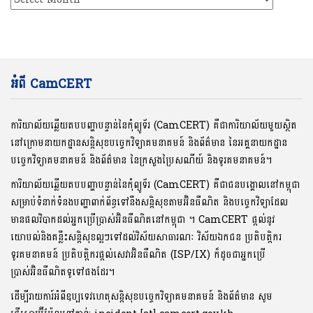
អំពី CamCERT
ការិយាល័យឆ្លើយតបបញ្ហាបន្ទាន់នៃកុំព្យូទ័រ (CamCERT) គឺជាការិយាល័យមួយស្ថិត
នៅក្រោមនាយកដ្ឋានសន្តិសុខបច្ចេកវិទ្យាគមនាគមន៍ និងព័ត៌មាន នៃអគ្គនាយកដ្ឋាន
បច្ចេកវិទ្យាគមនាគមន៍ និងព័ត៌មាន នៃក្រសួងប្រៃសណីយ៍ និងទូរគមនាគមន៍។
ការិយាល័យឆ្លើយតបបញ្ហាបន្ទាន់នៃកុំព្យូទ័រ (CamCERT) គឺជាជនបង្គោលនៅកម្ពុជា
សម្រាប់ទំនាក់ទំនងបញ្ហាពាក់ព័ន្ធទៅនឹងសន្តិសុខតាមអ៊ិនធឺណិត និងបច្ចេកវិទ្យាដែល
មានផលវិបាកដល់អ្នកប្រើប្រាស់អ៊ិនធឺណិតនៅកម្ពុជា ។ CamCERT ផ្តល់នូវ
យោបល់និងគន្លឹះសន្តិសុខល្អៗទៅដល់វិស័យសាធារណៈ វិស័យឯកជន ប្រតិបត្តិករ
ទូរគមនាគមន៍ ប្រតិបត្តិករផ្តល់សេវាអ៊ិនធឺណិត (ISP/IX) ក៏ដូចជាអ្នកប្រើ
ប្រាស់អ៊ិនធឺណិតទូទៅផងដែរ។
ដើម្បីរាយការ៍អំពីឧប្បទេវហេតុសន្តិសុខបច្ចេកវិទ្យាគមនាគមន៍ និងព័ត៌មាន សូម