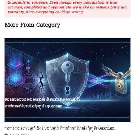
to security to everyone. Even though every information is true,
accurate, completed and appropriate, we make no responsibility nor
warranty since everything could go wrong.
More From Category
ការការពារសោសម្ងាត់ និងលេខសម្ងាត់ ពីការគំរាមកំហែងនៃកុំព្យូទ័រ Quantum