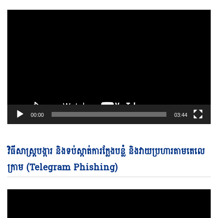
00:00
03:44
Vi
វិធីសាស្ត្របង្ការ និងទប់ស្កាត់ការក្លែងបន្លំ និងវាយប្រហារតាមតេលេ
Pl
ក្រាម (Telegram Phishing)