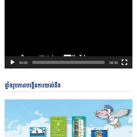
00:00
08:30
ផ្ទាំងរូបភាពបង្កើនការយល់ដឹង