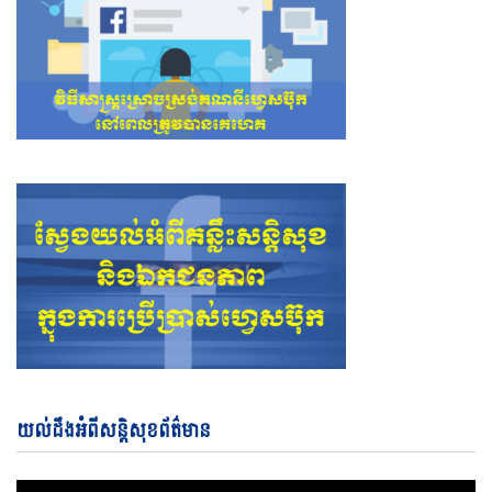
Vi
យល់ដឹងអំពីសន្តិសុខព័ត៌មាន
Pl