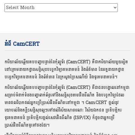
ប័ណ្ណសារ
អំពី CamCERT
ការិយាល័យឆ្លើយតបបញ្ហាបន្ទាន់នៃកុំព្យូទ័រ (CamCERT) គឺជាការិយាល័យមួយស្ថិត
នៅក្រោមនាយកដ្ឋានសន្តិសុខបច្ចេកវិទ្យាគមនាគមន៍ និងព័ត៌មាន នៃអគ្គនាយកដ្ឋាន
បច្ចេកវិទ្យាគមនាគមន៍ និងព័ត៌មាន នៃក្រសួងប្រៃសណីយ៍ និងទូរគមនាគមន៍។
ការិយាល័យឆ្លើយតបបញ្ហាបន្ទាន់នៃកុំព្យូទ័រ (CamCERT) គឺជាជនបង្គោលនៅកម្ពុជា
សម្រាប់ទំនាក់ទំនងបញ្ហាពាក់ព័ន្ធទៅនឹងសន្តិសុខតាមអ៊ិនធឺណិត និងបច្ចេកវិទ្យាដែល
មានផលវិបាកដល់អ្នកប្រើប្រាស់អ៊ិនធឺណិតនៅកម្ពុជា ។ CamCERT ផ្តល់នូវ
យោបល់និងគន្លឹះសន្តិសុខល្អៗទៅដល់វិស័យសាធារណៈ វិស័យឯកជន ប្រតិបត្តិករ
ទូរគមនាគមន៍ ប្រតិបត្តិករផ្តល់សេវាអ៊ិនធឺណិត (ISP/IX) ក៏ដូចជាអ្នកប្រើ
ប្រាស់អ៊ិនធឺណិតទូទៅផងដែរ។