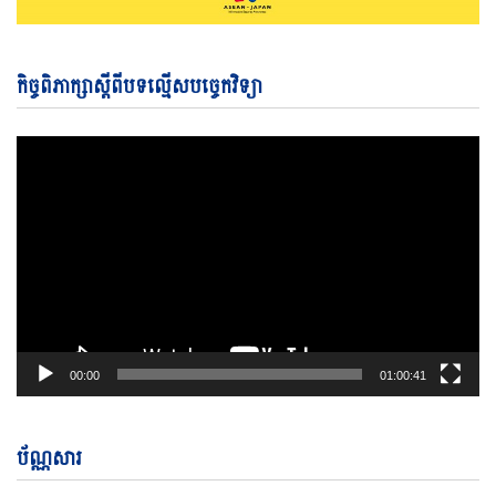
Vi
កិច្ចពិភាក្សាស្តីពីបទល្មើសបច្ចេកវិទ្យា
Pl
00:00
01:00:41
ប័ណ្ណសារ