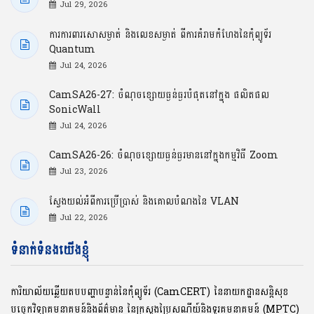
Jul 29, 2026
ការការពារសោសម្ងាត់ និងលេខសម្ងាត់ ពីការគំរាមកំហែងនៃកុំព្យូទ័រ
Quantum
Jul 24, 2026
CamSA26-27: ចំណុចខ្សោយធ្ងន់ធ្ងរបំផុតនៅក្នុង ផលិតផល
SonicWall
Jul 24, 2026
CamSA26-26: ចំណុចខ្សោយធ្ងន់ធ្ងរមាននៅក្នុងកម្មវិធី Zoom
Jul 23, 2026
ស្វែងយល់អំពីការប្រើប្រាស់ និងគោលបំណងនៃ VLAN
Jul 22, 2026
ទំនាក់ទំនងយើងខ្ញុំ
ការិយាល័យឆ្លើយតបបញ្ហាបន្ទាន់នៃកុំព្យូទ័រ (CamCERT) នៃនាយកដ្ឋានសន្តិសុខ
បច្ចេកវិទ្យាគមនាគមន៍និងព័ត៌មាន នៃក្រសួងប្រៃសណីយ៍និងទូរគមនាគមន៍ (MPTC)