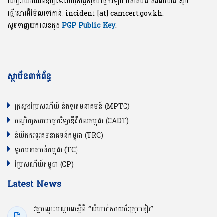
ដើម្បីរាយការ៍អំពីឧប្បទេវហេតុសន្តិសុខបច្ចេកវិទ្យាគមនាគមន៍ និងព័ត៌មាន សូម
ផ្ញើរសារអ៊ីម៉ែលទៅកាន់: incident [at] camcert.gov.kh.
សូមទាញយកលេខកូដ
PGP Public Key
.
ស្ថាប័នពាក់ព័ន្ធ
ក្រសួងប្រៃសណីយ៍ និងទូរគមនាគមន៍ (MPTC)
បណ្ឌិត្យសភាបច្ចេកវិទ្យាឌីជីថលកម្ពុជា (CADT)
និយ័តករទូរគមនាគមន៍កម្ពុជា (TRC)
ទូរគមនាគមន៍កម្ពុជា (TC)
ប្រៃសណីយ៍កម្ពុជា (CP)
Latest News
វគ្គបណ្ដុះបណ្ដាលស្ដីពី “លំហាត់សាយប័រក្រុមខៀវ”