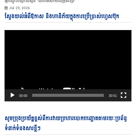
វគ្គបណ្ដុះបណ្ដាលស្ដីពី “លំហាត់សាយប័រក្រុមខៀវ”
Jul 29, 2026
Vi
ស្វែងយល់អំពីឱកាស និងហានិភ័យក្នុងការប្រើប្រាស់ហ្វេសប៊ុក
Pl
00:00
30:51
Vi
សូមប្រុងប្រយ័ត្នខ្ពស់ពីការវាយប្រហារបោកបញ្ឆោតតាមរយៈប្រព័ន្ធ
Pl
ទំនាក់ទំនងសារខ្លីៗ