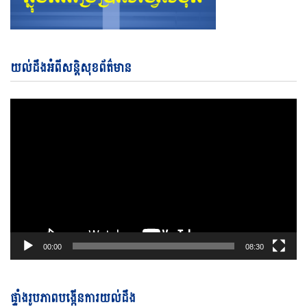
Vi
យល់ដឹងអំពីសន្តិសុខព័ត៌មាន
Pl
00:00
08:30
ផ្ទាំងរូបភាពបង្កើនការយល់ដឹង