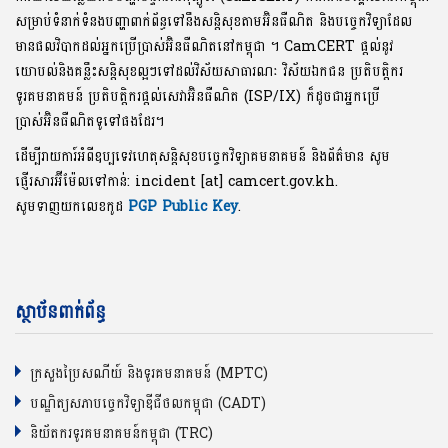
សម្រាប់ទំនាក់ទំនងបញ្ហាពាក់ព័ន្ធទៅនឹងសន្តិសុខតាមអ៊ិនធឺណិត និងបច្ចេកវិទ្យាដែល
មានផលវិបាកដល់អ្នកប្រើប្រាស់អ៊ិនធឺណិតនៅកម្ពុជា ។ CamCERT ផ្តល់នូវ
យោបល់និងគន្លឹះសន្តិសុខល្អៗទៅដល់វិស័យសាធារណៈ វិស័យឯកជន ប្រតិបត្តិករ
ទូរគមនាគមន៍ ប្រតិបត្តិករផ្តល់សេវាអ៊ិនធឺណិត (ISP/IX) ក៏ដូចជាអ្នកប្រើ
ប្រាស់អ៊ិនធឺណិតទូទៅផងដែរ។
ដើម្បីរាយការ៍អំពីឧប្បទេវហេតុសន្តិសុខបច្ចេកវិទ្យាគមនាគមន៍ និងព័ត៌មាន សូម
ផ្ញើរសារអ៊ីម៉ែលទៅកាន់: incident [at] camcert.gov.kh.
សូមទាញយកលេខកូដ
PGP Public Key
.
ស្ថាប័នពាក់ព័ន្ធ
ក្រសួងប្រៃសណីយ៍ និងទូរគមនាគមន៍ (MPTC)
បណ្ឌិត្យសភាបច្ចេកវិទ្យាឌីជីថលកម្ពុជា (CADT)
និយ័តករទូរគមនាគមន៍កម្ពុជា (TRC)