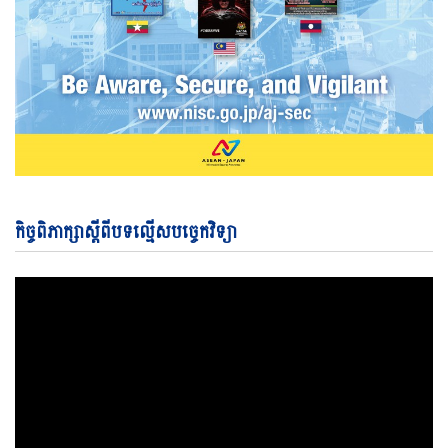
Vi
កិច្ចពិភាក្សាស្តីពីបទល្មើសបច្ចេកវិទ្យា
Pl