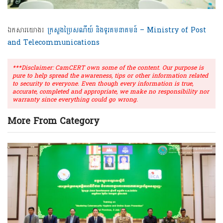
ឯកសារយោង៖
ក្រសួងប្រៃសណីយ៍ និងទូរគមនាគមន៍ – Ministry of Post
and Telecommunications
***Disclaimer: CamCERT own some of the content. Our purpose is
pure to help spread the awareness, tips or other information related
to security to everyone. Even though every information is true,
accurate, completed and appropriate, we make no responsibility nor
warranty since everything could go wrong.
More From Category