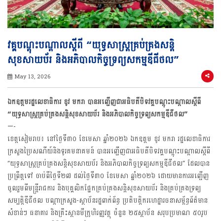
វគ្គបណ្ដុះបណ្ដាលស្ដីពី “យុទ្ធសាស្ត្រគ្រប់គ្រងសន្តិ
សុខសាយប័រ និងអភិបាលកិច្ចទ្រព្យសកម្មឌីជីថល”
May 13, 2026
ឯកឧត្តមរដ្ឋលេខាធិការ ខូវ មករា​ បានអញ្ជេីញជាអធិបតីបិទវគ្គបណ្ដុះបណ្ដាលស្ដីពី
“យុទ្ធសាស្ត្រគ្រប់គ្រងសន្តិសុខសាយប័រ និងអភិបាលកិច្ចទ្រព្យសកម្មឌីជីថល”
—-
ខេត្តសៀមរាប៖ នៅថ្ងៃទី៣០ ខែមេសា ឆ្នាំ២០២៦ ឯកឧត្តម ខូវ មករា​ រដ្ឋលេខាធិការ
ក្រសួងប្រៃសណីយ៍និងទូរគមនាគមន៍ បានអញ្ជើញជាអធិបតីបិទវគ្គបណ្ដុះបណ្ដាលស្ដីពី
“យុទ្ធសាស្ត្រគ្រប់គ្រងសន្តិសុខសាយប័រ និងអភិបាលកិច្ចទ្រព្យសកម្មឌីជីថល” ដែលបាន
ប្រព្រឹត្តទៅ ចាប់ពីថ្ងៃទី២៧ ដល់ថ្ងៃទី៣០ ខែមេសា ឆ្នាំ២០២៦​ ដោយមានការអញ្ជើញ
ចូលរួមពីមន្ត្រីរាជការ និងបុគ្គលិកផ្នែកគ្រប់គ្រងសន្តិសុខសាយប័រ និងគ្រប់គ្រងទ្រព្យ
សម្បត្តិឌីជីថល​ បណ្ដាក្រសួង-ស្ថាប័នរដ្ឋពាក់ព័ន្ធ ប្រតិបត្តិករហេដ្ឋារចនាសម្ព័ន្ធព័ត៌មាន
សំខាន់ៗ ធនាគារ និងគ្រឹះស្ថានមីក្រូហិរញ្ញវត្ថុ ចំនួន ២៥ស្ថាប័ន​ សរុបប្រមាណ ៥០រូប​