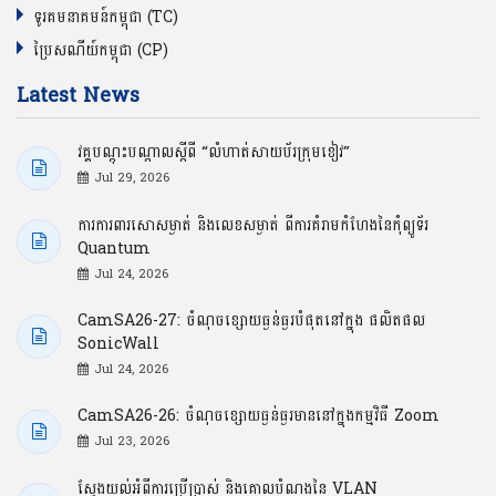
ទូរគមនាគមន៍កម្ពុជា (TC)
ប្រៃសណីយ៍កម្ពុជា (CP)
Latest News
វគ្គបណ្ដុះបណ្ដាលស្ដីពី “លំហាត់សាយប័រក្រុមខៀវ”
Jul 29, 2026
ការការពារសោសម្ងាត់ និងលេខសម្ងាត់ ពីការគំរាមកំហែងនៃកុំព្យូទ័រ
Quantum
Jul 24, 2026
CamSA26-27: ចំណុចខ្សោយធ្ងន់ធ្ងរបំផុតនៅក្នុង ផលិតផល
SonicWall
Jul 24, 2026
CamSA26-26: ចំណុចខ្សោយធ្ងន់ធ្ងរមាននៅក្នុងកម្មវិធី Zoom
Jul 23, 2026
ស្វែងយល់អំពីការប្រើប្រាស់ និងគោលបំណងនៃ VLAN