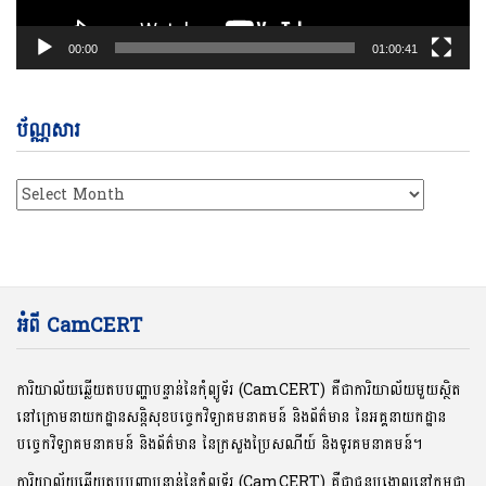
00:00
01:00:41
ប័ណ្ណសារ
ប័ណ្ណសារ
អំពី CamCERT
ការិយាល័យឆ្លើយតបបញ្ហាបន្ទាន់នៃកុំព្យូទ័រ (CamCERT) គឺជាការិយាល័យមួយស្ថិត
នៅក្រោមនាយកដ្ឋានសន្តិសុខបច្ចេកវិទ្យាគមនាគមន៍ និងព័ត៌មាន នៃអគ្គនាយកដ្ឋាន
បច្ចេកវិទ្យាគមនាគមន៍ និងព័ត៌មាន នៃក្រសួងប្រៃសណីយ៍ និងទូរគមនាគមន៍។
ការិយាល័យឆ្លើយតបបញ្ហាបន្ទាន់នៃកុំព្យូទ័រ (CamCERT) គឺជាជនបង្គោលនៅកម្ពុជា