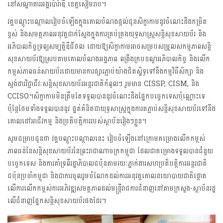
នៅសណ្ឋាគារអង្គរប៉ារ៉ាឌី ខេត្តសៀមរាប។
វគ្គបណ្ដុះបណ្ដាលរៀបចំឡេីងក្នុងគោលបំណងផ្ដល់ជូនសិក្ខាកាមនូវចំណេះដឹងកម្រិត
ខ្ពស់ និងសមត្ថភាពអនុវត្តជាក់ស្តែងក្នុងការគ្រប់គ្រងយុទ្ធសាស្ត្រសន្តិសុខសាយប័រ និង
អភិបាលកិច្ចទ្រព្យសម្បត្តិឌីជីថល ដោយឱ្យសិក្ខាកាមអាចសម្របសម្រួលសកម្មភាពសន្តិ
សុខសាយប័រឱ្យស្របតាមគោលបំណងអង្គភាព ពង្រឹងក្របខណ្ឌអភិបាលកិច្ច និងលើក
កម្ពស់ភាពធន់សាយប័រដោយមានការផ្សារភ្ជាប់យ៉ាងជិតស្និទ្ធទៅនឹងកម្មវិធីសិក្សា និង
ស្តង់ដារវិជ្ជាជីវៈសន្តិសុខសាយប័រអន្តរជាតិកំពូលៗ រួមមាន CISSP, CISM, និង
CCISO។សិក្ខាកាមមិនត្រឹមតែទទួលបាននូវចំណេះដឹងផ្នែកបច្ចេកទេសប៉ុណ្ណោះទេ
ប៉ុន្តែថែមទាំងទទួលបាននូវ ផ្នត់គំនិតជាយុទ្ធសាស្ត្រក្នុងការតភ្ជាប់សន្តិសុខសាយប័រទៅនឹង
គោលដៅអាជីវកម្ម និងប្រតិបត្តិការរបស់ស្ថាប័នរៀងៗខ្លួន។
សូមជម្រាបជូនថា​ វគ្គបណ្ដុះបណ្ដាលនេះ រៀបចំឡើងនៅក្រោមគម្រោងលើកកម្ពស់
ភាពធន់នៃសន្តិសុខសាយប័រនៃព្រះរាជាណាចក្រកម្ពុជា ដែលជាគម្រោងទទួលបានជំនួយ
បច្ចេកទេស និងការគាំទ្រពីរដ្ឋាភិបាលជប៉ុនតាមរយៈភ្នាក់ងារសហប្រតិបត្តិការអន្តរជាតិ
ជប៉ុនប្រចាំកម្ពុជា និងជាការចូលរួមចំណែកដល់ការអនុវត្តគោលនយោបាយជាតិផ្តោត
លើការលើកកម្ពស់ការអភិវឌ្ឍសមត្ថភាពដល់មន្ត្រីរាជការជំនាញនៅតាមក្រសួង-ស្ថាប័នរដ្ឋ
លើជំនាញផ្នែកសន្តិសុខសាយប័រផងដែរ។