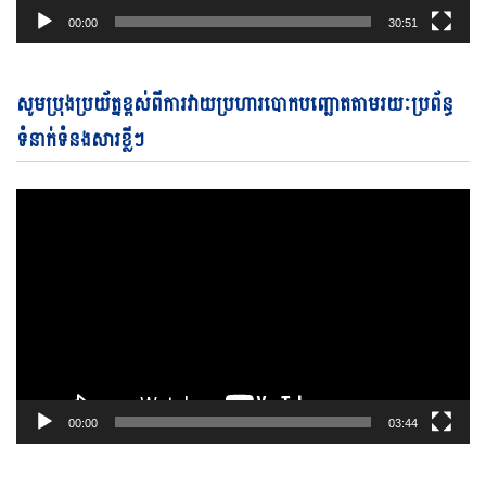
00:00
30:51
Vi
សូមប្រុងប្រយ័ត្នខ្ពស់ពីការវាយប្រហារបោកបញ្ឆោតតាមរយៈប្រព័ន្ធ
Pl
ទំនាក់ទំនងសារខ្លីៗ
00:00
03:44