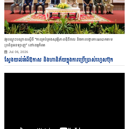
វគ្គបណ្ដុះបណ្ដាលស្ដីពី “ការគ្រប់គ្រងសុវត្ថិភាពឌីជីថល និងការបង្ការការឆបោកតាម
ប្រព័ន្ធអនឡាញ” នៅខេត្តកំពត
Jul 06, 2026
Vi
ស្វែងយល់អំពីឱកាស និងហានិភ័យក្នុងការប្រើប្រាស់ហ្វេសប៊ុក
Pl