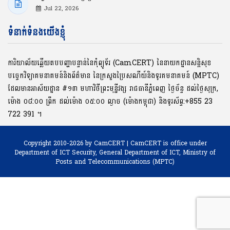
Jul 22, 2026
ទំនាក់ទំនងយើងខ្ញុំ
ការិយាល័យឆ្លើយតបបញ្ហាបន្ទាន់នៃកុំព្យូទ័រ (CamCERT) នៃនាយកដ្ឋានសន្តិសុខ
បច្ចេកវិទ្យាគមនាគមន៍និងព័ត៌មាន នៃក្រសួងប្រៃសណីយ៍និងទូរគមនាគមន៍ (MPTC)
ដែលមានអាស័យដ្ឋាន #១៣ មហាវិថីព្រះមុនី្នវង្ស រាជធានីភ្នំពេញ ថ្ងៃច័ន្ទ ដល់ថ្ងៃសុក្រ,
ម៉ោង ០៨:០០ ​ព្រឹក ដល់ម៉ោង ០៥:០០ ល្ងាច (ម៉ោងកម្ពុជា) និងទូរស័ព្ទ:+855 23
722 391 ។
Copyright 2010-2026 by CamCERT | CamCERT is office under
Department of ICT Security,
General Department of ICT, Ministry of
Posts and Telecommunications (MPTC)