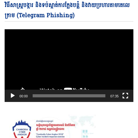
Vi
វិធីសាស្ត្របង្ការ និងទប់ស្កាត់ការក្លែងបន្លំ និងវាយប្រហារតាមតេលេ
Pl
ក្រាម (Telegram Phishing)
00:00
07:35