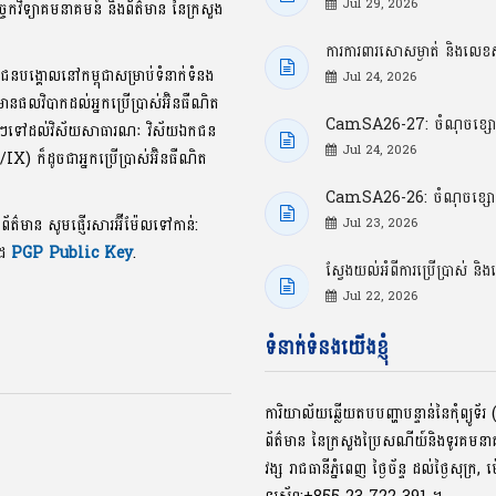
Jul 29, 2026
្ចេកវិទ្យាគមនាគមន៍ និងព័ត៌មាន នៃក្រសួង
ការការពារសោសម្ងាត់ និងលេខស
ាជនបង្គោលនៅកម្ពុជាសម្រាប់ទំនាក់ទំនង
Jul 24, 2026
លមានផលវិបាកដល់អ្នកប្រើប្រាស់អ៊ិនធឺណិត
CamSA26-27: ចំណុចខ្សោយធ
ខល្អៗទៅដល់វិស័យសាធារណៈ វិស័យឯកជន
Jul 24, 2026
P/IX) ក៏ដូចជាអ្នកប្រើប្រាស់អ៊ិនធឺណិត
CamSA26-26: ចំណុចខ្សោយធ្ង
ងព័ត៌មាន សូមផ្ញើរសារអ៊ីម៉ែលទៅកាន់:
Jul 23, 2026
ូដ
PGP Public Key
.
ស្វែងយល់អំពីការប្រើប្រាស
Jul 22, 2026
ទំនាក់ទំនងយើងខ្ញុំ
ការិយាល័យឆ្លើយតបបញ្ហាបន្ទាន់នៃកុំព្យូ
ព័ត៌មាន នៃក្រសួងប្រៃសណីយ៍និងទូរគមន
វង្ស រាជធានីភ្នំពេញ ថ្ងៃច័ន្ទ ដល់ថ្ងៃសុក