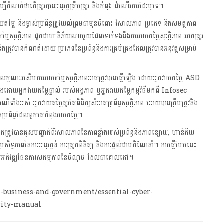
ដើម្បីកំណត់ថាតើត្រូវបានអនុវត្តត្រឹមត្រូវ និងកំពុង ដំណើរការដែរឬទេ។
កវាយតម្លៃ និងម្ចាស់ប្រព័ន្ធត្រូវយល់ព្រមជាមុនចំពោះ វិសាលភាព ប្រភេទ និងសមត្ថភាព
្លៃសុវត្ថិភាព ដូចជាហានិភ័យណាមួយដែលទាក់ទងនឹងការវាយតម្លៃសុវត្ថិភាព អាចត្រូវ
នឹងត្រូវបានកំណត់ដោយ ប្រភេទនៃប្រព័ន្ធនិងការគ្រប់គ្រងដែលត្រូវបានអនុវត្តសម្រាប់
នលក្ខណៈរសើបការវាយតម្លៃសុវត្ថិភាពអាចត្រូវបានធ្វើឡើង ដោយអ្នកវាយតម្លៃ ASD
ឡើងដោយអ្នកវាយតម្លៃផ្ទាល់ របស់អង្គភាព ឬអ្នកវាយតម្លៃកម្មវិធីមកពី Infosec
 អ្នកវាយតម្លៃគួរតែពិនិត្យសំអាតប្រព័ន្ធសុវត្ថិភាព អោយបានត្រឹមត្រូវនិង
្រព័ន្ធដែលពួកគេកំពុងវាយតម្លៃ។
ត្រូវបានគូសបញ្ជាក់ពីវិសាលភាពនៃភាពខ្លាំងរបស់ប្រព័ន្ធនិងភាពខ្សោយ, ហានិភ័យ
ធ ប្រសិទ្ធភាពនៃការអនុវត្តន៍ ការត្រួតពិនិត្យ និងការផ្ដល់ជាមតិណែនាំ។ ការធ្វើបែបនេះ
ពីការអភិវឌ្ឍផែនការសកម្មភាពនៃចំណុច ដែលជាគោលដៅ។
-business-and-government/essential-cyber-
rity-manual