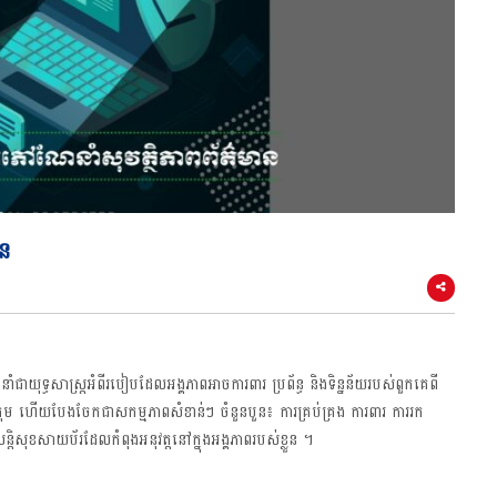
ាន
ាយុទ្ធសាស្រ្តអំពីរបៀបដែលអង្គភាពអាចការពារ ប្រព័ន្ធ និងទិន្នន័យរបស់ពួកគេពី
្រុម ហើយបែងចែកជាសកម្មភាពសំខាន់ៗ ចំនួនបួន៖ ការគ្រប់គ្រង ការពារ ការរក
ិសុខសាយប័រដែលកំពុងអនុវត្តនៅក្នុងអង្គភាពរបស់ខ្លួន ។