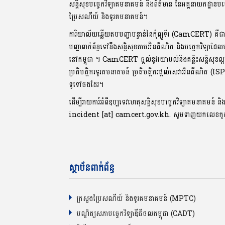
សន្តិសុខបច្ចេកវិទ្យាគមនាគមន៍ និងព័ត៌មាន នៃអគ្គនាយកដ្ឋានបច
ប្រៃសណីយ៍ និងទូរគមនាគមន៍។
ការិយាល័យឆ្លើយតបបញ្ហាបន្ទាន់នៃកុំព្យូទ័រ (CamCERT) គឺជ
បញ្ហាពាក់ព័ន្ធទៅនឹងសន្តិសុខតាមអ៊ិនធឺណិត និងបច្ចេកវិទ្យាដែ
នៅកម្ពុជា ។ CamCERT ផ្តល់នូវយោបល់និងគន្លឹះសន្តិសុ
ប្រតិបត្តិករទូរគមនាគមន៍ ប្រតិបត្តិករផ្តល់សេវាអ៊ិនធឺណិត (IS
ទូទៅផងដែរ។
ដើម្បីរាយការ៍អំពីឧប្បទេវហេតុសន្តិសុខបច្ចេកវិទ្យាគមនាគមន៍ និ
incident [at] camcert.gov.kh. សូមទាញយកលេខក
ស្ថាប័នពាក់ព័ន្ធ
ក្រសួងប្រៃសណីយ៍ និងទូរគមនាគមន៍ (MPTC)
បណ្ឌិត្យសភាបច្ចេកវិទ្យាឌីជីថលកម្ពុជា (CADT)