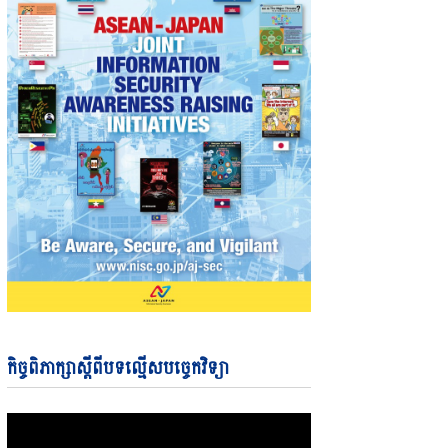
Video
កិច្ចពិភាក្សាស្តីពីបទល្មើសបច្ចេកវិទ្យា
Player