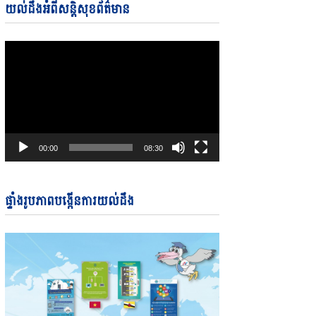
Video
យល់ដឹងអំពីសន្តិសុខព័ត៌មាន
Player
00:00
08:30
ផ្ទាំងរូបភាពបង្កើនការយល់ដឹង