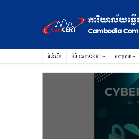
ទំព័រដើម
អំពី ​CamCERT
សកម្មភាព