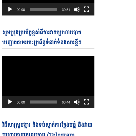
00:00
30:51
Video
សូមប្រុងប្រយ័ត្នខ្ពស់ពីការវាយប្រហារបោក
Player
បញ្ឆោតតាមរយៈប្រព័ន្ធទំនាក់ទំនងសារខ្លីៗ
00:00
03:44
Video
វិធីសាស្ត្របង្ការ និងទប់ស្កាត់ការក្លែងបន្លំ និងវាយ
Player
ប្រហារតាមតេលេក្រាម (Telegram