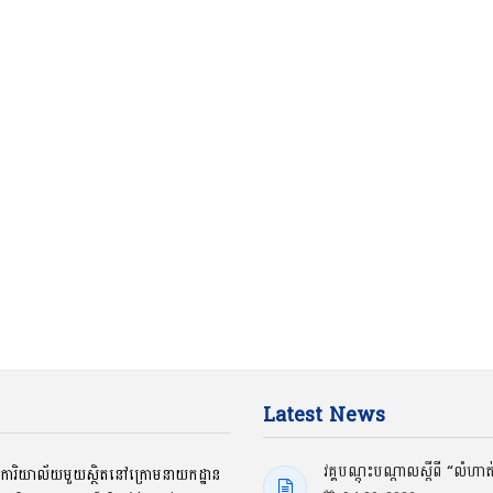
Latest News
វគ្គបណ្ដុះបណ្ដាលស្ដីពី “លំហា
ជាការិយាល័យមួយស្ថិតនៅក្រោមនាយកដ្ឋាន