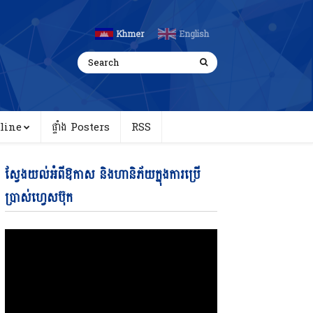
Khmer
English
line
ផ្ទាំង Posters
RSS
Video
ស្វែងយល់អំពីឱកាស និងហានិភ័យក្នុងការប្រើ
Player
ប្រាស់ហ្វេសប៊ុក