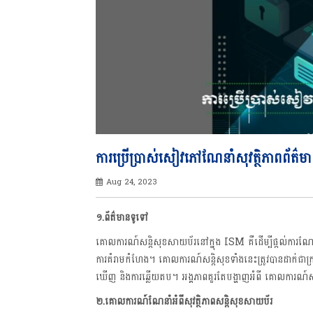
ការប្រើប្រាស់សៀវភៅណែនាំសុវត្ថិភាពព័ត៌ម
Aug 24, 2023
១
.ព័ត៌មានទូទៅ
គោលការណ៍សន្តិសុខសាយប័រនៅក្នុង ISM គឺដើម្បីផ្តល់ការណែនាំជ
ការគំរាមកំហែង។ គោលការណ៍សន្តិសុខទាំងនេះត្រូវបានដាក់ជាក
ឃើញ និងការឆ្លើយតប។ អង្គភាពគួរតែបង្ហាញអំពី គោលការណ៍សន្ត
២
.គោលការណ៍ណែនាំអំពីសុវត្ថិភាពសន្តិសុខសាយប័រ