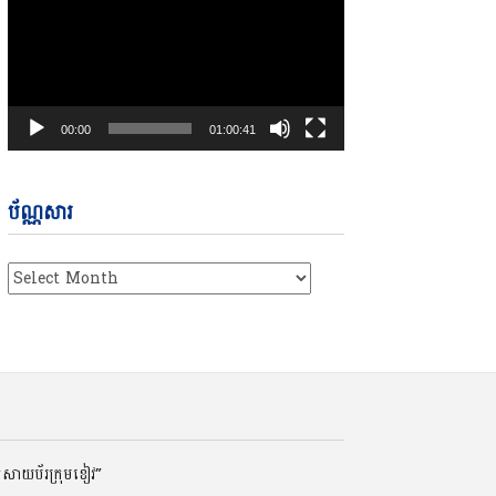
00:00
01:00:41
ប័ណ្ណសារ
ប័ណ្ណសារ
ត់សាយប័រក្រុមខៀវ”