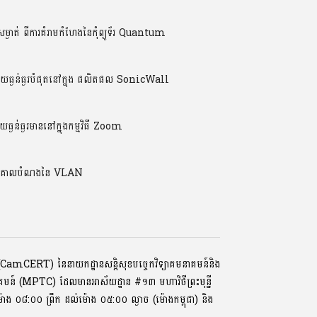
ម្ងាត់ ពីការគំរាមកំហែងនៃកុំព្យូទ័រ Quantum
្ងន់ធ្ងរបំផុតនៅក្នុង ផលិតផល SonicWall
ន់ធ្ងរមាននៅក្នុងកម្មវិធី Zoom
់ និងគោលបំណងនៃ VLAN
ទ័រ (CamCERT) នៃនាយកដ្ឋានសន្តិសុខបច្ចេកវិទ្យាគមនាគមន៍និង
ាគមន៍ (MPTC) ដែលមានអាស័យដ្ឋាន #១៣ មហាវិថីព្រះមុនី្ន
្រ, ម៉ោង ០៨:០០ ​ព្រឹក ដល់ម៉ោង ០៥:០០ ល្ងាច (ម៉ោងកម្ពុជា) និង