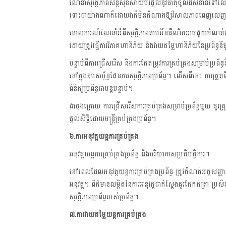
ណែនាំសុវត្ថិភាពសន្តិសុខសាយប័រផ្ដល់នូវធាតុចូលដ៏សំខាន់ទ
ទោះជាយ៉ាងណាក៏ដោយវាក៏មិនតំណាងឱ្យវិសាលភាពពេញលេញ
គោលការណ៍ណែនាំអំពីសុវត្ថិភាពតាមអ៊ីនធឺណិតអាចជួយកំណត់អ
ដោយត្រូវធ្វើការវិភាគហានិភ័យ និងវាយតម្លៃហានិភ័យនៃប្រព័ន្ធន
បន្ទាប់ពីការជ្រើសរើស និងការកែតម្រូវការគ្រប់គ្រងសម្រាប់ប្រព័ន
នៅក្នុងឧបសម្ព័ន្ធផែនការសុវត្ថិភាពប្រព័ន្ធ។ លើសពីនេះ ការត្រួត
ពិនិត្យប្រព័ន្ធជាបន្តបន្ទាប់។
ជាចុងក្រោយ ការជ្រើសរើសការគ្រប់គ្រងសម្រាប់ប្រព័ន្ធមួយ គួរត្រូ
ផ្តល់សិទ្ធិដោយមន្ត្រីគ្រប់គ្រងប្រព័ន្ធ។
៦
.ការអនុវត្តយន្តការគ្រប់គ្រង
អនុវត្តយន្តការគ្រប់គ្រងប្រព័ន្ធ និងបរិយាកាសប្រតិបត្តិការ។
នៅពេលដែលអនុវត្តយន្តការគ្រប់គ្រងប្រព័ន្ធ ត្រូវកំណត់អត្តសញ្ញាណ
អនុវត្ត។ ព័ត៌មានលម្អិតនៃការអនុវត្តជាក់ស្តែងគួរតែកត់ត្រា ប្រស
សុវត្ថិភាពប្រព័ន្ធរបស់ប្រព័ន្ធ។
៧.ការ
វាយតម្លៃយន្តការគ្រប់គ្រង