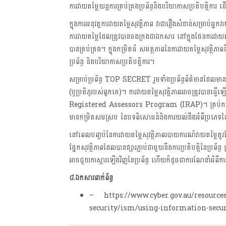
ការវាយតម្លៃយន្តការគ្រប់គ្រងប្រព័ន្ធនិងបរិយាកាសប្រតិបត្តិការ 
ក្នុងការអនុវត្តការវាយតម្លៃសុវត្ថិភាព វាជារឿងសំខាន់សម្រាប់អ្ន
ការវាយតម្លៃដែលត្រូវបានចងក្រងជាឯកសារ នៅក្នុងផែនការវាយតម
បានគ្រប់គ្រង។ ក្នុងកម្រិតធំ សមត្ថភាពនៃការវាយតម្លៃសុវត្ថិភាព
ប្រព័ន្ធ និងបរិយាកាសប្រតិបត្តិការ។
សម្រាប់ប្រព័ន្ធ TOP SECRET រួមទាំងប្រព័ន្ធព័ត៌មានដែលមា
(ឬប្រតិភូរបស់ពួកគេ)។ ការវាយតម្លៃសុវត្ថិភាពអាចត្រូវបានធ្វើ
Registered Assessors Program (IRAP)។ គ្រប់ករណីទាំងអស់
មានកម្រិតសមស្រប នៃបទពិសោធន៍និងការយល់ដឹងអំពីប្រភេទនៃប
នៅពេលបញ្ចប់នៃការវាយតម្លៃសុវត្ថិភាពរបាយការណ៍វាយតម្លៃគួរតែ
ផ្នែកសុវត្ថិភាពដែលបានផ្សារភ្ជាប់ជាមួយនឹងការប្រតិបត្ដិនៃប្រព័ន្
អាចជួយកាស្តារឡើងវិញនៃប្រព័ន្ធ ហើយក៏ដូចជាការណែនាំអំ
៨.ឯកសារពាក់ព័ន្ធ
– https://www.cyber.gov.au/resources
security/ism/using-information-secu