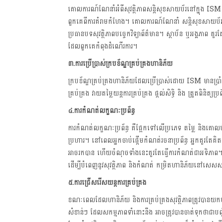
គោលការណ៍ណែនាំអំពីសុវត្ថិភាពសន្តិសុខសាយប័រនៅក្នុង ISM គឺដ
ពួកគេពីការគំរាមកំហែង។ គោលការណ៍ណែនាំ សន្តិសុខសាយប័រទាំងនេ
ប្រធានបទសុវត្ថិភាពបច្ចេកវិទ្យាព័ត៌មាន។ ស្ថាប័ន ឬអង្គភាព 
ដែលពួកគេកំពុងដំណើរការ។
៣
.ការប្រើប្រាស់ក្របខ័ណ្ឌគ្រប់គ្រងហានិភ័យ
ក្របខ័ណ្ឌគ្រប់គ្រងហានិភ័យដែលប្រើប្រាស់ដោយ ISM មានប្រាំម
គ្រប់គ្រង វាយតម្លៃយន្តការគ្រប់គ្រង ផ្តល់សិទ្ធិ និង ត្រួតពិនិត្យប្រព
៤
.ការកំណត់លក្ខណៈប្រព័ន្ធ
ការកំណត់លក្ខណៈប្រព័ន្ធ គឺផ្អែកទៅលើប្រភេទ តម្លៃ និងគោលប
ប្រហារ។​ នៅពេលអ្នកចាប់ផ្តើមកំណត់រចនាប្រព័ន្ធ អ្នកគួរតែគិត
អាចរកបាន ហើយចំណុចទាំងនេះគួរតែធ្វើការកំណត់ជាអទិភាព។ 
ដើម្បីបំពេញនូវសុវត្ថិភាព និងកំណត់ កម្រិតហានិភ័យនៅសេសសល
៥
.ការជ្រើសរើសយន្តការគ្រប់គ្រង
ខណៈពេលដែលហានិភ័យ និងការគ្រប់គ្រងសុវត្ថិភាពត្រូវបានយកម
សំខាន់ៗ ដែលសកម្មភាពទាំនោះនឹង អាចត្រូវបានចាត់ទុកថាជាបញ្