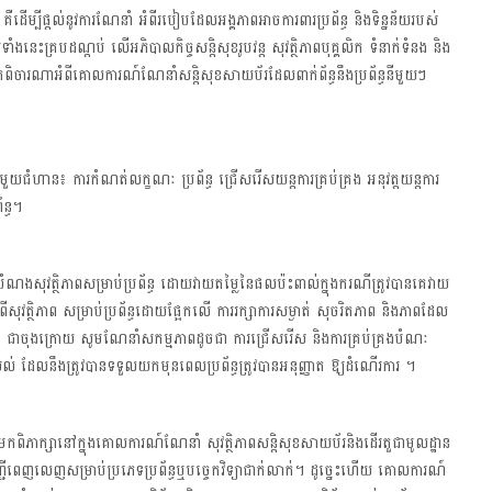
ើម្បីផ្តល់នូវការណែនាំ អំពីរបៀបដែលអង្គភាពអាចការពារប្រព័ន្ធ និងទិន្នន័យរបស់
ះគ្របដណ្តប់ លើអភិបាលកិច្ចសន្តិសុខរូបវន្ត សុវត្ថិភាពបុគ្គលិក ទំនាក់ទំនង និង
គួរតែពិចារណាអំពីគោលការណ៍ណែនាំសន្តិសុខសាយប័រដែលពាក់ព័ន្ធនឹងប្រព័ន្ធនីមួយៗ
ួយជំហាន៖ ការកំណត់លក្ខណៈ ប្រព័ន្ធ ជ្រើសរើសយន្តការគ្រប់គ្រង អនុវត្តយន្តការ
័ន្ធ។
ំណងសុវត្ថិភាពសម្រាប់ប្រព័ន្ធ ដោយវាយតម្លៃនៃផលប៉ះពាល់ក្នុងករណីត្រូវបានគេវាយ
ពីសុវត្ថិភាព សម្រាប់ប្រព័ន្ធដោយផ្អែកលើ ការរក្សាការសម្ងាត់ សុចរិតភាព និងភាពដែល
ជាចុងក្រោយ សូមណែនាំសកម្មភាពដូចជា ការជ្រើសរើស និងការគ្រប់គ្រងបំណៈ
់ ដែលនឹងត្រូវបានទទួលយកមុនពេលប្រព័ន្ធត្រូវបានអនុញ្ញាត ឱ្យដំណើរការ ។
កពិភាក្សានៅក្នុងគោលការណ៍ណែនាំ សុវត្ថិភាពសន្តិសុខសាយប័រនិងដើរតួជាមូលដ្ឋាន
ជីពេញលេញសម្រាប់ប្រភេទប្រព័ន្ធឬបច្ចេកវិទ្យាជាក់លាក់។ ដូច្នេះហើយ គោលការណ៍