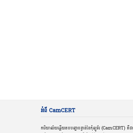
អំពី CamCERT
ការិយាល័យឆ្លើយតបបញ្ហាបន្ទាន់នៃកុំព្យូទ័រ (CamCERT) គឺ