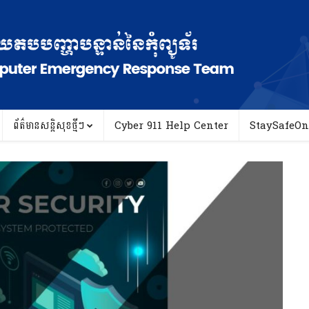
ព័ត៌មានសន្តិសុខថ្មីៗ
Cyber 911 Help Center
StaySafeOn