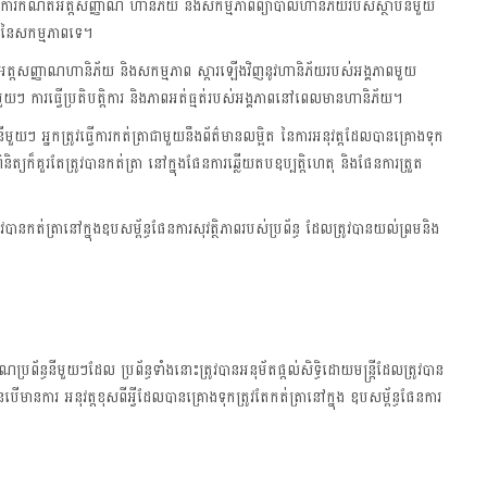
ៅលើការកំណត់អត្តសញ្ញាណ ហានិភ័យ និងសកម្មភាពព្យាបាលហានិភ័យរបស់ស្ថាប័នមួយ
នៃសកម្មភាពទេ។
ត្តសញ្ញាណហានិភ័យ និងសកម្មភាព ស្តារឡើងវិញនូវហានិភ័យរបស់អង្គភាពមួយ
ីមួយៗ ការធ្វើប្រតិបត្តិការ និងភាពអត់ធ្មត់របស់អង្គភាពនៅពេលមានហានិភ័យ។
្ធនីមួយៗ​ អ្នកត្រូវធ្វើការកត់ត្រាជាមួយនឹងព័ត៌មានលម្អិត នៃការអនុវត្តដែលបានគ្រោងទុក
ពិនិត្យក៏គួរតែត្រូវបានកត់ត្រា នៅក្នុងផែនការឆ្លើយតបឧប្បត្តិហេតុ និងផែនការត្រួត
វបានកត់ត្រានៅក្នុងឧបសម្ព័ន្ធផែនការសុវត្ថិភាពរបស់ប្រព័ន្ធ ដែលត្រូវបានយល់ព្រមនិង
ប្រព័ន្ធនីមួយៗដែល ប្រព័ន្ធទាំងនោះត្រូវបានអនុម័តផ្តល់សិទ្ធិដោយមន្ត្រីដែលត្រូវបាន
ិនបើមានការ អនុវត្តខុសពីអ្វីដែលបានគ្រោងទុកត្រូវតែកត់ត្រានៅក្នុង ឧបសម្ព័ន្ធផែនការ