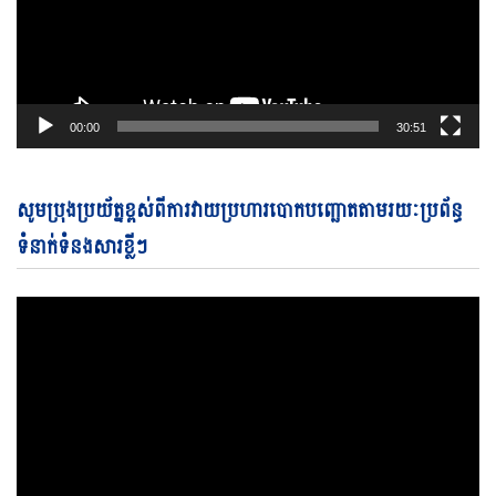
00:00
30:51
Vi
សូមប្រុងប្រយ័ត្នខ្ពស់ពីការវាយប្រហារបោកបញ្ឆោតតាមរយៈប្រព័ន្ធ
Pl
ទំនាក់ទំនងសារខ្លីៗ