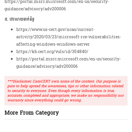
https://portal.msrc.microsoft.com/en-us/security-
guidance/advisory/adv200006
៥. វេបសាយពាក់ព័ន្ធ
https://www.us-cert.gov/ncas/current-
activity/2020/03/23/microsoft-rce-vulnerabilities-
affecting-windows-windows-server
https://kb.cert.org/vuls/id/354840/
https://portal.msrc.microsoft.com/en-us/security-
guidance/advisory/adv200006
***Disclaimer: CamCERT own some of the content. Our purpose is
pure to help spread the awareness, tips or other information related
to security to everyone. Even though every information is true,
accurate, completed and appropriate, we make no responsibility nor
warranty since everything could go wrong.
More From Category