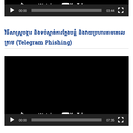
00:00
03:44
Vi
វិធីសាស្ត្របង្ការ និងទប់ស្កាត់ការក្លែងបន្លំ និងវាយប្រហារតាមតេលេ
Pl
ក្រាម (Telegram Phishing)
00:00
07:35