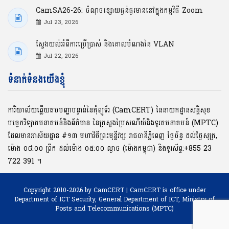
CamSA26-26: ចំណុចខ្សោយធ្ងន់ធ្ងរមាននៅក្នុងកម្មវិធី Zoom
Jul 23, 2026
ស្វែងយល់អំពីការប្រើប្រាស់ និងគោលបំណងនៃ VLAN
Jul 22, 2026
ទំនាក់ទំនងយើងខ្ញុំ
ការិយាល័យឆ្លើយតបបញ្ហាបន្ទាន់នៃកុំព្យូទ័រ (CamCERT) នៃនាយកដ្ឋានសន្តិសុខ
បច្ចេកវិទ្យាគមនាគមន៍និងព័ត៌មាន នៃក្រសួងប្រៃសណីយ៍និងទូរគមនាគមន៍ (MPTC)
ដែលមានអាស័យដ្ឋាន #១៣ មហាវិថីព្រះមុនី្នវង្ស រាជធានីភ្នំពេញ ថ្ងៃច័ន្ទ ដល់ថ្ងៃសុក្រ,
ម៉ោង ០៨:០០ ​ព្រឹក ដល់ម៉ោង ០៥:០០ ល្ងាច (ម៉ោងកម្ពុជា) និងទូរស័ព្ទ:+855 23
722 391 ។
Copyright 2010-2026 by CamCERT | CamCERT is office under
Department of ICT Security,
General Department of ICT, Ministry of
Posts and Telecommunications (MPTC)