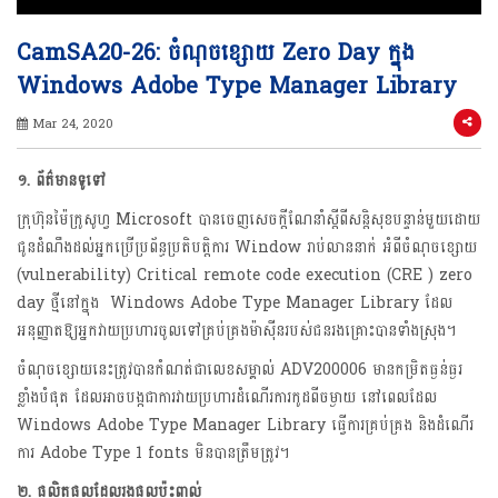
CamSA20-26: ចំណុចខ្សោយ Zero Day ក្នុង
Windows Adobe Type Manager Library
Mar 24, 2020
១. ព័ត៌មានទូទៅ
ក្រុហ៊ុនម៉ៃក្រូសូហ្វ Microsoft​ បាន​ចេញ​សេចក្តី​ណែនាំ​ស្តី​ពី​សន្តិសុខ​បន្ទាន់​មួយ​ដោយ​
ជូនដំណឹង​ដល់​អ្នកប្រើ​ប្រព័ន្ធ​ប្រតិបត្តិ​ការ​ Window​ រាប់​លាន​នាក់​ អំពី​ចំណុចខ្សោយ​
(vulnerability​) Critical remote code execution (CRE ) zero​
day​ ថ្មីនៅក្នុង Windows Adobe Type Manager Library ដែល
អនុញ្ញាតឱ្យអ្នកវាយប្រហារចូលទៅគ្រប់គ្រងម៉ាស៊ីនរបស់ជនរងគ្រោះបានទាំងស្រុង។
ចំណុច​ខ្សោយ​នេះ​ត្រូវ​បាន​កំណត់​ជា​លេខ​សម្គាល់​ ADV200006 មានកម្រិត​ធ្ងន់ធ្ងរ​
ខ្លាំងបំផុត​ ដែល​អាច​បង្ក​ជា​ការវាយប្រហារ​ដំណើរការ​កូដ​ពី​ចម្ងាយ​ នៅពេល​ដែល​
Windows Adobe Type Manager Library ធ្វើការ​គ្រប់គ្រង និងដំណើរ
ការ Adobe Type 1 fonts​ មិនបាន​ត្រឹមត្រូវ​។
២. ផលិតផលដែលរងផលប៉ះពាល់