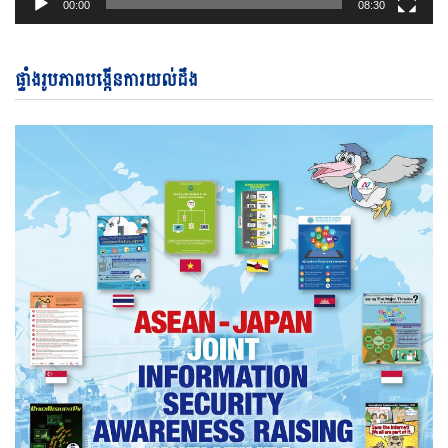
00:00
08:30
ផ្ទាំងរូបភាពបង្កើនការយល់ដឹង