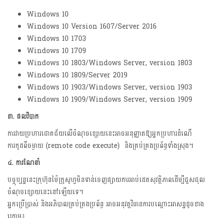
Windows 10
Windows 10 Version 1607/Server 2016
Windows 10 1703
Windows 10 1709
Windows 10 1803/Windows Server, version 1803
Windows 10 1809/Server 2019
Windows 10 1903/Windows Server, version 1903
Windows 10 1909/Windows Server, version 1909
៣. ផលវិបាក
ការវាយប្រហារជោគជ័យលើចំណុចខ្សោយនេះអាចអនុញ្ញាតឱ្យអ្នកប្រហារដំណើ
ការកូដពីចម្ងាយ (remote code execute) និងគ្រប់គ្រងប្រព័ន្ធទាំងស្រុង។
៤. ការណែនាំ
បច្ចុប្បន្ននេះក្រុហ៊ុនម៉ៃក្រូសូហ្វមិនទាន់ចេញផ្សាយការអាប់ដេតសុវត្ថិភាពដើម្បីជួសជុល
ចំណុចខ្សោយនេះនៅឡើយទេ។
អ្នកប្រើប្រាស់​ និងអភិបាលគ្រប់គ្រងប្រព័ន្ធ អាចអនុវត្តវិធានការបណ្តោះអាសន្នដូចខាង
ក្រោម៖