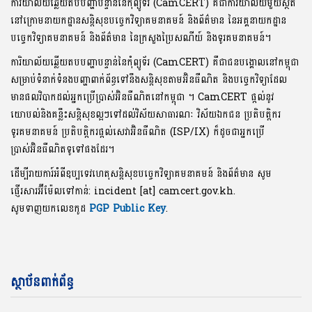
ការិយាល័យឆ្លើយតបបញ្ហាបន្ទាន់នៃកុំព្យូទ័រ (CamCERT) គឺជាការិយាល័យមួយស្ថិត
នៅក្រោមនាយកដ្ឋានសន្តិសុខបច្ចេកវិទ្យាគមនាគមន៍ និងព័ត៌មាន នៃអគ្គនាយកដ្ឋាន
បច្ចេកវិទ្យាគមនាគមន៍ និងព័ត៌មាន នៃក្រសួងប្រៃសណីយ៍ និងទូរគមនាគមន៍។
ការិយាល័យឆ្លើយតបបញ្ហាបន្ទាន់នៃកុំព្យូទ័រ (CamCERT) គឺជាជនបង្គោលនៅកម្ពុជា
សម្រាប់ទំនាក់ទំនងបញ្ហាពាក់ព័ន្ធទៅនឹងសន្តិសុខតាមអ៊ិនធឺណិត និងបច្ចេកវិទ្យាដែល
មានផលវិបាកដល់អ្នកប្រើប្រាស់អ៊ិនធឺណិតនៅកម្ពុជា ។ CamCERT ផ្តល់នូវ
យោបល់និងគន្លឹះសន្តិសុខល្អៗទៅដល់វិស័យសាធារណៈ វិស័យឯកជន ប្រតិបត្តិករ
ទូរគមនាគមន៍ ប្រតិបត្តិករផ្តល់សេវាអ៊ិនធឺណិត (ISP/IX) ក៏ដូចជាអ្នកប្រើ
ប្រាស់អ៊ិនធឺណិតទូទៅផងដែរ។
ដើម្បីរាយការ៍អំពីឧប្បទេវហេតុសន្តិសុខបច្ចេកវិទ្យាគមនាគមន៍ និងព័ត៌មាន សូម
ផ្ញើរសារអ៊ីម៉ែលទៅកាន់: incident [at] camcert.gov.kh.
សូមទាញយកលេខកូដ
PGP Public Key
.
ស្ថាប័នពាក់ព័ន្ធ