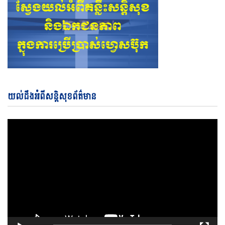
Vi
យល់ដឹងអំពីសន្តិសុខព័ត៌មាន
Pl