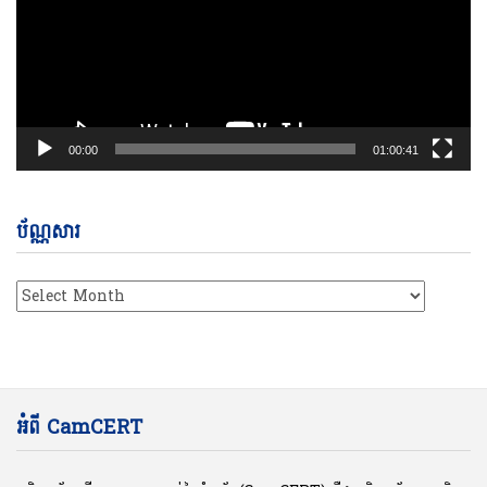
00:00
01:00:41
ប័ណ្ណសារ
ប័ណ្ណសារ
អំពី CamCERT