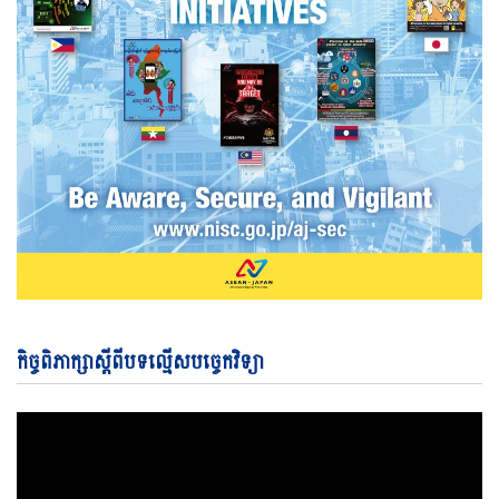
Vi
កិច្ចពិភាក្សាស្តីពីបទល្មើសបច្ចេកវិទ្យា
Pl