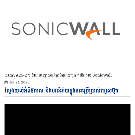
CamSA26-27: ចំណុចខ្សោយធ្ងន់ធ្ងរបំផុតនៅក្នុង ផលិតផល SonicWall
Jul 24, 2026
Vi
ស្វែងយល់អំពីឱកាស និងហានិភ័យក្នុងការប្រើប្រាស់ហ្វេសប៊ុក
Pl