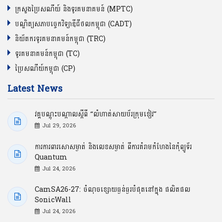
ក្រសួងប្រៃសណីយ៍ និងទូរគមនាគមន៍ (MPTC)
បណ្ឌិត្យសភាបច្ចេកវិទ្យាឌីជីថលកម្ពុជា (CADT)
និយ័តករទូរគមនាគមន៍កម្ពុជា (TRC)
ទូរគមនាគមន៍កម្ពុជា (TC)
ប្រៃសណីយ៍កម្ពុជា (CP)
Latest News
វគ្គបណ្ដុះបណ្ដាលស្ដីពី “លំហាត់សាយប័រក្រុមខៀវ”
Jul 29, 2026
ការការពារសោសម្ងាត់ និងលេខសម្ងាត់ ពីការគំរាមកំហែងនៃកុំព្យូទ័រ
Quantum
Jul 24, 2026
CamSA26-27: ចំណុចខ្សោយធ្ងន់ធ្ងរបំផុតនៅក្នុង ផលិតផល
SonicWall
Jul 24, 2026